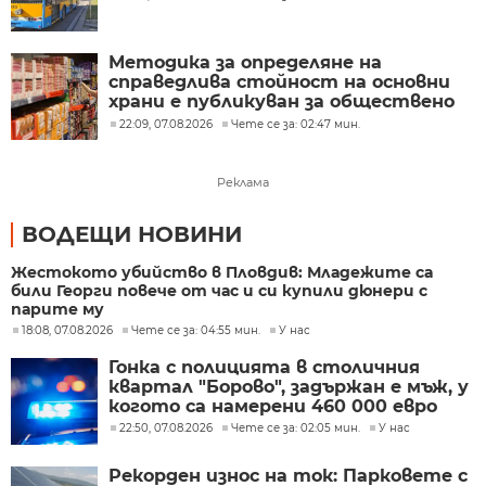
Методика за определяне на
справедлива стойност на основни
храни е публикуван за обществено
обсъждане
22:09, 07.08.2026
Чете се за: 02:47 мин.
Реклама
ВОДЕЩИ НОВИНИ
Жестокото убийство в Пловдив: Младежите са
били Георги повече от час и си купили дюнери с
парите му
18:08, 07.08.2026
Чете се за: 04:55 мин.
У нас
Гонка с полицията в столичния
квартал "Борово", задържан е мъж, у
когото са намерени 460 000 евро
22:50, 07.08.2026
Чете се за: 02:05 мин.
У нас
Рекорден износ на ток: Парковете с