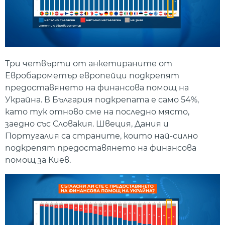
Три четвърти от анкетираните от
Евробарометър европейци подкрепят
предоставянето на финансова помощ на
Украйна. В България подкрепата е само 54%,
като тук отново сме на последно място,
заедно със Словакия. Швеция, Дания и
Португалия са страните, които най-силно
подкрепят предоставянето на финансова
помощ за Киев.