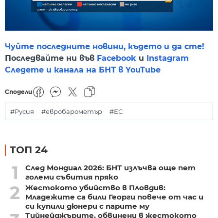
Чуйте последните новини, където и да сте!
Последвайте ни във
Facebook
и
Instagram
Следете и канала на БНТ в YouTube
Сподели
#Русия
#евробарометър
#ЕС
ТОП 24
1
След Мондиал 2026: БНТ излъчва още пет
големи събития пряко
2
Жестокото убийство в Пловдив:
Младежите са били Георги повече от час и
си купили дюнери с парите му
Тийнейджърите, обвинени в жестокото