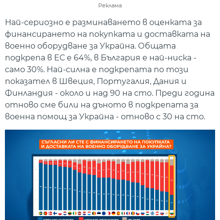
Реклама
Най-сериозно е разминаването в оценката за
финансирането на покупката и доставката на
военно оборудване за Украйна. Общата
подкрепа в ЕС е 64%, в България е най-ниска -
само 30%. Най-силна е подкрепата по този
показател в Швеция, Португалия, Дания и
Финландия - около и над 90 на сто. Преди година
отново сме били на дъното в подкрепата за
военна помощ за Украйна - отново с 30 на сто.