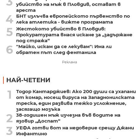
3
убийство на мъж в Пловдив, остават в
ареста
4
БНТ излъчва европейското първенство по
лека атлетика - вижте програмата
5
Жестокото убийство в Пловдив:
Прокуратурата внася искане за „задържане
под стража“
6
"Майко, искам да се лекувам": Има ли
обратен път след фентанила
Реклама
НАЙ-ЧЕТЕНИ
1
Тодор Кантарджиев: Ако 200 души са ухапани
от комар, носещ вируса на Западнонилската
треска, един развива тежко усложнение,
засягащо мозъка
2
38-годишен мъж изчезна във водите на
язовир „Доспат“
3
УЕФА готви вот на недоверие срещу Джани
Инфантино