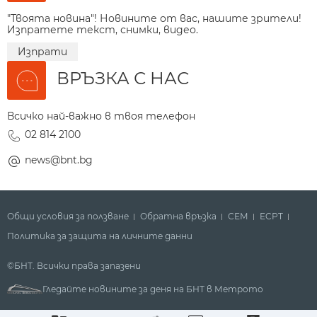
"Твоята новина"! Новините от вас, нашите зрители!
Изпратете текст, снимки, видео.
Изпрати
ВРЪЗКА С НАС
Всичко най-важно в твоя телефон
02 814 2100
news@bnt.bg
Общи условия за ползване
Обратна връзка
СЕМ
ECPT
Политика за защита на личните данни
©БНТ. Всички права запазени
Гледайте новините за деня на БНТ в Метрото