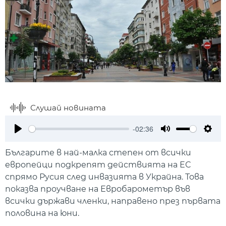
Слушай новината
-02:36
Play
Mute
Setti
Българите в най-малка степен от всички
европейци подкрепят действията на ЕС
спрямо Русия след инвазията в Украйна. Това
показва проучване на Евробарометър във
всички държави членки, направено през първата
половина на юни.