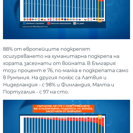
88% от европейците подкрепят
осигуряването на хуманитарна подкрепа на
хората, засегнати от войната. В България
този процент е 76, по-малка е подкрепата само
в Румъния. На другия полюс са Латвия и
Нидерландия - с 98% и Финландия, Малта и
Португалия - с 97 на сто.