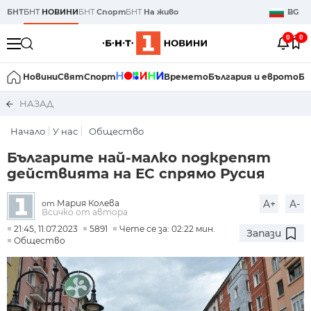
БНТ
БНТ
НОВИНИ
БНТ
Спорт
БНТ
На живо
BG
0
0
Новини
Свят
Спорт
Времето
България и еврото
Би
НАЗАД
Начало
У нас
Общество
Българите най-малко подкрепят
действията на ЕС спрямо Русия
Мария Колева
A+
A-
от
Всичко от автора
21:45, 11.07.2023
5891
Чете се за: 02:22 мин.
Запази
Общество