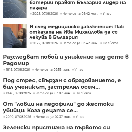
батерии правят България лидер на
пазара
20:28, 07.08.2026
Чете се за: 05:42 мин.
У нас
И след медицинско заключение: Пак
отказаха на Ива Михайлова да се
лекува в България
20:22, 07.08.2026
Чете се за: 03:42 мин.
По света
Разследват побой и унижение над дете в
Радомир
18:15, 07.08.2026
Чете се за: 02:55 мин.
У нас
Под стрес, свързан с образованието, е
бил ученикът, застрелял осем...
19:48, 07.08.2026
Чете се за: 03:07 мин.
По света
От "ловци на педофили" до жестоки
убийци: Кога децата се...
20:10, 07.08.2026
Чете се за: 02:37 мин.
У нас
Зеленски пристигна на първото си