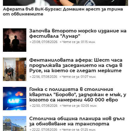
Аферата във ВиК-Бургас: Домашен арест за трима
от обвиняемите
Започва второто морско издание на
фестивала "Лунар"
23:08, 07.08.2026
Чете се за: 01:15 мин.
Фентаниловата афера: Шест часа
продължава заседанието на съда в
Русе, на което се гледат мерките
на задържаните
22:56, 07.08.2026
Чете се за: 01:07 мин.
Гонка с полицията в столичния
квартал "Борово", задържан е мъж, у
когото са намерени 460 000 евро
22:50, 07.08.2026
Чете се за: 02:05 мин.
Столична община планира нов дълг
за обновяване на транспорта
22:22, 07.08.2026
Чете се за: 01:25 мин.