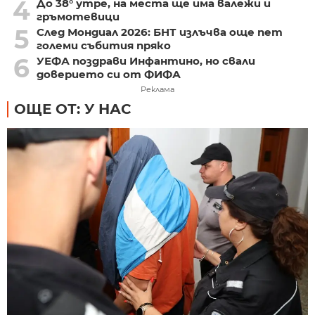
4
До 38° утре, на места ще има валежи и
гръмотевици
5
След Мондиал 2026: БНТ излъчва още пет
големи събития пряко
6
УЕФА поздрави Инфантино, но свали
доверието си от ФИФА
Реклама
ОЩЕ ОТ: У НАС