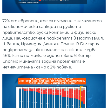
72% от европейците са съгласни с налагането
на икономически санкции на руското
правителство, руски компании и физически
лица. Най-сериозна е подкрепата в Португалия,
Швеция, Ирландия, Дания и Полша. В България
подкрепата за икономически санкции е едва
46%, като по-малка е единствено в Кипър.
Спрямо миналата година промяната е
незначителна - само с 2% повече.