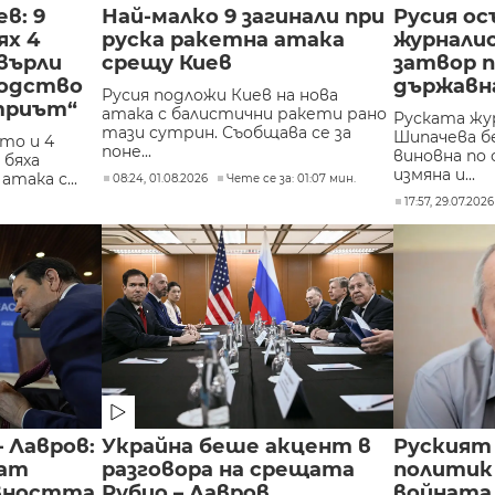
ев: 9
Най-малко 9 загинали при
Русия ос
ях 4
руска ракетна атака
журналис
върли
срещу Киев
затвор п
водство
държавн
Русия подложи Киев на нова
триът“
атака с балистични ракети рано
Руската жу
тази сутрин. Съобщава се за
Шипачева б
то и 4
поне...
виновна по
 бяха
измяна и...
атака с...
08:24, 01.08.2026
Чете се за: 01:07 мин.
17:57, 29.07.2026
 Лавров:
Украйна беше акцент в
Руският
мат
разговора на срещата
политик
вността
Рубио – Лавров
войната