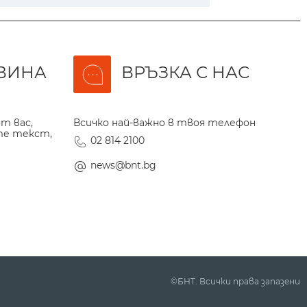
ВИНА
ВРЪЗКА С НАС
т вас,
Всичко най-важно в твоя телефон
те текст,
02 814 2100
news@bnt.bg
©БНТ. Всички права запазени