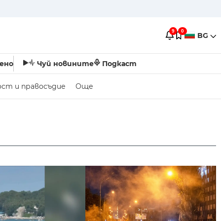
9
0
BG
ено
Чуй новините
Подкаст
ост и правосъдие
Още