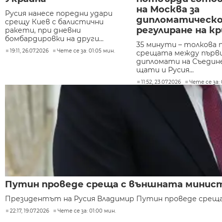
на Москва за
Русия нанесе поредни удари
дипломатическ
срещу Киев с балистични
регулиране на к
ракети, при дневни
бомбардировки на други...
35 минути – толкова 
19:11, 26.07.2026
Чете се за: 01:05 мин.
срещата между първ
дипломати на Съеди
щати и Русия...
11:52, 23.07.2026
Чете се за: 
Путин проведе среща с външната минист
Президентът на Русия Владимир Путин проведе среща 
22:17, 19.07.2026
Чете се за: 01:00 мин.