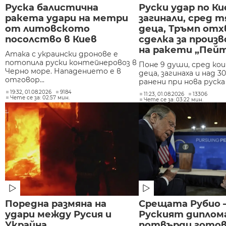
Руска балистична
Руски удар по Ки
ракета удари на метри
загинали, сред т
от литовското
деца, Тръмп отх
посолство в Киев
сделка за произ
на ракети „Пей
Атака с украински дронове е
потопила руски контейнеровоз в
Поне 9 души, сред кои
Черно море. Нападението е в
деца, загинаха и над 30
отговор...
ранени при нова руска 
19:32, 01.08.2026
9184
11:23, 01.08.2026
13306
Чете се за: 02:57 мин.
Чете се за: 03:22 мин.
Поредна размяна на
Срещата Рубио –
удари между Русия и
Руският дипло
Украйна
потвърди гото