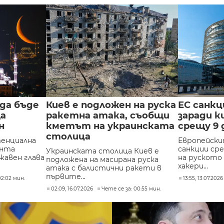
 да бъде
Киев е подложен на руска
ЕС санкц
ща
ракетна атака, съобщи
заради 
н
кметът на украинската
срещу 9
столица
тенциална
Европейски
ента
санкции ср
Украинската столица Киев е
жавен глава
на руското 
подложена на масирана руска
хакери...
атака с балистични ракети в
първите...
02:02 мин.
13:55, 13.07.2026
02:09, 16.07.2026
Чете се за: 00:55 мин.