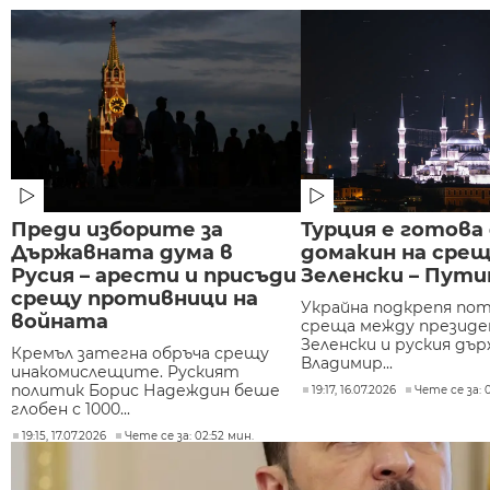
Преди изборите за
Турция е готова
Държавната дума в
домакин на сре
Русия – арести и присъди
Зеленски – Пути
срещу противници на
Украйна подкрепя по
войната
среща между презид
Зеленски и руския дър
Кремъл затегна обръча срещу
Владимир...
инакомислещите. Руският
политик Борис Надеждин беше
19:17, 16.07.2026
Чете се за: 
глобен с 1000...
19:15, 17.07.2026
Чете се за: 02:52 мин.