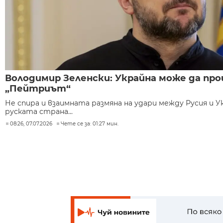
Володимир Зеленски: Украйна може да пр
„Пейтриът“
Не спира и взаимната размяна на удари между Русия и У
руската страна...
08:26, 07.07.2026
Чете се за: 01:27 мин.