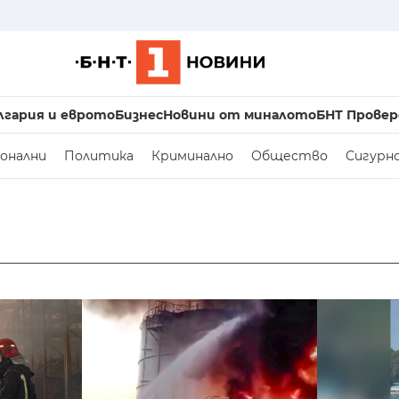
лгария и еврото
Бизнес
Новини от миналото
БНТ Провер
онални
Политика
Криминално
Общество
Сигурн