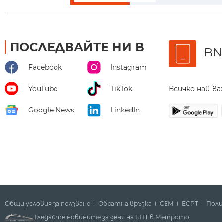
ПОСЛЕДВАЙТЕ НИ В
BN
Facebook
Instagram
Всичко най-в
YouTube
TikTok
Google News
LinkedIn
Общи условия за ползване
Обратна връзка
СЕМ
ECPT
Поли
Гледайте новините за деня на БНТ в Метрото