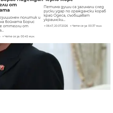
гли от
Петима души са загинали след
ката
руски удар по граждански кораб
край Одеса, съобщават
озиционен политик и
украински...
на войната Борис
се оттегли от
06:47, 20.07.2026
Чете се за: 00:37 мин.
..
6
Чете се за: 00:45 мин.