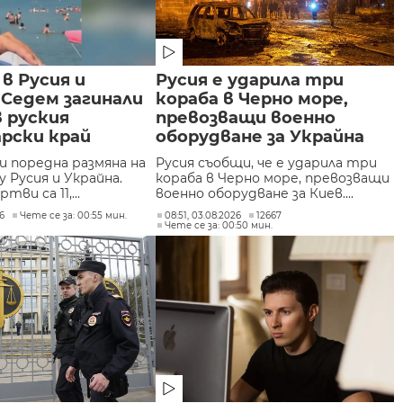
 в Русия и
Русия е ударила три
 Седем загинали
кораба в Черно море,
в руския
превозващи военно
рски край
оборудване за Украйна
и поредна размяна на
Русия съобщи, че е ударила три
 Русия и Украйна.
кораба в Черно море, превозващи
ви са 11,...
военно оборудване за Киев....
26
Чете се за: 00:55 мин.
08:51, 03.08.2026
12667
Чете се за: 00:50 мин.