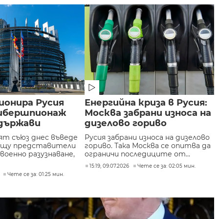
ионира Русия
Енергийна криза в Русия:
кибершпионаж
Москва забрани износа на
 държави
дизелово гориво
ят съюз днес въведе
Русия забрани износа на дизелово
ещу представители
гориво. Така Москва се опитва да
военно разузнаване,
ограничи последиците от...
15:19, 09.07.2026
Чете се за: 02:05 мин.
Чете се за: 01:25 мин.