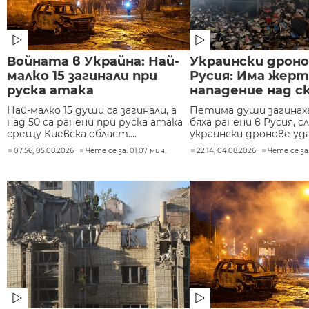
Войната в Украйна: Най-
Украински дроно
малко 15 загинали при
Русия: Има жерт
руска атака
нападение над с
Най-малко 15 души са загинали, а
Петима души загинаха,
над 50 са ранени при руска атака
бяха ранени в Русия, с
срещу Киевска област....
украински дронове уда
07:56, 05.08.2026
Чете се за: 01:07 мин.
22:14, 04.08.2026
Чете се за: