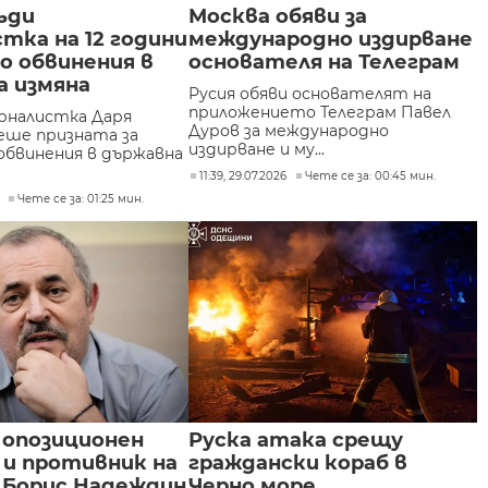
ъди
Москва обяви за
тка на 12 години
международно издирване
о обвинения в
основателя на Телеграм
а измяна
Русия обяви основателят на
приложението Телеграм Павел
рналистка Даря
Дуров за международно
еше призната за
издирване и му...
 обвинения в държавна
11:39, 29.07.2026
Чете се за: 00:45 мин.
Чете се за: 01:25 мин.
 опозиционен
Руска атака срещу
 и противник на
граждански кораб в
 Борис Надеждин
Черно море