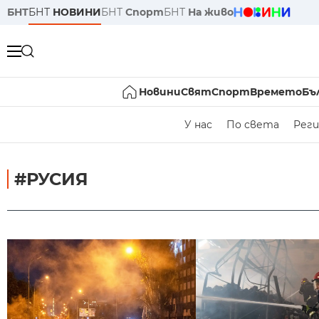
БНТ
БНТ
НОВИНИ
БНТ
Спорт
БНТ
На живо
Новини
Свят
Спорт
Времето
Бъ
У нас
По света
Реги
#РУСИЯ