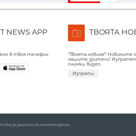
T NEWS APP
ТВОЯТА НО
ажно в твоя телефон
"Твоята новина"! Новините о
нашите зрители! Изпрате
снимки, видео.
Изпрати
тика за защита на личните данни