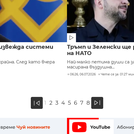
оизвежда системи
Тръмп и Зеленски ще 
на НАТО
крайна. След като вчера
Най-малко петима души са за
масирана въздушна...
06:26, 06.07.2026
Чете се за: 01:27 мин
»
1
2
3
4
5
6
7
8
«