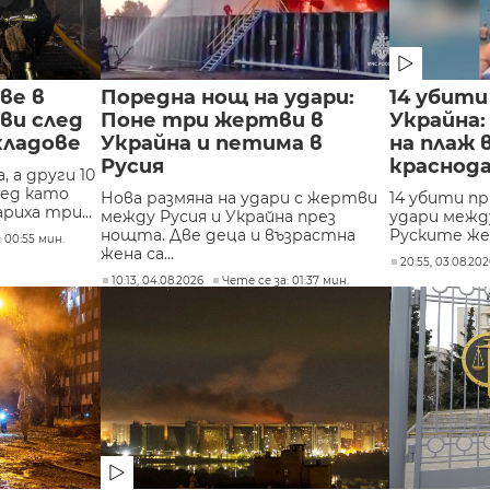
ве в
Поредна нощ на удари:
14 убити
ви след
Поне три жертви в
Украйна:
кладове
Украйна и петима в
на плаж 
Русия
краснода
 а други 10
лед като
Нова размяна на удари с жертви
14 убити пр
риха три...
между Русия и Украйна през
удари между
нощта. Две деца и възрастна
Руските жерт
 00:55 мин.
жена са...
20:55, 03.08.20
10:13, 04.08.2026
Чете се за: 01:37 мин.