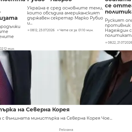
се отте
Украйна е сред основните теми,
о
полити
които обсъдиха американският
ризата
държавен секретар Марко Рубио
Руският оп
и...
противник 
продължи
Надеждин 
08:12, 23.07.2026
Чете се за: 01:10 мин.
ите
политиката.
нените
08:22, 21.07.202
02:12 мин.
ърка на Северна Корея
с външната министърка на Северна Корея Чое...
Реклама