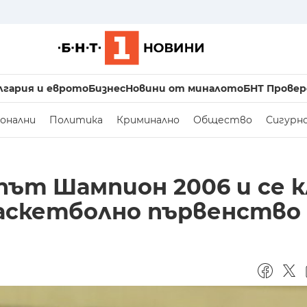
лгария и еврото
Бизнес
Новини от миналото
БНТ Провер
онални
Политика
Криминално
Общество
Сигурн
път Шампион 2006 и се к
баскетболно първенство