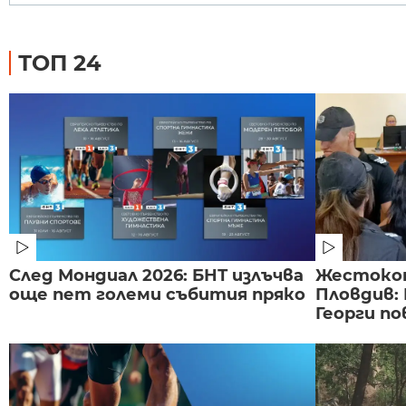
ТОП 24
След Мондиал 2026: БНТ излъчва
Жестоко
още пет големи събития пряко
Пловдив:
Георги по