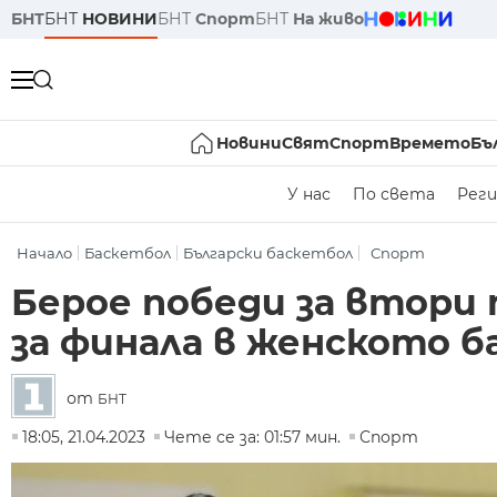
БНТ
БНТ
НОВИНИ
БНТ
Спорт
БНТ
На живо
Новини
Свят
Спорт
Времето
Бъ
У нас
По света
Реги
Начало
Баскетбол
Български баскетбол
Спорт
Берое победи за втори 
за финала в женското 
от
БНТ
18:05, 21.04.2023
Чете се за: 01:57 мин.
Спорт