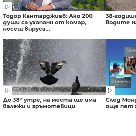
Тодор Кантарджиев: Ако 200
38-годиш
души са ухапани от комар,
водите н
носещ вируса...
До 38° утре, на места ще има
След Монд
валежи и гръмотевици
още пет 