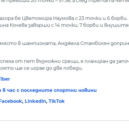
е превиши 20 точки – 57:36, а след третата чет
агора бе Цветомира Наумова с 23 точки и 6 борби.
лина Кочева завърши с 14 точки, 7 борби и внушит
 място в шампионата, Анджела Стамболян доприне
спеха от пет възможни срещи, е планиран да започ
която ще се играе до две победи.
iber
и в час с последните спортни новини
Facebook
,
LinkedIn
,
TikTok