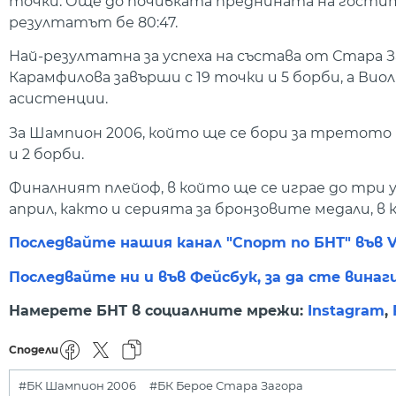
точки. Още до почивката преднината на гостит
резултатът бе 80:47.
Най-резултатна за успеха на състава от Стара З
Карамфилова завърши с 19 точки и 5 борби, а Вио
асистенции.
За Шампион 2006, който ще се бори за третото
и 2 борби.
Финалният плейоф, в който ще се играе до три у
април, както и серията за бронзовите медали, в 
Последвайте нашия канал "Спорт по БНТ" във V
Последвайте ни и във Фейсбук, за да сте винаг
Намерете БНТ в социалните мрежи:
Instagram
,
Сподели
#БК Шампион 2006
#БК Берое Стара Загора