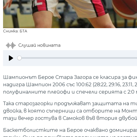
Снимка: БТА
Слушай новината
Play
Шампионът Берое Стара Загора се класира за фин
надигра Шампион 2006 със 100:62 (28:22, 29:16, 23:
полуфиналните плейофи и спечели серията с 2:0 
Така старозагорки продължават защитата на т
двойка, в която съперници са отборите на Монта
тази вечер гостува в Самоков във втория двубо
Баскетболистките на Берое очаквано доминираха 