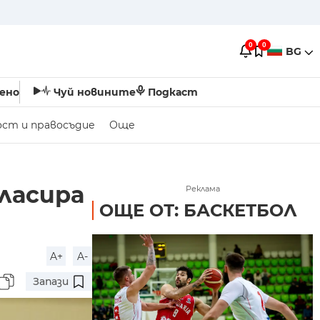
0
0
BG
ено
Чуй новините
Подкаст
ост и правосъдие
Още
ласира
Реклама
ОЩЕ ОТ: БАСКЕТБОЛ
A+
A-
Запази