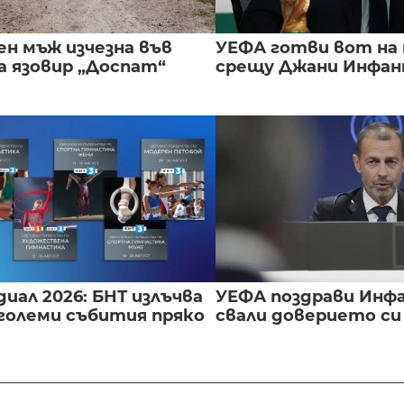
ен мъж изчезна във
УЕФА готви вот на
а язовир „Доспат“
срещу Джани Инфа
иал 2026: БНТ излъчва
УЕФА поздрави Инфа
големи събития пряко
свали доверието с