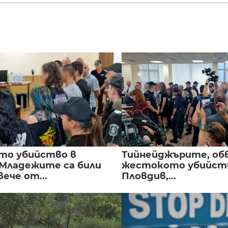
то убийство в
Тийнейджърите, об
 Младежите са били
жестокото убийств
вече от...
Пловдив,...