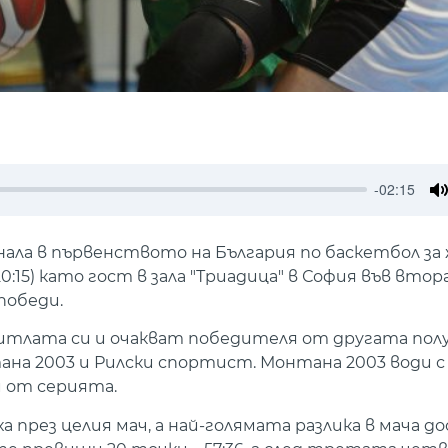
-02:15
M
ала в първенството на България по баскетбол за 
11, 20:15) като гост в зала "Триадица" в София във в
победи.
итлата си и очакват победителя от другата пол
на 2003 и Рилски спортист. Монтана 2003 води с 
й от серията.
през целия мач, а най-голямата разлика в мача до