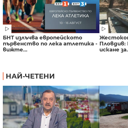
БНТ излъчва европейското
Жестоко
първенство по лека атлетика -
Пловдив:
вижте...
искане за.
НАЙ-ЧЕТЕНИ