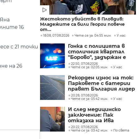
върт
Жестокото убийство в Пловдив:
 Яна
Младежите са били Георги повече
елните 16
от...
18:08, 07.08.2026
Чете се за: 04:55 мин.
У нас
Гонка с полицията в
се с 21 точки
столичния квартал
"Борово", задържан е
мъж, у когото са
22:50, 07.08.2026
не на 26
Чете се за: 02:05 мин.
У нас
намерени 460 000 евро
Рекорден износ на ток:
Парковете с батерии
правят България лидер
на пазара
20:28, 07.08.2026
Чете се за: 05:42 мин.
У нас
И след медицинско
заключение: Пак
отказаха на Ива
Михайлова да се лекува
20:22, 07.08.2026
Чете се за: 03:42 мин.
По света
в България