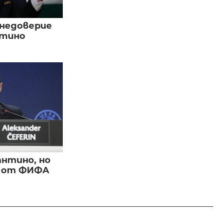
 недоверие
нтино
нтино, но
и от ФИФА