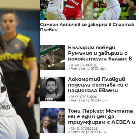
Симеон Лепичев се завърна в Спартак
Плевен
България победи
Румъния и завърши с
положителен баланс в
групата на турнира
18:49, 07.08.2026
Чете се за: 01:32 мин.
"Словения Бол“
Локомотив Пловдив
подсили състава си с
национала Евгени
Хаджирусев
16:33, 07.08.2026
Чете се за: 01:20 мин.
Тони Паркър: Мечтата
ми е един ден да
триумфирам с АСВЕЛ и
да стана шампион на
15:40, 07.08.2026
Чете се за: 01:12 мин.
НБА Европа