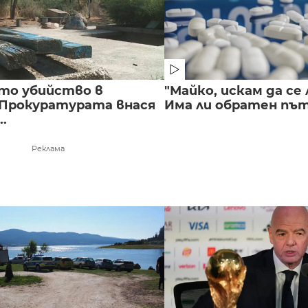
то убийство в
"Майко, искам да се 
 Прокуратурата внася
Има ли обратен път 
..
Реклама