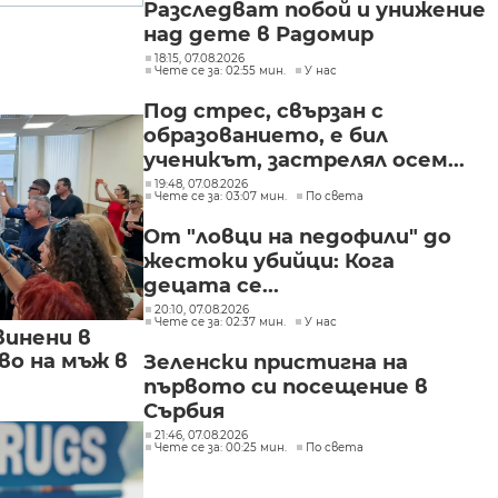
Разследват побой и унижение
над дете в Радомир
18:15, 07.08.2026
Чете се за: 02:55 мин.
У нас
Под стрес, свързан с
образованието, е бил
ученикът, застрелял осем...
19:48, 07.08.2026
Чете се за: 03:07 мин.
По света
От "ловци на педофили" до
жестоки убийци: Кога
децата се...
20:10, 07.08.2026
Чете се за: 02:37 мин.
У нас
винени в
о на мъж в
Зеленски пристигна на
първото си посещение в
Сърбия
21:46, 07.08.2026
Чете се за: 00:25 мин.
По света