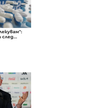
лекувам":
след...