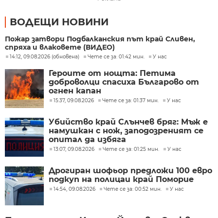
ВОДЕЩИ НОВИНИ
Пожар затвори Подбалканския път край Сливен,
спряха и влаковете (ВИДЕО)
14:12, 09.08.2026 (обновена)
Чете се за: 01:42 мин.
У нас
Героите от нощта: Петима
доброволци спасиха Българово от
огнен капан
15:37, 09.08.2026
Чете се за: 01:37 мин.
У нас
Убийство край Слънчев бряг: Мъж е
намушкан с нож, заподозреният се
опитал да избяга
13:07, 09.08.2026
Чете се за: 01:25 мин.
У нас
Дрогиран шофьор предложи 100 евро
подкуп на полицаи край Поморие
14:54, 09.08.2026
Чете се за: 00:52 мин.
У нас