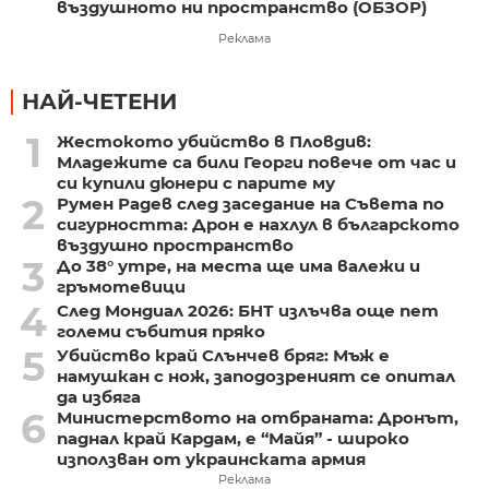
въздушното ни пространство (ОБЗОР)
Реклама
НАЙ-ЧЕТЕНИ
1
Жестокото убийство в Пловдив:
Младежите са били Георги повече от час и
си купили дюнери с парите му
2
Румен Радев след заседание на Съвета по
сигурността: Дрон е нахлул в българското
въздушно пространство
3
До 38° утре, на места ще има валежи и
гръмотевици
4
След Мондиал 2026: БНТ излъчва още пет
големи събития пряко
5
Убийство край Слънчев бряг: Мъж е
намушкан с нож, заподозреният се опитал
да избяга
6
Министерството на отбраната: Дронът,
паднал край Кардам, е “Майя” - широко
използван от украинската армия
Реклама