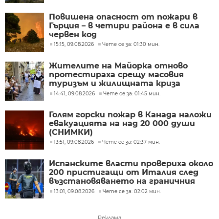
Повишена опасност от пожари в
Гърция – в четири района е в сила
червен код
15:15, 09.08.2026
Чете се за: 01:30 мин.
Жителите на Майорка отново
протестираха срещу масовия
туризъм и жилищната криза
(СНИМКИ)
14:41, 09.08.2026
Чете се за: 01:45 мин.
Голям горски пожар в Канада наложи
евакуацията на над 20 000 души
(СНИМКИ)
13:51, 09.08.2026
Чете се за: 02:37 мин.
Испанските власти провериха около
200 пристигащи от Италия след
възстановяването на граничния
контрол
13:01, 09.08.2026
Чете се за: 02:02 мин.
Реклама