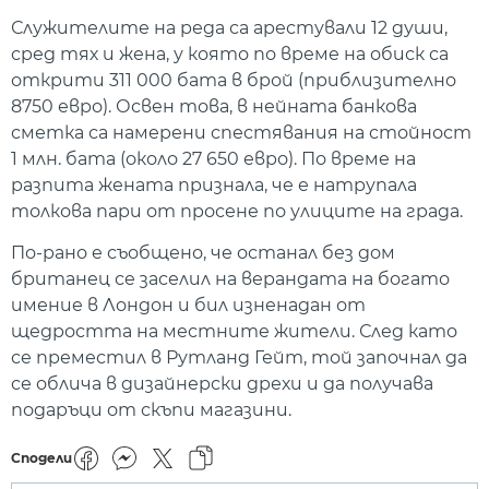
Служителите на реда са арестували 12 души,
сред тях и жена, у която по време на обиск са
открити 311 000 бата в брой (приблизително
8750 евро). Освен това, в нейната банкова
сметка са намерени спестявания на стойност
1 млн. бата (около 27 650 евро). По време на
разпита жената признала, че е натрупала
толкова пари от просене по улиците на града.
По-рано е съобщено, че останал без дом
британец се заселил на верандата на богато
имение в Лондон и бил изненадан от
щедростта на местните жители. След като
се преместил в Рутланд Гейт, той започнал да
се облича в дизайнерски дрехи и да получава
подаръци от скъпи магазини.
Сподели