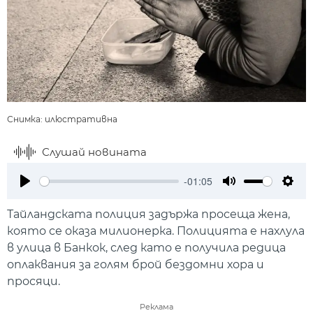
Снимка: илюстративна
Слушай новината
-01:05
Play
Mute
Setti
Тайландската полиция задържа просеща жена,
която се оказа милионерка. Полицията е нахлула
в улица в Банкок, след като е получила редица
оплаквания за голям брой бездомни хора и
просяци.
Реклама