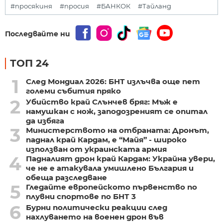
#просякиня
#просия
#БАНКОК
#Тайланд
Последвайте ни
ТОП 24
1
След Мондиал 2026: БНТ излъчва още пет
големи събития пряко
2
Убийство край Слънчев бряг: Мъж е
намушкан с нож, заподозреният се опитал
да избяга
3
Министерството на отбраната: Дронът,
паднал край Кардам, е “Майя” - широко
използван от украинската армия
4
Падналият дрон край Кардам: Украйна увери,
че не е атакувала умишлено България и
обеща разследване
5
Гледайте европейското първенство по
плувни спортове по БНТ 3
6
Бурни политически реакции след
нахлуването на военен дрон във