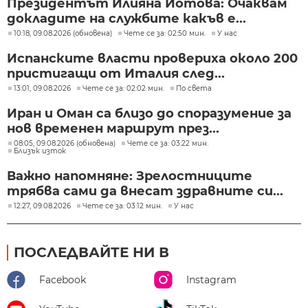
Президентът Илияна Йотова: Очаквам
докладите на службите какъв е...
10:18, 09.08.2026 (обновена)
Чете се за: 02:50 мин.
У нас
Испанските власти провериха около 200
пристигащи от Италия след...
13:01, 09.08.2026
Чете се за: 02:02 мин.
По света
Иран и Оман са близо до споразумение за
нов временен маршрут през...
08:05, 09.08.2026 (обновена)
Чете се за: 03:22 мин.
Близък изток
Важно напомняне: Зрелостниците
трябва сами да внесат здравните си...
12:27, 09.08.2026
Чете се за: 03:12 мин.
У нас
ПОСЛЕДВАЙТЕ НИ В
Facebook
Instagram