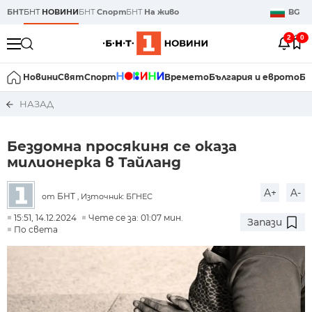
БНТ
БНТ
НОВИНИ
БНТ
Спорт
БНТ
На живо
BG
2
0
Новини
Свят
Спорт
Времето
България и еврото
Би
НАЗАД
Бездомна просякиня се оказа
милионерка в Тайланд
A+
A-
БНТ
от
, Източник: БГНЕС
15:51, 14.12.2024
Чете се за: 01:07 мин.
Запази
По света