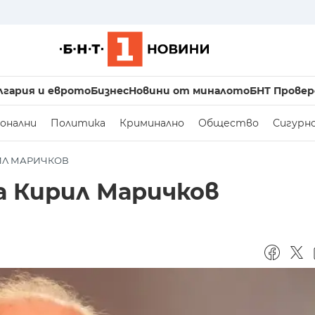
лгария и еврото
Бизнес
Новини от миналото
БНТ Провер
онални
Политика
Криминално
Общество
Сигурн
РИЛ МАРИЧКОВ
 Кирил Маричков