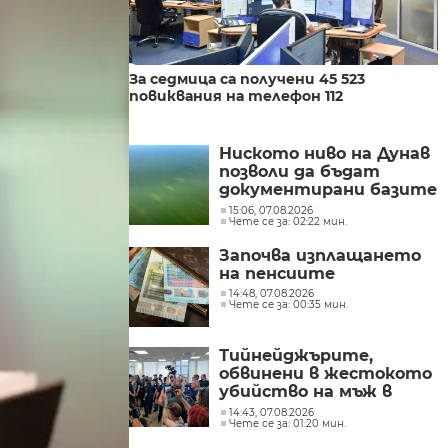
За седмица са получени 45 523
повиквания на телефон 112
Ниското ниво на Дунав
позволи да бъдат
документирани базите
на Константиновия
15:06, 07.08.2026
Чете се за: 02:22 мин.
мост при с. Гиген
Започва изплащането
на пенсиите
14:48, 07.08.2026
Чете се за: 00:35 мин.
Тийнейджърите,
обвинени в жестокото
убийство на мъж в
Пловдив, остават в
14:43, 07.08.2026
Чете се за: 01:20 мин.
ареста