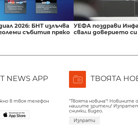
иал 2026: БНТ излъчва
УЕФА поздрави Инфа
големи събития пряко
свали доверието с
T NEWS APP
ТВОЯТА НО
ажно в твоя телефон
"Твоята новина"! Новините о
нашите зрители! Изпрате
снимки, видео.
Изпрати