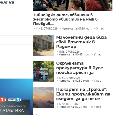
ния на
Тийнейджърите, обвинени в
жестокото убийство на мъж в
Пловдив,...
14:43, 07.08.2026
Чете се за: 01:20 мин.
У нас
Малолетни деца биха
свой връстник в
Радомир
11:56, 07.08.2026
Чете се за: 00:45 мин.
У нас
Окръжната
прокуратура в Русе
поиска арест за
петима от
10:59, 07.08.2026
Чете се за: 02:50 мин.
У нас
участниците в
групите, свързани с
Пожарът на „Тракия“:
разбитата
Екипи продължават да
лаборатория за
следят, за да не се
фентанил
разпространява
12:38, 07.08.2026
Чете се за: 02:22 мин.
У нас
огънят