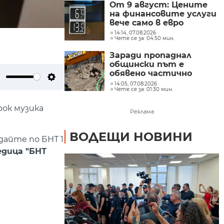
От 9 август: Цените
на финансовите услуги
вече само в евро
14:14, 07.08.2026
Чете се за: 04:50 мин.
Заради пропаднал
общински път е
обявено частично
бедствено положение в
14:05, 07.08.2026
ute
Settings
Чете се за: 01:30 мин.
Перник до 24 август
рок музика
Реклама
ВОДЕЩИ НОВИНИ
едайте по БНТ 1
дица "БНТ