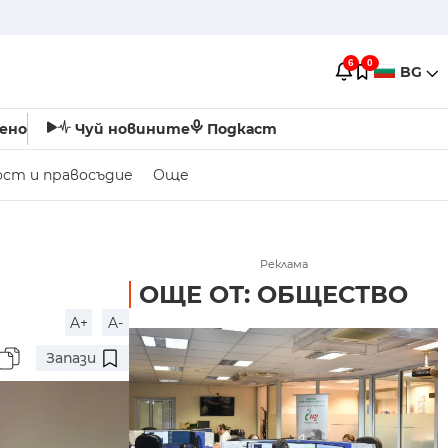
6
0
BG
ено
Чуй новините
Подкаст
ост и правосъдие
Още
Реклама
ОЩЕ ОТ: ОБЩЕСТВО
A+
A-
Запази