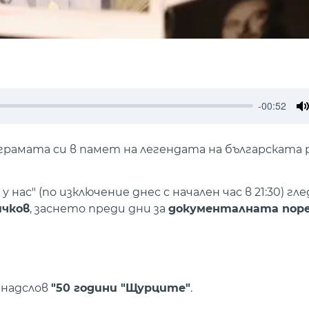
-00:52
M
рамата си в памет на легендата на българската 
нас" (по изключение днес с начален час в 21:30) гл
ичков
, заснето преди дни за
документалната поре
д надслов
"50 години "Щурците"
.