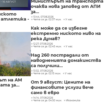
Министърът на транспорта
очаква нова заповед от АПИ
за...
йското
13:44, 07.08.2026
 атлетика -
Чете се за: 02:37 мин.
У нас
Как може да се избегне
екстремно ниското ниво на
река Дунав?
12:27, 07.08.2026
Чете се за: 02:45 мин.
У нас
Над 260 пострадали от
наводненията домакинства
са получили...
13:32, 07.08.2026
Чете се за: 02:15 мин.
У нас
ът на АМ
От 9 август: Цените на
та за...
финансовите услуги вече
само в евро
14:14, 07.08.2026
Чете се за: 04:50 мин.
Икономика