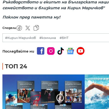
Ръководството и екипът на Българската нацио
семейството и близките на Кирил Маричков"
Поклон пред паметта му!
Сподели
#Кирил Маричков
#кончина
#БНТ
Последвайте ни
ТОП 24