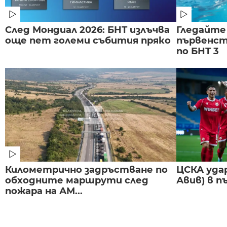
След Мондиал 2026: БНТ излъчва
Гледайте
още пет големи събития пряко
първенст
по БНТ 3
Километрично задръстване по
ЦСКА удар
обходните маршрути след
Авив) в п
пожара на АМ...