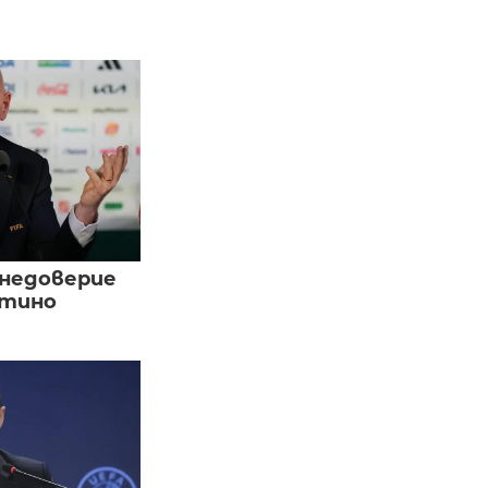
 недоверие
нтино