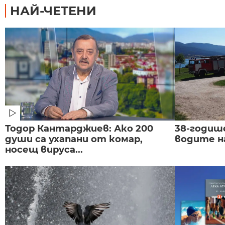
НАЙ-ЧЕТЕНИ
Тодор Кантарджиев: Ако 200
38-годиш
души са ухапани от комар,
водите н
носещ вируса...