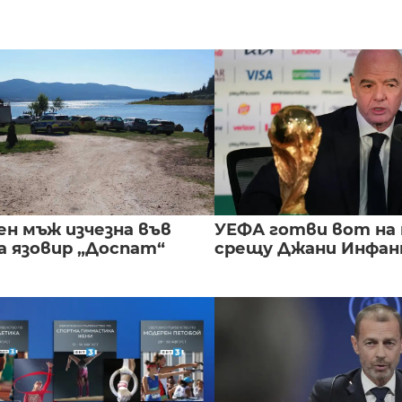
ен мъж изчезна във
УЕФА готви вот на
а язовир „Доспат“
срещу Джани Инфа