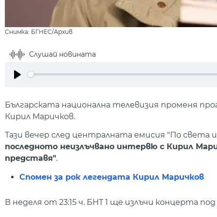
Снимка: БГНЕС/Архив
Слушай новината
Play
Българската национална телевизия променя прог
Кирил Маричков.
Тази вечер след централната емисия "По света и у 
последното неизлъчвано интервю с Кирил Мар
представя"
.
Спомен за рок легендата Кирил Маричков
В неделя от 23:15 ч. БНТ 1 ще излъчи концерта по