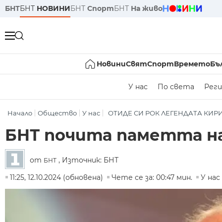
БНТ
БНТ
НОВИНИ
БНТ
Спорт
БНТ
На живо
Новини
Свят
Спорт
Времето
Бъ
У нас
По света
Реги
Начало
Общество
У нас
ОТИДЕ СИ РОК ЛЕГЕНДАТА КИ
БНТ почита паметта на
от
, Източник: БНТ
БНТ
11:25, 12.10.2024 (обновена)
Чете се за: 00:47 мин.
У нас