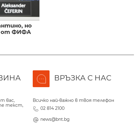
нтино, но
и от ФИФА
ВИНА
ВРЪЗКА С НАС
т вас,
Всичко най-важно в твоя телефон
те текст,
02 814 2100
news@bnt.bg