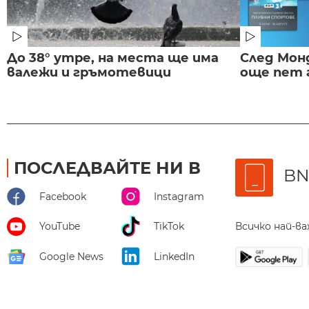
До 38° утре, на места ще има
След Монд
валежи и гръмотевици
още пет 
ПОСЛЕДВАЙТЕ НИ В
BN
Facebook
Instagram
Всичко най-в
YouTube
TikTok
Google News
LinkedIn