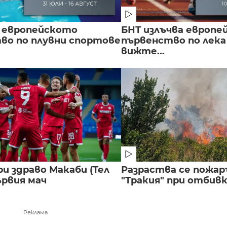
 европейското
БНТ излъчва европе
во по плувни спортове
първенство по лека
вижте...
и здраво Макаби (Тел
Разраства се пожар
ървия мач
"Тракия" при отбивка
Реклама