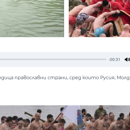
-00:31
M
едица православни страни, сред които Русия, Молд