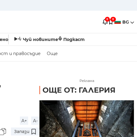
0
0
BG
ено
Чуй новините
Подкаст
ост и правосъдие
Още
,
Реклама
ОЩЕ ОТ: ГАЛЕРИЯ
A+
A-
Запази