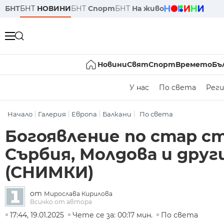
БНТ
БНТ
НОВИНИ
БНТ
Спорт
БНТ
На живо
Новини
Свят
Спорт
Времето
Бъ
У нас
По света
Реги
Начало
Галерия
Европа
Балкани
По света
Богоявление по стар ст
Сърбия, Молдова и друг
(СНИМКИ)
от
Мирослава Кирилова
Всичко от автора
17:44, 19.01.2025
Чете се за: 00:17 мин.
По света