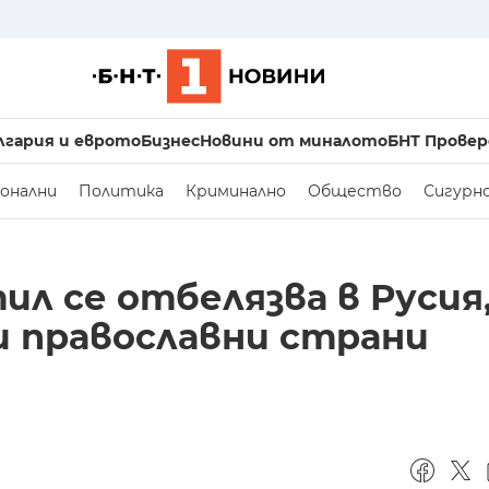
лгария и еврото
Бизнес
Новини от миналото
БНТ Провер
онални
Политика
Криминално
Общество
Сигурн
ил се отбелязва в Русия
и православни страни