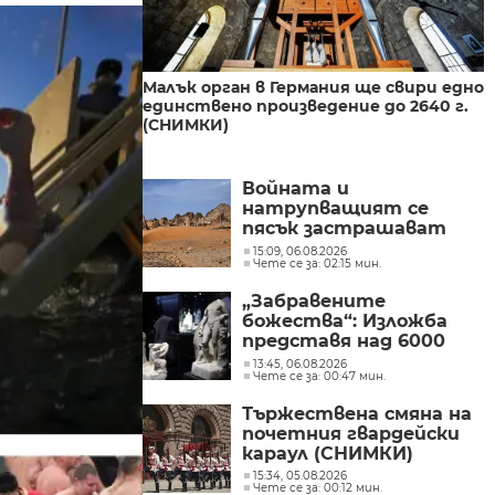
Малък орган в Германия ще свири едно
единствено произведение до 2640 г.
(СНИМКИ)
Войната и
натрупващият се
пясък застрашават
пирамидите в Судан
15:09, 06.08.2026
Чете се за: 02:15 мин.
(СНИМКИ)
„Забравените
божества“: Изложба
представя над 6000
години история на
13:45, 06.08.2026
Чете се за: 00:47 мин.
религиозните вярвания
по българските земи
Тържествена смяна на
(СНИМКИ)
почетния гвардейски
караул (СНИМКИ)
15:34, 05.08.2026
Чете се за: 00:12 мин.