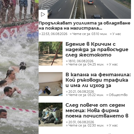
Продължават усилията за овладяване
на пожара на магистрала...
22:53, 06.08.2026
Чете се за: 03:10 мин.
У нас
Бдение в Кричим с
надежда за правосъдие
след жестокото
убийство на млад мъж
18:10, 06.08.2026
Чете се за: 04:25 мин.
У нас
в Пловдив от
тийнейджъри
В капана на фентанила:
Кой ръководи трафика
и има ли изход за
пристрастените?
20:21, 06.08.2026
Чете се за: 05:22 мин.
Общество
След повече от седем
месеца: Нова фирма
поема почистването в
столичните райони
20:31, 06.08.2026
Чете се за: 02:30 мин.
У нас
"Слатина", "Подуяне" и
"Изгрев"