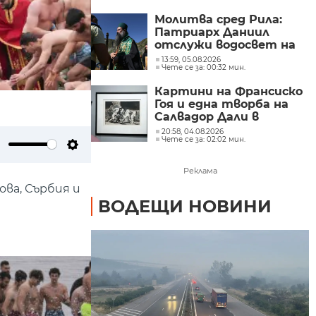
Молитва сред Рила:
Патриарх Даниил
отслужи водосвет на
езерото Бъбрека
13:59, 05.08.2026
Чете се за: 00:32 мин.
(СНИМКИ)
Картини на Франсиско
Гоя и една творба на
Салвадор Дали в
„Квадрат 500“
20:58, 04.08.2026
Чете се за: 02:02 мин.
(СНИМКИ)
ute
Settings
Реклама
ова, Сърбия и
ВОДЕЩИ НОВИНИ