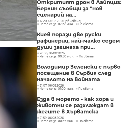
Откритият дрон в Лайпциг:
Берлин съобщи за "нов
сценарий на...
17:20, 06.08.2026 (обновена)
Чете се за: 02:22 мин.
По света
Киев порази две руски
рафинерии, най-малко седем
души загинаха при...
20:36, 06.08.2026
Чете се за: 00:50 мин.
По света
Володимир Зеленски с първо
посещение в Сърбия след
началото на войната
21:07, 06.08.2026
Чете се за: 01:00 мин.
По света
Езда в морето - как хора и
животни се разхлаждат в
жегите в Хърватска
21:59, 06.08.2026
Чете се за: 00:37 мин.
По света