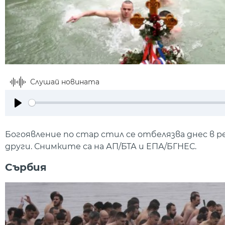
Слушай новината
Play
Богоявление по стар стил се отбелязва днес в р
други. Снимките са на АП/БТА и ЕПА/БГНЕС.
Сърбия