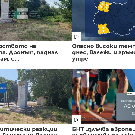
рството на
Опасно високи тем
а: Дронът, паднал
днес, валежи и гръ
м, е...
утре
литически реакции
БНТ излъчва европе