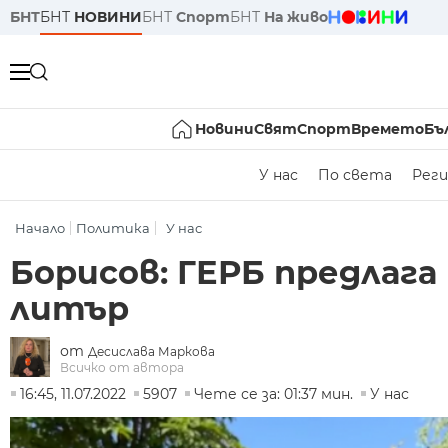
БНТ
БНТ
НОВИНИ
БНТ
Спорт
БНТ
На живо
Новини
Свят
Спорт
Времето
Бъ
У нас
По света
Реги
Начало
Политика
У нас
Борисов: ГЕРБ предлага 
литър
от
Десислава Маркова
Всичко от автора
16:45, 11.07.2022
5907
Чете се за: 01:37 мин.
У нас