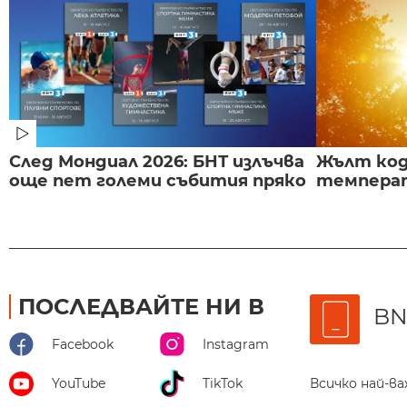
След Мондиал 2026: БНТ излъчва
Жълт код
още пет големи събития пряко
температ
ПОСЛЕДВАЙТЕ НИ В
BN
Facebook
Instagram
Всичко най-в
YouTube
TikTok