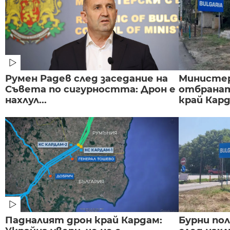
Румен Радев след заседание на
Министе
Съвета по сигурността: Дрон е
отбранат
нахлул...
край Карда
Падналият дрон край Кардам:
Бурни по