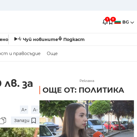
1
0
BG
ено
Чуй новините
Подкаст
ост и правосъдие
Още
лв. за
Реклама
ОЩЕ ОТ: ПОЛИТИКА
A+
A-
Запази