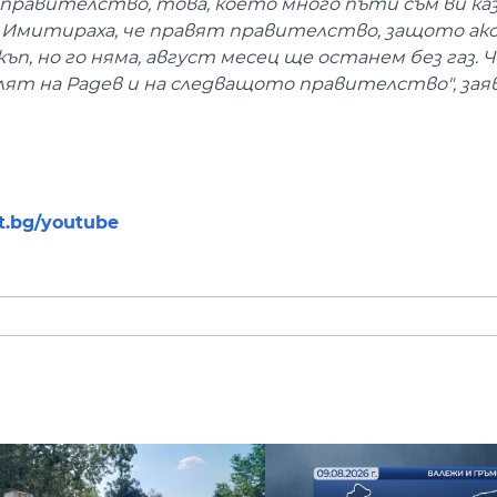
равителство, това, което много пъти съм ви казв
. Имитираха, че правят правителство, защото ак
п, но го няма, август месец ще останем без газ. Ч
лят на Радев и на следващото правителство", зая
nt.bg/youtube