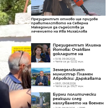
Президентът отново ще призове
правителството на Северна
Македония да съдейства за
лечението на Ива Михайлова
Президентът Илияна
Йотова: Очаквам
докладите на
службите какъв е
10:18, 09.08.2026
Чете се за: 02:32 мин.
дронът и каква е била
неговата роля
Земеделският
министър Пламен
Абровски: Държавата
трябва да засили
08:51, 09.08.2026
Чете се за: 09:27 мин.
контрола върху вноса
от трети страни
Бурни политически
реакции след
нахлуването на военен
дрон във въздушното