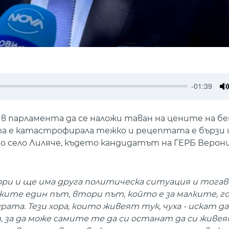
-01:39
M
в парламента да се наложи таван на цените на бе
ата е катастрофирала тежко и рецептата е бързи 
о село Лиляче, където кандидатът на ГЕРБ Верон
ори и ще има друга политическа ситуация и тогав
ите един път, втори път, който е за малките, г
а. Тези хора, които живеят тук, чуха - искат да
, за да може самите те да си останат да си живея