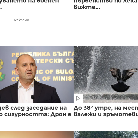
луването на военен
първенство по лека
.
вижте...
Реклама
ев след заседание на
До 38° утре, на мес
о сигурността: Дрон е
валежи и гръмотев