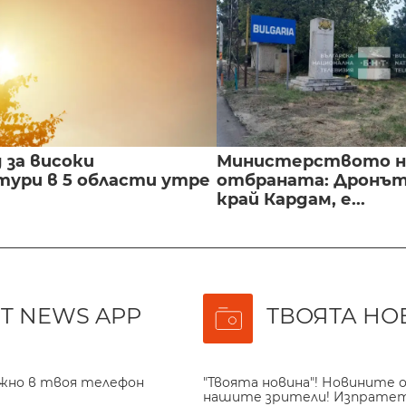
 за високи
Министерството н
ури в 5 области утре
отбраната: Дронът
край Кардам, е...
T NEWS APP
ТВОЯТА НО
ажно в твоя телефон
"Твоята новина"! Новините о
нашите зрители! Изпрате