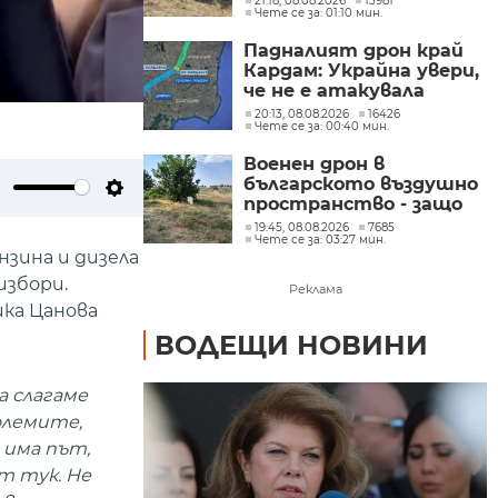
21:18, 08.08.2026
13981
Чете се за: 01:10 мин.
ни пространство
(ОБЗОР)
Падналият дрон край
Кардам: Украйна увери,
че не е атакувала
умишлено България и
20:13, 08.08.2026
16426
Чете се за: 00:40 мин.
обеща разследване
Военен дрон в
българското въздушно
пространство - защо
ute
Settings
не е бил засечен нито в
19:45, 08.08.2026
7685
Чете се за: 03:27 мин.
България, нито в
нзина и дизела
Румъния?
избори.
Реклама
ика Цанова
ВОДЕЩИ НОВИНИ
а слагаме
олемите,
 има път,
т тук. Не