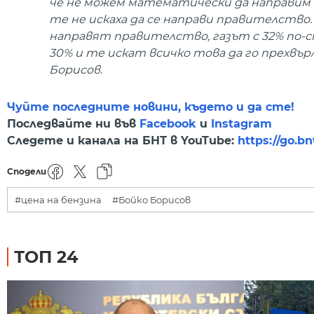
че не можем математически да направим п
те не искаха да се направи правителство
направят правителство, газът с 32% по-скъ
30% и те искат всичко това да го прехвър
Борисов.
Чуйте последните новини, където и да сте!
Последвайте ни във
Facebook
и
Instagram
Следете и канала на БНТ в YouTube:
https://go.b
Сподели
#цена на бензина
#Бойко Борисов
ТОП 24