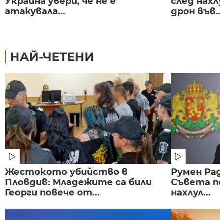
Украйна увери, че не е
след нах
атакувала...
дрон във..
НАЙ-ЧЕТЕНИ
Жестокото убийство в
Румен Рад
Пловдив: Младежите са били
Съвета п
Георги повече от...
нахлул...