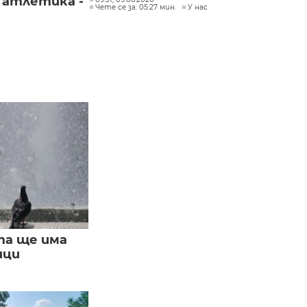
 атлетика -
Чете се за: 05:27 мин.
У нас
та ще има
ици