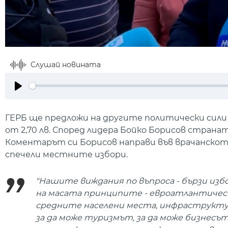
Слушай новината
Play
ГЕРБ ще предложи на другите политически сили 
от 2,70 лв. Според лидера Бойко Борисов стран
Коментарът си Борисов направи във врачанскот
спечели местните избори.
"Нашите виждания по въпроса - бързи изб
на масата принципите - евроатлантическ
средните населени места, инфраструктурат
за да може туризмът, за да може бизнесът