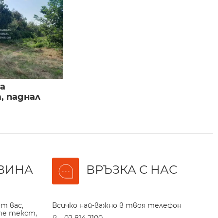
а
, паднал
ВИНА
ВРЪЗКА С НАС
т вас,
Всичко най-важно в твоя телефон
те текст,