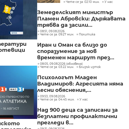
Чете се за: 02:10 мин.
У нас
треви, храсти и дъбова
гора
Земеделският министър
Пламен Абровски: Държавата
трябва да засили...
08:51, 09.08.2026
Чете се за: 09:27 мин.
Политика
ператури
Иран и Оман са близо до
мотевици
споразумение за нов
временен маршрут през...
08:05, 09.08.2026 (обновена)
Чете се за: 03:22 мин.
Близък изток
Психологът Младен
Владимиров: Агресията няма
лесни обяснения,...
09:53, 09.08.2026
Чете се за: 04:45 мин.
У нас
Над 900 деца са записани за
безплатни профилактични
прегледи в...
йското
09:31, 09.08.2026