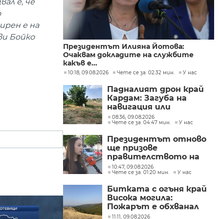
ал е, че
о
ирен е на
ви Бойко
Президентът Илияна Йотова:
Очаквам докладите на службите
какъв е...
10:18, 09.08.2026
Чете се за: 02:32 мин.
У нас
Падналият дрон край
Кардам: Загуба на
навигация или
техническа
08:36, 09.08.2026
Чете се за: 04:47 мин.
У нас
неизправност са сред
възможните причини
Президентът отново
ще призове
правителството на
Северна Македония да
10:47, 09.08.2026
Чете се за: 01:20 мин.
У нас
съдейства за
лечението на Ива
Битката с огъня край
Михайлова
Висока могила:
Пожарът е обхванал
около 1200 декара сухи
11:11, 09.08.2026