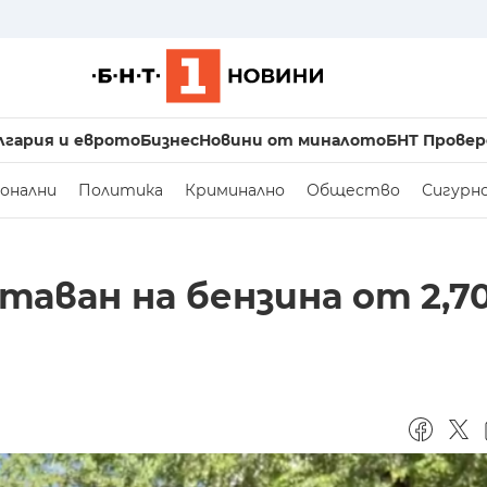
лгария и еврото
Бизнес
Новини от миналото
БНТ Провер
онални
Политика
Криминално
Общество
Сигурн
таван на бензина от 2,70 