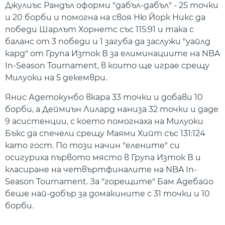
Джулиъс Рандъл оформи "дабъл-дабъл" - 25 точки
и 20 борби и помогна на своя Ню Йорк Никс да
победи Шарлът Хорнетс със 115:91 и така с
баланс от 3 победи и 1 загуба да заслужи "уайлд
кард" от Група Изток В за елиминациите на NBA
In-Season Tournament, в които ще играе срещу
Милуоки на 5 декември.
Янис Адетокунбо вкара 33 точки и добави 10
борби, а Деймиън Лилард наниза 32 точки и даде
9 асистенции, с което помогнаха на Милуоки
Бъкс да спечели срещу Маями Хийт със 131:124
като гост. По този начин "елените" си
осигуриха първото място в Група Изток В и
класиране на четвъртфиналите на NBA In-
Season Tournament. За "горещите" Бам Адебайо
беше най-добър за домакините с 31 точки и 10
борби.