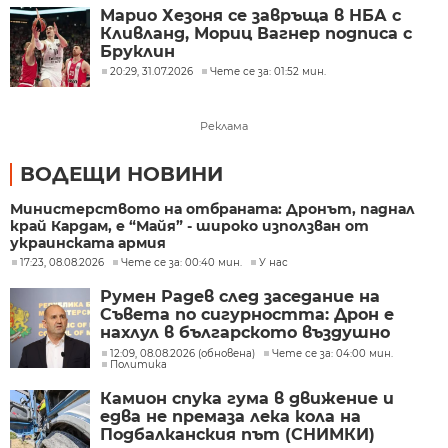
Марио Хезоня се завръща в НБА с
Кливланд, Мориц Вагнер подписа с
Бруклин
20:29, 31.07.2026
Чете се за: 01:52 мин.
Реклама
ВОДЕЩИ НОВИНИ
Министерството на отбраната: Дронът, паднал
край Кардам, е “Майя” - широко използван от
украинската армия
17:23, 08.08.2026
Чете се за: 00:40 мин.
У нас
Румен Радев след заседание на
Съвета по сигурността: Дрон е
нахлул в българското въздушно
пространство
12:09, 08.08.2026 (обновена)
Чете се за: 04:00 мин.
Политика
Камион спука гума в движение и
едва не премаза лека кола на
Подбалканския път (СНИМКИ)