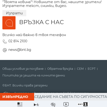
"Твоята новина"! Новините от вас, нашите зрители!
Изпратете текст, снимки, видео.
Изпрати
ВРЪЗКА С НАС
Всичко най-важно в твоя телефон
02 814 2100
news@bnt.bg
Общи условия за ползване
Обратна връзка
СЕМ
ECPT
Политика за защита на личните данни
©БНТ. Всички права запазени
Гледайте новините за деня на БНТ в Метрото
ДЕВ СЛЕД ЗАСЕДАНИЕ НА СЪВЕТА ПО СИГУРНОСТТА: ДРОН
ИЗВЪНРЕДНО