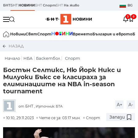
БНТ
БНТ
НОВИНИ
БНТ
Спорт
БНТ
На живо
BG
3
0
Новини
Свят
Спорт
Времето
България и еврото
Би
НАЗАД
Начало
НБА
Баскетбол
Спорт
Бостън Селтикс, Ню Йорк Никс и
Милуоки Бъкс се класираха за
елиминациите на NBA in-season
tournament
A+
A-
БНТ
от
, Източник: БТА
Запази
10:10, 29.11.2023
Чете се за: 03:17 мин.
Спорт