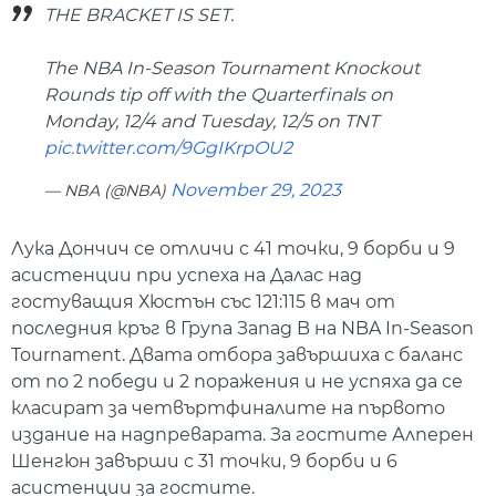
THE BRACKET IS SET.
The NBA In-Season Tournament Knockout
Rounds tip off with the Quarterfinals on
Monday, 12/4 and Tuesday, 12/5 on TNT
pic.twitter.com/9GgIKrpOU2
November 29, 2023
— NBA (@NBA)
Лука Дончич се отличи с 41 точки, 9 борби и 9
асистенции при успеха на Далас над
гостуващия Хюстън със 121:115 в мач от
последния кръг в Група Запад B на NBA In-Season
Tournament. Двата отбора завършиха с баланс
от по 2 победи и 2 поражения и не успяха да се
класират за четвъртфиналите на първото
издание на надпреварата. За гостите Алперен
Шенгюн завърши с 31 точки, 9 борби и 6
асистенции за гостите.