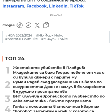
Намерете БНТ в социалните мрежи:
Instagram
,
Facebook
,
LinkedIn
,
TikTok
Реклама
Сподели
#НБА 2023/2024
#Ню Йорк Никс
#Бостън Селтикс
#Милуоки Бъкс
ТОП 24
1
Жестокото убийство в Пловдив:
Младежите са били Георги повече от час и
си купили дюнери с парите му
2
Румен Радев след заседание на Съвета по
сигурността: Дрон е нахлул в българското
въздушно пространство
3
БНТ излъчва европейското първенство по
лека атлетика - вижте програмата
4
Гонка с полицията в столичния квартал
"Борово", задържан е мъж, у когото са