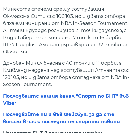
Минесота спечели срещу гостуващия
Окллахома Сити със 106:103, но и двата отбора
бяха елиминирани от NBA In-Season Tournament.
Антъни Едуардс реализира 21 точки за успеха, а
Рюди Гобер се отличи със 17 точки и 16 борби.
Шей Гилджъс-Аликзандър завърши с 32 точки за
Оклахома.
Донован Мичъл блесна с 40 точки и 11 борби, а
Кливланд надделя над гостуващия Атланта със
128:105, но и двата отбора отпаднаха от NBA In-
Season Tournament.
Последвайте нашия канал "Спорт по БНТ" във
Viber
Последвайте ни и във Фейсбук, за да сте
винаги в час с последните спортни новини