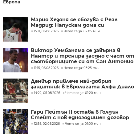
Европа
Марио Хезоня се сбогува с Реал
Мадрид: Напускам дома си
15:11, 06.08.2026
Чете се за: 02:05 мин.
Виктор Уембаняма се завърна в
Нантер и тренира заедно с част от
съотборниците си от Сан Антонио
Спърс
11:15, 06.08.2026
Чете се за: 03:25 мин.
Денвър привлече най-добрия
защитник в Евролигата Алфа Диало
14:22, 05.08.2026
Чете се за: 01:20 мин.
Гари Пейтън II остава в Голдън
Стейт с нов едногодишен договор
12:38, 02.08.2026
Чете се за: 01:00 мин.