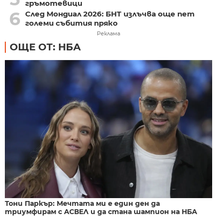
гръмотевици
6
След Мондиал 2026: БНТ излъчва още пет
големи събития пряко
Реклама
ОЩЕ ОТ: НБА
Тони Паркър: Мечтата ми е един ден да
триумфирам с АСВЕЛ и да стана шампион на НБА