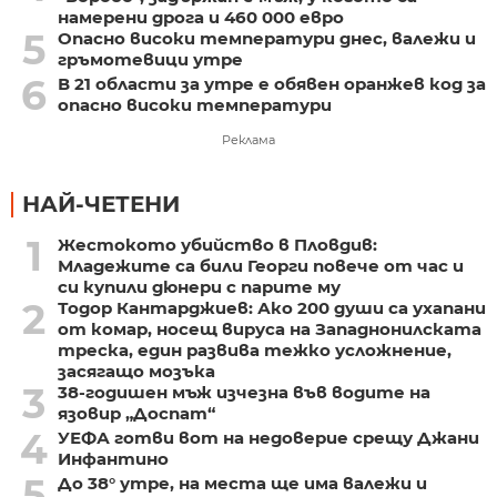
намерени дрога и 460 000 евро
5
Опасно високи температури днес, валежи и
гръмотевици утре
6
В 21 области за утре е обявен оранжев код за
опасно високи температури
Реклама
НАЙ-ЧЕТЕНИ
1
Жестокото убийство в Пловдив:
Младежите са били Георги повече от час и
си купили дюнери с парите му
2
Тодор Кантарджиев: Ако 200 души са ухапани
от комар, носещ вируса на Западнонилската
треска, един развива тежко усложнение,
засягащо мозъка
3
38-годишен мъж изчезна във водите на
язовир „Доспат“
4
УЕФА готви вот на недоверие срещу Джани
Инфантино
5
До 38° утре, на места ще има валежи и