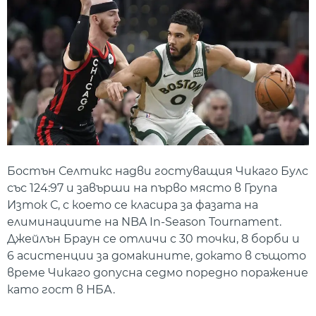
Бостън Селтикс надви гостуващия Чикаго Булс
със 124:97 и завърши на първо място в Група
Изток С, с което се класира за фазата на
елиминациите на NBA In-Season Tournament.
Джейлън Браун се отличи с 30 точки, 8 борби и
6 асистенции за домакините, докато в същото
време Чикаго допусна седмо поредно поражение
като гост в НБА.