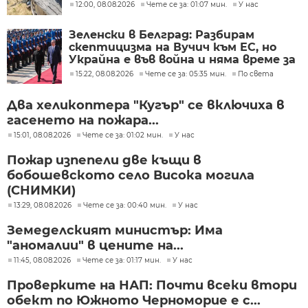
12:00, 08.08.2026
Чете се за: 01:07 мин.
У нас
Зеленски в Белград: Разбирам
скептицизма на Вучич към ЕС, но
Украйна е във война и няма време за
скептицизъм
15:22, 08.08.2026
Чете се за: 05:35 мин.
По света
Два хеликоптера "Кугър" се включиха в
гасенето на пожара...
15:01, 08.08.2026
Чете се за: 01:02 мин.
У нас
Пожар изпепели две къщи в
бобошевското село Висока могила
(СНИМКИ)
13:29, 08.08.2026
Чете се за: 00:40 мин.
У нас
Земеделският министър: Има
"аномалии" в цените на...
11:45, 08.08.2026
Чете се за: 01:17 мин.
У нас
Проверките на НАП: Почти всеки втори
обект по Южното Черноморие е с...