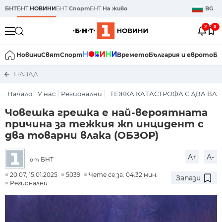
БНТ
БНТ
НОВИНИ
БНТ
Спорт
БНТ
На живо
BG
2
0
Новини
Свят
Спорт
Времето
България и еврото
Би
НАЗАД
Начало
У нас
Регионални
ТЕЖКА КАТАСТРОФА С ДВА ВЛ
Човешка грешка е най-вероятната
причина за тежкия жп инцидент с
два товарни влака (ОБЗОР)
A+
A-
БНТ
от
20:07, 15.01.2025
5039
Чете се за: 04:32 мин.
Запази
Регионални