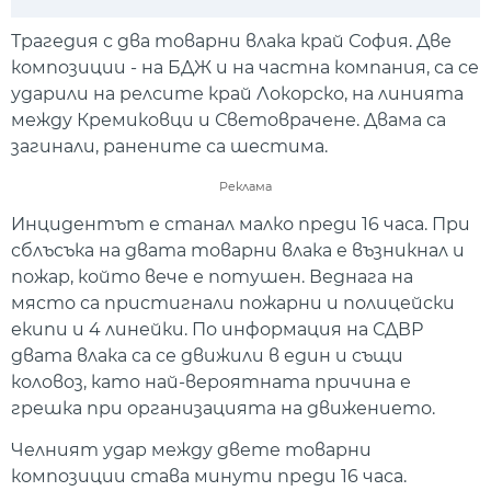
Play
Mute
Setti
Трагедия с два товарни влака край София. Две
композиции - на БДЖ и на частна компания, са се
ударили на релсите край Локорско, на линията
между Кремиковци и Световрачене. Двама са
загинали, ранените са шестима.
Реклама
Инцидентът е станал малко преди 16 часа. При
сблъсъка на двата товарни влака е възникнал и
пожар, който вече е потушен. Веднага на
място са пристигнали пожарни и полицейски
екипи и 4 линейки. По информация на СДВР
двата влака са се движили в един и същи
коловоз, като най-вероятната причина е
грешка при организацията на движението.
Челният удар между двете товарни
композиции става минути преди 16 часа.