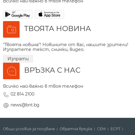
Всичко най-важно в твоя телефон
ТВОЯТА НОВИНА
"Твоята новина"! Новините от вас, нашите зрители!
Изпратете текст, снимки, видео.
Изпрати
ВРЪЗКА С НАС
Всичко най-важно в твоя телефон
02 814 2100
news@bnt.bg
Общи условия за ползване
Обратна връзка
СЕМ
ECPT