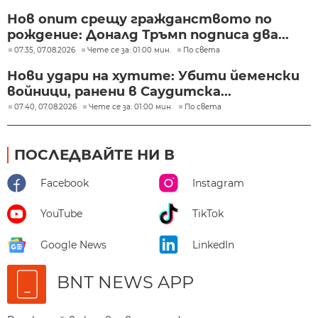
Нов опит срещу гражданството по
рождение: Доналд Тръмп подписа два...
07:35, 07.08.2026
Чете се за: 01:00 мин.
По света
Нови удари на хутите: Убити йеменски
войници, ранени в Саудитска...
07:40, 07.08.2026
Чете се за: 01:00 мин.
По света
ПОСЛЕДВАЙТЕ НИ В
Facebook
Instagram
YouTube
TikTok
Google News
LinkedIn
BNT NEWS APP