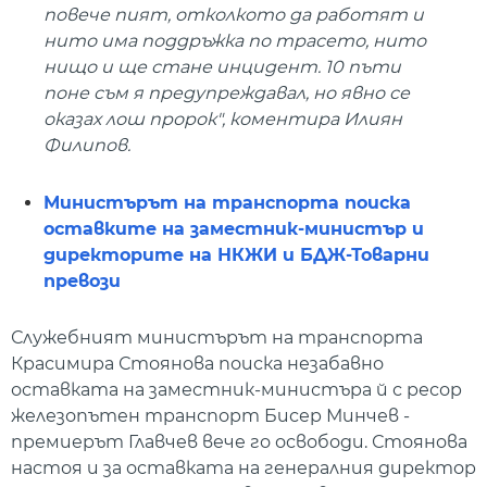
повече пият, отколкото да работят и
нито има поддръжка по трасето, нито
нищо и ще стане инцидент. 10 пъти
поне съм я предупреждавал, но явно се
оказах лош пророк", коментира Илиян
Филипов.
Министърът на транспорта поиска
оставките на заместник-министър и
директорите на НКЖИ и БДЖ-Товарни
превози
Служебният министърът на транспорта
Красимира Стоянова поиска незабавно
оставката на заместник-министъра й с ресор
железопътен транспорт Бисер Минчев -
премиерът Главчев вече го освободи. Стоянова
настоя и за оставката на генералния директор