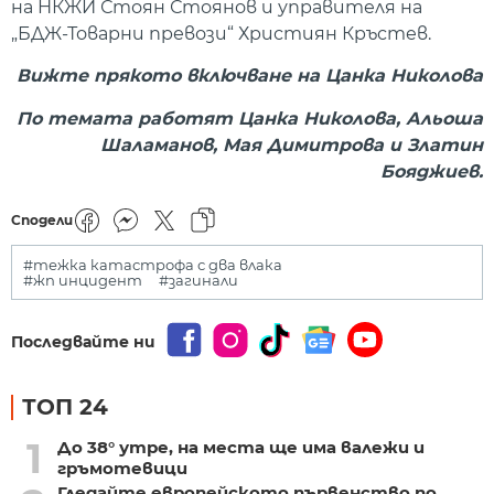
на НКЖИ Стоян Стоянов и управителя на
„БДЖ-Товарни превози“ Християн Кръстев.
Вижте прякото включване на Цанка Николова
По темата работят Цанка Николова, Альоша
Шаламанов, Мая Димитрова и Златин
Бояджиев.
Сподели
#тежка катастрофа с два влака
#жп инцидент
#загинали
Последвайте ни
ТОП 24
1
До 38° утре, на места ще има валежи и
гръмотевици
Гледайте европейското първенство по