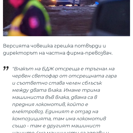
Версията човешка грешка потвърди и
директорът на частна фирма-превозвач.
"Влакът на БДЖ отсреща е тръгнал на
червен светофар от отсрещната гара
и съответно става челен сблъсък
между двата влака. Имаме трима
машиниста във влака, двама са в
предния локомотив, който е
електровоз. Единият е отзад на
композицията, там има локомотив
също - там е другият машинист
нашите 4ма машинисти са здрави и