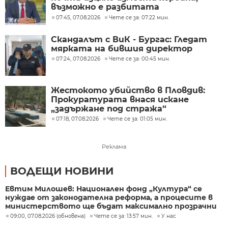
възможно е разбитата
лаборатория да е единствената у
07:45, 07.08.2026
Чете се за: 07:22 мин.
нас
Скандалът с ВиК - Бургас: Гледат
мярката на бившия директор
07:24, 07.08.2026
Чете се за: 00:45 мин.
Жестокото убийство в Пловдив:
Прокуратурата внася искане
„задържане под стража“
07:18, 07.08.2026
Чете се за: 01:05 мин.
Реклама
ВОДЕЩИ НОВИНИ
Евтим Милошев: Национален фонд „Култура“ се
нуждае от законодателна реформа, а процесите в
министерството ще бъдат максимално прозрачни
09:00, 07.08.2026 (обновена)
Чете се за: 13:57 мин.
У нас