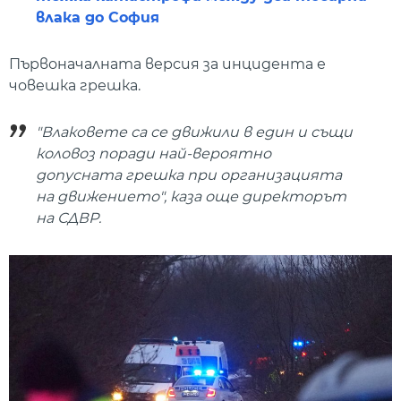
влака до София
Първоначалната версия за инцидента е
човешка грешка.
"Влаковете са се движили в един и същи
коловоз поради най-вероятно
допусната грешка при организацията
на движението", каза още директорът
на СДВР.