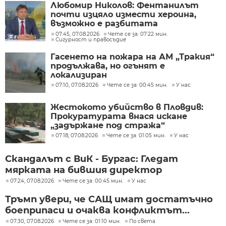
Любомир Николов: Фентанилът
почти изцяло измести хероина,
възможно е разбитата
лаборатория да е единствената у
07:45, 07.08.2026
Чете се за: 07:22 мин.
Сигурност и правосъдие
нас
Гасенето на пожара на АМ „Тракия“
продължава, но огънят е
локализиран
07:10, 07.08.2026
Чете се за: 00:45 мин.
У нас
Жестокото убийство в Пловдив:
Прокуратурата внася искане
„задържане под стража“
07:18, 07.08.2026
Чете се за: 01:05 мин.
У нас
Скандалът с ВиК - Бургас: Гледат
мярката на бившия директор
07:24, 07.08.2026
Чете се за: 00:45 мин.
У нас
Тръмп увери, че САЩ имат достатъчно
боеприпаси и очаква конфликтът...
07:30, 07.08.2026
Чете се за: 01:10 мин.
По света