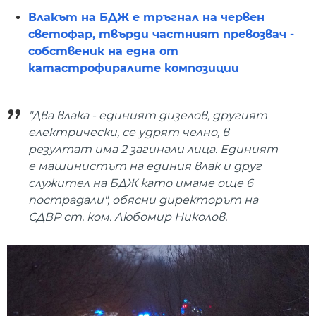
Влакът на БДЖ е тръгнал на червен
светофар, твърди частният превозвач -
собственик на една от
катастрофиралите композиции
"Два влака - единият дизелов, другият
електрически, се удрят челно, в
резултат има 2 загинали лица. Единият
е машинистът на единия влак и друг
служител на БДЖ като имаме още 6
пострадали", обясни директорът на
СДВР ст. ком. Любомир Николов.