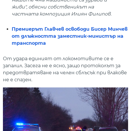
живи", обясни собственикът на
частната композиция Илиян Филипов.
Премиерът Главчев освободи Бисер Минчев
от длъжността заместник-министър на
транспорта
От удара единият от локомотивите се е
запалил. Засега не е ясно, защо протоколът за
предотвратяване на челен сблъсък при влакове
не е спазен.