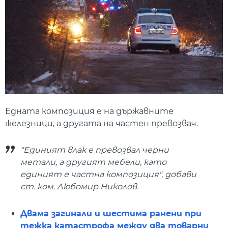
Едната композиция е на държавните
железници, а другата на частен превозвач.
"Единият влак е превозвал черни
метали, а другият мебели, като
единият е частна композиция", добави
ст. ком. Любомир Николов.
Двама загинали и шестима ранени при
тежка катастрофа между два товарни