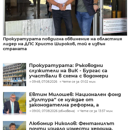
Прокуратурата повдигна обвинение на областния
лидер на ДПС Христо Широков, той е извън
страната
Прокуратурата: Ръководни
служители на ВиК - Бургас са
участвали в схема с водомери
09:48, 07.08.2026
Чете се за: 01:02 мин.
Евтим Милошев: Национален фонд
„Култура“ се нуждае от
законодателна реформа, а
процесите в министерството ще
09:00, 07.08.2026 (обновена)
Чете се за: 13:57 мин.
бъдат максимално прозрачни
Любомир Николов: Фентанилът
почти изцяло измести хероина,