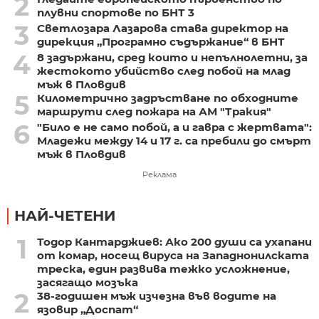
2
плувни спортове по БНТ 3
3
Светлозара Лазарова става директор на
дирекция „Програмно съдържание“ в БНТ
4
8 задържани, сред които и непълнолетни, за
жестокото убийство след побой на млад
мъж в Пловдив
5
Километрично задръстване по обходните
маршрути след пожара на АМ "Тракия"
6
"Било е не само побой, а и гавра с жертвата":
Младежи между 14 и 17 г. са пребили до смърт
мъж в Пловдив
Реклама
НАЙ-ЧЕТЕНИ
1
Тодор Кантарджиев: Ако 200 души са ухапани
от комар, носещ вируса на Западнонилската
треска, един развива тежко усложнение,
засягащо мозъка
2
38-годишен мъж изчезна във водите на
язовир „Доспат“