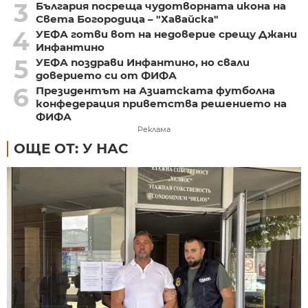
3
България посреща чудотворната икона на
Света Богородица – "Хавайска"
4
УЕФА готви вот на недоверие срещу Джани
Инфантино
5
УЕФА поздрави Инфантино, но свали
доверието си от ФИФА
6
Президентът на Азиатската футболна
конфедерация приветства решението на
ФИФА
Реклама
ОЩЕ ОТ: У НАС