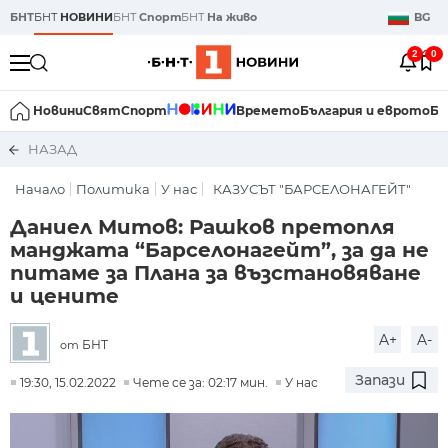
БНТ
БНТ
НОВИНИ
БНТ
Спорт
БНТ
На живо
BG
2
0
Новини
Свят
Спорт
Времето
България и еврото
Би
НАЗАД
Начало
Политика
У нас
КАЗУСЪТ "БАРСЕЛОНАГЕЙТ"
Даниел Митов: Рашков претопля
манджата “Барселонагейт”, за да не
питаме за Плана за възстановяване
и цените
A+
A-
БНТ
от
Запази
19:30, 15.02.2022
Чете се за: 02:17 мин.
У нас