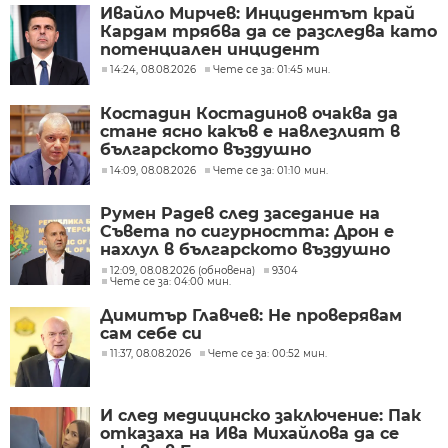
Ивайло Мирчев: Инцидентът край
Кардам трябва да се разследва като
потенциален инцидент
14:24, 08.08.2026
Чете се за: 01:45 мин.
Костадин Костадинов очаква да
стане ясно какъв е навлезлият в
българското въздушно
пространство дрон
14:09, 08.08.2026
Чете се за: 01:10 мин.
Румен Радев след заседание на
Съвета по сигурността: Дрон е
нахлул в българското въздушно
пространство
12:09, 08.08.2026 (обновена)
9304
Чете се за: 04:00 мин.
Димитър Главчев: Не проверявам
сам себе си
11:37, 08.08.2026
Чете се за: 00:52 мин.
И след медицинско заключение: Пак
отказаха на Ива Михайлова да се