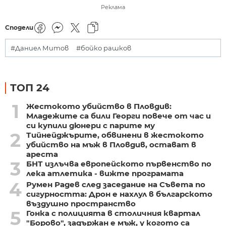
Реклама
Сподели
#Даниел Митов
#бойко рашков
ТОП 24
1
Жестокото убийство в Пловдив:
Младежите са били Георги повече от час и
си купили дюнери с парите му
2
Тийнейджърите, обвинени в жестокото
убийство на мъж в Пловдив, остават в
ареста
3
БНТ излъчва европейското първенство по
лека атлетика - вижте програмата
4
Румен Радев след заседание на Съвета по
сигурността: Дрон е нахлул в българското
въздушно пространство
5
Гонка с полицията в столичния квартал
"Борово", задържан е мъж, у когото са