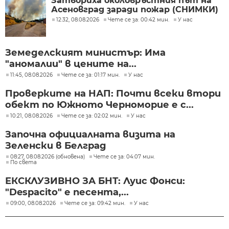
Затвориха околовръстния път на
Асеновград заради пожар (СНИМКИ)
12:32, 08.08.2026
Чете се за: 00:42 мин.
У нас
Земеделският министър: Има
"аномалии" в цените на...
11:45, 08.08.2026
Чете се за: 01:17 мин.
У нас
Проверките на НАП: Почти всеки втори
обект по Южното Черноморие е с...
10:21, 08.08.2026
Чете се за: 02:02 мин.
У нас
Започна официалната визита на
Зеленски в Белград
08:27, 08.08.2026 (обновена)
Чете се за: 04:07 мин.
По света
ЕКСКЛУЗИВНО ЗА БНТ: Луис Фонси:
"Despacito" е песента,...
09:00, 08.08.2026
Чете се за: 09:42 мин.
У нас