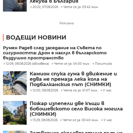
лекува в България
20:22, 07.08.2026
Чете се за: 03:42 мин.
Реклама
ВОДЕЩИ НОВИНИ
Румен Радев след заседание на Съвета по
сигурността: Дрон е нахлул в българското
въздушно пространство
12:09, 08.08.2026 (обновена)
Чете се за: 04:00 мин.
Политика
Камион спука гума в движение и
едва не премаза лека кола на
Подбалканския път (СНИМКИ)
12:00, 08.08.2026
Чете се за: 01:07 мин.
У нас
Пожар изпепели две къщи в
бобошевското село Висока могила
(СНИМКИ)
13:29, 08.08.2026
Чете се за: 00:40 мин.
У нас