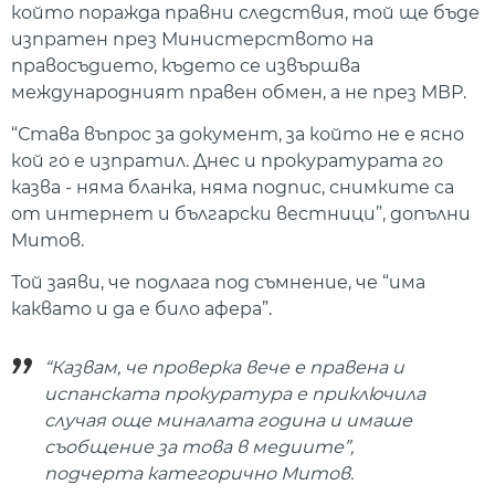
който поражда правни следствия, той ще бъде
изпратен през Министерството на
правосъдието, където се извършва
международният правен обмен, а не през МВР.
“Става въпрос за документ, за който не е ясно
кой го е изпратил. Днес и прокуратурата го
казва - няма бланка, няма подпис, снимките са
от интернет и български вестници”, допълни
Митов.
Той заяви, че подлага под съмнение, че “има
каквато и да е било афера”.
“Казвам, че проверка вече е правена и
испанската прокуратура е приключила
случая още миналата година и имаше
съобщение за това в медиите”,
подчерта категорично Митов.