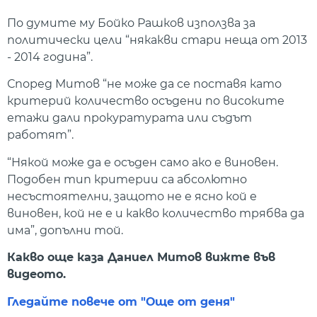
По думите му Бойко Рашков използва за
политически цели “някакви стари неща от 2013
- 2014 година”.
Според Митов “не може да се поставя като
критерий количество осъдени по високите
етажи дали прокуратурата или съдът
работят”.
“Някой може да е осъден само ако е виновен.
Подобен тип критерии са абсолютно
несъстоятелни, защото не е ясно кой е
виновен, кой не е и какво количество трябва да
има”, допълни той.
Какво още каза Даниел Митов вижте във
видеото.
Гледайте повече от "Още от деня"