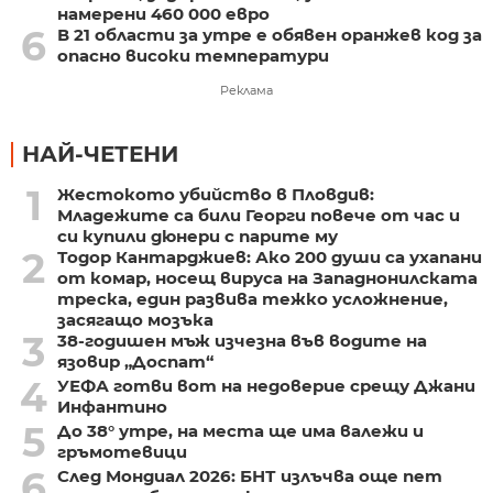
намерени 460 000 евро
6
В 21 области за утре е обявен оранжев код за
опасно високи температури
Реклама
НАЙ-ЧЕТЕНИ
1
Жестокото убийство в Пловдив:
Младежите са били Георги повече от час и
си купили дюнери с парите му
2
Тодор Кантарджиев: Ако 200 души са ухапани
от комар, носещ вируса на Западнонилската
треска, един развива тежко усложнение,
засягащо мозъка
3
38-годишен мъж изчезна във водите на
язовир „Доспат“
4
УЕФА готви вот на недоверие срещу Джани
Инфантино
5
До 38° утре, на места ще има валежи и
гръмотевици
6
След Мондиал 2026: БНТ излъчва още пет