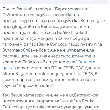
Play
Mute
Setti
Бойко Рашков сътвори “Барселонагейт”.
Събитията се развиха, испанската
прокуратура отказа да образува каквото и да е
производство по въпроса, защото няма
причини за това. Но сега Бойко Рашков
претопля тази манджа точно преди да
започнем да задаваме въпроси защо планът за
възстановяване все още не е изпратен, за
растящите цени на енергоносителите и
храните. Това каза в студиото на
“Още от
деня”
депутатът от ПГ на ГЕРБ-СДС Даниел
Митов - заместник-председател на ГЕРБ, в
коментара си за последните новини около
случая “Барселонагейт”.
Той беше категоричен, че не е известно коя
институция е изпратила “нещо” на Бойко
Рашков, защото ако става дума за документ,