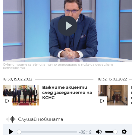
Субтитрите са автоматично генерирани и може да съдържат
неточности.
18:50, 15.02.2022
18:32, 15.02.2022
Важните акценти
К
след заседанието на
п
КСНС
с
п
Слушай новината
-02:12