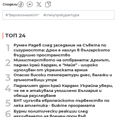
Сподели
#"Барселонагейт"
#спецпрокуратура
ТОП 24
1
Румен Радев след заседание на Съвета по
сигурността: Дрон е нахлул в българското
въздушно пространство
2
Министерството на отбраната: Дронът,
паднал край Кардам, е “Майя” - широко
използван от украинската армия
3
Опасно високи температури днес, валежи и
гръмотевици утре
4
Падналият дрон край Кардам: Украйна увери,
че не е атакувала умишлено България и
обеща разследване
5
БНТ излъчва европейското първенство по
лека атлетика - вижте програмата
6
Бурни политически реакции след
нахлуването на военен дрон във