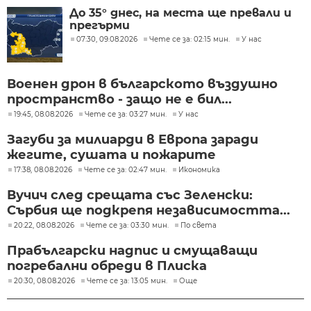
До 35° днес, на места ще превали и
прегърми
07:30, 09.08.2026
Чете се за: 02:15 мин.
У нас
Военен дрон в българското въздушно
пространство - защо не е бил...
19:45, 08.08.2026
Чете се за: 03:27 мин.
У нас
Загуби за милиарди в Европа заради
жегите, сушата и пожарите
17:38, 08.08.2026
Чете се за: 02:47 мин.
Икономика
Вучич след срещата със Зеленски:
Сърбия ще подкрепя независимостта...
20:22, 08.08.2026
Чете се за: 03:30 мин.
По света
Прабългарски надпис и смущаващи
погребални обреди в Плиска
20:30, 08.08.2026
Чете се за: 13:05 мин.
Още