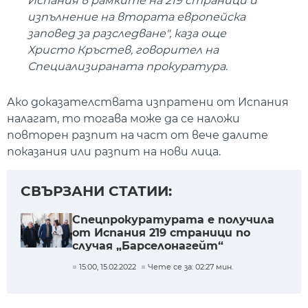
Испания в рамките на 219 страници и
изпълнение на втората европейска
заповед за разследване", каза още
Христо Кръстев, говорител на
Специализираната прокуратура.
Ако доказателствата изпратени от Испания
налагат, то тогава може да се наложи
повторен разпит на част от вече далите
показания или разпит на нови лица.
СВЪРЗАНИ СТАТИИ:
Спецпрокуратурата е получила
от Испания 219 страници по
случая „Барселонагейт“
15:00, 15.02.2022
Чете се за: 02:27 мин.