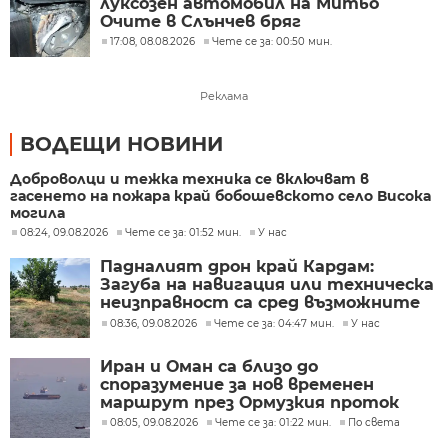
луксозен автомобил на Митьо
Очите в Слънчев бряг
17:08, 08.08.2026
Чете се за: 00:50 мин.
Реклама
ВОДЕЩИ НОВИНИ
Доброволци и тежка техника се включват в
гасенето на пожара край бобошевското село Висока
могила
08:24, 09.08.2026
Чете се за: 01:52 мин.
У нас
Падналият дрон край Кардам:
Загуба на навигация или техническа
неизправност са сред възможните
причини
08:36, 09.08.2026
Чете се за: 04:47 мин.
У нас
Иран и Оман са близо до
споразумение за нов временен
маршрут през Ормузкия проток
08:05, 09.08.2026
Чете се за: 01:22 мин.
По света