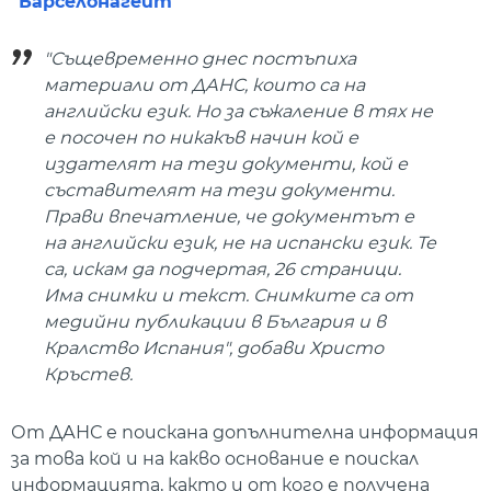
"Барселонагейт"
"Същевременно днес постъпиха
материали от ДАНС, които са на
английски език. Но за съжаление в тях не
е посочен по никакъв начин кой е
издателят на тези документи, кой е
съставителят на тези документи.
Прави впечатление, че документът е
на английски език, не на испански език. Те
са, искам да подчертая, 26 страници.
Има снимки и текст. Снимките са от
медийни публикации в България и в
Кралство Испания", добави Христо
Кръстев.
От ДАНС е поискана допълнителна информация
за това кой и на какво основание е поискал
информацията, както и от кого е получена