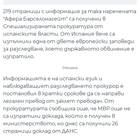
Play
Mute
Setti
219 страници с информация за така наречената
"Афера Барселонагейт" са получени в
Специализираната прокуратура от
испанските власти. От Испания вече са
изпълнили една от двете европейски заповеди
за разследване, което държавното обвинение е
изпратило.
Реклама
Информацията е на испански език и
наблюдаващият разследването прокурор е
постановил в кратки срокове да се направи
легален превод от заклет преводач. От
прокуратурата съобщиха още, че МВР още не
са изпратили доклада, който е получен в
министерството, но днес са получили 26
страници доклад от ДАНС.