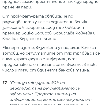
предполагаемо престъпление - международно
пране на пари.
От прокуратурата обявиха, че по
разследването у нас са разпитани всички
замесени в аферата, сред тях бившият
премиер Бойко Борисов, Борислава Йовчева и
всички свързани с нея лица.
Експертизите, възложени у нас, също вече са
готови, но резултатите от тях трябва да се
анализират заедно с информацията
предоставена от испанските власти, в това
число и тази от вдигната банкова тайна.
"Смея да твърдя, че 90% от
действията на разследването са
извършени. Предстои анализ на
информацията, която сме получили от