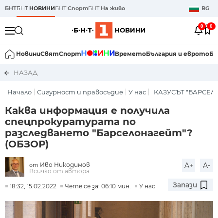
БНТ
БНТ
НОВИНИ
БНТ
Спорт
БНТ
На живо
BG
0
0
Новини
Свят
Спорт
Времето
България и еврото
Би
НАЗАД
Начало
Сигурност и правосъдие
У нас
КАЗУСЪТ "БАРСЕЛ
Каква информация е получила
спецпрокуратурата по
разследването "Барселонагейт"?
(ОБЗОР)
Иво Никодимов
A+
A-
от
Всичко от автора
Запази
18:32, 15.02.2022
Чете се за: 06:10 мин.
У нас