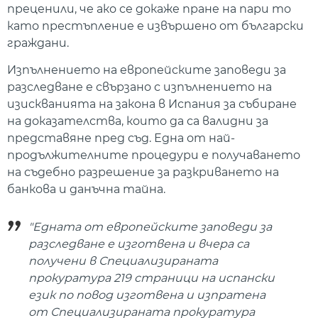
преценили, че ако се докаже пране на пари то
като престъпление е извършено от български
граждани.
Изпълнението на европейските заповеди за
разследване е свързано с изпълнението на
изискванията на закона в Испания за събиране
на доказателства, които да са валидни за
представяне пред съд. Една от най-
продължителните процедури е получаването
на съдебно разрешение за разкриването на
банкова и данъчна тайна.
"Едната от европейските заповеди за
разследване е изготвена и вчера са
получени в Специализираната
прокуратура 219 страници на испански
език по повод изготвена и изпратена
от Специализираната прокуратура