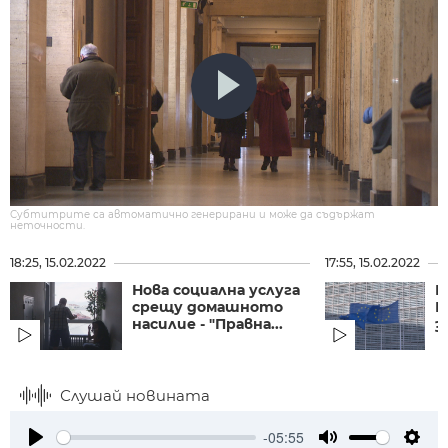
Субтитрите са автоматично генерирани и може да съдържат
неточности.
18:25, 15.02.2022
17:55, 15.02.2022
Нова социална услуга
Б
срещу домашното
Е
насилие - "Правна...
з
Слушай новината
-05:55