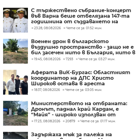
С тържествено събрание-концерт
във Варна беше отбелязана 147-та
годишнина от създаването на
Военноморските сили
23:28, 08.08.2026
Чете се за: 01:52 мин.
Военен дрон в българското
въздушно пространство - защо не е
бил засечен нито в България, нито в
Румъния?
19:45, 08.08.2026
7293
Чете се за: 03:27 мин.
Аферата ВиК-Бургас: Областният
координатор на ДПС Христо
Широков остава в ареста
18:37, 08.08.2026
Чете се за: 03:05 мин.
Министерството на отбраната:
Дронът, паднал край Кардам, е
“Майя” - широко използван от
украинската армия
17:23, 08.08.2026
20879
Чете се за: 01:17 мин.
Задържаха мъж за палежа на