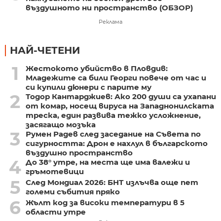
въздушното ни пространство (ОБЗОР)
Реклама
НАЙ-ЧЕТЕНИ
1
Жестокото убийство в Пловдив:
Младежите са били Георги повече от час и
си купили дюнери с парите му
2
Тодор Кантарджиев: Ако 200 души са ухапани
от комар, носещ вируса на Западнонилската
треска, един развива тежко усложнение,
засягащо мозъка
3
Румен Радев след заседание на Съвета по
сигурността: Дрон е нахлул в българското
въздушно пространство
4
До 38° утре, на места ще има валежи и
гръмотевици
5
След Мондиал 2026: БНТ излъчва още пет
големи събития пряко
6
Жълт код за високи температури в 5
области утре