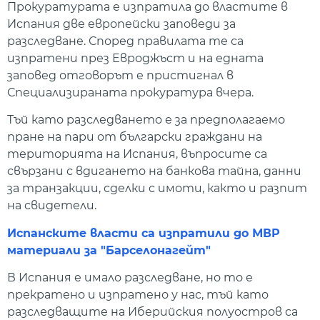
Прокуратурата е изпратила до властите в
Испания две европейски заповеди за
разследване. Според правилата те са
изпратени през Евроджъст и на едната
заповед отговорът е пристигнал в
Специализираната прокуратура вчера.
Тъй като разследването е за предполагаемо
пране на пари от български граждани на
територията на Испания, въпросите са
свързани с вдигането на банкова тайна, данни
за транзакции, сделки с имоти, както и разпит
на свидетели.
Испанските власти са изпратили до МВР
материали за "Барселонагейт"
В Испания е имало разследване, но то е
прекратено и изпратено у нас, тъй като
разследващите на Иберийския полуостров са