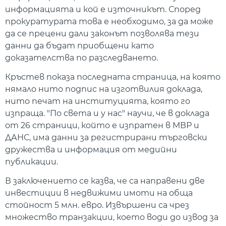
информацията и кой е източникът. Според
прокуратурата това е необходимо, за да може
да се прецени дали законът позволява тези
данни да бъдат приобщени като
доказателства по разследването.
Кръстев показа последната страница, на която
нямало нито подпис на изготвилия доклада,
нито печат на институцията, която го
изпраща. "По света и у нас" научи, че в доклада
от 26 страници, който е изпратен в МВР и
ДАНС, има данни за регистрирани търговски
дружества и информация от медийни
публикации.
В заключението се казва, че са направени две
инвестиции в недвижими имоти на обща
стойност 5 млн. евро. Извършени са чрез
множество транзакции, което води до извод за