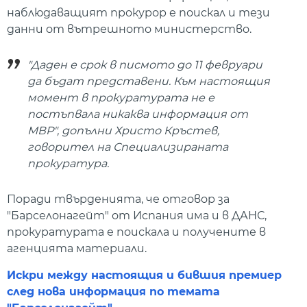
наблюдаващият прокурор е поискал и тези
данни от вътрешното министерство.
"Даден е срок в писмото до 11 февруари
да бъдат представени. Към настоящия
момент в прокуратурата не е
постъпвала никаква информация от
МВР", допълни Христо Кръстев,
говорител на Специализираната
прокуратура.
Поради твърденията, че отговор за
"Барселонагейт" от Испания има и в ДАНС,
прокуратурата е поискала и получените в
агенцията материали.
Искри между настоящия и бившия премиер
след нова информация по темата