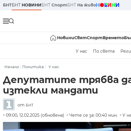
БНТ
БНТ
НОВИНИ
БНТ
Спорт
БНТ
На живо
Новини
Свят
Спорт
Времето
Бъ
У нас
По света
Реги
Начало
Политика
У нас
Депутатите трябва да
изтекли мандати
от
БНТ
09:00, 12.02.2025 (обновена)
Чете се за: 00:40 мин.
У н