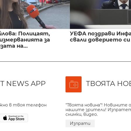
йлова: Полицаят,
УЕФА поздрави Инфа
 измерванията за
свали доверието с
ата на...
T NEWS APP
ТВОЯТА НО
ажно в твоя телефон
"Твоята новина"! Новините о
нашите зрители! Изпрате
снимки, видео.
Изпрати