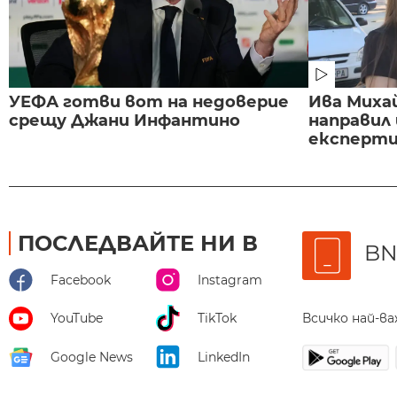
УЕФА готви вот на недоверие
Ива Миха
срещу Джани Инфантино
направил
експертиз
ПОСЛЕДВАЙТЕ НИ В
BN
Facebook
Instagram
Всичко най-в
YouTube
TikTok
Google News
LinkedIn