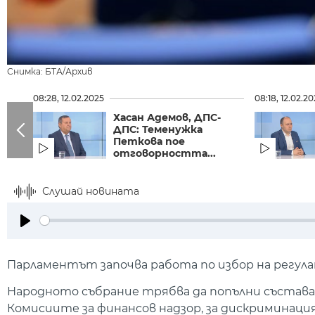
Снимка: БТА/Архив
08:28, 12.02.2025
08:18, 12.02.2
Хасан Адемов, ДПС-
ДПС: Теменужка
Петкова пое
отговорността...
Слушай новината
Play
Парламентът започва работа по избор на регула
Народното събрание трябва да попълни състава
Комисиите за финансов надзор, за дискриминация,