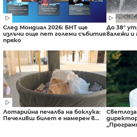
След Мондиал 2026: БНТ ще
До 38° ут
излъчи още пет големи събития
валежи и
пряко
Лотарийна печалба на боклука:
Светлоза
Печеливш билет е намерен в...
директор
„Програмн