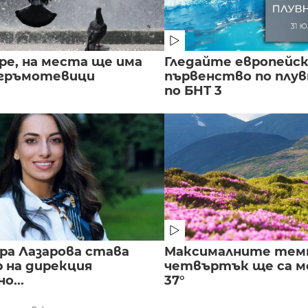
ре, на места ще има
Гледайте европейс
 гръмотевици
първенство по плу
по БНТ 3
ра Лазарова става
Максималните тем
 на дирекция
четвъртък ще са ме
о...
37°