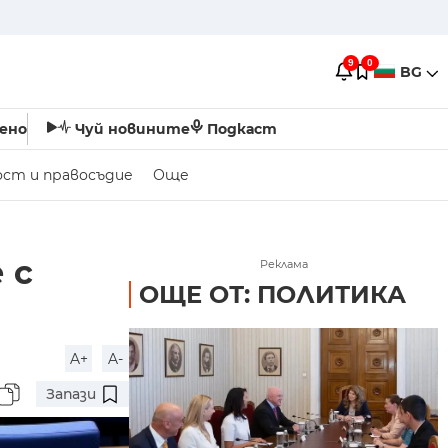
9
0
BG
ено
Чуй новините
Подкаст
ост и правосъдие
Още
 с
Реклама
ОЩЕ ОТ: ПОЛИТИКА
A+
A-
Запази