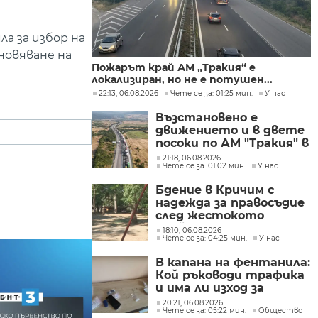
а за избор на
новяване на
Пожарът край АМ „Тракия“ е
локализиран, но не е потушен...
22:13, 06.08.2026
Чете се за: 01:25 мин.
У нас
Възстановено е
движението и в двете
посоки по АМ "Тракия" в
района на 69-тия
21:18, 06.08.2026
Чете се за: 01:02 мин.
У нас
километър
Бдение в Кричим с
надежда за правосъдие
след жестокото
убийство на млад мъж
18:10, 06.08.2026
Чете се за: 04:25 мин.
У нас
в Пловдив от
тийнейджъри
В капана на фентанила:
Кой ръководи трафика
и има ли изход за
пристрастените?
20:21, 06.08.2026
Чете се за: 05:22 мин.
Общество