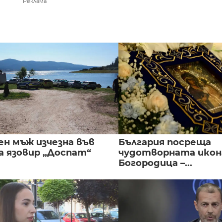
Реклама
ен мъж изчезна във
България посреща
а язовир „Доспат“
чудотворната икон
Богородица –...