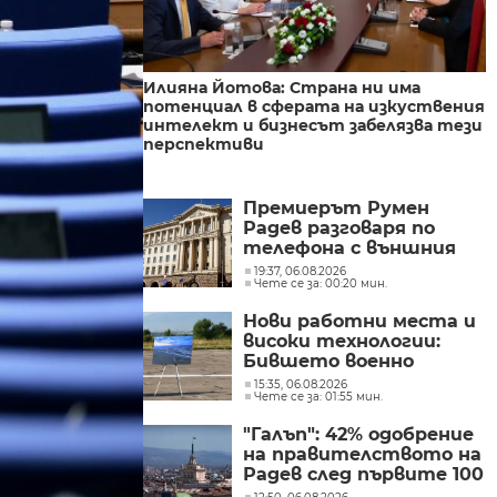
Илияна Йотова: Страна ни има
потенциал в сферата на изкуствения
интелект и бизнесът забелязва тези
перспективи
Премиерът Румен
Радев разговаря по
телефона с външния
министър на
19:37, 06.08.2026
Чете се за: 00:20 мин.
Великобритания Ед
Милибанд
Нови работни места и
високи технологии:
Бившето военно
летище в Доброславци
15:35, 06.08.2026
Чете се за: 01:55 мин.
се превръща в голям
космически център
"Галъп": 42% одобрение
на правителството на
Радев след първите 100
дни управление