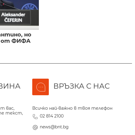
нтино, но
и от ФИФА
ВИНА
ВРЪЗКА С НАС
т вас,
Всичко най-важно в твоя телефон
те текст,
02 814 2100
news@bnt.bg