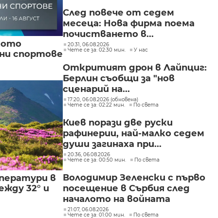
След повече от седем
месеца: Нова фирма поема
почистването в...
кото
20:31, 06.08.2026
Чете се за: 02:30 мин.
У нас
вни спортове
Откритият дрон в Лайпциг:
Берлин съобщи за "нов
сценарий на...
17:20, 06.08.2026 (обновена)
Чете се за: 02:22 мин.
По света
Киев порази две руски
рафинерии, най-малко седем
души загинаха при...
20:36, 06.08.2026
Чете се за: 00:50 мин.
По света
Володимир Зеленски с първо
ператури в
посещение в Сърбия след
жду 32° и
началото на войната
21:07, 06.08.2026
Чете се за: 01:00 мин.
По света