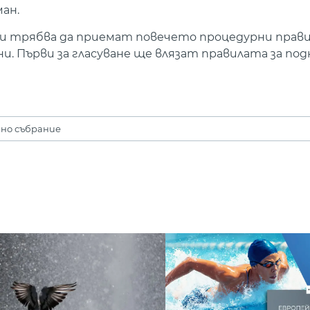
ан.
 трябва да приемат повечето процедурни правил
. Първи за гласуване ще влязат правилата за под
дно събрание