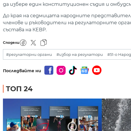
да избере един конституционен съдия и омбудсм
До края на седмицата народните представители
членове и ръководители на регулаторните органи
състава на КЕВР.
Сподели
#регулаторни органи
#избор на регулатори
#51-о Наро
Последвайте ни
ТОП 24