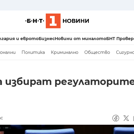
лгария и еврото
Бизнес
Новини от миналото
БНТ Провер
онални
Политика
Криминално
Общество
Сигурн
 избират регулаторите
ас