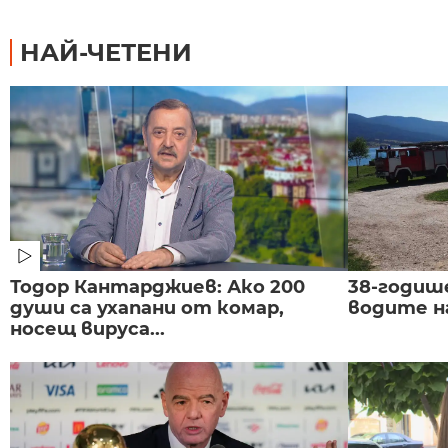
НАЙ-ЧЕТЕНИ
Тодор Кантарджиев: Ако 200
38-годиш
души са ухапани от комар,
водите н
носещ вируса...