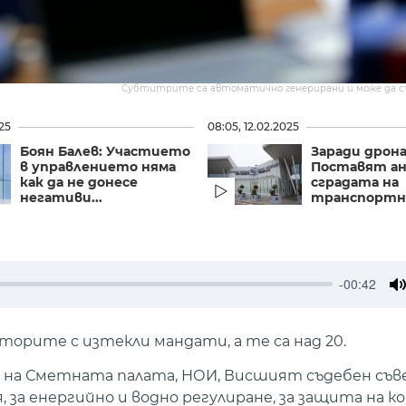
Субтитрите са автоматично генерирани и може да 
025
08:05, 12.02.2025
Боян Балев: Участието
Заради дрона
в управлението няма
Поставят ан
как да не донесе
сградата на
негативи...
транспортно
-00:42
M
торите с изтекли мандати, а те са над 20.
 на Сметната палата, НОИ, Висшият съдебен съв
 за енергийно и водно регулиране, за защита на к