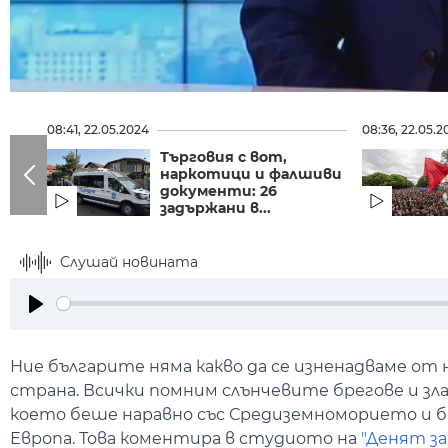
08:41, 22.05.2024
08:36, 22.05.2
Търговия с вот,
наркотици и фалшиви
документи: 26
задържани в...
Слушай новината
Play
Ние българите няма какво да се изненадваме о
страна. Всички помним слънчевите брегове и з
което беше наравно със Средиземноморието и 
Европа. Това коментира в студиото на
"Денят за