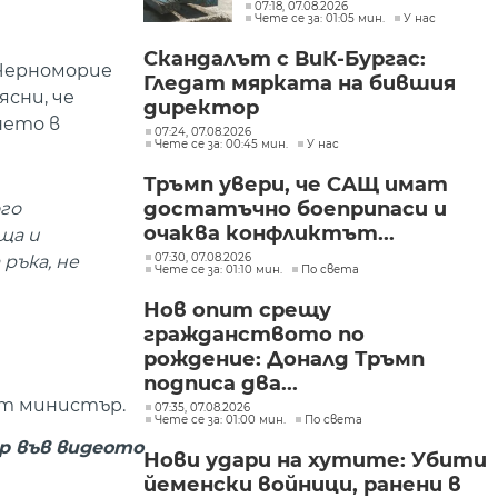
искане „задържане под
07:18, 07.08.2026
Чете се за: 01:05 мин.
У нас
стража“
Скандалът с ВиК-Бургас:
 Черноморие
Гледат мярката на бившия
ясни, че
директор
нето в
07:24, 07.08.2026
Чете се за: 00:45 мин.
У нас
Тръмп увери, че САЩ имат
достатъчно боеприпаси и
го
очаква конфликтът...
ща и
07:30, 07.08.2026
ръка, не
Чете се за: 01:10 мин.
По света
Нов опит срещу
гражданството по
рождение: Доналд Тръмп
подписа два...
ят министър.
07:35, 07.08.2026
Чете се за: 01:00 мин.
По света
р във видеото
Нови удари на хутите: Убити
йеменски войници, ранени в