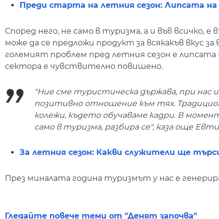
Преди старта на летния сезон: Липсата на 
Според него, не само в туризма, а и във всичко,
може да се предложи продукт за всякакъв вкус за 
големият проблем пред летния сезон е липсата 
сектора е чувствително повишено.
"Ние сме туристическа държава, при нас 
позитивно отношение към тях. Традицион
колежи, където обучаваме кадри. В момент
само в туризма, разбира се", каза още Ев
За летния сезон: Какви служители ще търс
През миналата година туризмът у нас е генерира
Гледайте повече теми от "Денят започва"