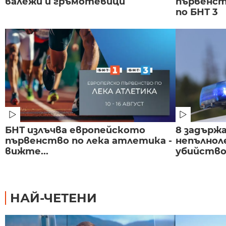
валежи и гръмотевици
първенст
по БНТ 3
БНТ излъчва европейското
8 задържа
първенство по лека атлетика -
непълнол
вижте...
убийство 
НАЙ-ЧЕТЕНИ