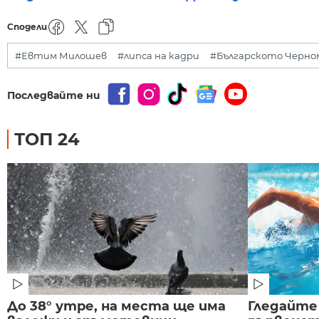
Сподели
#Евтим Милошев
#липса на кадри
#Българското Черно
Последвайте ни
ТОП 24
До 38° утре, на места ще има
Гледайте