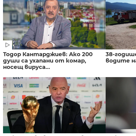
Тодор Кантарджиев: Ако 200
38-годиш
души са ухапани от комар,
водите н
носещ вируса...