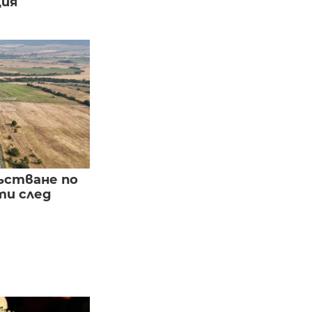
ция
ъстване по
и след