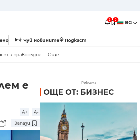
2
0
BG
ено
Чуй новините
Подкаст
ост и правосъдие
Още
лем е
Реклама
ОЩЕ ОТ: БИЗНЕС
A+
A-
Запази