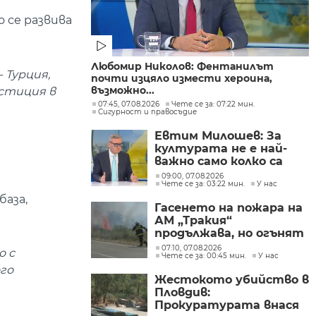
 се развива
Любомир Николов: Фентанилът
 Турция,
почти изцяло измести хероина,
възможно...
естиция в
07:45, 07.08.2026
Чете се за: 07:22 мин.
Сигурност и правосъдие
Евтим Милошев: За
културата не е най-
важно само колко са
парите, а да се
09:00, 07.08.2026
Чете се за: 03:22 мин.
У нас
изплащат навреме
база,
Гасенето на пожара на
АМ „Тракия“
продължава, но огънят
е локализиран
07:10, 07.08.2026
о с
Чете се за: 00:45 мин.
У нас
го
Жестокото убийство в
Пловдив:
Прокуратурата внася