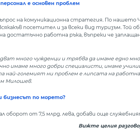
персонал е основен проблем
 е въпрос на комуникационна стратегия. По нашето
всякакъв посетител и за всеки вид туризъм. Той об
на достатъчно работна ръка, въпреки че заплаща
идват много чужденци и трябва да имаме едно мно
но имаме много добри специалисти, имаме учили
а най-големият ни проблем е липсата на работна 
тим Милошев.
и бизнесът по морето?
л оборот от 7,5 млрд. лева, добави още служебни
Вижте целия разгово