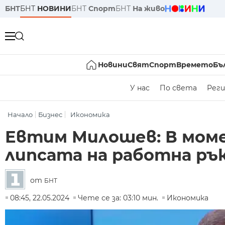
БНТ
БНТ
НОВИНИ
БНТ
Спорт
БНТ
На живо
Новини
Свят
Спорт
Времето
Бъ
У нас
По света
Реги
Начало
Бизнес
Икономика
Евтим Милошев: В моме
липсата на работна ръ
от
БНТ
08:45, 22.05.2024
Чете се за: 03:10 мин.
Икономика