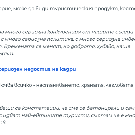
орие, може да види туристическия продукт, който
на много сериозна конкуренция от нашите съседи -
и с много сериозна политика, с много сериозна инв
 Времената се менят, но доброто, хубаво, наше
ърът.
сериозен недостиг на кадри
ючва всичко - настаняването, храната, легловата 
ащи се констатации, че сме се бетонирали и сам
нас идват най-евтините туристи, смятам че е мно
ев.