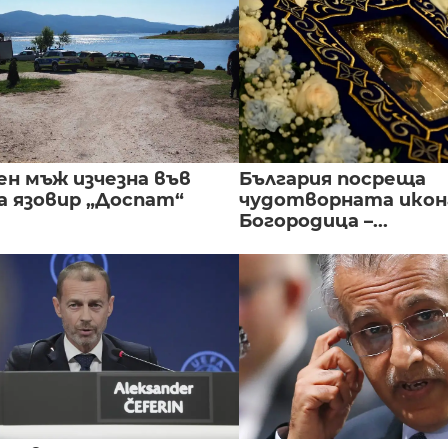
ен мъж изчезна във
България посреща
а язовир „Доспат“
чудотворната икон
Богородица –...