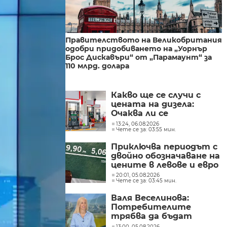
Правителството на Великобритания
одобри придобиването на „Уорнър
Брос Дискавъри“ от „Парамаунт“ за
110 млрд. долара
Какво ще се случи с
цената на дизела:
Очаква ли се
поевтиняване или нов
13:24, 06.08.2026
Чете се за: 03:55 мин.
ръст?
Приключва периодът с
двойно обозначаване на
цените в левове и евро
20:01, 05.08.2026
Чете се за: 03:45 мин.
Валя Веселинова:
Потребителите
трябва да бъдат
разумни, да не се
13:00, 05.08.2026