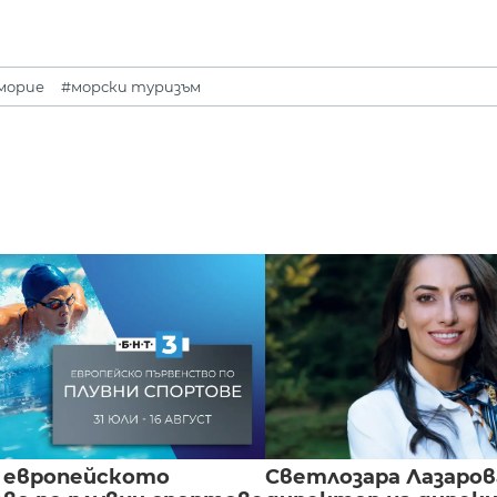
морие
#морски туризъм
 европейското
Светлозара Лазаров