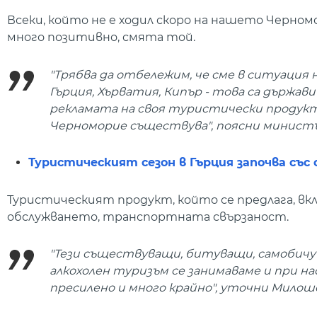
Всеки, който не е ходил скоро на нашето Черном
много позитивно, смята той.
"Трябва да отбележим, че сме в ситуация 
Гърция, Хърватия, Кипър - това са държав
рекламата на своя туристически продукт.
Черноморие съществува", поясни минист
Туристическият сезон в Гърция започва със 
Туристическият продукт, който се предлага, вкл
обслужването, транспортната свързаност.
"Тези съществуващи, битуващи, самобичув
алкохолен туризъм се занимаваме и при 
пресилено и много крайно", уточни Милош