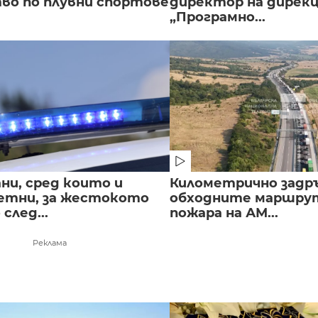
во по плувни спортове
директор на дирек
„Програмно...
ни, сред които и
Километрично задр
етни, за жестокото
обходните маршрут
след...
пожара на АМ...
Реклама