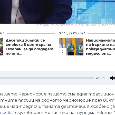
Субтитрите са автоматично генерирани и може да 
024
07:45, 22.05.2024
Десетки хиляди се
Националния
стекоха в центъра на
по кърлинг на
Техеран, за да отдадат
показа златн
почит...
медали от...
-02:50
M
т нашето Черноморие, защото сме една традицион
латните пясъци на родното Черноморие през 80-т
беше най-предпочитаната дестинация, особено з
почва"
служебният министър на туризма Евтим 