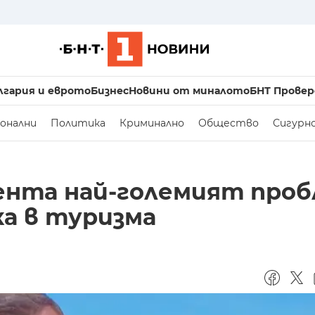
лгария и еврото
Бизнес
Новини от миналото
БНТ Провер
онални
Политика
Криминално
Общество
Сигурн
нта най-големият проб
ка в туризма