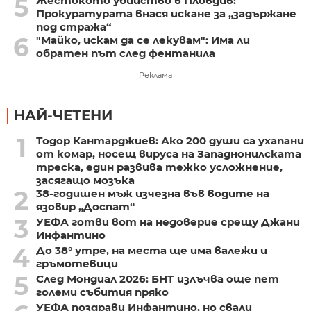
5
Жестокото убийство в Пловдив:
Прокуратурата внася искане за „задържане
под стража“
6
"Майко, искам да се лекувам": Има ли
обратен път след фентанила
Реклама
НАЙ-ЧЕТЕНИ
1
Тодор Кантарджиев: Ако 200 души са ухапани
от комар, носещ вируса на Западнонилската
треска, един развива тежко усложнение,
засягащо мозъка
2
38-годишен мъж изчезна във водите на
язовир „Доспат“
3
УЕФА готви вот на недоверие срещу Джани
Инфантино
4
До 38° утре, на места ще има валежи и
гръмотевици
5
След Мондиал 2026: БНТ излъчва още пет
големи събития пряко
УЕФА поздрави Инфантино, но свали