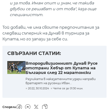
и за това. Имам опит и знам, че такива
двубои се решават и от това", каза още
специалистът.
Той добави, че има своите предпочитания за
следващ съперник на Дунав в турнира за
Купата, но го запази за себе си.
СВЪРЗАНИ СТАТИИ:
Втородивизионният Дунав Русе
отстрани Хебър от Купата на
България след 22 маратонски
дузпи
Разликата в наказателните удари направи
вратарят на русенци Иван...
20:22, 30.10.2024
Чете се за: 01:30 мин.
Сподели