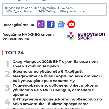
#Купа на България по футбол 2024/2025
#ФК Дунав Русе
#ПФК Хебър
#Георги Чиликов
Последвайте ни
Гледайте НА ЖИВО спорт
безплатно на:
ТОП 24
1
След Мондиал 2026: БНТ излъчва още пет
големи събития пряко
2
Жестокото убийство в Пловдив:
Младежите са били Георги повече от час и
си купили дюнери с парите му
3
Тийнейджърите, обвинени в жестокото
убийство на мъж в Пловдив, остават в
ареста
4
БНТ излъчва европейското първенство по
лека атлетика - вижте програмата