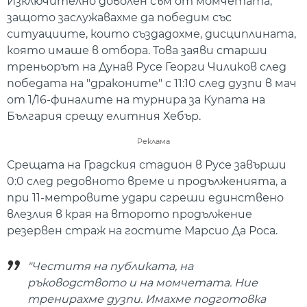
Изключително доволен съм от момчетата,
защото заслужавахме да победим със
ситуациите, които създадохме, дисциплината,
която имаше в отбора. Това заяви старши
треньорът на Дунав Русе Георги Чиликов след
победата на "драконите" с 11:10 след дузпи в мач
от 1/16-финалите на турнира за Купата на
България срещу елитния Хебър.
Реклама
Срещата на Градския стадион в Русе завърши
0:0 след редовното време и продълженията, а
при 11-метровите удари сгреши единствено
влезлия в края на второто продължение
резервен страж на гостите Марсио Да Роса.
"Честитя на публиката, на
ръководството и на момчетата. Ние
тренирахме дузпи. Имахме подготовка