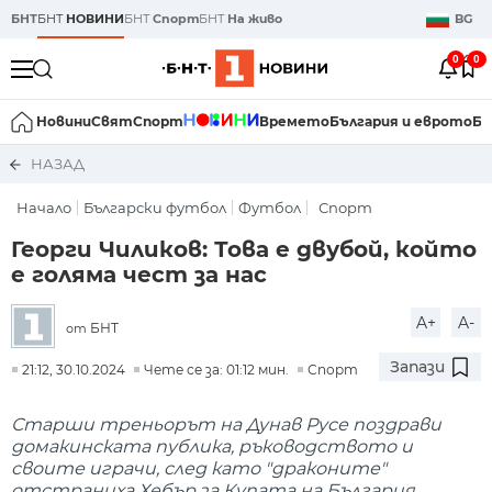
БНТ
БНТ
НОВИНИ
БНТ
Спорт
БНТ
На живо
BG
0
0
Новини
Свят
Спорт
Времето
България и еврото
Би
НАЗАД
Начало
Български футбол
Футбол
Спорт
Георги Чиликов: Това е двубой, който
е голяма чест за нас
A+
A-
БНТ
от
Запази
21:12, 30.10.2024
Чете се за: 01:12 мин.
Спорт
Старши треньорът на Дунав Русе поздрави
домакинската публика, ръководството и
своите играчи, след като "драконите"
отстраниха Хебър за Купата на България.