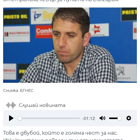
Снимка: БГНЕС
Слушай новината
-01:12
Play
Mute
Setti
Това е двубой, който е голяма чест за нас.