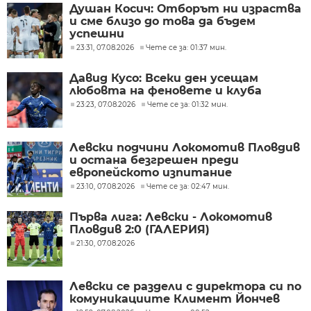
Душан Косич: Отборът ни израства
и сме близо до това да бъдем
успешни
23:31, 07.08.2026
Чете се за: 01:37 мин.
Давид Кусо: Всеки ден усещам
любовта на феновете и клуба
23:23, 07.08.2026
Чете се за: 01:32 мин.
Левски подчини Локомотив Пловдив
и остана безгрешен преди
европейското изпитание
23:10, 07.08.2026
Чете се за: 02:47 мин.
Първа лига: Левски - Локомотив
Пловдив 2:0 (ГАЛЕРИЯ)
21:30, 07.08.2026
Левски се раздели с директора си по
комуникациите Климент Йончев