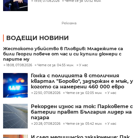
19:59, 07.08.2026
Чете се за: 00:52 мин.
Реклама
ВОДЕЩИ НОВИНИ
Жестокото убийство в Пловдив: Младежите са
били Георги повече от час и си купили дюнери с
парите му
18:08, 07.08.2026
Чете се за: 04:55 мин.
У нас
Гонка с полицията в столичния
квартал "Борово", задържан е мъж, у
когото са намерени 460 000 евро
22:50, 07.08.2026
Чете се за: 02:05 мин.
У нас
Рекорден износ на ток: Парковете с
батерии правят България лидер на
пазара
20:28, 07.08.2026
Чете се за: 05:42 мин.
У нас
И след медицинско заключение: Пак