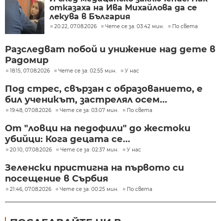
отказаха на Ива Михайлова да се
лекува в България
20:22, 07.08.2026
Чете се за: 03:42 мин.
По света
Разследват побой и унижение над дете в
Радомир
18:15, 07.08.2026
Чете се за: 02:55 мин.
У нас
Под стрес, свързан с образованието, е
бил ученикът, застрелял осем...
19:48, 07.08.2026
Чете се за: 03:07 мин.
По света
От "ловци на педофили" до жестоки
убийци: Кога децата се...
20:10, 07.08.2026
Чете се за: 02:37 мин.
У нас
Зеленски пристигна на първото си
посещение в Сърбия
21:46, 07.08.2026
Чете се за: 00:25 мин.
По света