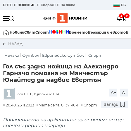
БНТ
БНТ
НОВИНИ
БНТ
Спорт
БНТ
На живо
BG
2
0
Новини
Свят
Спорт
Времето
България и еврото
Би
НАЗАД
Начало
Футбол
Европейски футбол
Спорт
Гол със задна ножица на Алехандро
Гарначо помогна на Манчестър
Юнайтед да надвие Евертън
A+
A-
БНТ
от
, Източник: БТА
Запази
20:40, 26.11.2023
Чете се за: 01:37 мин.
Спорт
Попадението на аржентинеца определено ще
спечели редица награди