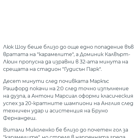
Люк Шоу беше близо до още едно попадение във
вратата на "карамелите", а Доминик Калвърт-
Люин пропусна да изравни в 32-ата минута на
срещата на стадион "Гудисън Парк".
Десет минути след почивката Маркъс
Рашфорд покачи на 2:0 след точно изпълнение
на дузпа, а Антони Марсиал оформи класическия
успех за 20-кратните шампиони на Англия след
техничен удар и асистенция на Бруно
Фернандеш.
Витали Миколенко бе близо до почетен гол за
"карамелите", но стреля в напречната греда.