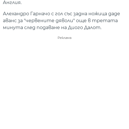
Англия.
Алехандро Гарначо с гол със задна ножица даде
аванс за "червените дяволи" още в третата
минута след подаване на Диого Далот.
Реклама