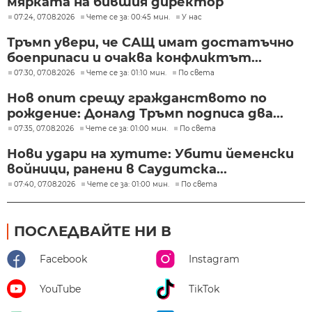
мярката на бившия директор
07:24, 07.08.2026
Чете се за: 00:45 мин.
У нас
Тръмп увери, че САЩ имат достатъчно
боеприпаси и очаква конфликтът...
07:30, 07.08.2026
Чете се за: 01:10 мин.
По света
Нов опит срещу гражданството по
рождение: Доналд Тръмп подписа два...
07:35, 07.08.2026
Чете се за: 01:00 мин.
По света
Нови удари на хутите: Убити йеменски
войници, ранени в Саудитска...
07:40, 07.08.2026
Чете се за: 01:00 мин.
По света
ПОСЛЕДВАЙТЕ НИ В
Facebook
Instagram
YouTube
TikTok