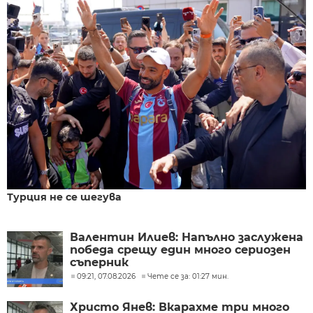
Турция не се шегува
Валентин Илиев: Напълно заслужена
победа срещу един много сериозен
съперник
09:21, 07.08.2026
Чете се за: 01:27 мин.
Христо Янев: Вкарахме три много