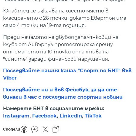
Юнайтед се изкачва на шесто място в
класирането с 26 точки, докато Евертън има
само 4 точки на 19-та позиция.
Преди началото на двубоя запалянковци на
клуба от Ливърпул протестираха срещу
отнемането на 10 точки от актива на
"сините" заради финансови нарушения.
Последвайте нашия канал "Спорт по БНТ" във
Viber
Последвайте ни и във Фейсбук, за да сте
винаги в час с последните спортни новини
Намерете БНТ в социалните мрежи:
Instagram
,
Facebook
,
LinkedIn
,
TikTok
Сподели