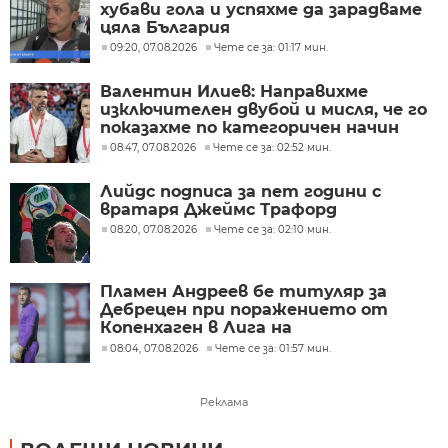
хубави гола и успяхме да зарадваме
цяла България
09:20, 07.08.2026
Чете се за: 01:17 мин.
Валентин Илиев: Направихме
изключителен двубой и мисля, че го
показахме по категоричен начин
08:47, 07.08.2026
Чете се за: 02:52 мин.
Лийдс подписа за пет години с
вратаря Джеймс Трафорд
08:20, 07.08.2026
Чете се за: 02:10 мин.
Пламен Андреев бе титуляр за
Дебрецен при поражението от
Копенхаген в Лига на
конференциите
08:04, 07.08.2026
Чете се за: 01:57 мин.
Реклама