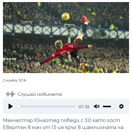
Снимка: БТА
Слушай новината
-01:32
Play
Mute
Setti
Манчестър Юнайтед победи с 3:0 като гост
Евертън в мач от 13-ия кръг в шампионата на