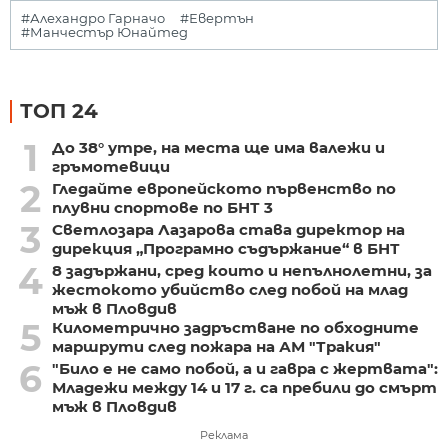
#Алехандро Гарначо
#Евертън
#Манчестър Юнайтед
ТОП 24
1
До 38° утре, на места ще има валежи и
гръмотевици
2
Гледайте европейското първенство по
плувни спортове по БНТ 3
3
Светлозара Лазарова става директор на
дирекция „Програмно съдържание“ в БНТ
4
8 задържани, сред които и непълнолетни, за
жестокото убийство след побой на млад
мъж в Пловдив
5
Километрично задръстване по обходните
маршрути след пожара на АМ "Тракия"
6
"Било е не само побой, а и гавра с жертвата":
Младежи между 14 и 17 г. са пребили до смърт
мъж в Пловдив
Реклама