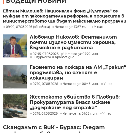
ВОДЕЩИ НОВИНИ
Евтим Милошев: Национален фонд „Култура“ се
нуждае от законодателна реформа, а процесите в
министерството ще бъдат максимално прозрачни
09:00, 07.08.2026 (обновена)
Чете се за: 13:57 мин.
У нас
Любомир Николов: Фентанилът
почти изцяло измести хероина,
възможно е разбитата
лаборатория да е единствената у
07:45, 07.08.2026
Чете се за: 07:22 мин.
Сигурност и правосъдие
нас
Гасенето на пожара на АМ „Тракия“
продължава, но огънят е
локализиран
07:10, 07.08.2026
Чете се за: 00:45 мин.
У нас
Жестокото убийство в Пловдив:
Прокуратурата внася искане
„задържане под стража“
07:18, 07.08.2026
Чете се за: 01:05 мин.
У нас
Скандалът с ВиК - Бургас: Гледат