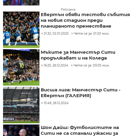
Реклама
Евертън обяви тестови събития
на новия стадион преди
планираното преместване
21:32, 02.01.2025
Чете се за: 01:20 мин.
Мъките за Манчестър Сити
продължават и на Коледа
16:25, 26.12.2024
Чете се за: 03:05 мин.
Висша лига: Манчестър Сити -
Евертън (ГАЛЕРИЯ)
15:49, 26.12.2024
Шон Дайш: Футболистите на
Сити не са станали ужасни за