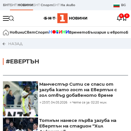
БНТ
БНТ
НОВИНИ
БНТ
Спорт
БНТ
На живо
BG
0
0
Новини
Свят
Спорт
Времето
България и еврото
Би
НАЗАД
#ЕВЕРТЪН
Манчестър Сити се спаси от
загуба като гост на Евертън с
гол отвъд добавеното време
23:57, 04.05.2026
Чете се за: 02:20 мин.
Тотнъм нанесе първа загуба на
Евертън на стадион “Хил