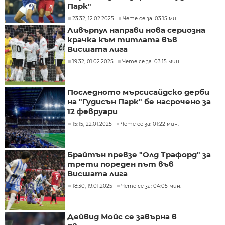
Парк"
23:32, 12.02.2025
Чете се за: 03:15 мин.
Ливърпул направи нова сериозна
крачка към титлата във
Висшата лига
19:32, 01.02.2025
Чете се за: 03:15 мин.
Последното мърсисайдско дерби
на "Гудисън Парк" бе насрочено за
12 февруари
15:15, 22.01.2025
Чете се за: 01:22 мин.
Брайтън превзе "Олд Трафорд" за
трети пореден път във
Висшата лига
18:30, 19.01.2025
Чете се за: 04:05 мин.
Дейвид Мойс се завърна в