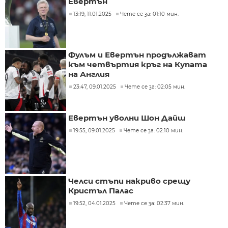
Евертън
13:19, 11.01.2025
Чете се за: 01:10 мин.
Фулъм и Евертън продължават
към четвъртия кръг на Купата
на Англия
23:47, 09.01.2025
Чете се за: 02:05 мин.
Евертън уволни Шон Дайш
19:55, 09.01.2025
Чете се за: 02:10 мин.
Челси стъпи накриво срещу
Кристъл Палас
19:52, 04.01.2025
Чете се за: 02:37 мин.