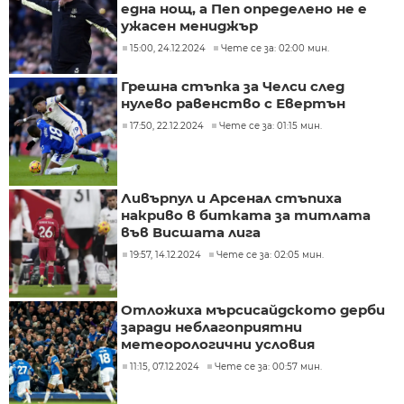
една нощ, а Пеп определено не е
ужасен мениджър
15:00, 24.12.2024
Чете се за: 02:00 мин.
Грешна стъпка за Челси след
нулево равенство с Евертън
17:50, 22.12.2024
Чете се за: 01:15 мин.
Ливърпул и Арсенал стъпиха
накриво в битката за титлата
във Висшата лига
19:57, 14.12.2024
Чете се за: 02:05 мин.
Отложиха мърсисайдското дерби
заради неблагоприятни
метеорологични условия
11:15, 07.12.2024
Чете се за: 00:57 мин.