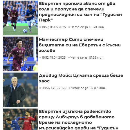
Евертън пропиля аванс от два
гола и пропусна да спечели
предпоследния си мач на "Гудисън
Парк"
18:57, 03.05.2025
Чете се за: 01:30 мин.
Манчестър Сити спечели
визитата си на Евертън с късни
голове
18:52, 19.04.2025
Чете се за: 01:32 мин.
Дейвид Мойс: Цялата среща беше
хаос
08:56, 13.02.2025
Чете се за: 02:07 мин.
Евертън измъкна равенство
срещу Ливърпул в добавеното
време на последното
мърсисайдско дерби на "Гудисън