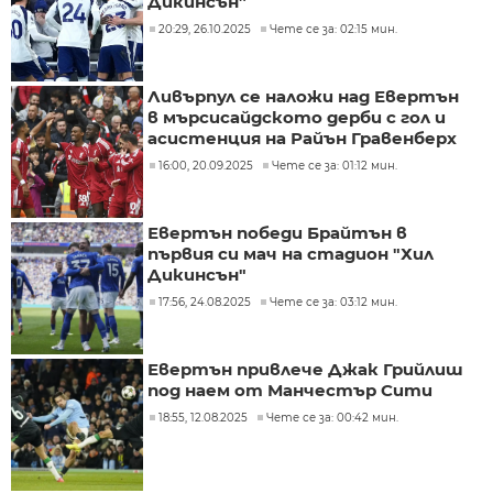
Дикинсън”
20:29, 26.10.2025
Чете се за: 02:15 мин.
Ливърпул се наложи над Евертън
в мърсисайдското дерби с гол и
асистенция на Райън Гравенберх
16:00, 20.09.2025
Чете се за: 01:12 мин.
Евертън победи Брайтън в
първия си мач на стадион "Хил
Дикинсън"
17:56, 24.08.2025
Чете се за: 03:12 мин.
Евертън привлече Джак Грийлиш
под наем от Манчестър Сити
18:55, 12.08.2025
Чете се за: 00:42 мин.