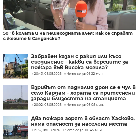
50° в колата и на пешеходната алея: Как се справят
с жегите в Сандански?
Забравен казан с ракия или късо
съединение - какви са версиите за
пожара във Висока могила?
20:43, 08.08.2026
Чете се за: 03:22 мин.
Взривът от падналия дрон се е чул в
село Кардам - хората са притеснени
заради близостта на станцията
20:02, 08.08.2026
Чете се за: 03:05 мин.
Два пожара горят в област Хасково,
няма опасност за населени места
19:37, 08.08.2026
Чете се за: 00:45 мин.