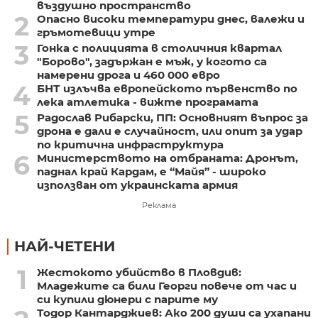
въздушно пространство
2
Опасно високи температури днес, валежи и
гръмотевици утре
3
Гонка с полицията в столичния квартал
"Борово", задържан е мъж, у когото са
намерени дрога и 460 000 евро
4
БНТ излъчва европейското първенство по
лека атлетика - вижте програмата
5
Радослав Рибарски, ПП: Основният въпрос за
дрона е дали е случайност, или опит за удар
по критична инфраструктура
6
Министерството на отбраната: Дронът,
паднал край Кардам, е “Майя” - широко
използван от украинската армия
Реклама
НАЙ-ЧЕТЕНИ
1
Жестокото убийство в Пловдив:
Младежите са били Георги повече от час и
си купили дюнери с парите му
Тодор Кантарджиев: Ако 200 души са ухапани