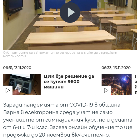
Субтитрите са автоматично генерирани и може да съдържат
неточности.
06:51, 13.11.2020
06:33, 13.11.2020
ЦИК взе решение да
П
се купят 9600
а
машини
Ж
по
Заради пандемията от COVID-19 в община
Варна в електронна среда учат не само
учениците от гимназиалния курс, но и децата
от 6-и и 7-и клас. Засега онлайн обучението ще
продължи до 20 ноември включително.