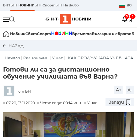
БНТ
БНТ
НОВИНИ
БНТ
Спорт
БНТ
На живо
BG
5
0
Новини
Свят
Спорт
Времето
България и еврото
Би
НАЗАД
Начало
Регионални
У нас
КАК ПРОДЪЛЖАВА УЧЕБНАТА 
Готови ли са за дистанционно
обучение училищата във Варна?
A+
A-
БНТ
от
Запази
07:20, 13.11.2020
Чете се за: 00:14 мин.
У нас