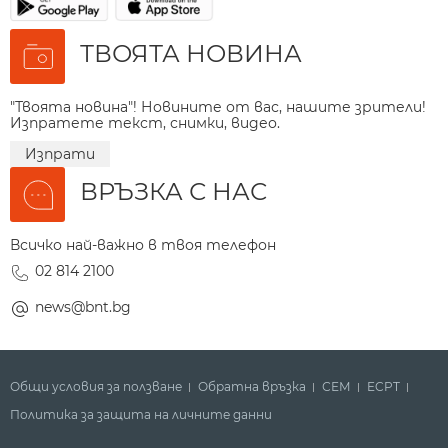
ТВОЯТА НОВИНА
"Твоята новина"! Новините от вас, нашите зрители!
Изпратете текст, снимки, видео.
Изпрати
ВРЪЗКА С НАС
Всичко най-важно в твоя телефон
02 814 2100
news@bnt.bg
Общи условия за ползване
Обратна връзка
СЕМ
ECPT
Политика за защита на личните данни