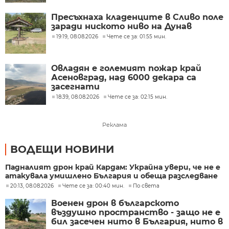
Пресъхнаха кладенците в Сливо поле
заради ниското ниво на Дунав
19:19, 08.08.2026
Чете се за: 01:55 мин.
Овладян е големият пожар край
Асеновград, над 6000 декара са
засегнати
18:39, 08.08.2026
Чете се за: 02:15 мин.
Реклама
ВОДЕЩИ НОВИНИ
Падналият дрон край Кардам: Украйна увери, че не е
атакувала умишлено България и обеща разследване
20:13, 08.08.2026
Чете се за: 00:40 мин.
По света
Военен дрон в българското
въздушно пространство - защо не е
бил засечен нито в България, нито в