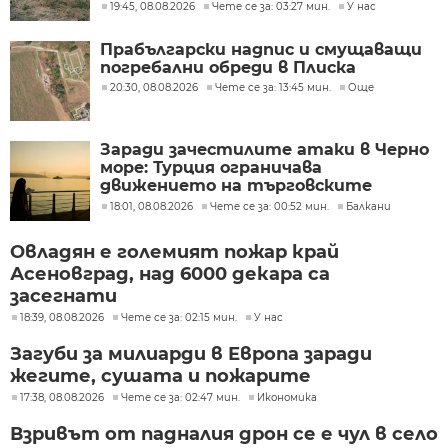
Румъния?
19:45, 08.08.2026
Чете се за: 03:27 мин.
У нас
Прабългарски надпис и смущаващи
погребални обреди в Плиска
20:30, 08.08.2026
Чете се за: 13:45 мин.
Още
Заради зачестилите атаки в Черно
море: Турция ограничава
движението на търговските
кораби
18:01, 08.08.2026
Чете се за: 00:52 мин.
Балкани
Овладян е големият пожар край
Асеновград, над 6000 декара са
засегнати
18:39, 08.08.2026
Чете се за: 02:15 мин.
У нас
Загуби за милиарди в Европа заради
жегите, сушата и пожарите
17:38, 08.08.2026
Чете се за: 02:47 мин.
Икономика
Взривът от падналия дрон се е чул в село