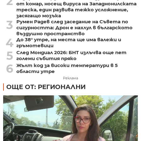
2
от комар, носещ вируса на Западнонилската
треска, един развива тежко усложнение,
засягащо мозъка
3
Румен Радев след заседание на Съвета по
сигурността: Дрон е нахлул в българското
въздушно пространство
4
До 38° утре, на места ще има валежи и
гръмотевици
5
След Мондиал 2026: БНТ излъчва още пет
големи събития пряко
6
Жълт код за високи температури в 5
области утре
Реклама
ОЩЕ ОТ: РЕГИОНАЛНИ