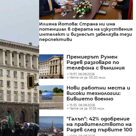
Илияна Йотова: Страна ни има
потенциал в сферата на изкуствения
интелект и бизнесът забелязва тези
перспективи
Премиерът Румен
Радев разговаря по
телефона с външния
министър на
19:37, 06.08.2026
Чете се за: 00:20 мин.
Великобритания Ед
Милибанд
Нови работни места и
високи технологии:
Бившето военно
летище в Доброславци
15:35, 06.08.2026
Чете се за: 01:55 мин.
се превръща в голям
космически център
"Галъп": 42% одобрение
на правителството на
Радев след първите 100
дни управление