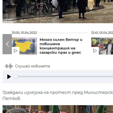
13:00, 01.04.2022
12:41, 01.04.20
Много силен вятър и
повишена
концентрация на
сахарски прах и днес
Слушай новината
Play
Граждани излязоха на протест пред Министерски
Петков.