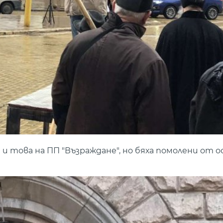
 това на ПП "Възраждане", но бяха помолени от 