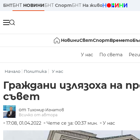
БНТ
БНТ
НОВИНИ
БНТ
Спорт
БНТ
На живо
Новини
Свят
Спорт
Времето
Бъ
У нас
По света
Реги
Начало
Политика
У нас
Граждани излязоха на 
съвет
от
Тихомир Игнатов
Всичко от автора
17:08, 01.04.2022
Чете се за: 00:37 мин.
У нас