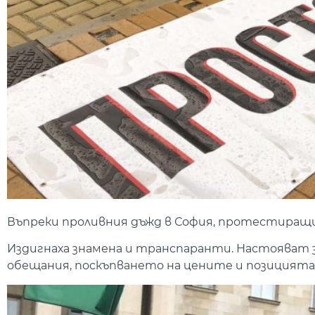
Въпреки проливния дъжд в София, протестиращи
Издигнаха знамена и транспаранти. Настояват 
обещания, поскъпването на цените и позицията