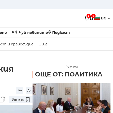
1
0
BG
ено
Чуй новините
Подкаст
ост и правосъдие
Още
кия
Реклама
ОЩЕ ОТ: ПОЛИТИКА
A+
A-
Запази