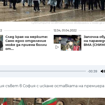
Субтитрите са автоматично генерирани и може да 
22
12:34, 01.04.2022
След края на мерките:
Започна о
Само едно отделение
на парамед
може да приема болни
ВМА (СНИМ
от...
-00:39
M
я съвет в София с искане оставката на премиера