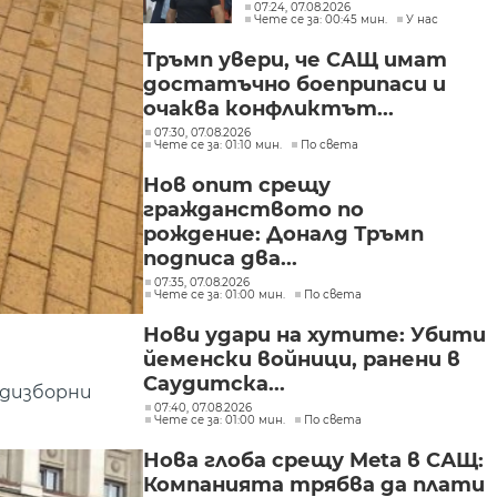
директор
07:24, 07.08.2026
Чете се за: 00:45 мин.
У нас
Тръмп увери, че САЩ имат
достатъчно боеприпаси и
очаква конфликтът...
07:30, 07.08.2026
Чете се за: 01:10 мин.
По света
Нов опит срещу
гражданството по
рождение: Доналд Тръмп
подписа два...
07:35, 07.08.2026
Чете се за: 01:00 мин.
По света
Нови удари на хутите: Убити
йеменски войници, ранени в
Саудитска...
едизборни
07:40, 07.08.2026
Чете се за: 01:00 мин.
По света
Нова глоба срещу Meta в САЩ:
Компанията трябва да плати