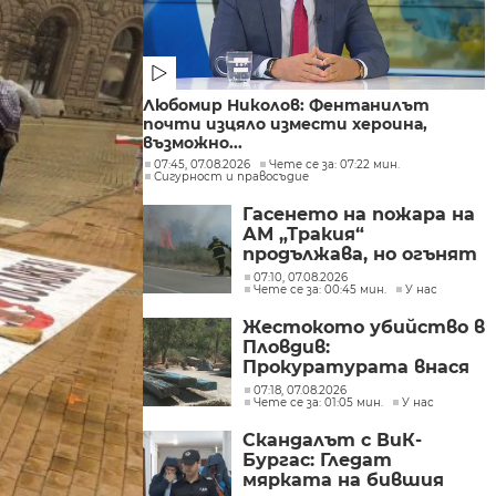
Любомир Николов: Фентанилът
почти изцяло измести хероина,
възможно...
07:45, 07.08.2026
Чете се за: 07:22 мин.
Сигурност и правосъдие
Гасенето на пожара на
АМ „Тракия“
продължава, но огънят
е локализиран
07:10, 07.08.2026
Чете се за: 00:45 мин.
У нас
Жестокото убийство в
Пловдив:
Прокуратурата внася
искане „задържане под
07:18, 07.08.2026
Чете се за: 01:05 мин.
У нас
стража“
Скандалът с ВиК-
Бургас: Гледат
мярката на бившия