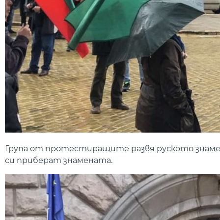
Група от протестиращите развя руското знаме и
си приберат знамената.