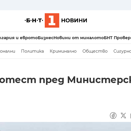
лгария и еврото
Бизнес
Новини от миналото
БНТ Провер
онални
Политика
Криминално
Общество
Сигурн
протест пред Министерс