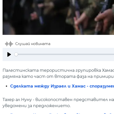
Слушай новината
Play
Палестинската терористична групировка Хамас е
размяна като част от втората фаза на примирие
Сделката между Израел и Хамас - споразуме
Тахер ал Нуну - високопоставен представител на
уведомени за предложението.