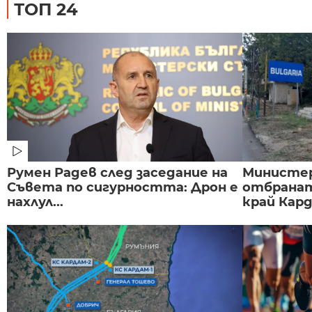
ТОП 24
Румен Радев след заседание на
Министе
Съвета по сигурността: Дрон е
отбранат
нахлул...
край Карда