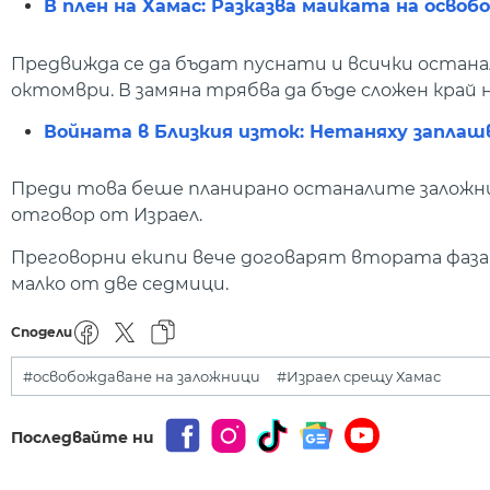
В плен на Хамас: Разказва майката на осво
Предвижда се да бъдат пуснати и всички остана
октомври. В замяна трябва да бъде сложен край 
Войната в Близкия изток: Нетаняху заплаш
Преди това беше планирано останалите заложни
отговор от Израел.
Преговорни екипи вече договарят втората фаза
малко от две седмици.
Сподели
#освобождаване на заложници
#Израел срещу Хамас
Последвайте ни