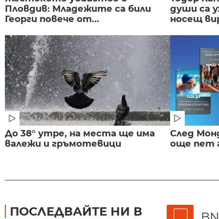
Пловдив: Младежите са били
души са у
Георги повече от...
носещ вир
До 38° утре, на места ще има
След Монд
валежи и гръмотевици
още пет 
ПОСЛЕДВАЙТЕ НИ В
BN