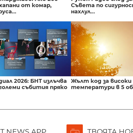
хапани от комар,
Съвета по сигурнос
уса...
нахлул...
иал 2026: БНТ излъчва
Жълт код за високи
големи събития пряко
температури в 5 о
T NEWS APP
ТВОЯТА НО