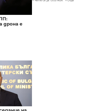
Чете се за: 13:05 мин.
Още
ПП:
а дрона е
седание на