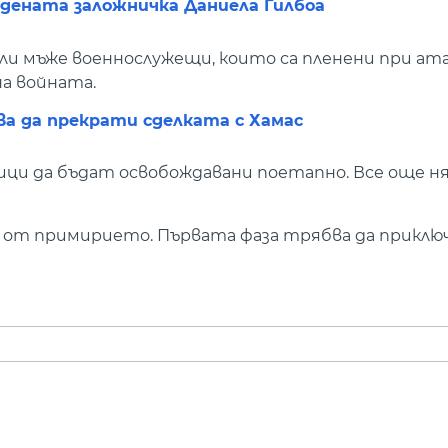
бодената заложничка Даниела Гилбоа
ли мъже военнослужещи, които са пленени при ата
на войната.
ва да прекрати сделката с Хамас
ци да бъдат освобождавани поетапно. Все още н
 от примирието. Първата фаза трябва да приключ