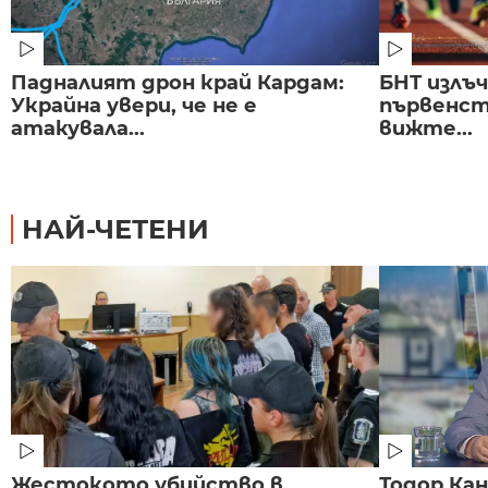
Падналият дрон край Кардам:
БНТ излъ
Украйна увери, че не е
първенст
атакувала...
вижте...
НАЙ-ЧЕТЕНИ
Жестокото убийство в
Тодор Ка