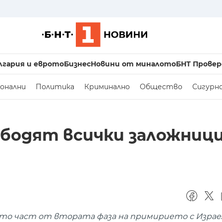
лгария и еврото
Бизнес
Новини от миналото
БНТ Провер
онални
Политика
Криминално
Общество
Сигурн
ободят всички заложници
като част от втората фаза на примирието с Израе