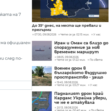
ката на 7
До 35° днес, на места ще превали и
прегърми
07:30, 09.08.2026
Чете се за: 02:15 мин.
У нас
яма официален
Иран и Оман са близо до
споразумение за нов
временен маршрут
през Ормузкия проток
08:05, 09.08.2026
и след по-
Чете се за: 01:22 мин.
По света
Военен дрон в
българското въздушно
пространство - защо
не е бил засечен нито в
19:45, 08.08.2026
Чете се за: 03:27 мин.
У нас
България, нито в
Румъния?
Падналият дрон край
Кардам: Украйна увери,
че не е атакувала
умишлено България и
20:13, 08.08.2026
Чете се за: 00:40 мин.
По света