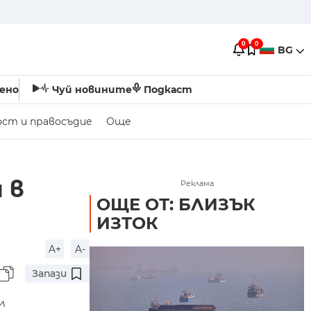
0
0
BG
ено
Чуй новините
Подкаст
ост и правосъдие
Още
 в
Реклама
ОЩЕ ОТ: БЛИЗЪК
ИЗТОК
A+
A-
Запази
л