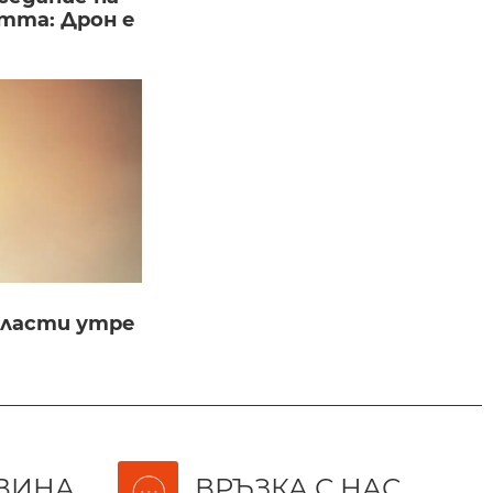
тта: Дрон е
бласти утре
ВИНА
ВРЪЗКА С НАС