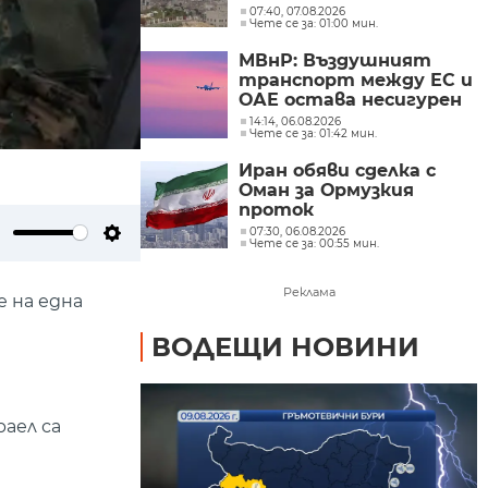
Саудитска Арабия
07:40, 07.08.2026
Чете се за: 01:00 мин.
МВнР: Въздушният
транспорт между ЕС и
ОАЕ остава несигурен
14:14, 06.08.2026
Чете се за: 01:42 мин.
Иран обяви сделка с
Оман за Ормузкия
проток
07:30, 06.08.2026
Чете се за: 00:55 мин.
ute
Settings
Реклама
 на една
ВОДЕЩИ НОВИНИ
аел са