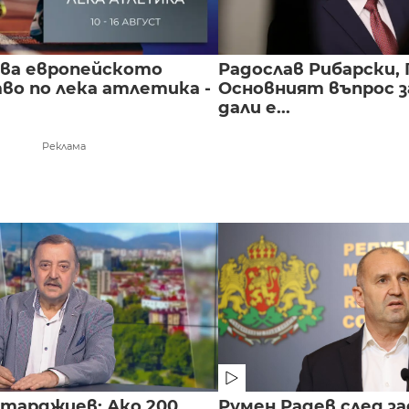
чва европейското
Радослав Рибарски, 
во по лека атлетика -
Основният въпрос з
дали е...
Реклама
нтарджиев: Ако 200
Румен Радев след за