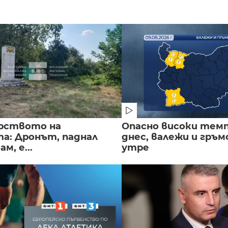
рството на
Опасно високи тем
а: Дронът, паднал
днес, валежи и гръ
м, е...
утре