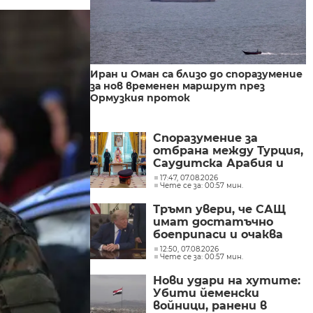
Иран и Оман са близо до споразумение
за нов временен маршрут през
Ормузкия проток
Споразумение за
отбрана между Турция,
Саудитска Арабия и
Пакистан
17:47, 07.08.2026
Чете се за: 00:57 мин.
Тръмп увери, че САЩ
имат достатъчно
боеприпаси и очаква
конфликтът с Иран да
12:50, 07.08.2026
Чете се за: 00:57 мин.
приключи скоро
Нови удари на хутите:
Убити йеменски
войници, ранени в