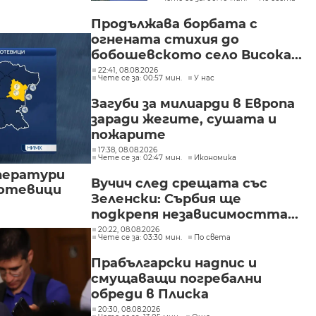
обеща разследване
Продължава борбата с
огнената стихия до
бобошевското село Висока...
22:41, 08.08.2026
Чете се за: 00:57 мин.
У нас
Загуби за милиарди в Европа
заради жегите, сушата и
пожарите
17:38, 08.08.2026
Чете се за: 02:47 мин.
Икономика
ператури
Вучич след срещата със
мотевици
Зеленски: Сърбия ще
подкрепя независимостта...
20:22, 08.08.2026
Чете се за: 03:30 мин.
По света
Прабългарски надпис и
смущаващи погребални
обреди в Плиска
20:30, 08.08.2026