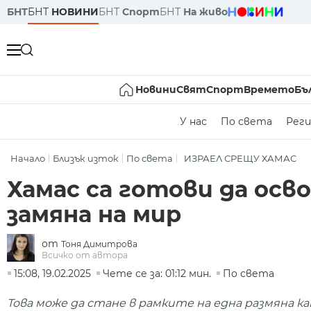
БНТ
БНТ
НОВИНИ
БНТ
Спорт
БНТ
На живо
Новини
Свят
Спорт
Времето
Бъ
У нас
По света
Реги
Начало
Близък изток
По света
ИЗРАЕЛ СРЕЩУ ХАМАС
Хамас са готови да осв
замяна на мир
от
Тоня Димитрова
Всичко от автора
15:08, 19.02.2025
Чете се за: 01:12 мин.
По света
Това може да стане в рамките на една размяна 