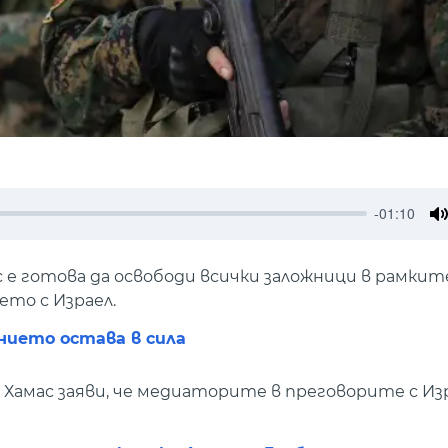
-01:10
M
 готова да освободи всички заложници в рамките
то с Израел.
нието остава в сила
 Хамас заяви, че медиаторите в преговорите с Изр