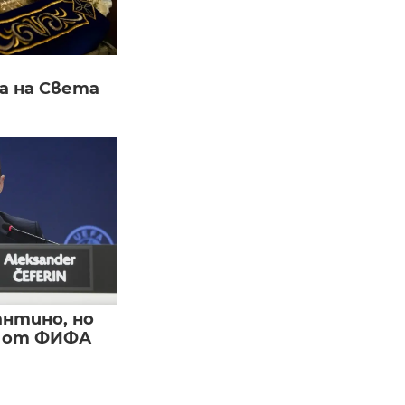
а на Света
нтино, но
и от ФИФА