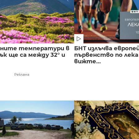
лните температури в
БНТ излъчва европе
к ще са между 32° и
първенство по лека
вижте...
Реклама