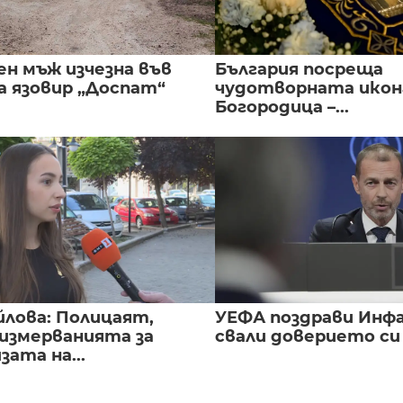
ен мъж изчезна във
България посреща
а язовир „Доспат“
чудотворната икон
Богородица –...
йлова: Полицаят,
УЕФА поздрави Инфа
 измерванията за
свали доверието с
ата на...