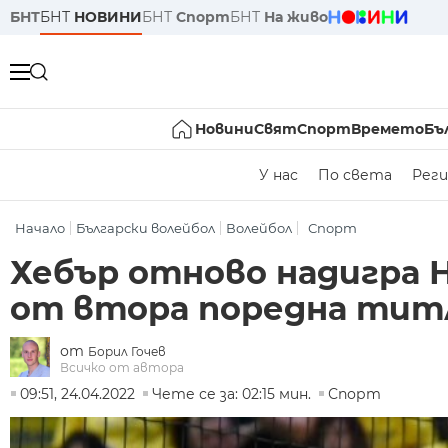
БНТ
БНТ
НОВИНИ
БНТ
Спорт
БНТ
На живо
Новини
Свят
Спорт
Времето
Бъ
У нас
По света
Реги
Начало
Български волейбол
Волейбол
Спорт
Хебър отново надигра 
от втора поредна тит
от
Борил Гочев
Всичко от автора
09:51, 24.04.2022
Чете се за: 02:15 мин.
Спорт