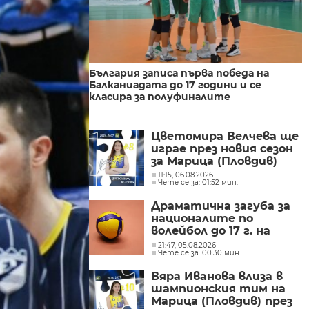
България записа първа победа на
Балканиадата до 17 години и се
класира за полуфиналите
Цветомира Велчева ще
играе през новия сезон
за Марица (Пловдив)
11:15, 06.08.2026
Чете се за: 01:52 мин.
Драматична загуба за
националите по
волейбол до 17 г. на
балканското
21:47, 05.08.2026
Чете се за: 00:30 мин.
Вяра Иванова влиза в
шампионския тим на
Марица (Пловдив) през