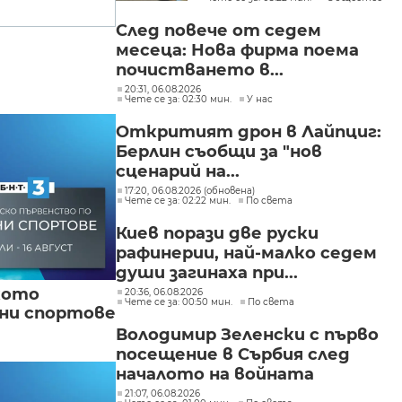
След повече от седем
месеца: Нова фирма поема
почистването в...
20:31, 06.08.2026
Чете се за: 02:30 мин.
У нас
Откритият дрон в Лайпциг:
Берлин съобщи за "нов
сценарий на...
17:20, 06.08.2026 (обновена)
Чете се за: 02:22 мин.
По света
Киев порази две руски
рафинерии, най-малко седем
души загинаха при...
кото
20:36, 06.08.2026
Чете се за: 00:50 мин.
По света
вни спортове
Володимир Зеленски с първо
посещение в Сърбия след
началото на войната
21:07, 06.08.2026