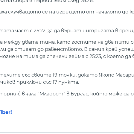
 на спора в първия гейм след 28:26.
а случващото се на игрището от началото до края
тата част с 25:22, за да върнат интригата в срещ
 между двата тима, като гостите на два пъти се
ли да стигат до равенството. В самия край успе
могне на тима да спечели гейма с 25:23, с което да
елите със своите 19 точки, докато Якопо Масари д
чиков приключи със 17 пункта.
торник) в зала "Младост" в Бургас, който може да 
iber!