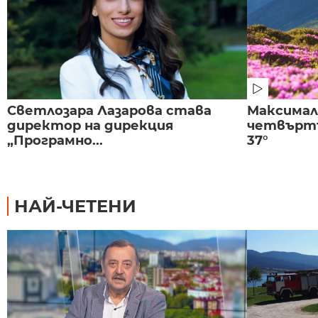
Светлозара Лазарова става
Максима
директор на дирекция
четвъртъ
„Програмно...
37°
НАЙ-ЧЕТЕНИ