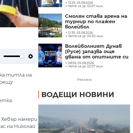
новия сезон
13:29, 05.08.2026
Чете се за: 02:07 мин.
Смолян става арена на
турнир по плажен
волейбол
12:35, 05.08.2026
Чете се за: 00:30 мин.
Волейболният Дунав
(Русе) запазва още
двама от опитните си
ute
Settings
играчи
08:59, 05.08.2026
Чете се за: 02:07 мин.
ска титла на
Реклама
срещу
ВОДЕЩИ НОВИНИ
метка
 Хебър намери
ас на Николай