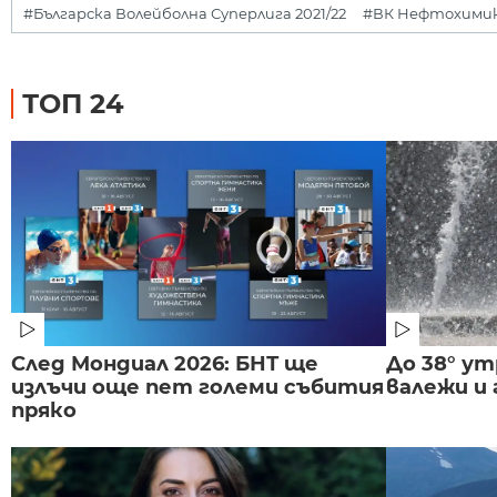
#Българска Волейболна Суперлига 2021/22
#ВК Нефтохимик 
ТОП 24
След Мондиал 2026: БНТ ще
До 38° ут
излъчи още пет големи събития
валежи и
пряко