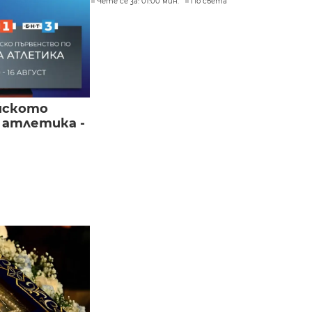
Чете се за: 01:00 мин.
По света
йското
 атлетика -