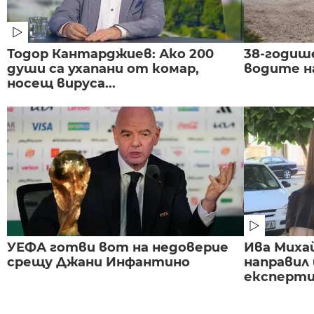
Тодор Кантарджиев: Ако 200
38-годиш
души са ухапани от комар,
водите н
носещ вируса...
УЕФА готви вот на недоверие
Ива Миха
срещу Джани Инфантино
направил
експертиз