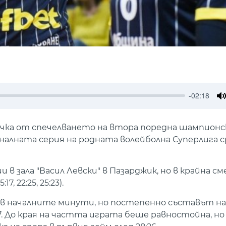
-02:18
M
рачка от спечелването на втора поредна шампион
финалната серия на родната волейболна Суперлига 
 зала "Васил Левски" в Пазарджик, но в крайна с
, 22:25, 25:23).
 в началните минути, но постепенно съставът на
. До края на частта играта беше равностойна, но 