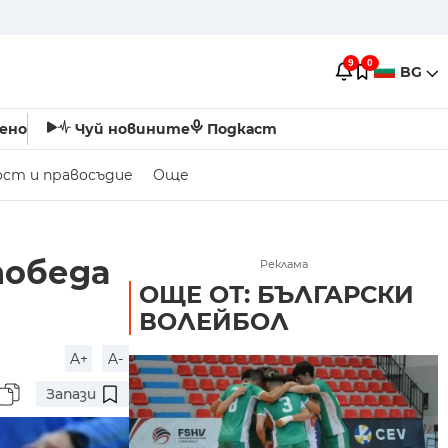
9
0
BG
ено
Чуй новините
Подкаст
ост и правосъдие
Още
победа
Реклама
ОЩЕ ОТ: БЪЛГАРСКИ
ВОЛЕЙБОЛ
A+
A-
Запази