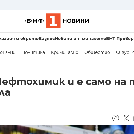
лгария и еврото
Бизнес
Новини от миналото
БНТ Провер
онални
Политика
Криминално
Общество
Сигурн
Нефтохимик и е само на 
ла