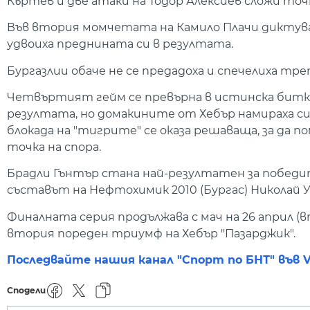
Къртев и две атаки на Тодор Алексиев сложи точка
Във втория момчетата на Камило Плачи диктувах
удвоиха преднината си в резултата.
Бургазлии обаче не се предадоха и спечелиха тре
Четвъртият гейм се превърна в истинска битка
резултата, но домакините от Хебър намираха си
блокада на "тигрите" се оказа решаваща, за да по
точка на спора.
Брадли Гънтър стана най-резултатен за победит
съставът на Нефтохимик 2010 (Бургас) Николай У
Финалната серия продължава с мач на 26 април (в
втория пореден триумф на Хебър "Пазарджик".
Последвайте нашия канал "Спорт по БНТ" във V
Сподели