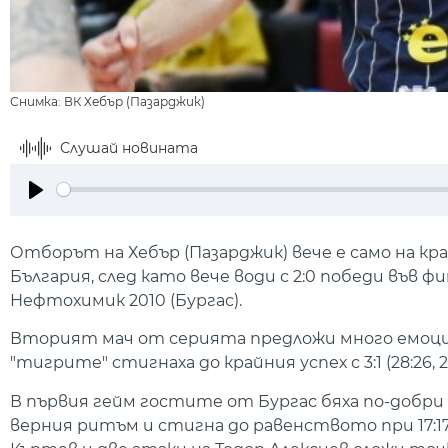
Снимка: ВК Хебър (Пазарджик)
Слушай новината
Play
Отборът на Хебър (Пазарджик) вече е само на к
България, след като вече води с 2:0 победи във 
Нефтохимик 2010 (Бургас).
Вторият мач от серията предложи много емоции в
"тигрите" стигнаха до крайния успех с 3:1 (28:26, 25:17
В първия гейм гостите от Бургас бяха по-добри
верния ритъм и стигна до равенството при 17:17