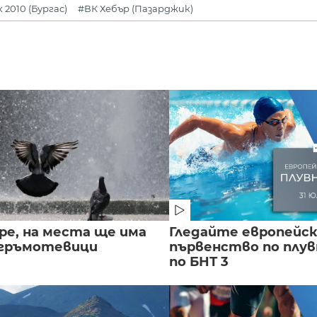
2010 (Бургас)
#ВК Хебър (Пазарджик)
ре, на места ще има
Гледайте европейс
 гръмотевици
първенство по плу
по БНТ 3