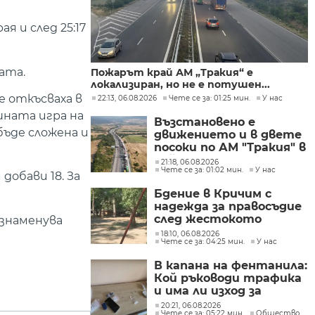
 и след 25:17
ата.
Пожарът край АМ „Тракия“ е
локализиран, но не е потушен...
 откъсваха в
22:13, 06.08.2026
Чете се за: 01:25 мин.
У нас
шната игра на
Възстановено е
 бъде сложена и
движението и в двете
посоки по АМ "Тракия" в
района на 69-тия
21:18, 06.08.2026
Чете се за: 01:02 мин.
У нас
километър
обави 18. За
Бдение в Кричим с
надежда за правосъдие
след жестокото
ознаменува
убийство на млад мъж
18:10, 06.08.2026
Чете се за: 04:25 мин.
У нас
в Пловдив от
тийнейджъри
В капана на фентанила:
Кой ръководи трафика
и има ли изход за
пристрастените?
20:21, 06.08.2026
Чете се за: 05:22 мин.
Общество