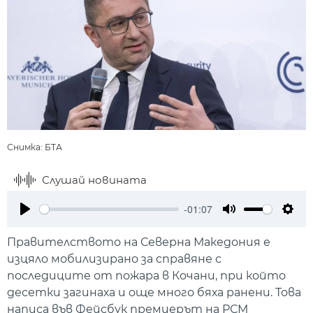
Снимка: БТА
Слушай новината
-01:07
Play
Mute
Setti
Правителството на Северна Македония е
изцяло мобилизирано за справяне с
последиците от пожара в Кочани, при който
десетки загинаха и още много бяха ранени. Това
написа във Фейсбук премиерът на РСМ