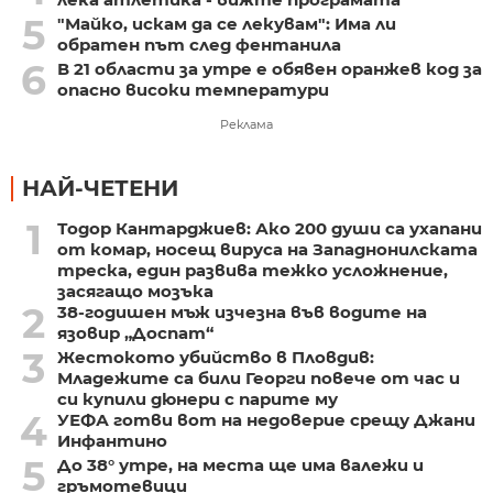
5
"Майко, искам да се лекувам": Има ли
обратен път след фентанила
6
В 21 области за утре е обявен оранжев код за
опасно високи температури
Реклама
НАЙ-ЧЕТЕНИ
1
Тодор Кантарджиев: Ако 200 души са ухапани
от комар, носещ вируса на Западнонилската
треска, един развива тежко усложнение,
засягащо мозъка
2
38-годишен мъж изчезна във водите на
язовир „Доспат“
3
Жестокото убийство в Пловдив:
Младежите са били Георги повече от час и
си купили дюнери с парите му
4
УЕФА готви вот на недоверие срещу Джани
Инфантино
5
До 38° утре, на места ще има валежи и
гръмотевици