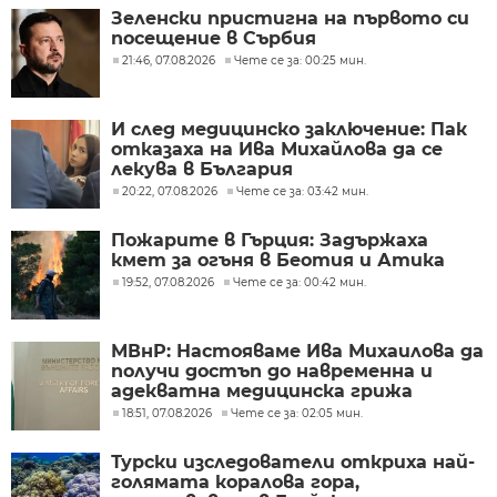
Зеленски пристигна на първото си
посещение в Сърбия
21:46, 07.08.2026
Чете се за: 00:25 мин.
И след медицинско заключение: Пак
отказаха на Ива Михайлова да се
лекува в България
20:22, 07.08.2026
Чете се за: 03:42 мин.
Пожарите в Гърция: Задържаха
кмет за огъня в Беотия и Атика
19:52, 07.08.2026
Чете се за: 00:42 мин.
МВнР: Настояваме Ива Михаилова да
получи достъп до навременна и
адекватна медицинска грижа
18:51, 07.08.2026
Чете се за: 02:05 мин.
Турски изследователи откриха най-
голямата коралова гора,