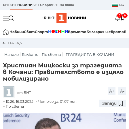
БНТ
БНТ
НОВИНИ
БНТ
Спорт
БНТ
На живо
BG
0
0
Новини
Свят
Спорт
Времето
България и еврото
Би
НАЗАД
Начало
Балкани
По света
ТРАГЕДИЯТА В КОЧАНИ
Християн Мицкоски за трагедията
в Кочани: Правителството е изцяло
мобилизирано
A+
A-
БНТ
от
10:26, 16.03.2025
Чете се за: 01:07 мин.
Запази
По света