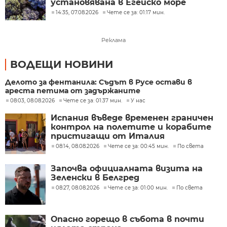
установявана в Егейско море
14:35, 07.08.2026
Чете се за: 01:17 мин.
Реклама
ВОДЕЩИ НОВИНИ
Делото за фентанила: Съдът в Русе остави в
ареста петима от задържаните
08:03, 08.08.2026
Чете се за: 01:37 мин.
У нас
Испания въведе временен граничен
контрол на полетите и корабите
пристигащи от Италия
08:14, 08.08.2026
Чете се за: 00:45 мин.
По света
Започва официалната визита на
Зеленски в Белгред
08:27, 08.08.2026
Чете се за: 01:00 мин.
По света
Опасно горещо в събота в почти