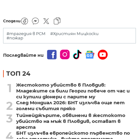
Сподели
#трагедия в РСМ
#Християн Мицкоски
#пожар
Последвайте ни
ТОП 24
1
Жестокото убийство в Пловдив:
Младежите са били Георги повече от час и
си купили дюнери с парите му
2
След Мондиал 2026: БНТ излъчва още пет
големи събития пряко
3
Тийнейджърите, обвинени в жестокото
убийство на мъж в Пловдив, остават в
ареста
4
БНТ излъчва европейското първенство по
лека атлетика - вижте програмата