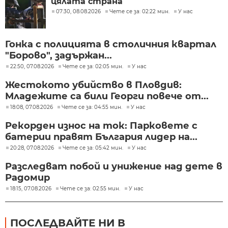
цялата страна
07:30, 08.08.2026
Чете се за: 02:22 мин.
У нас
Гонка с полицията в столичния квартал
"Борово", задържан...
22:50, 07.08.2026
Чете се за: 02:05 мин.
У нас
Жестокото убийство в Пловдив:
Младежите са били Георги повече от...
18:08, 07.08.2026
Чете се за: 04:55 мин.
У нас
Рекорден износ на ток: Парковете с
батерии правят България лидер на...
20:28, 07.08.2026
Чете се за: 05:42 мин.
У нас
Разследват побой и унижение над дете в
Радомир
18:15, 07.08.2026
Чете се за: 02:55 мин.
У нас
ПОСЛЕДВАЙТЕ НИ В