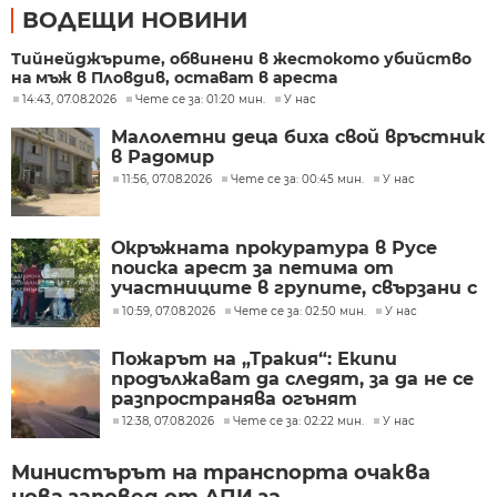
ВОДЕЩИ НОВИНИ
Тийнейджърите, обвинени в жестокото убийство
на мъж в Пловдив, остават в ареста
14:43, 07.08.2026
Чете се за: 01:20 мин.
У нас
Малолетни деца биха свой връстник
в Радомир
11:56, 07.08.2026
Чете се за: 00:45 мин.
У нас
Окръжната прокуратура в Русе
поиска арест за петима от
участниците в групите, свързани с
разбитата лаборатория за
10:59, 07.08.2026
Чете се за: 02:50 мин.
У нас
фентанил
Пожарът на „Тракия“: Екипи
продължават да следят, за да не се
разпространява огънят
12:38, 07.08.2026
Чете се за: 02:22 мин.
У нас
Министърът на транспорта очаква