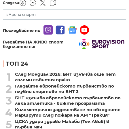
Сподели
#Арена спорт
Последвайте ни
Гледайте НА ЖИВО спорт
безплатно на:
ТОП 24
1
След Мондиал 2026: БНТ излъчва още пет
големи събития пряко
2
Гледайте европейското първенство по
плувни спортове по БНТ 3
3
БНТ излъчва европейското първенство по
лека атлетика - вижте програмата
4
Километрично задръстване по обходните
маршрути след пожара на АМ "Тракия"
5
ЦСКА удари здраво Макаби (Тел Авив) в
първия мач