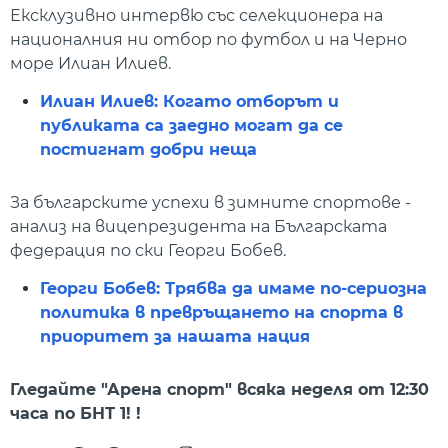
Ексклузивно интервю със селекционера на
националния ни отбор по футбол и на Черно
море Илиан Илиев.
Илиан Илиев: Когато отборът и
публиката са заедно могат да се
постигнат добри неща
За българските успехи в зимните спортове -
анализ на вицепрезидента на Българската
федерация по ски Георги Бобев.
Георги Бобев: Трябва да имаме по-сериозна
политика в превръщането на спорта в
приоритет за нашата нация
Гледайте "Арена спорт" всяка неделя от 12:30
часа по БНТ 1! !