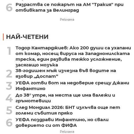
6
Разраства се пожарът на АМ "Тракия" при
отбивката за Велинград
Реклама
НАЙ-ЧЕТЕНИ
1
Тодор Кантарджиев: Ако 200 души са ухапани
от комар, носещ вируса на Западнонилската
треска, един развива тежко усложнение,
засягащо мозъка
2
38-годишен мъж изчезна във водите на
язовир „Доспат“
3
УЕФА готви вот на недоверие срещу Джани
Инфантино
4
До 38° утре, на места ще има валежи и
гръмотевици
5
След Мондиал 2026: БНТ излъчва още пет
големи събития пряко
6
УЕФА поздрави Инфантино, но свали
доверието си от ФИФА
Реклама