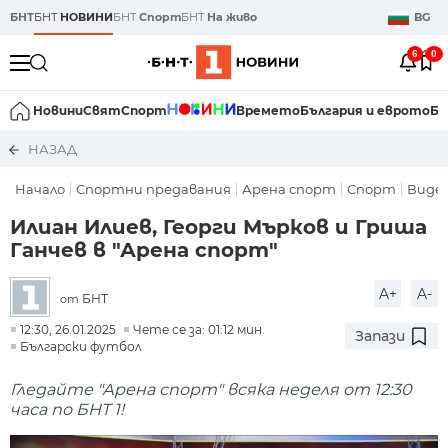
БНТ
БНТ
НОВИНИ
БНТ
Спорт
БНТ
На живо
BG
6
0
Новини
Свят
Спорт
Времето
България и еврото
Би
НАЗАД
Начало
Спортни предавания
Арена спорт
Спорт
Виде
Илиан Илиев, Георги Мърков и Гриша
Ганчев в "Арена спорт"
A+
A-
БНТ
от
12:30, 26.01.2025
Чете се за: 01:12 мин.
Запази
Български футбол
Гледайте "Арена спорт" всяка неделя от 12:30
часа по БНТ 1!