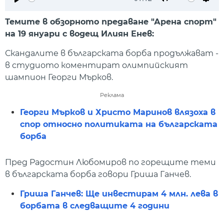
Play
Mute
Setti
Темите в обзорното предаване "Арена спорт"
на 19 януари с водещ Илиян Енев:
Скандалите в българската борба продължават -
в студиото коментират олимпийският
шампион Георги Мърков.
Реклама
Георги Мърков и Христо Маринов влязоха в
спор относно политиката на българската
борба
Пред Радостин Любомиров по горещите теми
в българската борба говори Гриша Ганчев.
Гриша Ганчев: Ще инвестирам 4 млн. лева в
борбата в следващите 4 години