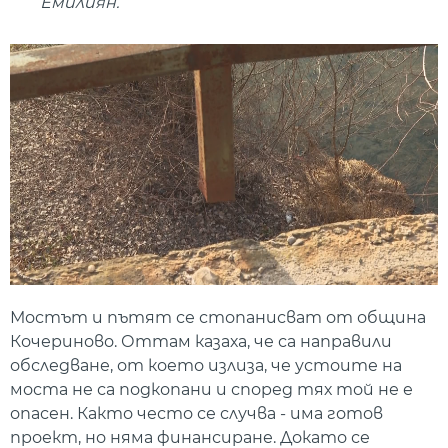
Емилиян.
Мостът и пътят се стопанисват от община
Кочериново. Оттам казаха, че са направили
обследване, от което излиза, че устоите на
моста не са подкопани и според тях той не е
опасен. Както често се случва - има готов
проект, но няма финансиране. Докато се