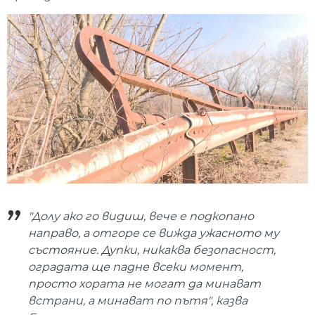
"Долу ако го видиш, вече е подкопано
направо, а отгоре се вижда ужасното му
състояние. Дупки, никаква безопасност,
оградата ще падне всеки момент,
просто хората не могат да минават
встрани, а минават по пътя", казва