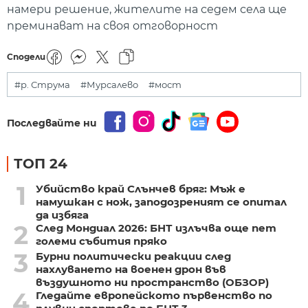
намери решение, жителите на седем села ще
преминават на своя отговорност
Сподели
#р. Струма
#Мурсалево
#мост
Последвайте ни
ТОП 24
1
Убийство край Слънчев бряг: Мъж е
намушкан с нож, заподозреният се опитал
да избяга
2
След Мондиал 2026: БНТ излъчва още пет
големи събития пряко
3
Бурни политически реакции след
нахлуването на военен дрон във
въздушното ни пространство (ОБЗОР)
4
Гледайте европейското първенство по