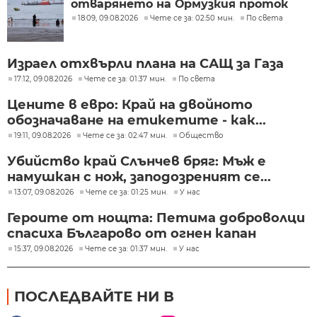
отварянето на Ормузкия проток
18:09, 09.08.2026
Чете се за: 02:50 мин.
По света
Израел отхвърли плана на САЩ за Газа
17:12, 09.08.2026
Чете се за: 01:37 мин.
По света
Цените в евро: Край на двойното
обозначаване на етикетите - как...
19:11, 09.08.2026
Чете се за: 02:47 мин.
Общество
Убийство край Слънчев бряг: Мъж е
намушкан с нож, заподозреният се...
13:07, 09.08.2026
Чете се за: 01:25 мин.
У нас
Героите от нощта: Петима доброволци
спасиха Българово от огнен капан
15:37, 09.08.2026
Чете се за: 01:37 мин.
У нас
ПОСЛЕДВАЙТЕ НИ В