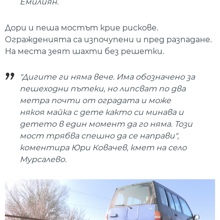
Емилиян.
Дори и пеша мостът крие рискове.
Огражденията са изпочупени и пред разпадане.
На места зеят шахти без решетки.
"Дигите ги няма вече. Има обозначено за
пешеходни пътеки, но липсват по два
метра почти от оградата и може
някоя майка с дете както си минава и
детето в един момент да го няма. Този
мост трябва спешно да се направи",
коментира Юри Ковачев, кмет на село
Мурсалево.