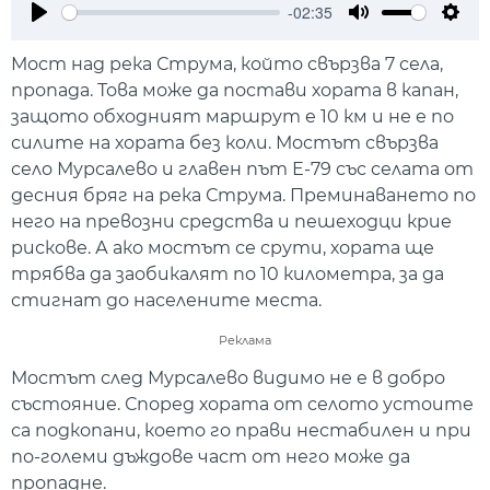
-02:35
Play
Mute
Setti
Мост над река Струма, който свързва 7 села,
пропада. Това може да постави хората в капан,
защото обходният маршрут е 10 км и не е по
силите на хората без коли. Мостът свързва
село Мурсалево и главен път Е-79 със селата от
десния бряг на река Струма. Преминаването по
него на превозни средства и пешеходци крие
рискове. А ако мостът се срути, хората ще
трябва да заобикалят по 10 километра, за да
стигнат до населените места.
Реклама
Мостът след Мурсалево видимо не е в добро
състояние. Според хората от селото устоите
са подкопани, което го прави нестабилен и при
по-големи дъждове част от него може да
пропадне.