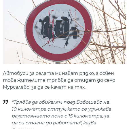
Автобуси за селата минават рядко, а освен
това жителите трябва да отидат до село
Мурсалево, за да се качат на тях.
"Трябва да обикалям през Бобошево на
10 километра оттук, като се удължава
разстоянието поне с 15 километра, за
да си стигна до работата", казва