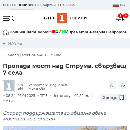
БНТ
БНТ
НОВИНИ
БНТ
Спорт
БНТ
На живо
BG
2
0
Новини
Свят
Спорт
Времето
България и еврото
Би
НАЗАД
Начало
Регионални
У нас
Пропада мост над Струма, свързващ
7 села
A+
A-
от
Репортер: Владислава
БНТ
Миланова
08:54, 26.01.2025
13113
Чете се за: 02:52 мин.
Запази
У нас
Според поддържащата го община обаче
мостът не е опасен