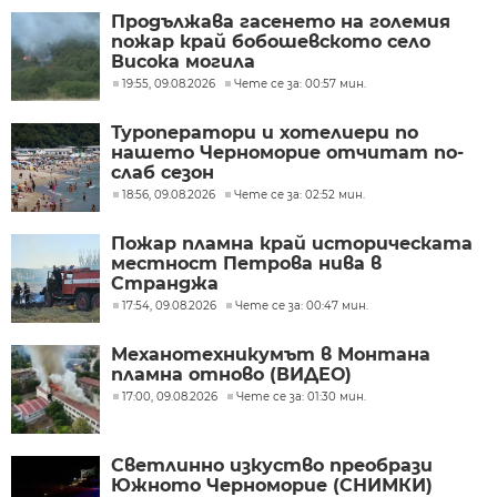
Продължава гасенето на големия
пожар край бобошевското село
Висока могила
19:55, 09.08.2026
Чете се за: 00:57 мин.
Туроператори и хотелиери по
нашето Черноморие отчитат по-
слаб сезон
18:56, 09.08.2026
Чете се за: 02:52 мин.
Пожар пламна край историческата
местност Петрова нива в
Странджа
17:54, 09.08.2026
Чете се за: 00:47 мин.
Механотехникумът в Монтана
пламна отново (ВИДЕО)
17:00, 09.08.2026
Чете се за: 01:30 мин.
Светлинно изкуство преобрази
Южното Черноморие (СНИМКИ)