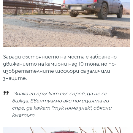
Заради състоянието на моста е забранено
движението на камиони над 10 тона, но по-
изобретателните шофьори са заличили
знаците.
"Знака го пръскат със спрей, да не се
вижда. Евентуално ако полицията ги
спре, да кажат "тук няма знак", обясни
кметът.