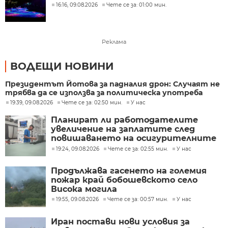
16:16, 09.08.2026
Чете се за: 01:00 мин.
Реклама
ВОДЕЩИ НОВИНИ
Президентът Йотова за падналия дрон: Случаят не
трябва да се използва за политическа употреба
19:39, 09.08.2026
Чете се за: 02:50 мин.
У нас
Планират ли работодателите
увеличение на заплатите след
повишаването на осигурителните
прагове?
19:24, 09.08.2026
Чете се за: 02:55 мин.
У нас
Продължава гасенето на големия
пожар край бобошевското село
Висока могила
19:55, 09.08.2026
Чете се за: 00:57 мин.
У нас
Иран постави нови условия за