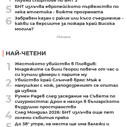
плувни спортове по БНТ 3
5
БНТ излъчва европейското първенство по
лека атлетика - вижте програмата
6
Забравен казан с ракия или късо съединение -
какви са версиите за пожара край Висока
могила?
Реклама
НАЙ-ЧЕТЕНИ
1
Жестокото убийство в Пловдив:
Младежите са били Георги повече от час и
си купили дюнери с парите му
2
Убийство край Слънчев бряг: Мъж е
намушкан с нож, заподозреният се опитал
да избяга
3
Румен Радев след заседание на Съвета по
сигурността: Дрон е нахлул в българското
въздушно пространство
4
След Мондиал 2026: БНТ излъчва още пет
големи събития пряко
5
До 38° утре, на места ще има валежи и