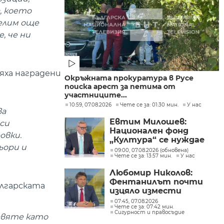
, което
челим още
, че ни
яха наградени
Окръжната прокуратура в Русе
поиска арест за петима от
участниците...
10:59, 07.08.2026
Чете се за: 01:30 мин.
У нас
ва
Евтим Милошев:
оси
Национален фонд
овки.
„Култура“ се нуждае
ьори и
от законодателна
09:00, 07.08.2026 (обновена)
Чете се за: 13:57 мин.
У нас
реформа, а процесите в
министерството ще
Любомир Николов:
бъдат максимално
Фентанилът почти
прозрачни
ългарската
изцяло измести
хероина, възможно е
07:45, 07.08.2026
Чете се за: 07:42 мин.
разбитата
Сигурност и правосъдие
тавяте като
лаборатория да е