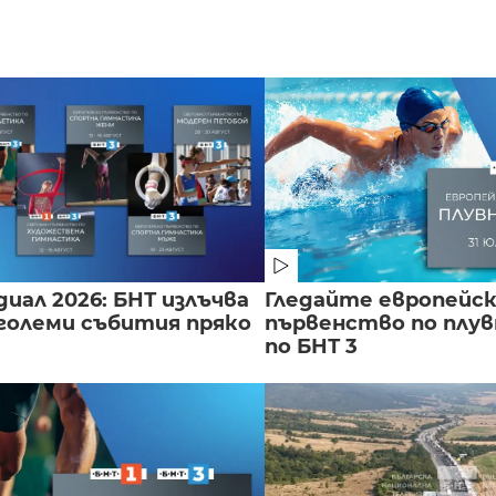
иал 2026: БНТ излъчва
Гледайте европейс
големи събития пряко
първенство по плу
по БНТ 3