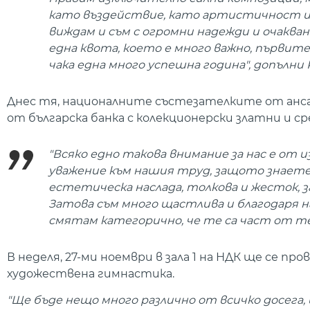
като въздействие, като артистичност и
виждам и съм с огромни надежди и очаква
една квота, което е много важно, първите 
чака една много успешна година", допълни 
Днес тя, националните състезателките от анс
от българска банка с колекционерски златни и с
"Всяко едно такова внимание за нас е от 
уважение към нашия труд, защото знаете,
естетическа наслада, толкова и жесток, 
Затова съм много щастлива и благодаря н
смятам категорично, че те са част от те
В неделя, 27-ми ноември в зала 1 на НДК ще се п
художествена гимнастика.
"Ще бъде нещо много различно от всичко досега