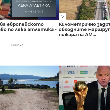
чва европейското
Километрично задр
во по лека атлетика -
обходните маршрут
пожара на АМ...
Реклама