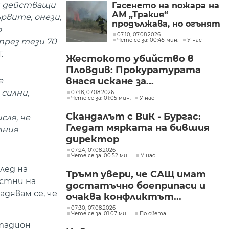
единствената у нас
ни действащи
Гасенето на пожара на
АМ „Тракия“
рвите, онези,
продължава, но огънят
о
е локализиран
07:10, 07.08.2026
през тези 70
Чете се за: 00:45 мин.
У нас
.
Жестокото убийство в
Пловдив: Прокуратурата
внася искане за...
е
 силни,
07:18, 07.08.2026
Чете се за: 01:05 мин.
У нас
Скандалът с ВиК - Бургас:
сля, че
Гледат мярката на бившия
лния
директор
07:24, 07.08.2026
Чете се за: 00:52 мин.
У нас
лед на
Тръмп увери, че САЩ имат
астни на
достатъчно боеприпаси и
адявам се, че
очаква конфликтът...
07:30, 07.08.2026
Чете се за: 01:07 мин.
По света
стадион