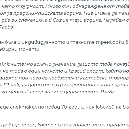
 като трудност. Много съм обнадеждена от това
ния за предолимпийската година. Ние имаме да пе
две ги спечелихме в София тази година. Надявам се
Раева.
амбъла и индивидуалното и техните треньорки б
ребърни монети.
изключително голямо значение, защото това показ
 че това е един колкото и красив спорт, който н
защото при него са необходими къртовски тренир
а Fibank, защото те са дългогодишни наши партн
зи медали", сподели след церемонията Раева.
роведе спектакъл по повод 70-годишния юбилей на б
, ще бъде нещо, което със сигурност не си предс