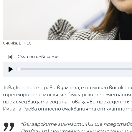
Снимка: БГНЕС
Слушай новината
Play
Това, което се прави в залата, е на много висок
треньорите и мисля, че българските съчетани
през следващата година. Това заяви президент
Илиана Раева относно очакванията от златните
"Българските гимнастички ще представят
Правим изключително силни композиции, м