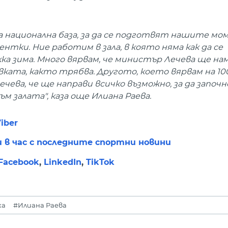
 национална база, за да се подготвят нашите мо
тки. Ние работим в зала, в която няма как да се
 зима. Много вярвам, че министър Лечева ще на
вката, както трябва. Другото, което вярвам на 10
ва, че ще направи всичко възможно, за да започне
 залата", каза още Илиана Раева.
iber
и в час с последните спортни новини
Facebook
,
LinkedIn
,
TikTok
ка
#Илиана Раева