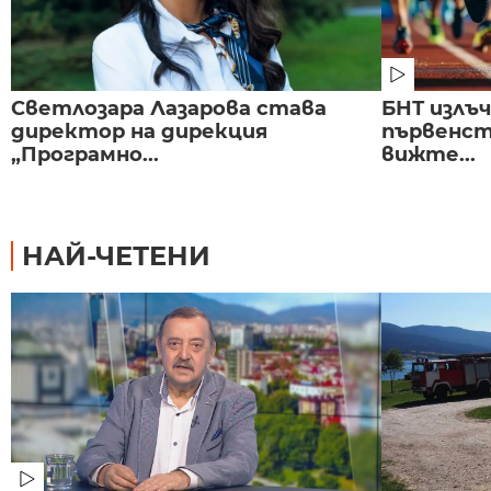
Светлозара Лазарова става
БНТ излъ
директор на дирекция
първенст
„Програмно...
вижте...
НАЙ-ЧЕТЕНИ