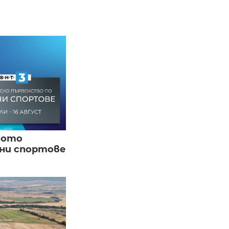
кото
вни спортове