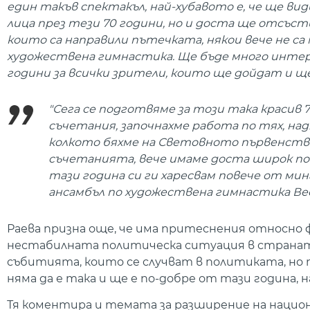
един такъв спектакъл, най-хубавото е, че ще в
лица през тези 70 години, но и доста ще отсъств
които са направили пътечката, някои вече не са м
художествена гимнастика. Ще бъде много интере
години за всички зрители, които ще дойдат и 
"Сега се подготвяме за този така красив
съчетания, започнахме работа по тях, над
колкото бяхме на Световното първенство
съчетанията, вече имаме доста широк погл
тази година си ги харесвам повече от ми
ансамбъл по художествена гимнастика Ве
Раева призна още, че има притеснения относно 
нестабилната политическа ситуация в страната
събитията, които се случват в политиката, но то 
няма да е така и ще е по-добре от тази година, 
Тя коментира и темата за разширение на нацио