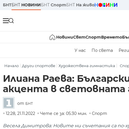
БНТ
БНТ
НОВИНИ
БНТ
Спорт
БНТ
На живо
Новини
Свят
Спорт
Времето
Бъ
У нас
По света
Реги
Начало
Други спортове
Художествена гимнастика
Спо
Илиана Раева: Българс
акцента в световната г
от
БНТ
12:28, 21.11.2022
Чете се за: 05:30 мин.
Спорт
Весела Димитрова: Новите ни съчетания са по