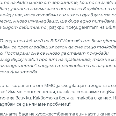
идите на живо много от героините, които са глав
ат, защото голяма част от тях са в чужбина, а пъ
ежду нас, но са оставали силния си дух в залите п
сно, много изненадващо, ще бъде едно пътуване 
ще видят събитието",
разкри президентът на БФХГ
 70-годишен юбилей на БФХГ. Направихме вече двет
явам се през следващия сезон да сме също толкова
. Постарали сме се много да станат по-хубави
ед върху новия прочит на правилника, така че ми
налогодишните", сподели треньорката на национа
села Димитрова.
финансирането от ММС за следващата година с ог
: "Имаме притеснения, някак си станахме подвл
е за всички. Каквото за всички, такова и за нас. Н
надявам се да нямаме проблеми".
налната база на художествената гимнастика на 