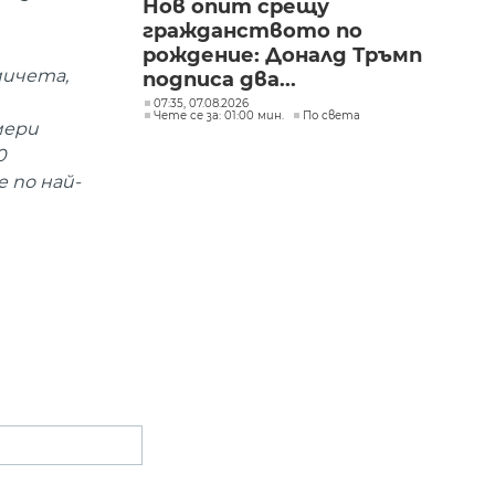
Нов опит срещу
гражданството по
рождение: Доналд Тръмп
мичета,
подписа два...
07:35, 07.08.2026
Чете се за: 01:00 мин.
По света
мери
0
 по най-