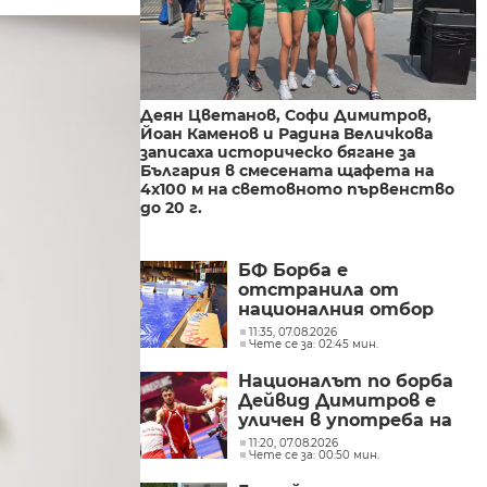
Деян Цветанов, Софи Димитров,
Йоан Каменов и Радина Величкова
записаха историческо бягане за
България в смесената щафета на
4х100 м на световното първенство
до 20 г.
БФ Борба е
отстранила от
националния отбор
състезател със спрени
11:35, 07.08.2026
Чете се за: 02:45 мин.
права
Националът по борба
Дейвид Димитров е
уличен в употреба на
допинг
11:20, 07.08.2026
Чете се за: 00:50 мин.