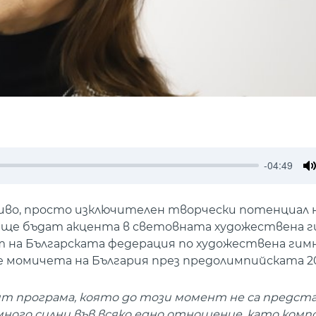
-04:49
M
о ниво, просто изключителен творчески потенциал 
я ще бъдат акцента в световната художествена 
ът на Българската федерация по художествена ги
 момичета на България през предолимпийската 20
 програма, която до този момент не са предста
ного силни във всяко едно отношение, като комп