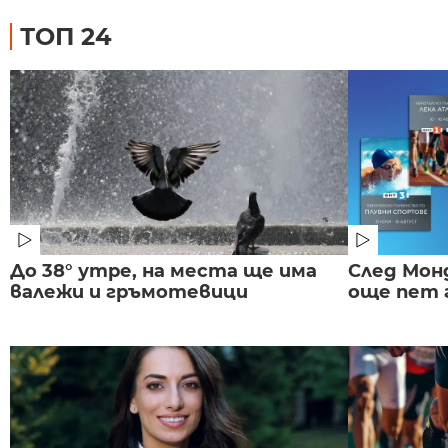
ТОП 24
До 38° утре, на места ще има
След Монд
валежи и гръмотевици
още пет 