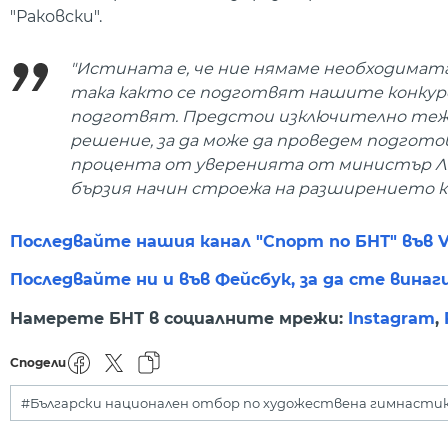
"Раковски".
"Истината е, че ние нямаме необходимата
така както се подготвят нашите конкурен
подготвят. Предстои изключително тежка
решение, за да може да проведем подгото
процента от уверенията от министър Лече
бързия начин строежа на разширението към
Последвайте нашия канал "Спорт по БНТ" във V
Последвайте ни и във Фейсбук, за да сте винаг
Намерете БНТ в социалните мрежи:
Instagram
,
Сподели
#Български национален отбор по художествена гимнасти