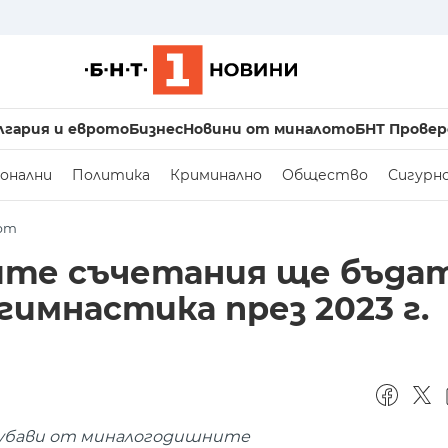
лгария и еврото
Бизнес
Новини от миналото
БНТ Провер
онални
Политика
Криминално
Общество
Сигурн
рт
ките съчетания ще бъда
имнастика през 2023 г.
-хубави от миналогодишните