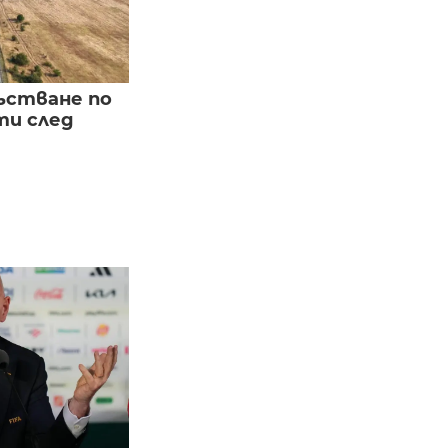
ъстване по
и след