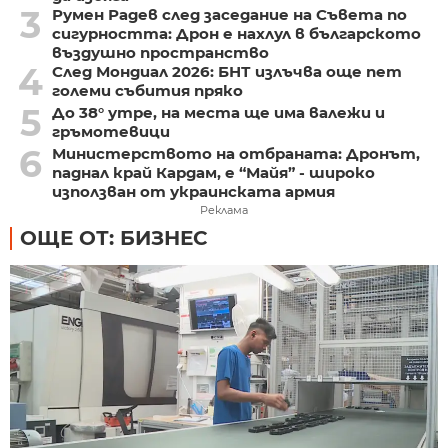
3
Румен Радев след заседание на Съвета по
сигурността: Дрон е нахлул в българското
въздушно пространство
4
След Мондиал 2026: БНТ излъчва още пет
големи събития пряко
5
До 38° утре, на места ще има валежи и
гръмотевици
6
Министерството на отбраната: Дронът,
паднал край Кардам, е “Майя” - широко
използван от украинската армия
Реклама
ОЩЕ ОТ: БИЗНЕС