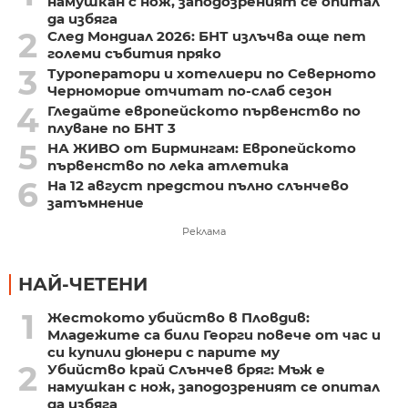
намушкан с нож, заподозреният се опитал
да избяга
2
След Мондиал 2026: БНТ излъчва още пет
големи събития пряко
3
Туроператори и хотелиери по Северното
Черноморие отчитат по-слаб сезон
4
Гледайте европейското първенство по
плуване по БНТ 3
5
НА ЖИВО от Бирмингам: Европейското
първенство по лека атлетика
6
На 12 август предстои пълно слънчево
затъмнение
Реклама
НАЙ-ЧЕТЕНИ
1
Жестокото убийство в Пловдив:
Младежите са били Георги повече от час и
си купили дюнери с парите му
2
Убийство край Слънчев бряг: Мъж е
намушкан с нож, заподозреният се опитал
да избяга