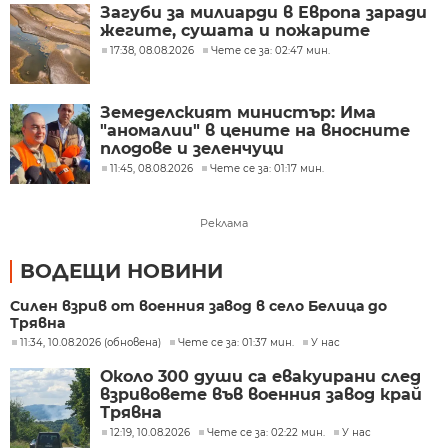
Загуби за милиарди в Европа заради
жегите, сушата и пожарите
17:38, 08.08.2026
Чете се за: 02:47 мин.
Земеделският министър: Има
"аномалии" в цените на вносните
плодове и зеленчуци
11:45, 08.08.2026
Чете се за: 01:17 мин.
Реклама
ВОДЕЩИ НОВИНИ
Силен взрив от военния завод в село Белица до
Трявна
11:34, 10.08.2026 (обновена)
Чете се за: 01:37 мин.
У нас
Около 300 души са евакуирани след
взривовете във военния завод край
Трявна
12:19, 10.08.2026
Чете се за: 02:22 мин.
У нас