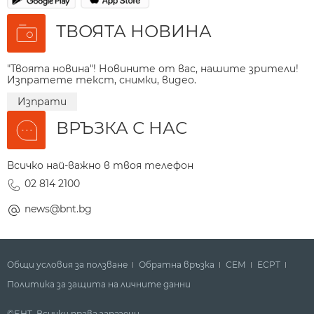
ТВОЯТА НОВИНА
"Твоята новина"! Новините от вас, нашите зрители!
Изпратете текст, снимки, видео.
Изпрати
ВРЪЗКА С НАС
Всичко най-важно в твоя телефон
02 814 2100
news@bnt.bg
Общи условия за ползване
Обратна връзка
СЕМ
ECPT
Политика за защита на личните данни
©БНТ. Всички права запазени