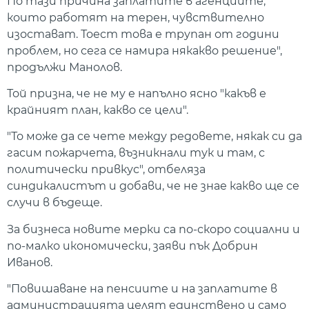
По тази причина заплатите в агенциите,
които работят на терен, чувствително
изостават. Тоест това е трупан от години
проблем, но сега се намира някакво решение",
продължи Манолов.
Той призна, че не му е напълно ясно "какъв е
крайният план, какво се цели".
"То може да се чете между редовете, някак си да
гасим пожарчета, възникнали тук и там, с
политически привкус", отбеляза
синдикалистът и добави, че не знае какво ще се
случи в бъдеще.
За бизнеса новите мерки са по-скоро социални и
по-малко икономически, заяви пък Добрин
Иванов.
"Повишаване на пенсиите и на заплатите в
администрацията целят единствено и само