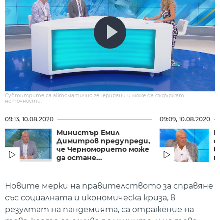
Субтитрите са автоматично генерирани и може да съдържат
неточности.
09:13, 10.08.2020
09:09, 10.08.2020
Министър Емил
П
Димитров предупреди,
с
че Черноморието може
в
да остане...
на
Новите мерки на правителството за справяне
със социалната и икономическа криза, в
резултат на пандемията, са отражение на