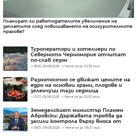
Планират ли работодателите увеличение на
заплатите след повишаването на осигурителните
прагове?
Туроператори и хотелиери по
Северното Черноморие отчитат
по-слаб сезон
18:56, 09.08.2026
Чете се за: 02:52 мин.
Разнопосочно се движат цените на
едро на основни храни, плодове и
зеленчуци тази седмица
13:27, 09.08.2026
Чете се за: 02:52 мин.
Земеделският министър Пламен
Абровски: Държавата трябва да
засили контрола върху вноса от
трети страни
08:51, 09.08.2026
Чете се за: 09:27 мин.