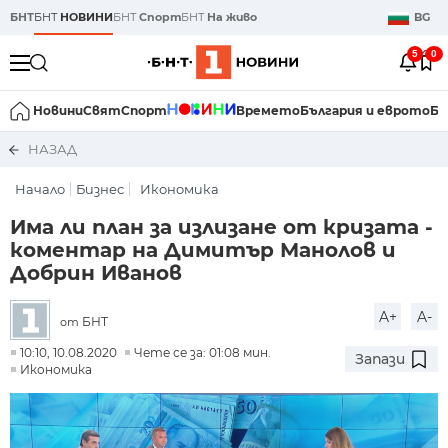
БНТ
БНТ
НОВИНИ
БНТ
Спорт
БНТ
На живо
BG
5
0
Новини
Свят
Спорт
Времето
България и еврото
Би
НАЗАД
Начало
Бизнес
Икономика
Има ли план за излизане от кризата -
коментар на Димитър Манолов и
Добрин Иванов
A+
A-
БНТ
от
10:10, 10.08.2020
Чете се за: 01:08 мин.
Запази
Икономика