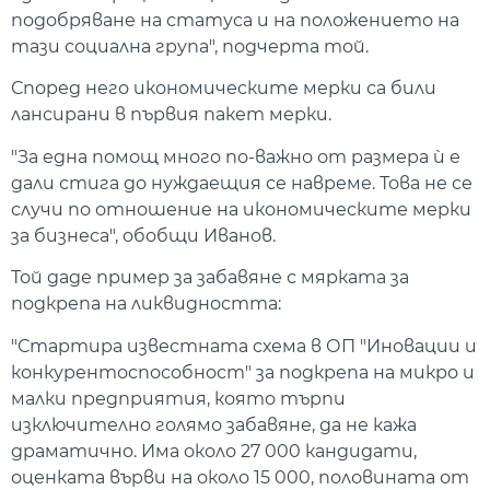
подобряване на статуса и на положението на
тази социална група", подчерта той.
Според него икономическите мерки са били
лансирани в първия пакет мерки.
"За една помощ много по-важно от размера ѝ е
дали стига до нуждаещия се навреме. Това не се
случи по отношение на икономическите мерки
за бизнеса", обобщи Иванов.
Той даде пример за забавяне с мярката за
подкрепа на ликвидността:
"Стартира известната схема в ОП "Иновации и
конкурентоспособност" за подкрепа на микро и
малки предприятия, която търпи
изключително голямо забавяне, да не кажа
драматично. Има около 27 000 кандидати,
оценката върви на около 15 000, половината от