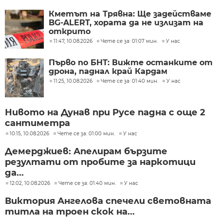
Кметът на Трявна: Ще задействаме
BG-ALERT, хората да не излизат на
открито
11:47, 10.08.2026
Чете се за: 01:07 мин.
У нас
Първо по БНТ: Вижте останките от
дрона, паднал край Кардам
11:25, 10.08.2026
Чете се за: 01:40 мин.
У нас
Нивото на Дунав при Русе падна с още 2
сантиметра
10:15, 10.08.2026
Чете се за: 01:00 мин.
У нас
Демерджиев: Апелирам бързите
резултати от пробите за наркотици
да...
12:02, 10.08.2026
Чете се за: 01:40 мин.
У нас
Виктория Ангелова спечели световната
титла на троен скок на...