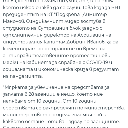
това, което се случва по улиците, и на това,
което някой очаква да се случи. Това каза за БНТ
президентът на КТ "Подкрепа" Димитър
Манолов. Синдикалният лидер гостува в
студиото на Сутрешния блок заедно с
изпълнителния директор на Асоциация на
индустриалния капитал Добрин Иванов, за да
коментират анонсираните по време на
антиправителствените протести нови
мерки на кабинета за справяне с COVID-19 и
социалната и икономическа криза в резултат
на пандемията.
"Мярката за увеличение на средствата за
заплата в 28 агенции е нещо, което ние
напяваме от 10 години. От 10 години
средствата се разпределят по министерства,
министерството отделя големия пай и
каквото остане - отива надолу по агенциите.