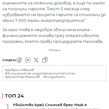
оценените са сключили договор, а още по-малко
са получили парите. Тоест 5 месеца след
избухването на кризата парите са стигнали до
около 7 000 малки микропредприятия."
За него това е недобре обмислена мярка -
финансирането минава през оперативните
програми, което прави процедурата тромава.
Реклама
Сподели
#Добрин Иванов
#Асоциация на индустриалния капитал
#Димитър Манолов
#синдикати
ТОП 24
1
Убийство край Слънчев бряг: Мъж е