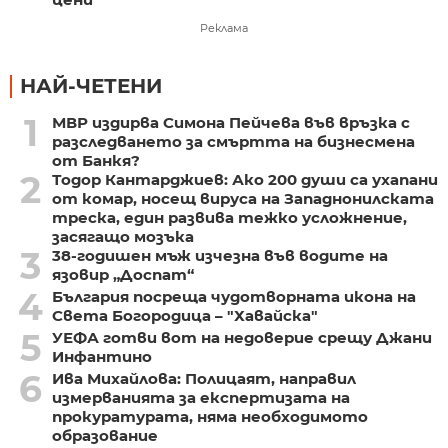
Реклама
НАЙ-ЧЕТЕНИ
1
МВР издирва Симона Пейчева във връзка с
разследването за смъртта на бизнесмена
от Банкя?
2
Тодор Кантарджиев: Ако 200 души са ухапани
от комар, носещ вируса на Западнонилската
треска, един развива тежко усложнение,
засягащо мозъка
3
38-годишен мъж изчезна във водите на
язовир „Доспат“
4
България посреща чудотворната икона на
Света Богородица – "Хавайска"
5
УЕФА готви вот на недоверие срещу Джани
Инфантино
6
Ива Михайлова: Полицаят, направил
измерванията за експертизата на
прокуратурата, няма необходимото
образование