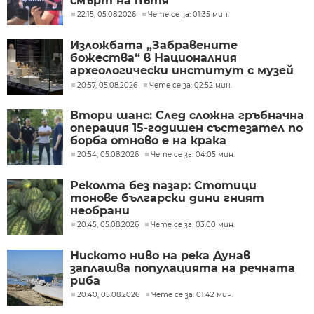
смърт на пътя
22:15, 05.08.2026
Чете се за: 01:35 мин.
Изложбата „Забравените
божества“ в Националния
археологически институт с музей
при БАН
20:57, 05.08.2026
Чете се за: 02:52 мин.
Втори шанс: След сложна гръбначна
операция 15-годишен състезател по
борба отново е на крака
20:54, 05.08.2026
Чете се за: 04:05 мин.
Реколта без пазар: Стотици
тонове български дини гният
необрани
20:45, 05.08.2026
Чете се за: 03:00 мин.
Ниското ниво на река Дунав
заплашва популацията на речната
риба
20:40, 05.08.2026
Чете се за: 01:42 мин.