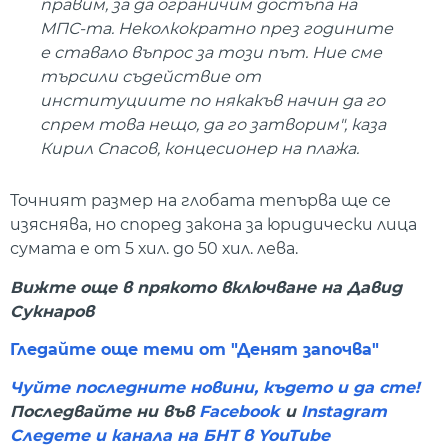
правим, за да ограничим достъпа на
МПС-та. Неколкократно през годините
е ставало въпрос за този път. Ние сме
търсили съдействие от
институциите по някакъв начин да го
спрем това нещо, да го затворим", каза
Кирил Спасов, концесионер на плажа.
Точният размер на глобата тепърва ще се
изяснява, но според закона за юридически лица
сумата е от 5 хил. до 50 хил. лева.
Вижте още в прякото включване на Давид
Сукнаров
Гледайте още теми от "Денят започва"
Чуйте последните новини, където и да сте!
Последвайте ни във
Facebook
и
Instagram
Следете и канала на БНТ в YouTube