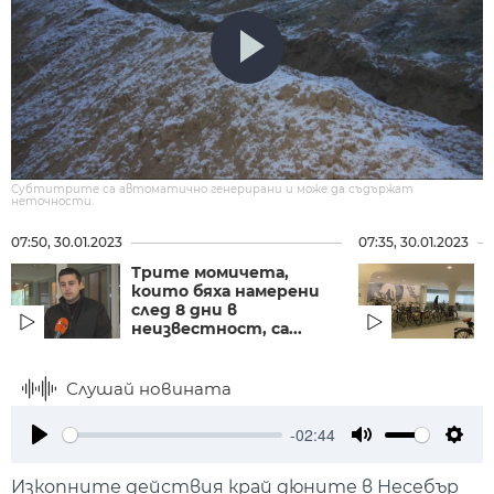
Субтитрите са автоматично генерирани и може да съдържат
неточности.
07:50, 30.01.2023
07:35, 30.01.2023
Трите момичета,
които бяха намерени
след 8 дни в
неизвестност, са...
Слушай новината
-02:44
Play
Mute
Setti
Изкопните действия край дюните в Несебър