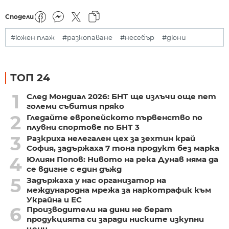
Сподели
#южен плаж
#разкопаване
#несебър
#дюни
ТОП 24
1
След Мондиал 2026: БНТ ще излъчи още пет
големи събития пряко
2
Гледайте европейското първенство по
плувни спортове по БНТ 3
3
Разкриха нелегален цех за зехтин край
София, задържаха 7 тона продукт без марка
4
Юлиян Попов: Нивото на река Дунав няма да
се вдигне с един дъжд
5
Задържаха у нас организатор на
международна мрежа за наркотрафик към
Украйна и ЕС
6
Производители на дини не берат
продукцията си заради ниските изкупни
цени