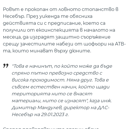
Ровът е прокопан от ловното стопанство в
Несебър. През уикенда те обясниха
действията си с предписание, което са
получили от екоинспекцията в началото на
месеца, да изградят защитно съоръжение
срещу зачестилите набези от шофьори на АТВ-
та, които минават върху дюните.
"Това е начинът, по който може да бъде
спряно пътно превозно средство с
висока проходимост. Няма друг. Това е
съвсем естествен начин, който щади
територията нито се внасят
материали, нито се изнасят", каза инж.
Димитър Мандулев, директор на ДЛС-
Несебър на 29.01.2023 г.