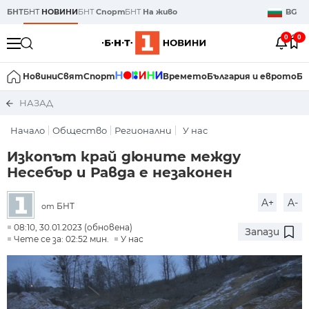
БНТ
БНТ
НОВИНИ
БНТ
Спорт
БНТ
На живо
BG
0
0
Новини
Свят
Спорт
Времето
България и еврото
Би
НАЗАД
Начало
Общество
Регионални
У нас
Изкопът край дюните между
Несебър и Равда е незаконен
A+
A-
БНТ
от
08:10, 30.01.2023 (обновена)
Запази
Чете се за: 02:52 мин.
У нас