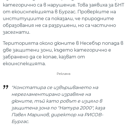
категорично са в нарушение. Това заявиха за БНТ
от екоиснпекцията в Бургас. Проверките на
институциите са показали, че природните
образования не са разрушени, но са частично
засегнати.
Територията около дюните в Несебър попада в
две защитени зони, където категорично е
забранено да се копае, казват от
екоинспекцията.
Реклама
"Констатира се извършването на
нерегламентирано изравяне на
дюните, тъй като ровът е изцяло в
защитена зона по "Натура 2000", каза
Павел Маринов, директор на РИСОВ-
Бургас.