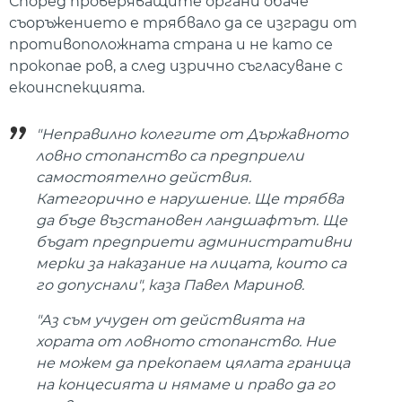
Според проверяващите органи обаче
съоръжението е трябвало да се изгради от
противоположната страна и не като се
прокопае ров, а след изрично съгласуване с
екоинспекцията.
"Неправилно колегите от Държавното
ловно стопанство са предприели
самостоятелно действия.
Категорично е нарушение. Ще трябва
да бъде възстановен ландшафтът. Ще
бъдат предприети административни
мерки за наказание на лицата, които са
го допуснали", каза Павел Маринов.
"Аз съм учуден от действията на
хората от ловното стопанство. Ние
не можем да прекопаем цялата граница
на концесията и нямаме и право да го