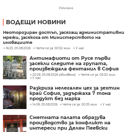
Реклама
ВОДЕЩИ НОВИНИ
Неоторозиран достъп, засягащ административни
мрежи, засякоха от Министерството на
иновациите
16:25, 05.08.2026
Чете се за: 00:52 мин.
У нас
Антимафиоти от Русе първи
засекли следите на групата,
произвеждала фентанил в София
20:29, 05.08.2026 (обновена)
Чете се за: 05:02 мин.
У нас
Разкриха нелегален цех за зехтин
край София, задържаха 7 тона
продукт без марка
14:59, 05.08.2026
Чете се за: 00:35 мин.
У нас
Сметната палата образува
производство за конфликт на
интереси при Делян Пеевски