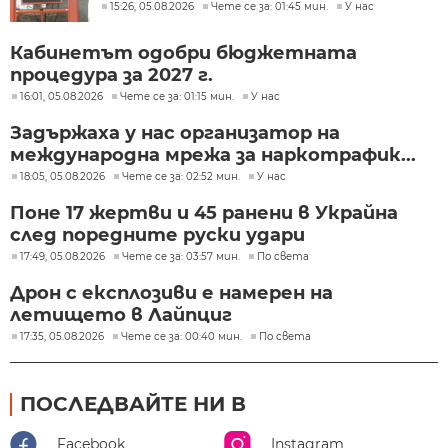
15:26, 05.08.2026
Чете се за: 01:45 мин.
У нас
Кабинетът одобри бюджетната
процедура за 2027 г.
16:01, 05.08.2026
Чете се за: 01:15 мин.
У нас
Задържаха у нас организатор на
международна мрежа за наркотрафик...
18:05, 05.08.2026
Чете се за: 02:52 мин.
У нас
Поне 17 жертви и 45 ранени в Украйна
след поредните руски удари
17:49, 05.08.2026
Чете се за: 03:57 мин.
По света
Дрон с експлозиви е намерен на
летището в Лайпциг
17:35, 05.08.2026
Чете се за: 00:40 мин.
По света
ПОСЛЕДВАЙТЕ НИ В
Facebook
Instagram