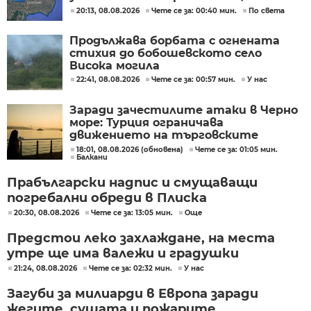
разследване
20:13, 08.08.2026
Чете се за: 00:40 мин.
По света
Продължава борбата с огнената
стихия до бобошевското село
Висока могила
22:41, 08.08.2026
Чете се за: 00:57 мин.
У нас
Заради зачестилите атаки в Черно
море: Турция ограничава
движението на търговските
кораби
18:01, 08.08.2026 (обновена)
Чете се за: 01:05 мин.
Балкани
Прабългарски надпис и смущаващи
погребални обреди в Плиска
20:30, 08.08.2026
Чете се за: 13:05 мин.
Още
Предстои леко захлаждане, на места
утре ще има валежи и градушки
21:24, 08.08.2026
Чете се за: 02:32 мин.
У нас
Загуби за милиарди в Европа заради
жегите, сушата и пожарите