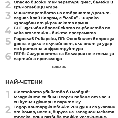
2
Опасно високи температури днес, валежи и
гръмотевици утре
3
Министерството на отбраната: Дронът,
паднал край Кардам, е “Майя” - широко
използван от украинската армия
4
БНТ излъчва европейското първенство по
лека атлетика - вижте програмата
5
Радослав Рибарски, ПП: Основният въпрос за
дрона е дали е случайност, или опит за удар
по критична инфраструктура
6
ГЕРБ: Сигурността на България не е тема за
партийна пропаганда
Реклама
НАЙ-ЧЕТЕНИ
1
Жестокото убийство в Пловдив:
Младежите са били Георги повече от час и
си купили дюнери с парите му
2
Тодор Кантарджиев: Ако 200 души са ухапани
от комар, носещ вируса на Западнонилската
треска, един развива тежко усложнение,