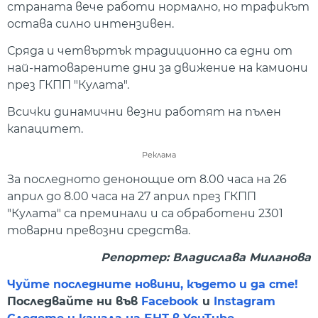
страната вече работи нормално, но трафикът
остава силно интензивен.
Сряда и четвъртък традиционно са едни от
най-натоварените дни за движение на камиони
през ГКПП "Кулата".
Всички динамични везни работят на пълен
капацитет.
Реклама
За последното денонощие от 8.00 часа на 26
април до 8.00 часа на 27 април през ГКПП
"Кулата" са преминали и са обработени 2301
товарни превозни средства.
Репортер: Владислава Миланова
Чуйте последните новини, където и да сте!
Последвайте ни във
Facebook
и
Instagram