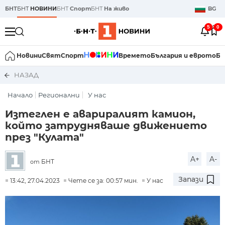
БНТ
БНТ
НОВИНИ
БНТ
Спорт
БНТ
На живо
BG
5
0
Новини
Свят
Спорт
Времето
България и еврото
Би
НАЗАД
Начало
Регионални
У нас
Изтеглен е авариралият камион,
който затрудняваше движението
през "Кулата"
A+
A-
БНТ
от
Запази
13:42, 27.04.2023
Чете се за: 00:57 мин.
У нас