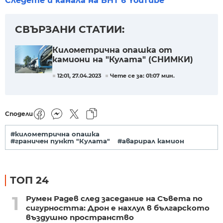
Следете и канала на БНТ в YouTube
СВЪРЗАНИ СТАТИИ:
Километрична опашка от
камиони на "Кулата" (СНИМКИ)
12:01, 27.04.2023
Чете се за: 01:07 мин.
Сподели
#километрична опашка
#граничен пункт "Кулата"
#аварирал камион
ТОП 24
1
Румен Радев след заседание на Съвета по
сигурността: Дрон е нахлул в българското
въздушно пространство