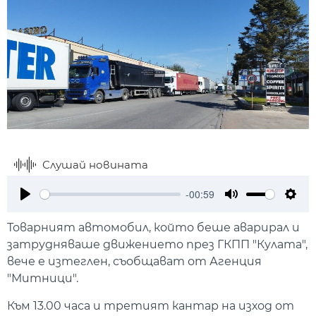
Слушай новината
-00:59
Play
Mute
Setti
Товарният автомобил, който беше аварирал и
затрудняваше движението през ГКПП "Кулата",
вече е изтеглен, съобщават от Агенция
"Митници".
Към 13.00 часа и третият кантар на изход от