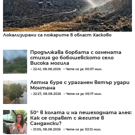
Локализирани са пожарите в област Хасково
Продължава борбата с огнената
стихия до бобошевското село
Висока могила
22:41, 08.08.2026
Чете се за: 00:57 мин.
Лятна буря с ураганен вятър удари
Монтана
22:27, 08.08.2026
Чете се за: 00:17 мин.
50° в колата и на пешеходната алея:
Как се справят с жегите в
Сандански?
21:05, 08.08.2026
Чете се за: 02:12 мин.