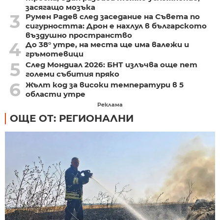
засягащо мозъка
3
Румен Радев след заседание на Съвета по
сигурността: Дрон е нахлул в българското
въздушно пространство
4
До 38° утре, на места ще има валежи и
гръмотевици
5
След Мондиал 2026: БНТ излъчва още пет
големи събития пряко
6
Жълт код за високи температури в 5
области утре
Реклама
ОЩЕ ОТ: РЕГИОНАЛНИ