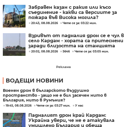
Забравен казан с ракия или късо
съединение - какви са версиите за
пожара във Висока могила?
20:43, 08.08.2026
Чете се за: 03:22 мин.
Взривът от падналия дрон се е чул в
село Кардам - хората са притеснени
заради близостта на станцията
20:02, 08.08.2026
5646
Чете се за: 03:05 мин.
Реклама
ВОДЕЩИ НОВИНИ
Военен дрон в българското въздушно
пространство - защо не е бил засечен нито в
България, нито в Румъния?
19:45, 08.08.2026
Чете се за: 03:27 мин.
У нас
Падналият дрон край Кардам:
Украйна увери, че не е атакувала
умишлено България и обеща