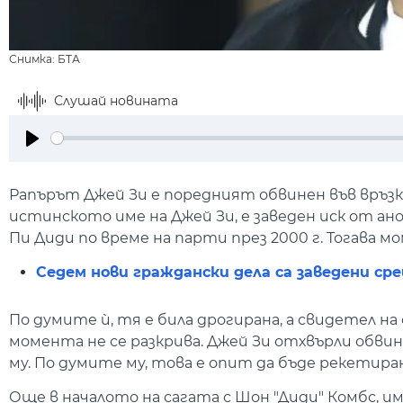
Снимка: БТА
Слушай новината
Play
Рапърът Джей Зи е поредният обвинен във връзка
истинското име на Джей Зи, е заведен иск от ан
Пи Диди по време на парти през 2000 г. Тогава мо
Седем нови граждански дела са заведени ср
По думите ѝ, тя е била дрогирана, а свидетел н
момента не се разкрива. Джей Зи отхвърли обви
му. По думите му, това е опит да бъде рекетиран
Още в началото на сагата с Шон "Диди" Комбс, и