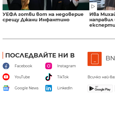
УЕФА готви вот на недоверие
Ива Миха
срещу Джани Инфантино
направил
експертиз
ПОСЛЕДВАЙТЕ НИ В
BN
Facebook
Instagram
Всичко най-в
YouTube
TikTok
Google News
LinkedIn