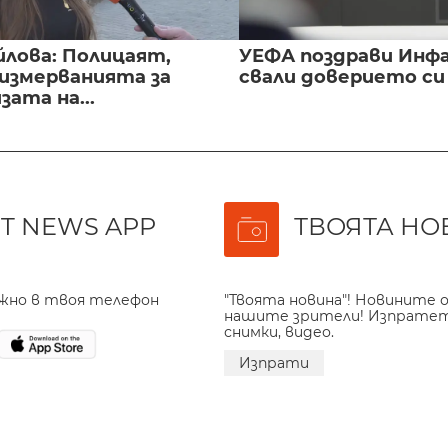
йлова: Полицаят,
УЕФА поздрави Инфа
 измерванията за
свали доверието с
ата на...
T NEWS APP
ТВОЯТА НО
ажно в твоя телефон
"Твоята новина"! Новините о
нашите зрители! Изпрате
снимки, видео.
Изпрати