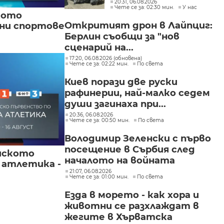
столичните райони
20:31, 06.08.2026
Чете се за: 02:30 мин.
У нас
"Слатина", "Подуяне" и
кото
"Изгрев"
Откритият дрон в Лайпциг:
вни спортове
Берлин съобщи за "нов
сценарий на...
17:20, 06.08.2026 (обновена)
Чете се за: 02:22 мин.
По света
Киев порази две руски
рафинерии, най-малко седем
души загинаха при...
20:36, 06.08.2026
Чете се за: 00:50 мин.
По света
Володимир Зеленски с първо
посещение в Сърбия след
йското
началото на войната
 атлетика -
21:07, 06.08.2026
Чете се за: 01:00 мин.
По света
Езда в морето - как хора и
животни се разхлаждат в
жегите в Хърватска