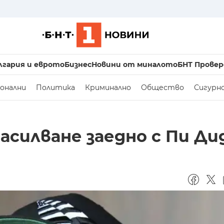
лгария и еврото
Бизнес
Новини от миналото
БНТ Провер
онални
Политика
Криминално
Общество
Сигурн
насилване заедно с Пи Ди