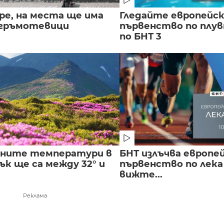
ре, на места ще има
Гледайте европейс
 гръмотевици
първенство по плу
по БНТ 3
лните температури в
БНТ излъчва европе
к ще са между 32° и
първенство по лека
вижте...
Реклама