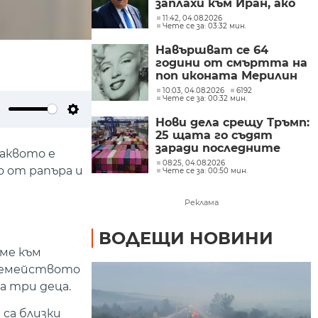
заплахи към Иран, ако
Техеран не сключи
11:42, 04.08.2026
Чете се за: 03:32 мин.
споразумение
Навършват се 64
години от смъртта на
поп иконата Мерилин
Монро
10:03, 04.08.2026
6192
Чете се за: 00:32 мин.
Нови дела срещу Тръмп:
ute
Settings
25 щата го съдят
заради последните
каквото е
мита върху вноса
08:25, 04.08.2026
о от рапъра и
Чете се за: 00:50 мин.
Реклама
ВОДЕЩИ НОВИНИ
име към
 семейството
а три деца.
 са близки