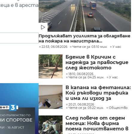
еца е в ареста
Продължават усилията за овладяване
на пожара на магистрала...
22:53, 06.08.2026
Чете се за: 03:10 мин.
У нас
Бдение в Кричим с
надежда за правосъдие
след жестокото
убийство на млад мъж
18:10, 06.08.2026
Чете се за: 04:25 мин.
У нас
в Пловдив от
тийнейджъри
В капана на фентанила:
Кой ръководи трафика
и има ли изход за
пристрастените?
20:21, 06.08.2026
Чете се за: 05:22 мин.
Общество
След повече от седем
месеца: Нова фирма
поема почистването в