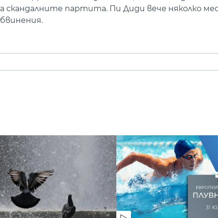
на скандалните партита. Пи Диди вече няколко мес
обвинения.