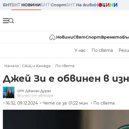
БНТ
БНТ
НОВИНИ
БНТ
Спорт
БНТ
На живо
Новини
Свят
Спорт
Времето
Бъ
У нас
По света
Реги
Начало
САЩ и Канада
По света
Джей Зи е обвинен в из
от
Джанан Дурал
Всичко от автора
16:32, 09.12.2024
Чете се за: 01:22 мин.
По света