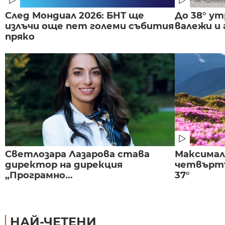
След Мондиал 2026: БНТ ще
До 38° ут
излъчи още пет големи събития
валежи и
пряко
Светлозара Лазарова става
Максима
директор на дирекция
четвъртъ
„Програмно...
37°
НАЙ-ЧЕТЕНИ