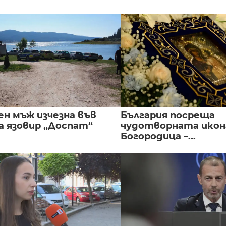
ен мъж изчезна във
България посреща
а язовир „Доспат“
чудотворната икон
Богородица –...