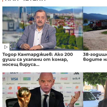
Тодор Кантарджиев: Ако 200
38-годиш
души са ухапани от комар,
водите н
носещ вируса...