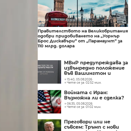
Правителството на Великобритания
одобри придобиването на „Уорнър
Брос Дискавъри“ от „Парамаунт“ за
110 млрд. долара
МВнР предупреждава за
извънредно положение
във Вашингтон и
Орегон заради
15:40, 05.08.2026
Чете се за: 02:52 мин.
пожарите
Войната с Иран:
Възможна ли е сделка?
06:35, 05.08.2026
Чете се за: 01:02 мин.
Преговори или не
съвсем: Тръмп с нови