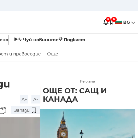
0
0
BG
ено
Чуй новините
Подкаст
ост и правосъдие
Още
ди
Реклама
ОЩЕ ОТ: САЩ И
КАНАДА
A+
A-
Запази