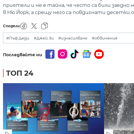
приятели и не е тайна, че често са били заедно 
в Ню Йорк, а срещу него са повдигнати десетки 
Сподели
#Пъф Деди
#Джей Зи
#изнасилване
#обвинение
Последвайте ни
ТОП 24