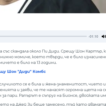
-01:10
M
 със скандала около Пи Диди. Срещу Шон Картър, 
онимно момиче, което твърди, че е било изнасилен
мичето е било на 13 години.
ещу Шон "Диди" Комбс
а случилото се е била и жена-знаменитост, чието 
ненията и заяви, че те нанасят огромна щета на
 за пари. Рапърът е съпруг на Бионсе, двойката им
мето на Джей Зи беше замесено, тъй като двамата