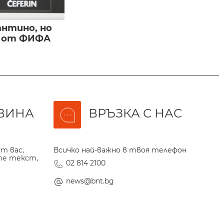
нтино, но
и от ФИФА
ВИНА
ВРЪЗКА С НАС
т вас,
Всичко най-важно в твоя телефон
те текст,
02 814 2100
news@bnt.bg