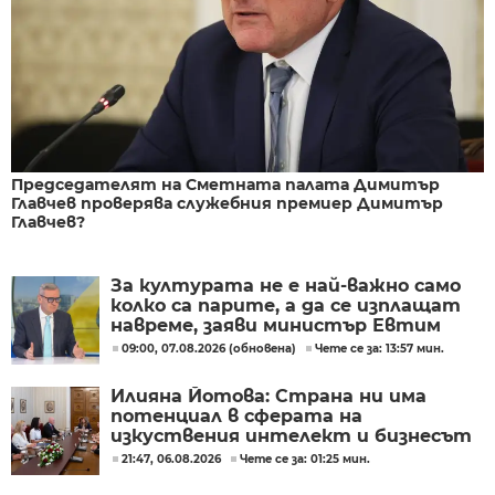
Председателят на Сметната палата Димитър
Главчев проверява служебния премиер Димитър
Главчев?
За културата не е най-важно само
колко са парите, а да се изплащат
навреме, заяви министър Евтим
Милошев
09:00, 07.08.2026 (обновена)
Чете се за: 13:57 мин.
Илияна Йотова: Страна ни има
потенциал в сферата на
изкуствения интелект и бизнесът
забелязва тези перспективи
21:47, 06.08.2026
Чете се за: 01:25 мин.