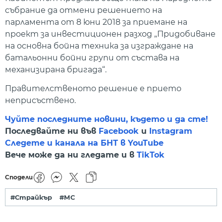
събрание да отмени решението на
парламента от 8 юни 2018 за приемане на
проект за инвестиционен разход „Придобиване
на основна бойна техника за изграждане на
батальонни бойни групи от състава на
механизиранa бригада“.
Правителственото решение е прието
неприсъствено.
Чуйте последните новини, където и да сте!
Последвайте ни във
Facebook
и
Instagram
Следете и канала на БНТ в YouTube
Вече може да ни гледате и в
TikTok
Сподели
#Страйкър
#МС