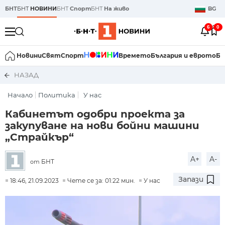
БНТ
БНТ
НОВИНИ
БНТ
Спорт
БНТ
На живо
BG
6
0
Новини
Свят
Спорт
Времето
България и еврото
Би
НАЗАД
Начало
Политика
У нас
Кабинетът одобри проекта за
закупуване на нови бойни машини
„Страйкър“
A+
A-
БНТ
от
Запази
18:46, 21.09.2023
Чете се за: 01:22 мин.
У нас