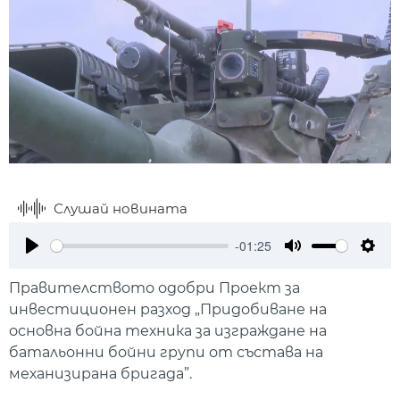
Слушай новината
-01:25
Play
Mute
Setti
Правителството одобри Проект за
инвестиционен разход „Придобиване на
основна бойна техника за изграждане на
батальонни бойни групи от състава на
механизирана бригада”.