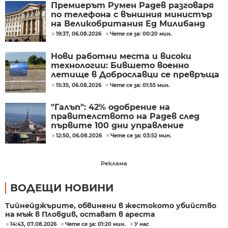
Премиерът Румен Радев разговаря
по телефона с външния министър
на Великобритания Ед Милибанд
19:37, 06.08.2026
Чете се за: 00:20 мин.
Нови работни места и високи
технологии: Бившето военно
летище в Доброславци се превръща
в голям космически център
15:35, 06.08.2026
Чете се за: 01:55 мин.
"Галъп": 42% одобрение на
правителството на Радев след
първите 100 дни управление
12:50, 06.08.2026
Чете се за: 03:52 мин.
Реклама
ВОДЕЩИ НОВИНИ
Тийнейджърите, обвинени в жестокото убийство
на мъж в Пловдив, остават в ареста
14:43, 07.08.2026
Чете се за: 01:20 мин.
У нас