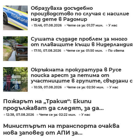
Образуваха досъдебно
производстово по случая с насилие
над дете в Радомир
15:46, 07.08.2026
Чете се за: 01:37 мин.
У нас
Сушата създаде проблем за много
от плаващите къщи в Нидерландия
17:10, 07.08.2026
Чете се за: 01:50 мин.
По света
Окръжната прокуратура в Русе
поиска арест за петима от
участниците в групите, свързани с
разбитата лаборатория за
10:59, 07.08.2026
Чете се за: 02:50 мин.
У нас
фентанил
Пожарът на „Тракия“: Екипи
продължават да следят, за да...
12:38, 07.08.2026
Чете се за: 02:22 мин.
У нас
Министърът на транспорта очаква
нова заповед от АПИ за...