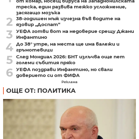
от комар, носещ вируса на Западнонилската
треска, един развива тежко усложнение,
засягащо мозъка
2
38-годишен мъж изчезна във водите на
язовир „Доспат“
3
УЕФА готви вот на недоверие срещу Джани
Инфантино
4
До 38° утре, на места ще има валежи и
гръмотевици
5
След Мондиал 2026: БНТ излъчва още пет
големи събития пряко
6
УЕФА поздрави Инфантино, но свали
доверието си от ФИФА
Реклама
ОЩЕ ОТ: ПОЛИТИКА