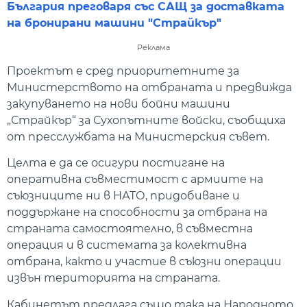
България преговаря със САЩ за доставката
на бронирани машини "Страйкър"
Реклама
Проектът е сред приоритетните за
Министерството на отбраната и предвижда
закупуването на нови бойни машини
„Страйкър“ за Сухопътните войски, съобщиха
от пресслужбата на Министерския съвет.
Целта е да се осигури постигане на
оперативна съвместимост с армиите на
съюзниците ни в НАТО, придобиване и
поддържане на способности за отбрана на
страната самостоятелно, в съвместна
операция и в системата за колективна
отбрана, както и участие в съюзни операции
извън територията на страната.
Кабинетът предлага също така на Народното