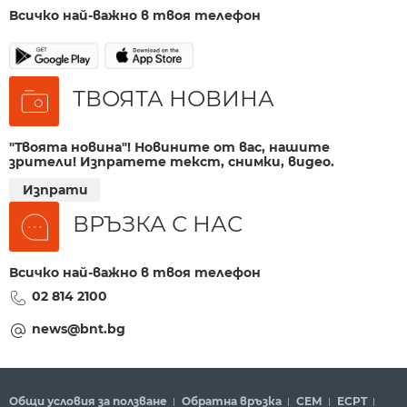
Всичко най-важно в твоя телефон
ТВОЯТА НОВИНА
"Твоята новина"! Новините от вас, нашите
зрители! Изпратете текст, снимки, видео.
Изпрати
ВРЪЗКА С НАС
Всичко най-важно в твоя телефон
02 814 2100
news@bnt.bg
Общи условия за ползване
Обратна връзка
СЕМ
ECPT