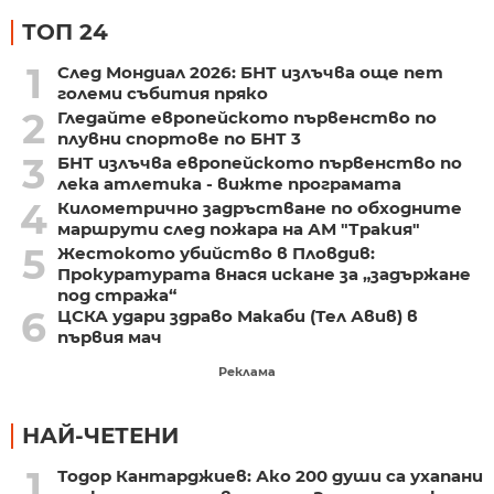
ТОП 24
1
След Мондиал 2026: БНТ излъчва още пет
големи събития пряко
2
Гледайте европейското първенство по
плувни спортове по БНТ 3
3
БНТ излъчва европейското първенство по
лека атлетика - вижте програмата
4
Километрично задръстване по обходните
маршрути след пожара на АМ "Тракия"
5
Жестокото убийство в Пловдив:
Прокуратурата внася искане за „задържане
под стража“
6
ЦСКА удари здраво Макаби (Тел Авив) в
първия мач
Реклама
НАЙ-ЧЕТЕНИ
1
Тодор Кантарджиев: Ако 200 души са ухапани