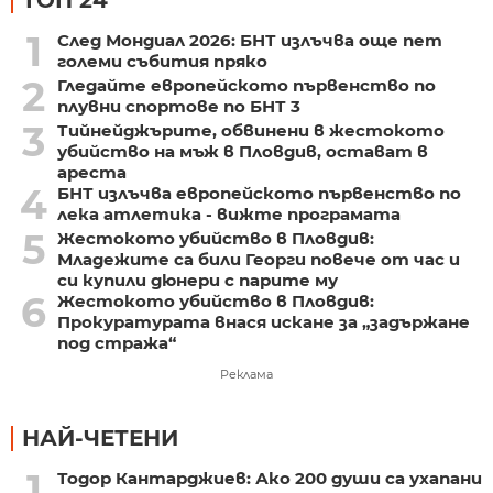
ТОП 24
1
След Мондиал 2026: БНТ излъчва още пет
големи събития пряко
2
Гледайте европейското първенство по
плувни спортове по БНТ 3
3
Тийнейджърите, обвинени в жестокото
убийство на мъж в Пловдив, остават в
ареста
4
БНТ излъчва европейското първенство по
лека атлетика - вижте програмата
5
Жестокото убийство в Пловдив:
Младежите са били Георги повече от час и
си купили дюнери с парите му
6
Жестокото убийство в Пловдив:
Прокуратурата внася искане за „задържане
под стража“
Реклама
НАЙ-ЧЕТЕНИ
1
Тодор Кантарджиев: Ако 200 души са ухапани