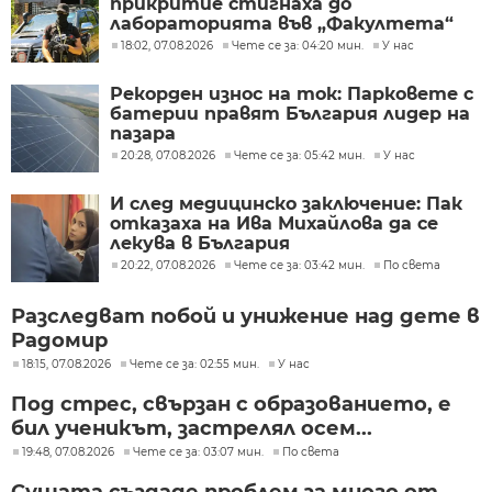
прикритие стигнаха до
лабораторията във „Факултета“
18:02, 07.08.2026
Чете се за: 04:20 мин.
У нас
Рекорден износ на ток: Парковете с
батерии правят България лидер на
пазара
20:28, 07.08.2026
Чете се за: 05:42 мин.
У нас
И след медицинско заключение: Пак
отказаха на Ива Михайлова да се
лекува в България
20:22, 07.08.2026
Чете се за: 03:42 мин.
По света
Разследват побой и унижение над дете в
Радомир
18:15, 07.08.2026
Чете се за: 02:55 мин.
У нас
Под стрес, свързан с образованието, е
бил ученикът, застрелял осем...
19:48, 07.08.2026
Чете се за: 03:07 мин.
По света