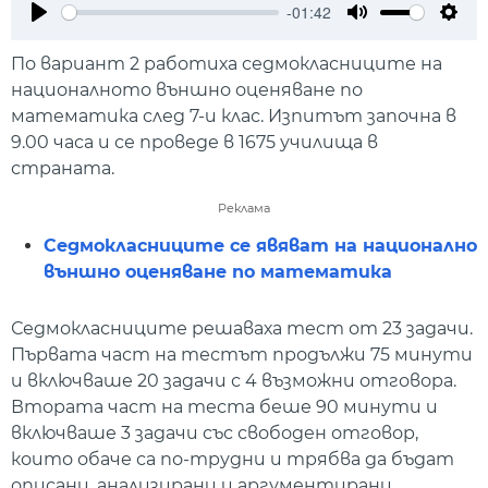
-01:42
Play
Mute
Setti
По вариант 2 работиха седмокласниците на
националното външно оценяване по
математика след 7-и клас. Изпитът започна в
9.00 часа и се проведе в 1675 училища в
страната.
Реклама
Седмокласниците се явяват на национално
външно оценяване по математика
Седмокласниците решаваха тест от 23 задачи.
Първата част на тестът продължи 75 минути
и включваше 20 задачи с 4 възможни отговора.
Втората част на теста беше 90 минути и
включваше 3 задачи със свободен отговор,
които обаче са по-трудни и трябва да бъдат
описани, анализирани и аргументирани.