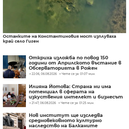
Останките на Константиновия мост изплуваха
край село Гиген
Откриха изложба по повод 150
години от Априлското въстание в
Обсерваторията в Рожен
22:06, 06.08.2026
Чете се за: 01:07 мин.
Илияна Йотова: Страна ни има
потенциал в сферата на
изкуствения интелект и бизнесът
забелязва тези перспективи
21:47, 06.08.2026
Чете се за: 01:25 мин.
Нов институт ще изследва
средновековното културно
наследство на Балканите