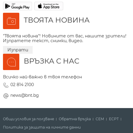
ТВОЯТА НОВИНА
"Твоята новина"! Новините от вас, нашите зрители!
Изпратете текст, снимки, видео.
Изпрати
ВРЪЗКА С НАС
Всичко най-важно в твоя телефон
02 814 2100
news@bnt.bg
Общи условия за ползване
Обратна връзка
СЕМ
ECPT
Политика за защита на личните данни