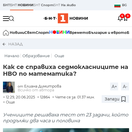
БНТ
БНТ
НОВИНИ
БНТ
Спорт
БНТ
На живо
BG
6
0
Новини
Свят
Спорт
Времето
България и еврото
Би
НАЗАД
Начало
Образование
Още
Как се справиха седмокласниците на
НВО по математика?
Елиана Димитрова
A+
A-
от
Всичко от автора
12:29, 20.06.2025
12864
Чете се за: 01:37 мин.
Запази
Още
Учениците решаваха тест от 23 задачи, който
продължи два часа и половина