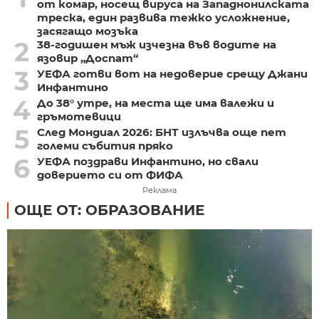
от комар, носещ вируса на Западнонилската
треска, един развива тежко усложнение,
засягащо мозъка
2
38-годишен мъж изчезна във водите на
язовир „Доспат“
3
УЕФА готви вот на недоверие срещу Джани
Инфантино
4
До 38° утре, на места ще има валежи и
гръмотевици
5
След Мондиал 2026: БНТ излъчва още пет
големи събития пряко
6
УЕФА поздрави Инфантино, но свали
доверието си от ФИФА
Реклама
ОЩЕ ОТ: ОБРАЗОВАНИЕ