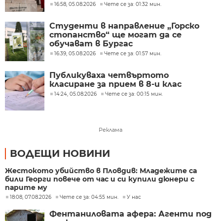
16:58, 05.08.2026
Чете се за: 01:32 мин.
Студенти в направление „Горско
стопанство“ ще могат да се
обучават в Бургас
16:39, 05.08.2026
Чете се за: 01:57 мин.
Публикуваха четвъртото
класиране за прием в 8-и клас
14:24, 05.08.2026
Чете се за: 00:15 мин.
Реклама
ВОДЕЩИ НОВИНИ
Жестокото убийство в Пловдив: Младежите са
били Георги повече от час и си купили дюнери с
парите му
18:08, 07.08.2026
Чете се за: 04:55 мин.
У нас
Фентаниловата афера: Агенти под