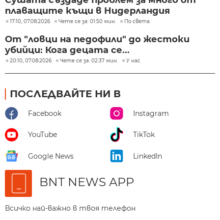
Сушата създаде проблем за много от
плаващите къщи в Нидерландия
17:10, 07.08.2026
Чете се за: 01:50 мин.
По света
От "ловци на педофили" до жестоки
убийци: Кога децата се...
20:10, 07.08.2026
Чете се за: 02:37 мин.
У нас
ПОСЛЕДВАЙТЕ НИ В
Facebook
Instagram
YouTube
TikTok
Google News
LinkedIn
BNT NEWS APP
Всичко най-важно в твоя телефон