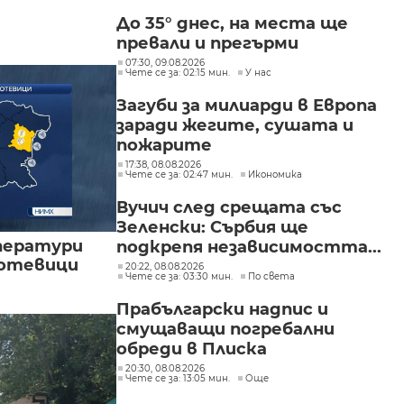
До 35° днес, на места ще
превали и прегърми
07:30, 09.08.2026
Чете се за: 02:15 мин.
У нас
Загуби за милиарди в Европа
заради жегите, сушата и
пожарите
17:38, 08.08.2026
Чете се за: 02:47 мин.
Икономика
Вучич след срещата със
Зеленски: Сърбия ще
ператури
подкрепя независимостта...
мотевици
20:22, 08.08.2026
Чете се за: 03:30 мин.
По света
Прабългарски надпис и
смущаващи погребални
обреди в Плиска
20:30, 08.08.2026
Чете се за: 13:05 мин.
Още