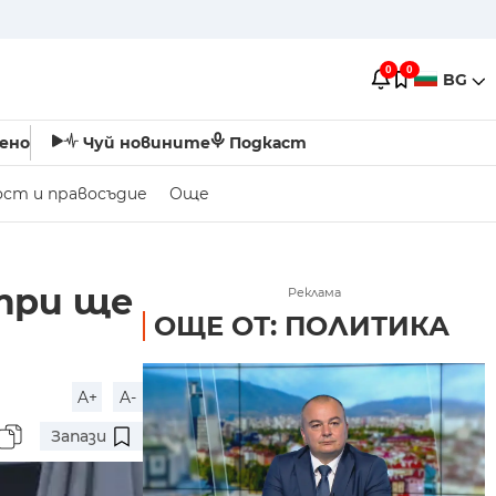
0
0
BG
ено
Чуй новините
Подкаст
ост и правосъдие
Още
три ще
Реклама
ОЩЕ ОТ: ПОЛИТИКА
A+
A-
Запази