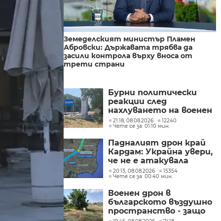
Земеделският министър Пламен
Абровски: Държавата трябва да
засили контрола върху вноса от
трети страни
Бурни политически
реакции след
нахлуването на военен
дрон във въздушното
21:18, 08.08.2026
12240
Чете се за: 01:10 мин.
ни пространство
(ОБЗОР)
Падналият дрон край
Кардам: Украйна увери,
че не е атакувала
умишлено България и
20:13, 08.08.2026
15354
Чете се за: 00:40 мин.
обеща разследване
Военен дрон в
българското въздушно
пространство - защо
не е бил засечен нито в