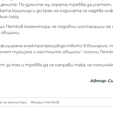
 цените. По думите му, хората трябва да усетят
ата кошница и до края на годината се надява ин
кия съюз.
л Петков коментира, че подобни инсталации не т
 общини.
рсифицираме електропроизводството в България, 
сегнат туризма и местните общини", посочи Петко
т за тях и трябва да се направи така, че поминък
Автор: Си
а на министри
#Кирил Петков