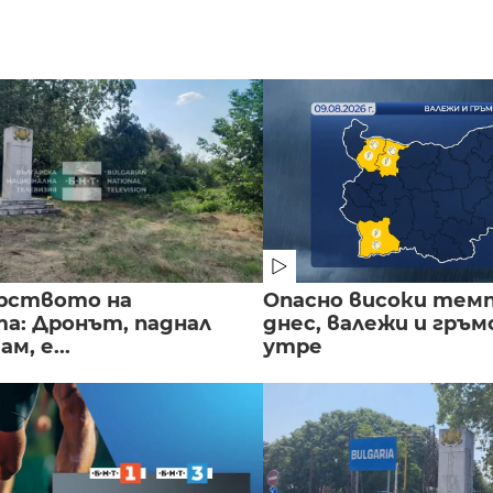
рството на
Опасно високи тем
а: Дронът, паднал
днес, валежи и гръ
м, е...
утре