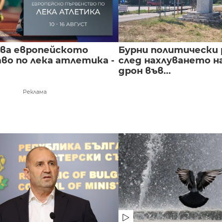
чва европейското
Бурни политически 
во по лека атлетика -
след нахлуването н
дрон във...
Реклама