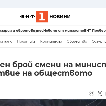
лгария и еврото
Бизнес
Новини от миналото
БНТ Провер
онални
Политика
Криминално
Общество
Сигурн
ен брой смени на минис
ствие на обществото