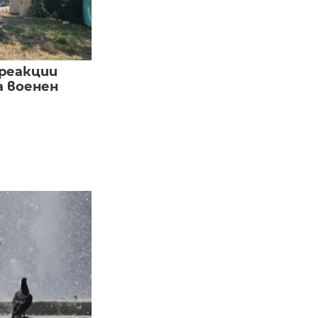
реакции
а военен