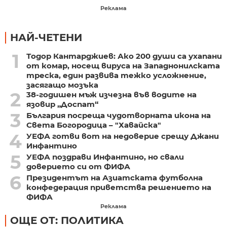
Реклама
НАЙ-ЧЕТЕНИ
1
Тодор Кантарджиев: Ако 200 души са ухапани
от комар, носещ вируса на Западнонилската
треска, един развива тежко усложнение,
засягащо мозъка
2
38-годишен мъж изчезна във водите на
язовир „Доспат“
3
България посреща чудотворната икона на
Света Богородица – "Хавайска"
4
УЕФА готви вот на недоверие срещу Джани
Инфантино
5
УЕФА поздрави Инфантино, но свали
доверието си от ФИФА
6
Президентът на Азиатската футболна
конфедерация приветства решението на
ФИФА
Реклама
ОЩЕ ОТ: ПОЛИТИКА