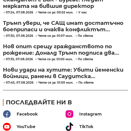
мярката на бившия директор
07:24, 07.08.2026
Чете се за: 00:52 мин.
У нас
Тръмп увери, че САЩ имат достатъчно
боеприпаси и очаква конфликтът...
07:30, 07.08.2026
Чете се за: 01:07 мин.
По света
Нов опит срещу гражданството по
рождение: Доналд Тръмп подписа два...
07:35, 07.08.2026
Чете се за: 01:00 мин.
По света
Нови удари на хутите: Убити йеменски
войници, ранени в Саудитска...
07:40, 07.08.2026
Чете се за: 01:00 мин.
По света
ПОСЛЕДВАЙТЕ НИ В
Facebook
Instagram
YouTube
TikTok