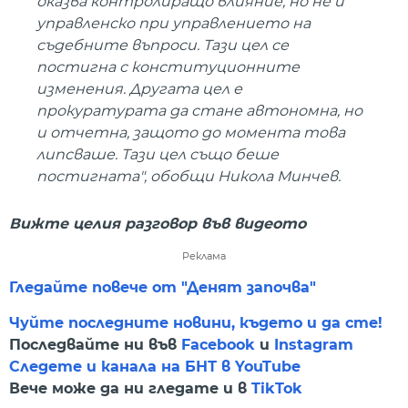
оказва контролиращо влияние, но не и
управленско при управлението на
съдебните въпроси. Тази цел се
постигна с конституционните
изменения. Другата цел е
прокуратурата да стане автономна, но
и отчетна, защото до момента това
липсваше. Тази цел също беше
постигната", обобщи Никола Минчев.
Вижте целия разговор във видеото
Реклама
Гледайте повече от "Денят започва"
Чуйте последните новини, където и да сте!
Последвайте ни във
Facebook
и
Instagram
Следете и канала на БНТ в YouTube
Вече може да ни гледате и в
TikTok