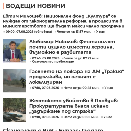
ВОДЕЩИ НОВИНИ
Евтим Милошев: Национален фонд „Култура“ се
нуждае от законодателна реформа, а процесите в
министерството ще бъдат максимално прозрачни
09:00, 07.08.2026 (обновена)
Чете се за: 13:57 мин.
У нас
Любомир Николов: Фентанилът
почти изцяло измести хероина,
възможно е разбитата
лаборатория да е единствената у
07:45, 07.08.2026
Чете се за: 07:22 мин.
Сигурност и правосъдие
нас
Гасенето на пожара на АМ „Тракия“
продължава, но огънят е
локализиран
07:10, 07.08.2026
Чете се за: 00:45 мин.
У нас
Жестокото убийство в Пловдив:
Прокуратурата внася искане
„задържане под стража“
07:18, 07.08.2026
Чете се за: 01:05 мин.
У нас
Скандалът с ВиК - Бургас: Гледат