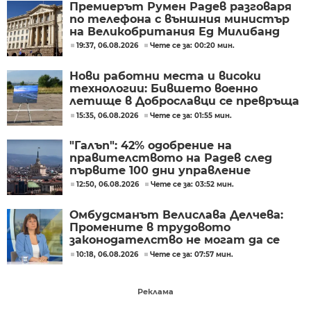
Премиерът Румен Радев разговаря
по телефона с външния министър
на Великобритания Ед Милибанд
19:37, 06.08.2026
Чете се за: 00:20 мин.
Нови работни места и високи
технологии: Бившето военно
летище в Доброславци се превръща
в голям космически център
15:35, 06.08.2026
Чете се за: 01:55 мин.
"Галъп": 42% одобрение на
правителството на Радев след
първите 100 дни управление
12:50, 06.08.2026
Чете се за: 03:52 мин.
Омбудсманът Велислава Делчева:
Промените в трудовото
законодателство не могат да се
правят през бюджета
10:18, 06.08.2026
Чете се за: 07:57 мин.
Реклама