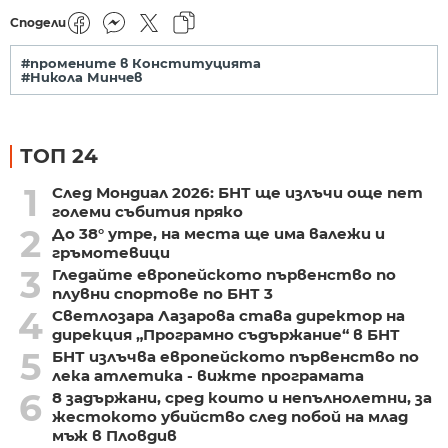
Сподели
#промените в Конституцията
#Никола Минчев
ТОП 24
1
След Мондиал 2026: БНТ ще излъчи още пет
големи събития пряко
2
До 38° утре, на места ще има валежи и
гръмотевици
3
Гледайте европейското първенство по
плувни спортове по БНТ 3
4
Светлозара Лазарова става директор на
дирекция „Програмно съдържание“ в БНТ
5
БНТ излъчва европейското първенство по
лека атлетика - вижте програмата
6
8 задържани, сред които и непълнолетни, за
жестокото убийство след побой на млад
мъж в Пловдив