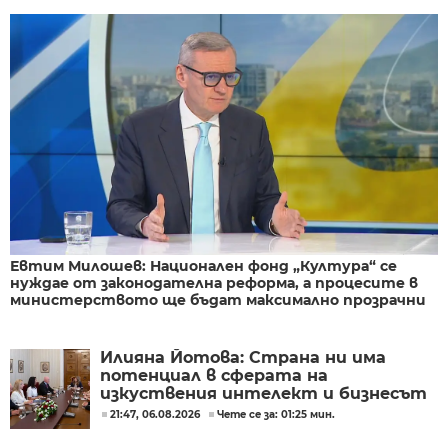
Евтим Милошев: Национален фонд „Култура“ се
нуждае от законодателна реформа, а процесите в
министерството ще бъдат максимално прозрачни
Илияна Йотова: Страна ни има
потенциал в сферата на
изкуствения интелект и бизнесът
забелязва тези перспективи
21:47, 06.08.2026
Чете се за: 01:25 мин.