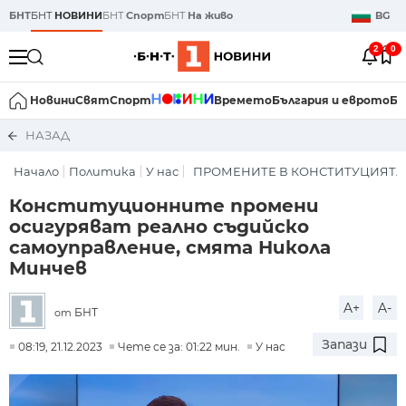
БНТ
БНТ
НОВИНИ
БНТ
Спорт
БНТ
На живо
BG
2
0
Новини
Свят
Спорт
Времето
България и еврото
Би
НАЗАД
Начало
Политика
У нас
ПРОМЕНИТЕ В КОНСТИТУЦИЯТА
Конституционните промени
осигуряват реално съдийско
самоуправление, смята Никола
Минчев
A+
A-
БНТ
от
Запази
08:19, 21.12.2023
Чете се за: 01:22 мин.
У нас