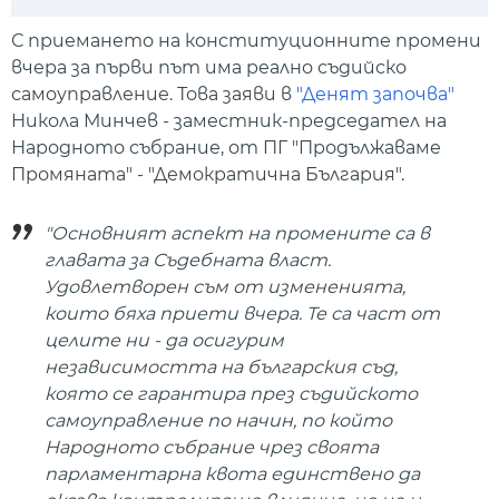
Play
Mute
Setti
С приемането на конституционните промени
вчера за първи път има реално съдийско
самоуправление. Това заяви в
"Денят започва"
Никола Минчев - заместник-председател на
Народното събрание, от ПГ "Продължаваме
Промяната" - "Демократична България".
"Основният аспект на промените са в
главата за Съдебната власт.
Удовлетворен съм от измененията,
които бяха приети вчера. Те са част от
целите ни - да осигурим
независимостта на българския съд,
която се гарантира през съдийското
самоуправление по начин, по който
Народното събрание чрез своята
парламентарна квота единствено да