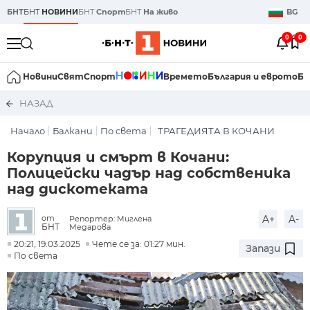
БНТ
БНТ
НОВИНИ
БНТ
Спорт
БНТ
На живо
BG
0
0
Новини
Свят
Спорт
Времето
България и еврото
Би
НАЗАД
Начало
Балкани
По света
ТРАГЕДИЯТА В КОЧАНИ
Корупция и смърт в Кочани:
Полицейски чадър над собственика
над дискотеката
A+
A-
от
Репортер: Миглена
БНТ
Медарова
20:21, 19.03.2025
Чете се за: 01:27 мин.
Запази
По света