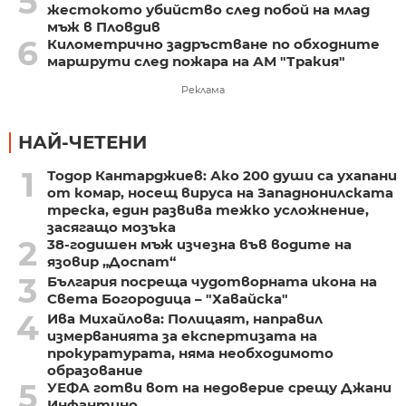
5
жестокото убийство след побой на млад
мъж в Пловдив
6
Километрично задръстване по обходните
маршрути след пожара на АМ "Тракия"
Реклама
НАЙ-ЧЕТЕНИ
1
Тодор Кантарджиев: Ако 200 души са ухапани
от комар, носещ вируса на Западнонилската
треска, един развива тежко усложнение,
засягащо мозъка
2
38-годишен мъж изчезна във водите на
язовир „Доспат“
3
България посреща чудотворната икона на
Света Богородица – "Хавайска"
4
Ива Михайлова: Полицаят, направил
измерванията за експертизата на
прокуратурата, няма необходимото
образование
5
УЕФА готви вот на недоверие срещу Джани
Инфантино