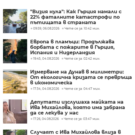
"Визия нула": Как Гърция намали с
22% фаталните катастрофи по
пътищата в страната
09:59, 06.08.2026
Чете се за: 10:42 мин.
Европа в пламъци: Продължава
борбата с пожарите в Гърция,
Испания и Нидерландия
19:45, 04.08.2026
Чете се за: 02:42 мин.
Измерване на Дунав в милиметри:
От екологична кризата се превръща
в икономическа
17:34, 04.08.2026
Чете се за: 04:47 мин.
Депутати изслушаха майката на
Ива Михайлова, която има забрана
да се лекува у нас
17:26, 04.08.2026
Чете се за: 03:47 мин.
Случаят с Ива Михайлова влиза в