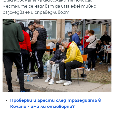
След новината за задържаните полицаи,
местните се надяват да има ефективно
разследване и справедливост.
Проверки и арести след трагедията в
Кочани - има ли отговорни?