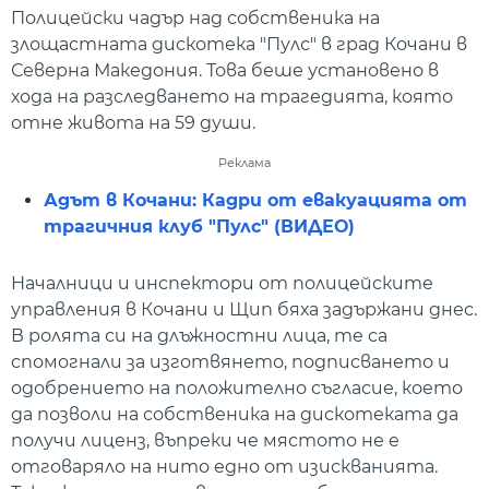
Полицейски чадър над собственика на
злощастната дискотека "Пулс" в град Кочани в
Северна Македония. Това беше установено в
хода на разследването на трагедията, която
отне живота на 59 души.
Реклама
Адът в Кочани: Кадри от евакуацията от
трагичния клуб "Пулс" (ВИДЕО)
Началници и инспектори от полицейските
управления в Кочани и Щип бяха задържани днес.
В ролята си на длъжностни лица, те са
спомогнали за изготвянето, подписването и
одобрението на положително съгласие, което
да позволи на собственика на дискотеката да
получи лиценз, въпреки че мястото не е
отговаряло на нито едно от изискванията.