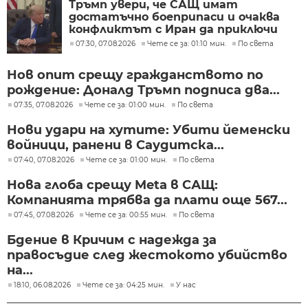
Тръмп увери, че САЩ имат
достатъчно боеприпаси и очаква
конфликтът с Иран да приключи
скоро
07:30, 07.08.2026
Чете се за: 01:10 мин.
По света
Нов опит срещу гражданството по
рождение: Доналд Тръмп подписа два...
07:35, 07.08.2026
Чете се за: 01:00 мин.
По света
Нови удари на хутите: Убити йеменски
войници, ранени в Саудитска...
07:40, 07.08.2026
Чете се за: 01:00 мин.
По света
Нова глоба срещу Meta в САЩ:
Компанията трябва да плати още 567...
07:45, 07.08.2026
Чете се за: 00:55 мин.
По света
Бдение в Кричим с надежда за
правосъдие след жестокото убийство
на...
18:10, 06.08.2026
Чете се за: 04:25 мин.
У нас