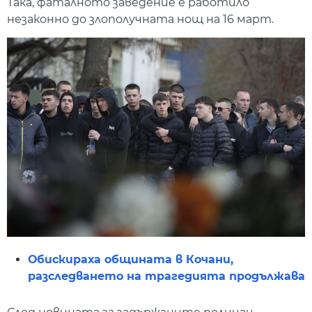
Така, фаталното заведение е работило
незаконно до злополучната нощ на 16 март.
Обискираха общината в Кочани,
разследването на трагедията продължава