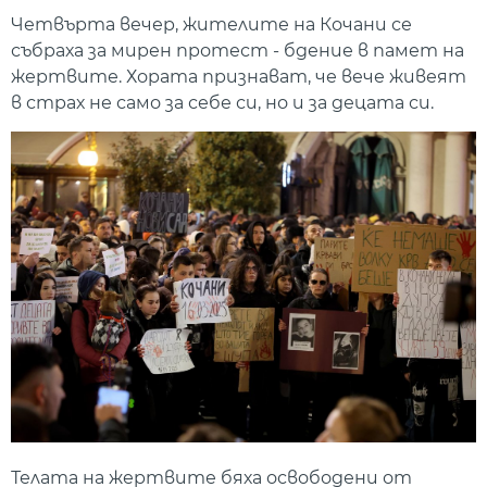
Четвърта вечер, жителите на Кочани се
събраха за мирен протест - бдение в памет на
жертвите. Хората признават, че вече живеят
в страх не само за себе си, но и за децата си.
Телата на жертвите бяха освободени от