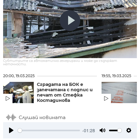
Субтитрите са автоматично генерирани и може да съдържат
неточности.
20:00, 19.03.2025
19:55, 19.03.2025
Сградата на БОК е
запечатана с подпис и
печат от Стефка
Костадинова
Слушай новината
-01:28
Play
Mute
Setti