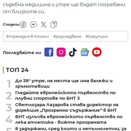
съдебна медицина и утре ще бъдат погребани
от близките си.
Сподели
#трагедия в Кочани
#разследване
#корупция
Последвайте ни
ТОП 24
1
До 38° утре, на места ще има валежи и
гръмотевици
2
Гледайте европейското първенство по
плувни спортове по БНТ 3
3
Светлозара Лазарова става директор на
дирекция „Програмно съдържание“ в БНТ
4
БНТ излъчва европейското първенство по
лека атлетика - вижте програмата
8 задържани, сред които и непълнолетни, за