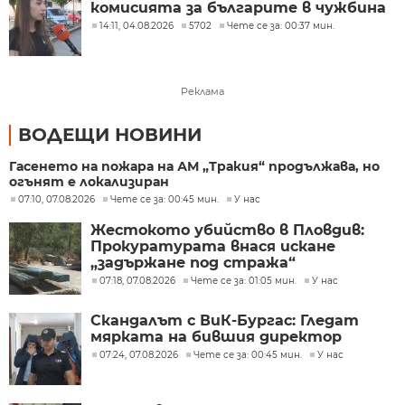
комисията за българите в чужбина
14:11, 04.08.2026
5702
Чете се за: 00:37 мин.
Реклама
ВОДЕЩИ НОВИНИ
Гасенето на пожара на АМ „Тракия“ продължава, но
огънят е локализиран
07:10, 07.08.2026
Чете се за: 00:45 мин.
У нас
Жестокото убийство в Пловдив:
Прокуратурата внася искане
„задържане под стража“
07:18, 07.08.2026
Чете се за: 01:05 мин.
У нас
Скандалът с ВиК-Бургас: Гледат
мярката на бившия директор
07:24, 07.08.2026
Чете се за: 00:45 мин.
У нас