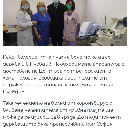
Реконвалесцентна плазма вече може да се
дарява и в Пловдив. Необходимата апаратура е
доставена на Центъра по трансфузионна
хематология, съобщиха дарителите от
сдружение с нестопанска цел "Бизнесът за
Пловдив".
Така лечението на болни от коронавирус с
вливане на антитела от кръвна плазма ще
може да се извършва в града. До този момент
даряващите бяха пренасочвани към София.