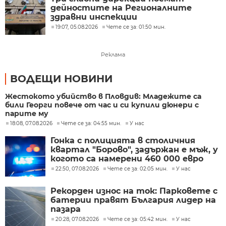
дейностите на Регионалните
здравни инспекции
19:07, 05.08.2026
Чете се за: 01:50 мин.
Реклама
ВОДЕЩИ НОВИНИ
Жестокото убийство в Пловдив: Младежите са
били Георги повече от час и си купили дюнери с
парите му
18:08, 07.08.2026
Чете се за: 04:55 мин.
У нас
Гонка с полицията в столичния
квартал "Борово", задържан е мъж, у
когото са намерени 460 000 евро
22:50, 07.08.2026
Чете се за: 02:05 мин.
У нас
Рекорден износ на ток: Парковете с
батерии правят България лидер на
пазара
20:28, 07.08.2026
Чете се за: 05:42 мин.
У нас