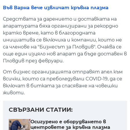
Във Варна вече извличат кръвна плазма
Средствата за дарението и доставката на
апаратурата бяха организирани за рекордно
кратко време, като в благородната
инициатива се включиха и компании, които не
са членове на "Бизнесът за Пловдив". Очаква се
още един изцяло нов апарат да бъде доставен в
Пловдив през февруари.
От бизнес организацията отправят апел към
всички, които са преболедували COVID-19, да се
включат в битката за спасяване на човешки
животи.
СВЪРЗАНИ СТАТИИ:
Осигурено е оборудването в
центровете за кръвна плазма