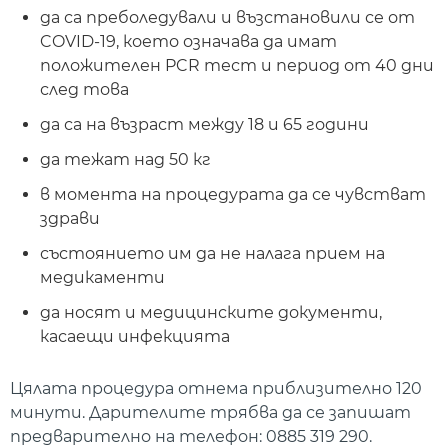
да са преболедували и възстановили се от
COVID-19, което означава да имат
положителен PCR тест и период от 40 дни
след това
да са на възраст между 18 и 65 години
да тежат над 50 кг
в момента на процедурата да се чувстват
здрави
състоянието им да не налага прием на
медикаменти
да носят и медицинските документи,
касаещи инфекцията
Цялата процедура отнема приблизително 120
минути. Дарителите трябва да се запишат
предварително на телефон: 0885 319 290.