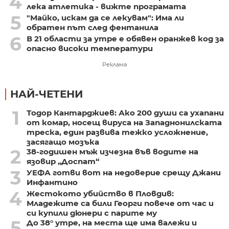
4
лека атлетика - вижте програмата
5
"Майко, искам да се лекувам": Има ли
обратен път след фентанила
6
В 21 области за утре е обявен оранжев код за
опасно високи температури
Реклама
НАЙ-ЧЕТЕНИ
1
Тодор Кантарджиев: Ако 200 души са ухапани
от комар, носещ вируса на Западнонилската
треска, един развива тежко усложнение,
засягащо мозъка
2
38-годишен мъж изчезна във водите на
язовир „Доспат“
3
УЕФА готви вот на недоверие срещу Джани
Инфантино
4
Жестокото убийство в Пловдив:
Младежите са били Георги повече от час и
си купили дюнери с парите му
5
До 38° утре, на места ще има валежи и