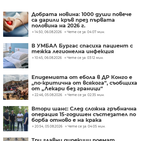
Добрата новина: 1000 души повече
са дарили кръв през първата
половина на 2026 г.
14:50, 06.08.2026
Чете се за: 04:07 мин.
В УМБАЛ Бургас спасиха пациент с
тежка легионелна инфекция
10:45, 06.08.2026
Чете се за: 03:12 мин.
Епидемията от ебола в ДР Конго е
„по-критична от всякога“, съобщиха
от „Лекари без граници“
22:46, 05.08.2026
Чете се за: 02:35 мин.
Втори шанс: След сложна гръбначна
операция 15-годишен състезател по
борба отново е на крака
20:54, 05.08.2026
Чете се за: 04:05 мин.
Три главни дирекции поемат