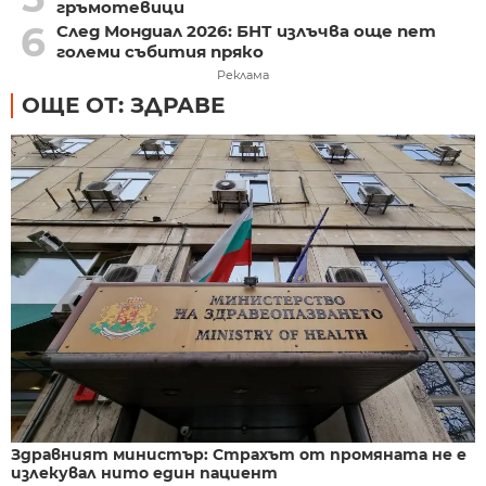
гръмотевици
6
След Мондиал 2026: БНТ излъчва още пет
големи събития пряко
Реклама
ОЩЕ ОТ: ЗДРАВЕ
Здравният министър: Страхът от промяната не е
излекувал нито един пациент