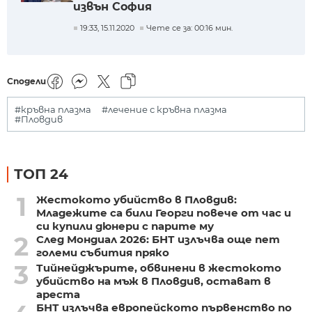
извън София
19:33, 15.11.2020
Чете се за: 00:16 мин.
Сподели
#кръвна плазма
#лечение с кръвна плазма
#Пловдив
ТОП 24
1
Жестокото убийство в Пловдив:
Младежите са били Георги повече от час и
си купили дюнери с парите му
2
След Мондиал 2026: БНТ излъчва още пет
големи събития пряко
3
Тийнейджърите, обвинени в жестокото
убийство на мъж в Пловдив, остават в
ареста
БНТ излъчва европейското първенство по