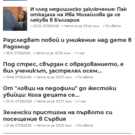
И след медицинско заключение: Пак
отказаха на Ива Михайлова да се
лекува в България
20:22, 07.08.2026
Чете се за: 03:42 мин.
По света
Разследват побой и унижение над дете в
Радомир
18:15, 07.08.2026
Чете се за: 02:55 мин.
У нас
Под стрес, свързан с образованието, е
бил ученикът, застрелял осем...
19:48, 07.08.2026
Чете се за: 03:07 мин.
По света
От "ловци на педофили" до жестоки
убийци: Кога децата се...
20:10, 07.08.2026
Чете се за: 02:37 мин.
У нас
Зеленски пристигна на първото си
посещение в Сърбия
21:46, 07.08.2026
Чете се за: 00:25 мин.
По света