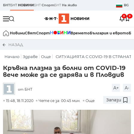
БНТ
БНТ
НОВИНИ
БНТ
Спорт
БНТ
На живо
BG
0
0
Новини
Свят
Спорт
Времето
България и еврото
Би
НАЗАД
Начало
Здраве
Още
СИТУАЦИЯТА С COVID-19 В СТРАНАТ
Кръвна плазма за болни от COVID-19
вече може да се дарява и в Пловдив
A+
A-
БНТ
от
Запази
15:48, 18.11.2020
Чете се за: 00:45 мин.
Още