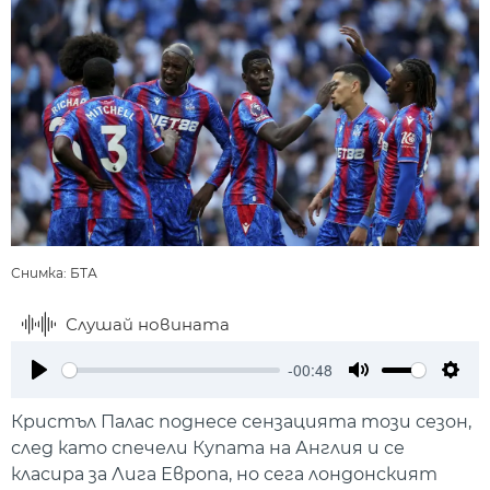
Снимка: БТА
Слушай новината
-00:48
Play
Mute
Setti
Кристъл Палас поднесе сензацията този сезон,
след като спечели Купата на Англия и се
класира за Лига Европа, но сега лондонският