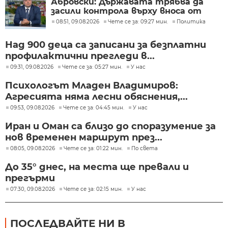
Абровски: Държавата трябва да
засили контрола върху вноса от
трети страни
08:51, 09.08.2026
Чете се за: 09:27 мин.
Политика
Над 900 деца са записани за безплатни
профилактични прегледи в...
09:31, 09.08.2026
Чете се за: 05:27 мин.
У нас
Психологът Младен Владимиров:
Агресията няма лесни обяснения,...
09:53, 09.08.2026
Чете се за: 04:45 мин.
У нас
Иран и Оман са близо до споразумение за
нов временен маршрут през...
08:05, 09.08.2026
Чете се за: 01:22 мин.
По света
До 35° днес, на места ще превали и
прегърми
07:30, 09.08.2026
Чете се за: 02:15 мин.
У нас
ПОСЛЕДВАЙТЕ НИ В