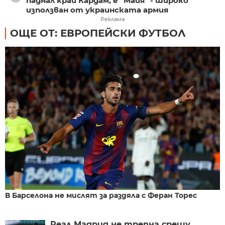
паднал край Кардам, е “Майя” - широко
използван от украинската армия
Реклама
ОЩЕ ОТ: ЕВРОПЕЙСКИ ФУТБОЛ
В Барселона не мислят за раздяла с Феран Торес
Реал Мадрид не трепна срещу