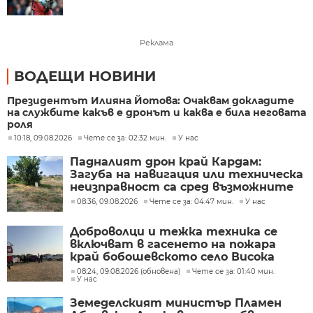
Реклама
ВОДЕЩИ НОВИНИ
Президентът Илияна Йотова: Очаквам докладите
на службите какъв е дронът и каква е била неговата
роля
10:18, 09.08.2026
Чете се за: 02:32 мин.
У нас
Падналият дрон край Кардам:
Загуба на навигация или техническа
неизправност са сред възможните
причини
08:36, 09.08.2026
Чете се за: 04:47 мин.
У нас
Доброволци и тежка техника се
включват в гасенето на пожара
край бобошевското село Висока
могила
08:24, 09.08.2026 (обновена)
Чете се за: 01:40 мин.
У нас
Земеделският министър Пламен