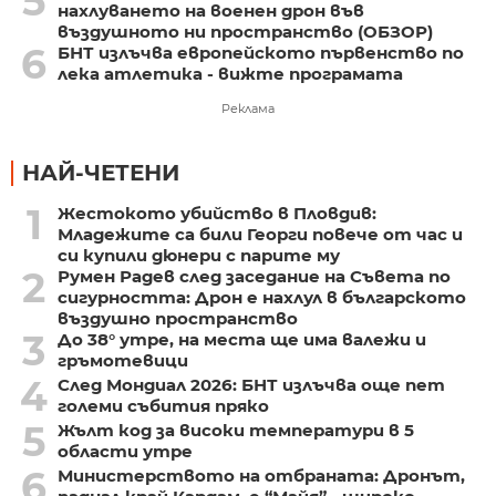
5
нахлуването на военен дрон във
въздушното ни пространство (ОБЗОР)
6
БНТ излъчва европейското първенство по
лека атлетика - вижте програмата
Реклама
НАЙ-ЧЕТЕНИ
1
Жестокото убийство в Пловдив:
Младежите са били Георги повече от час и
си купили дюнери с парите му
2
Румен Радев след заседание на Съвета по
сигурността: Дрон е нахлул в българското
въздушно пространство
3
До 38° утре, на места ще има валежи и
гръмотевици
4
След Мондиал 2026: БНТ излъчва още пет
големи събития пряко
5
Жълт код за високи температури в 5
области утре
6
Министерството на отбраната: Дронът,