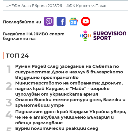
#УЕФА Лига Европа 2025/26
#ФК Кристъл Палас
Последвайте ни
Гледайте НА ЖИВО спорт
безплатно на:
ТОП 24
1
Румен Радев след заседание на Съвета по
сигурността: Дрон е нахлул в българското
въздушно пространство
2
Министерството на отбраната: Дронът,
паднал край Кардам, е “Майя” - широко
използван от украинската армия
3
Опасно високи температури днес, валежи и
гръмотевици утре
4
Падналият дрон край Кардам: Украйна увери,
че не е атакувала умишлено България и
обеща разследване
Бурни политически реакции след