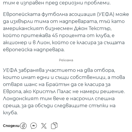
тим е изправен пред сериозни проблеми.
Европейската футболна асоциация (УЕФА) може
да изхвърли тима от надпреварата, тъй като
американският бизнесмен Джон Текстър,
който притежава 45 процента от клуба, е
акционер и в Лион, който се класира за същата
европейска надпревара.
Реклама
УЕФА забранява участието на два отбора,
които имат едни и същи собственици, а това
отваря шанс на Брайтън да се класира за
Европа, ако Кристъл Палас не намери решение.
Лондонският тим вече е насрочил спешна
среща, за да обсъди следващите стъпки на
клуба.
Сподели