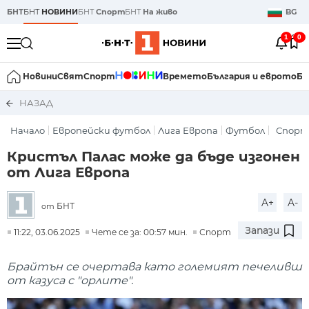
БНТ
БНТ
НОВИНИ
БНТ
Спорт
БНТ
На живо
BG
1
0
Новини
Свят
Спорт
Времето
България и еврото
Би
НАЗАД
Начало
Европейски футбол
Лига Европа
Футбол
Спор
Кристъл Палас може да бъде изгонен
от Лига Европа
A+
A-
БНТ
от
Запази
11:22, 03.06.2025
Чете се за: 00:57 мин.
Спорт
Брайтън се очертава като големият печеливш
от казуса с "орлите".