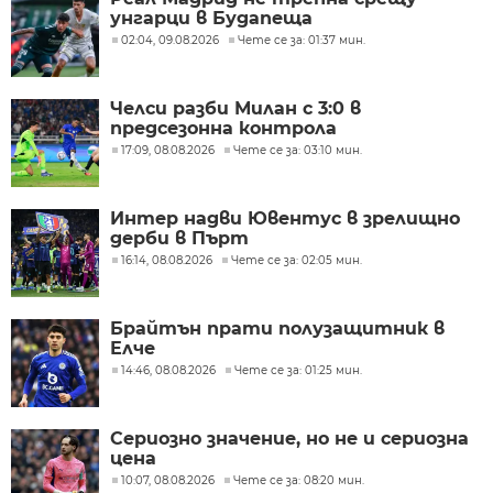
унгарци в Будапеща
02:04, 09.08.2026
Чете се за: 01:37 мин.
Челси разби Милан с 3:0 в
предсезонна контрола
17:09, 08.08.2026
Чете се за: 03:10 мин.
Интер надви Ювентус в зрелищно
дерби в Пърт
16:14, 08.08.2026
Чете се за: 02:05 мин.
Брайтън прати полузащитник в
Елче
14:46, 08.08.2026
Чете се за: 01:25 мин.
Сериозно значение, но не и сериозна
цена
10:07, 08.08.2026
Чете се за: 08:20 мин.