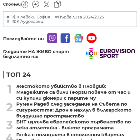
Сподели
#ПФК Левски София
#Първа лига 2024/2025
#ПФК Лудогорец
Последвайте ни
Гледайте НА ЖИВО спорт
безплатно на:
ТОП 24
1
Жестокото убийство в Пловдив:
Младежите са били Георги повече от час и
си купили дюнери с парите му
2
Румен Радев след заседание на Съвета по
сигурността: Дрон е нахлул в българското
въздушно пространство
3
БНТ излъчва европейското първенство по
лека атлетика - вижте програмата
4
Гонка с полицията в столичния квартал