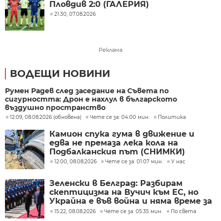
Пловдив 2:0 (ГАЛЕРИЯ)
21:30, 07.08.2026
Реклама
ВОДЕЩИ НОВИНИ
Румен Радев след заседание на Съвета по
сигурността: Дрон е нахлул в българското
въздушно пространство
12:09, 08.08.2026 (обновена)
Чете се за: 04:00 мин.
Политика
Камион спука гума в движение и
едва не премаза лека кола на
Подбалканския път (СНИМКИ)
12:00, 08.08.2026
Чете се за: 01:07 мин.
У нас
Зеленски в Белград: Разбирам
скептицизма на Вучич към ЕС, но
Украйна е във война и няма време за
скептицизъм
15:22, 08.08.2026
Чете се за: 05:35 мин.
По света