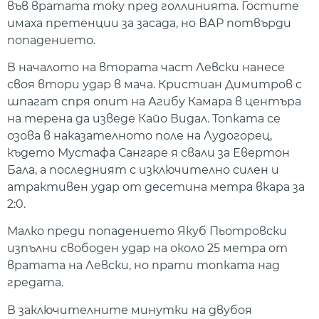
във вратата току пред голлинията. Гостите
имаха претенции за засада, но ВАР потвърди
попадението.
В началото на втората част Левски нанесе
своя втори удар в мача. Кристиан Димитров с
шпагат спря опит на Агибу Камара в центъра
на терена да изведе Кайо Видал. Топката се
озова в наказателното поле на Лудогорец,
където Мустафа Сангаре я свали за Евертон
Бала, а последният с изключително силен и
атрактивен удар от десетина метра вкара за
2:0.
Малко преди попадението Якуб Пьотровски
изпълни свободен удар на около 25 метра от
вратата на Левски, но прати топката над
гредата.
В заключителните минутки на двубоя