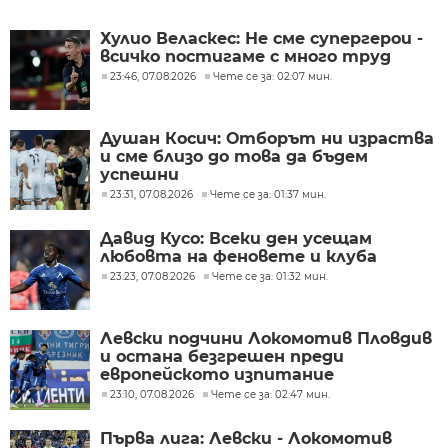
Хулио Веласкес: Не сме супергерои -
всичко постигаме с много труд
23:46, 07.08.2026
Чете се за: 02:07 мин.
Душан Косич: Отборът ни израства
и сме близо до това да бъдем
успешни
23:31, 07.08.2026
Чете се за: 01:37 мин.
Давид Кусо: Всеки ден усещам
любовта на феновете и клуба
23:23, 07.08.2026
Чете се за: 01:32 мин.
Левски подчини Локомотив Пловдив
и остана безгрешен преди
европейското изпитание
23:10, 07.08.2026
Чете се за: 02:47 мин.
Първа лига: Левски - Локомотив