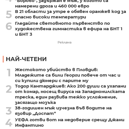
"Борово", задържан е мъж, у когото са
намерени дрога и 460 000 евро
5
В 21 области за утре е обявен оранжев код за
опасно високи температури
6
Гледайте световното първенство по
художествена гимнастика в ефира на БНТ 1
и БНТ 3
Реклама
НАЙ-ЧЕТЕНИ
1
Жестокото убийство в Пловдив:
Младежите са били Георги повече от час и
си купили дюнери с парите му
2
Тодор Кантарджиев: Ако 200 души са ухапани
от комар, носещ вируса на Западнонилската
треска, един развива тежко усложнение,
засягащо мозъка
3
38-годишен мъж изчезна във водите на
язовир „Доспат“
4
УЕФА готви вот на недоверие срещу Джани
Инфантино