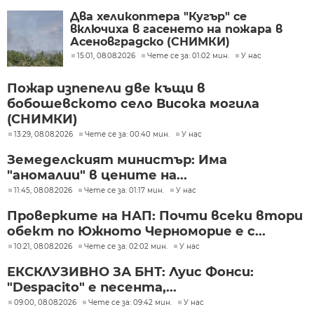
Два хеликоптера "Кугър" се
включиха в гасенето на пожара в
Асеновградско (СНИМКИ)
15:01, 08.08.2026
Чете се за: 01:02 мин.
У нас
Пожар изпепели две къщи в
бобошевското село Висока могила
(СНИМКИ)
13:29, 08.08.2026
Чете се за: 00:40 мин.
У нас
Земеделският министър: Има
"аномалии" в цените на...
11:45, 08.08.2026
Чете се за: 01:17 мин.
У нас
Проверките на НАП: Почти всеки втори
обект по Южното Черноморие е с...
10:21, 08.08.2026
Чете се за: 02:02 мин.
У нас
ЕКСКЛУЗИВНО ЗА БНТ: Луис Фонси:
"Despacito" е песента,...
09:00, 08.08.2026
Чете се за: 09:42 мин.
У нас