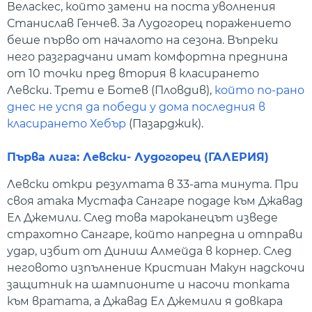
Веласкес, който замени на поста уволнения
Станислав Генчев. За Лудогорец поражението
беше първо от началото на сезона. Въпреки
него разградчани имат комфортна преднина
от 10 точки пред втория в класирането
Левски. Трети е Ботев (Пловдив),
който по-рано
днес не успя да победи у дома последния в
класирането Хебър
(Пазарджик).
Първа лига: Левски- Лудогорец (ГАЛЕРИЯ)
Левски откри резултата в 33-ата минута. При
своя атака Мустафа Сангаре подаде към Джавад
Ел Джемили. След това мароканецът изведе
страхотно Сангаре, който напредна и отправи
удар, избит от Диниш Алмейда в корнер. След
неговото изпълнение Кристиан Макун надскочи
защитник на шампионите и насочи топката
към вратата, а Джавад Ел Джемили я довкара