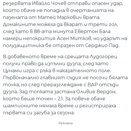
резервата Ивайло Чочев отправи опасен удар,
който обаче не попадна в очертанията на
пазената от Матей Маркович врата.
Домакините можеха да вкарат и трети гол,
след като в 88-ата минута Евертон Бала
намери непокрития Асен Митков, но ударът на
полузащитника бе отразен от Серджио Пад.
В добавеното време на срещата Лудогорец
получи право да изпълни дузпа, след като
Цунами игра с ръка в наказателното поле.
Първоначално главният съдия не посочи бялата
точка, но след преразглеждане с ВАР отсъди
дузпа. Зад топката застана Оливие Вердон,
който беше точен – 2:1. За повече обаче
шампионите нямаха време и регистрираха
първата си загуба за сезона.
Реклама