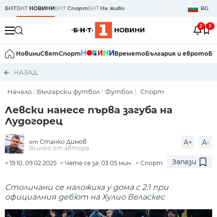
БНТ
БНТ
НОВИНИ
БНТ
Спорт
БНТ
На живо
BG
2
0
Новини
Свят
Спорт
Времето
България и еврото
Би
НАЗАД
Начало
Български футбол
Футбол
Спорт
Левски нанесе първа загуба на
Лудогорец
Станко Димов
A+
A-
от
Всичко от автора
Запази
19:10, 09.02.2025
Чете се за: 03:05 мин.
Спорт
Столичани се наложиха у дома с 2:1 при
официалния дебют на Хулио Веласкес