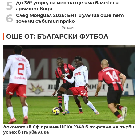
5
До 38° утре, на места ще има валежи и
гръмотевици
6
След Мондиал 2026: БНТ излъчва още пет
големи събития пряко
Реклама
ОЩЕ ОТ: БЪЛГАРСКИ ФУТБОЛ
Локомотив Сф приема ЦСКА 1948 в търсене на първи
успех в Първа лига