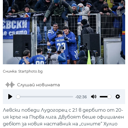
Снимка: Startphoto.bg
Слушай новината
-02:36
Play
Mute
Setti
Левски победи Лудогорец с 2:1 в дербито от 20-
ия кръг на Първа лига. Двубоят беше официален
дебют за новия наставник на „сините“ Хулио