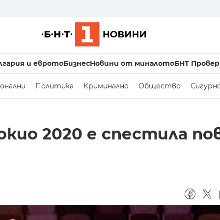
лгария и еврото
Бизнес
Новини от миналото
БНТ Провер
онални
Политика
Криминално
Общество
Сигурн
т
окио 2020 е спестила по