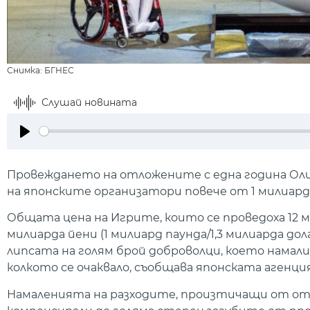
Снимка: БГНЕС
Слушай новината
Play
Провеждането на отложените с една година Оли
на японските организатори повече от 1 милиард 
Общата цена на Игрите, които се проведоха 12 ме
милиарда йени (1 милиард паунда/1,3 милиарда д
липсата на голям брой доброволци, което намалил
колкото се очаквало, съобщава японската агенция
Намаленията на разходите, произтичащи от от