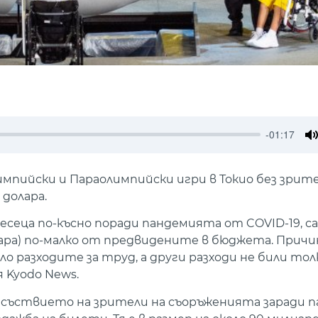
-01:17
M
мпийски и Параолимпийски игри в Токио без зрит
долара.
сеца по-късно поради пандемията от COVID-19, са 
олара) по-малко от предвидените в бюджета. Прич
о разходите за труд, а други разходи не били тол
 Kyodo News.
съствието на зрители на съоръженията заради п