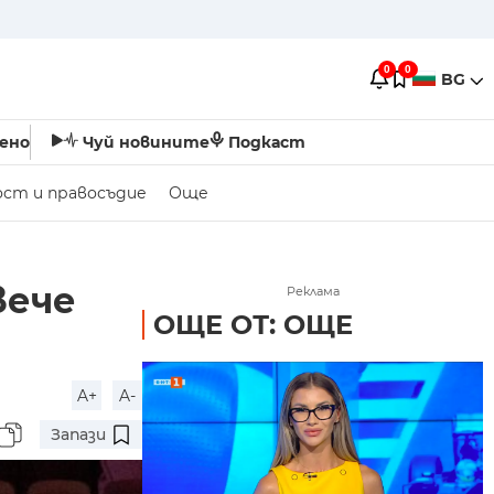
0
0
BG
ено
Чуй новините
Подкаст
ост и правосъдие
Още
вече
Реклама
ОЩЕ ОТ: ОЩЕ
A+
A-
Запази