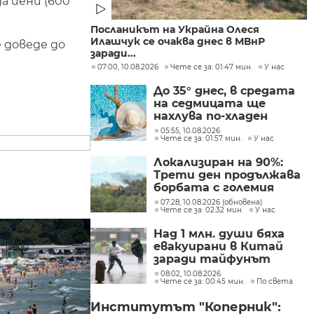
а йени (600
Посланикът на Украйна Олеся
Илашчук се очаква днес в МВнР
 доведе до
заради...
07:00, 10.08.2026
Чете се за: 01:47 мин.
У нас
До 35° днес, в средата
на седмицата ще
нахлува по-хладен
въздух
05:55, 10.08.2026
Чете се за: 01:57 мин.
У нас
Локализиран на 90%:
Трети ден продължава
борбата с големия
пожар край Висока
07:28, 10.08.2026 (обновена)
Чете се за: 02:32 мин.
У нас
могила
Над 1 млн. души бяха
евакуирани в Китай
заради тайфунът
"Долфин" (СНИМКИ)
08:02, 10.08.2026
Чете се за: 00:45 мин.
По света
Институтът "Коперник":