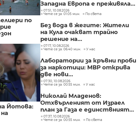
Западна Европа е преживяла...
07:51, 10.08.2026
Чете се за: 01:05 мин.
По света
елиери по
Без вода в жегите: Жители
рие
на Кула очакват трайно
езон
решение на...
07:17, 10.08.2026
Чете се за: 06:40 мин.
У нас
Лаборатории за кръвни проби
за наркотици: МВР открива
две нови...
07:30, 10.08.2026
Чете се за: 00:55 мин.
У нас
Николай Младенов:
Отхвърленият от Израел
а Йотова:
план за Газа е единствният...
 на
07:37, 10.08.2026
Чете се за: 00:55 мин.
По света