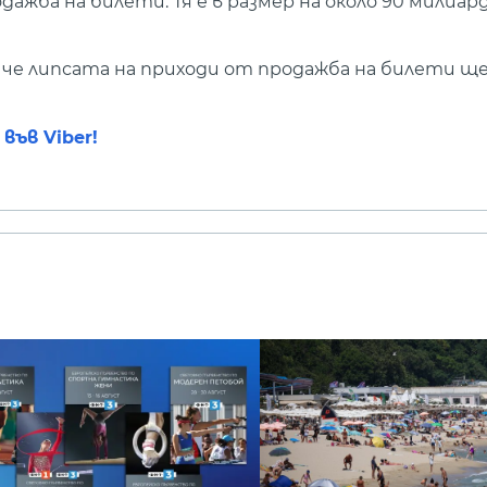
жба на билети. Тя е в размер на около 90 милиард
че липсата на приходи от продажба на билети ще
ъв Viber!