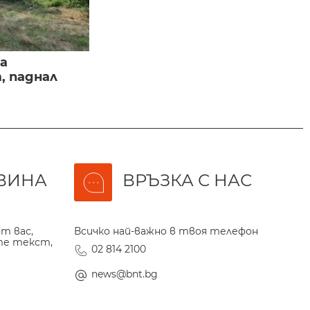
а
, паднал
ВИНА
ВРЪЗКА С НАС
т вас,
Всичко най-важно в твоя телефон
те текст,
02 814 2100
news@bnt.bg