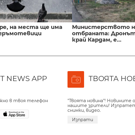
ре, на места ще има
Министерството н
 гръмотевици
отбраната: Дронът
край Кардам, е...
T NEWS APP
ТВОЯТА НО
ажно в твоя телефон
"Твоята новина"! Новините о
нашите зрители! Изпрате
снимки, видео.
Изпрати