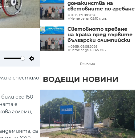
домакинства на
световните по гребане
до 19 и 23 г.
11:03, 09.08.2026
Чете се за: 05:10 мин.
Световното гребане
на крака пред първите
български олимпийски
шампионки
09:59, 09.08.2026
Чете се за: 02:45 мин.
ute
Settings
Реклама
ели е спестило
ВОДЕЩИ НОВИНИ
били със 150
ината е
кова големи,
андемията, са