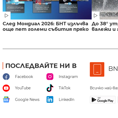
След Мондиал 2026: БНТ излъчва
До 38° ут
още пет големи събития пряко
валежи и
ПОСЛЕДВАЙТЕ НИ В
BN
Facebook
Instagram
Всичко най-в
YouTube
TikTok
Google News
LinkedIn