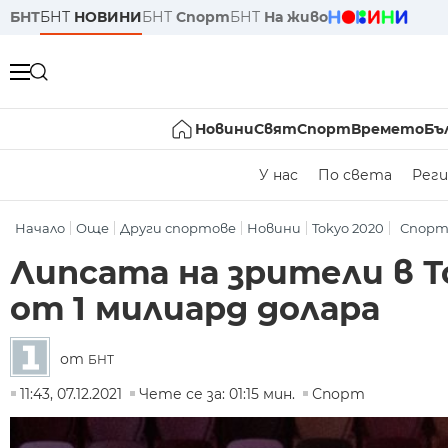
БНТ
БНТ
НОВИНИ
БНТ
Спорт
БНТ
На живо
Новини
Свят
Спорт
Времето
Бъ
У нас
По света
Реги
Начало
Още
Други спортове
Новини
Tokyo 2020
Спор
Липсата на зрители в Т
от 1 милиард долара
от
БНТ
11:43, 07.12.2021
Чете се за: 01:15 мин.
Спорт