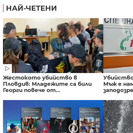
НАЙ-ЧЕТЕНИ
Жестокото убийство в
Убийство 
Пловдив: Младежите са били
Мъж е на
Георги повече от...
заподозре