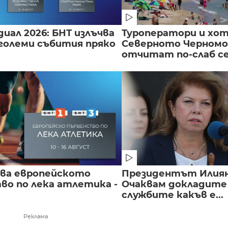
иал 2026: БНТ излъчва
Туроператори и хот
големи събития пряко
Северното Черномо
отчитат по-слаб с
чва европейското
Президентът Илиян
во по лека атлетика -
Очаквам докладите
службите какъв е...
Реклама