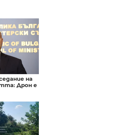
седание на
тта: Дрон е