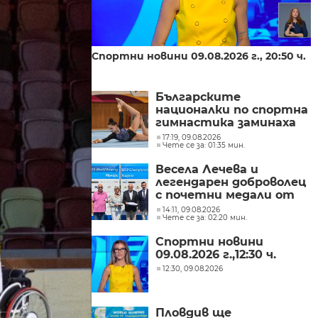
Спортни новини 09.08.2026 г., 20:50 ч.
Българските
националки по спортна
гимнастика заминаха
за Евро 2026
17:19, 09.08.2026
Чете се за: 01:35 мин.
Весела Лечева и
легендарен доброволец
с почетни медали от
Световното гребане
14:11, 09.08.2026
Чете се за: 02:20 мин.
Спортни новини
09.08.2026 г.,12:30 ч.
12:30, 09.08.2026
Пловдив ще