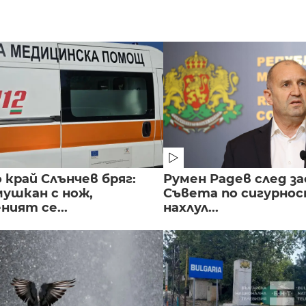
край Слънчев бряг:
Румен Радев след за
мушкан с нож,
Съвета по сигурнос
ният се...
нахлул...