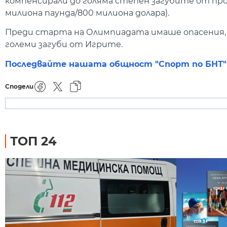
компенсирали до голяма степен загубите от прода
милиона паунда/800 милиона долара).
Преди старта на Олимпиадата имаше опасения, 
големи загуби от Игрите.
Последвайте нашата общност "Спорт по БНТ" в
Сподели
ТОП 24