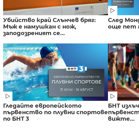
Убийство край Слънчев бряг:
След Монд
Мъж е намушкан с нож,
още пет 
заподозреният се...
Гледайте европейското
БНТ излъ
първенство по плувни спортове
първенст
по БНТ 3
вижте...