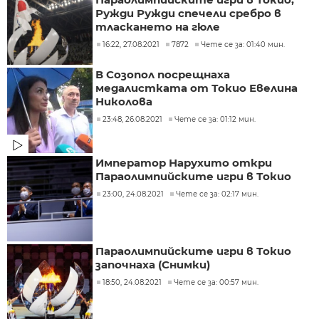
Ружди Ружди спечели сребро в
тласкането на гюле
16:22, 27.08.2021
7872
Чете се за: 01:40 мин.
В Созопол посрещнаха
медалистката от Токио Евелина
Николова
23:48, 26.08.2021
Чете се за: 01:12 мин.
Император Нарухито откри
Параолимпийските игри в Токио
23:00, 24.08.2021
Чете се за: 02:17 мин.
Параолимпийските игри в Токио
започнаха (Снимки)
18:50, 24.08.2021
Чете се за: 00:57 мин.