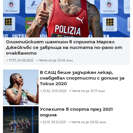
Олимпийският шампион в спринта Марсел
Джейкъбс се завръща на пистата по-рано от
очакваното
17:57, 24.06.2022
Чете се за: 01:45 мин.
В САЩ беше задържан лекар,
снабдявал спортисти с допинг за
Токио 2020
10:32, 13.01.2022
Чете се за: 01:17 мин.
Успехите в спорта през 2021
година
22:13, 30.12.2021
Чете се за: 00:32 мин.