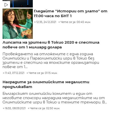
Гледайте "Истории от злато" от
17.00 часа по БНТ 1
12:35, 24.12.2021
Чете се за: 00:45 мин.
Липсата на зрители в Токио 2020 е спестила
повече от 1 милиард долара
Провеждането на отложените с една година
Олимпийски и Параолимпийски игри в Токио без
зрители е спестило на японските организатори
повече от 1...
11:43, 07.12.2021
Чете се за: 01:15 мин.
Наградите за олимпийските медалисти
продължават
Българският олимпийски комитет и един от
неговите спонсори наградиха медалистките ни от
Олимпийските игри в Токио и техните треньори. В...
16:55, 08.09.2021
Чете се за: 02:50 мин.