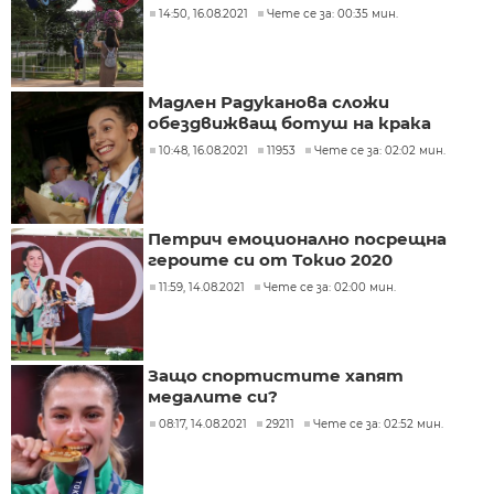
14:50, 16.08.2021
Чете се за: 00:35 мин.
Мадлен Радуканова сложи
обездвижващ ботуш на крака
10:48, 16.08.2021
11953
Чете се за: 02:02 мин.
Петрич емоционално посрещна
героите си от Токио 2020
11:59, 14.08.2021
Чете се за: 02:00 мин.
Защо спортистите хапят
медалите си?
08:17, 14.08.2021
29211
Чете се за: 02:52 мин.