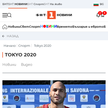
БНТ
БНТ
НОВИНИ
БНТ
Спорт
БНТ
На живо
BG
2
0
Новини
Свят
Спорт
Времето
България и еврото
Би
НАЗАД
Начало
Спорт
Tokyo 2020
TOKYO 2020
Новини
Видео