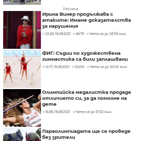
Реклама
Ирина Винер продължава с
атаките: Имаме доказателства
за нарушения
22:28, 19.08.2021
8475
Чете се за: 03:55 мин.
ФИГ: Съдии по художествена
гимнастика са били заплашвани
14:17, 19.08.2021
12450
Чете се за: 03:00 мин.
Олимпийска медалистка продаде
отличието си, за да помогне на
дете
16:38, 18.08.2021
Чете се за: 01:52 мин.
Параолимпиадата ще се проведе
без зрители