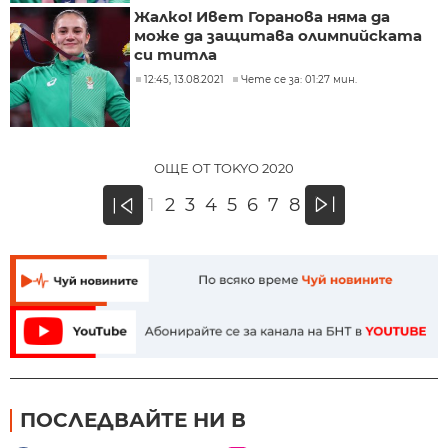
Жалко! Ивет Горанова няма да
може да защитава олимпийската
си титла
12:45, 13.08.2021
Чете се за: 01:27 мин.
ОЩЕ ОТ TOKYO 2020
»
1
2
3
4
5
6
7
8
«
ПОСЛЕДВАЙТЕ НИ В