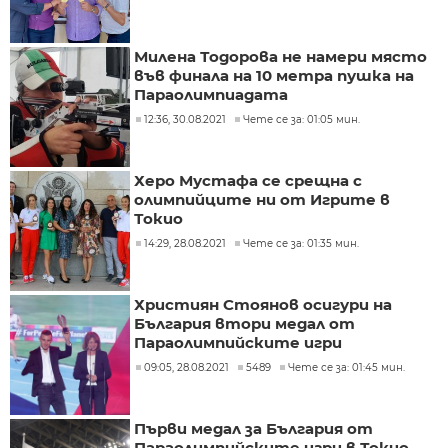
Милена Тодорова не намери място
във финала на 10 метра пушка на
Параолимпиадата
12:36, 30.08.2021
Чете се за: 01:05 мин.
Херо Мустафа се срещна с
олимпийците ни от Игрите в
Токио
14:29, 28.08.2021
Чете се за: 01:35 мин.
Християн Стоянов осигури на
България втори медал от
Параолимпийските игри
09:05, 28.08.2021
5489
Чете се за: 01:45 мин.
Първи медал за България от
Параолимпийските игри в Токио,