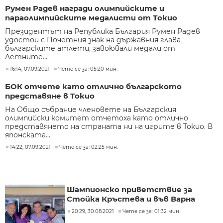
Румен Радев награди олимпийските и
параолимпийските медалисти от Токио
Президентът на Република България Румен Радев
удостои с Почетния знак на държавния глава
българските атлети, завоювали медали от
Летните...
16:14, 07.09.2021
Чете се за: 05:20 мин.
БОК отчете като отлично българското
представяне в Токио
На Общо събрание членовете на Българския
олимпийски комитет отчетоха като отлично
представянето на страната ни на игрите в Токио. В
японската...
14:22, 07.09.2021
Чете се за: 02:25 мин.
Шампионско приветствие за
Стойка Кръстева и във Варна
20:29, 30.08.2021
Чете се за: 01:32 мин.