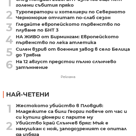
1
големи събития пряко
2
Туроператори и хотелиери по Северното
Черноморие отчитат по-слаб сезон
3
Гледайте европейското първенство по
плуване по БНТ 3
4
НА ЖИВО от Бирмингам: Европейското
първенство по лека атлетика
5
Силен взрив от военния завод в село Белица
до Трявна
6
На 12 август предстои пълно слънчево
затъмнение
Реклама
НАЙ-ЧЕТЕНИ
1
Жестокото убийство в Пловдив:
Младежите са били Георги повече от час и
си купили дюнери с парите му
2
Убийство край Слънчев бряг: Мъж е
намушкан с нож, заподозреният се опитал
да избяга