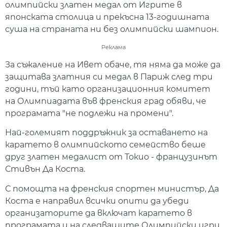
олимпийски златен медал от Игрите в
японската столица и прекъсна 13-годишната
суша на страната ни без олимпийски шампион.
Реклама
За съжаление на Ивет обаче, тя няма да може да
защитава златния си медал в Париж след три
години, тъй като организационния комитет
на Олимпиадата във френския град обяви, че
програмата "не подлежи на промени".
Най-големият поддръжник за оставането на
каратето в олимпийското семейство беше
друг златен медалист от Токио - французинът
Стивън Да Коста.
С помощта на френския спортен министър, Да
Коста е направил всички опити да убеди
организаторите да включат каратето в
програмата и на следващите Олимпийски игри.