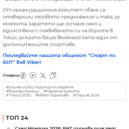
От организационния комитет обаче са
отхвърлили неговото предложение и така, за
момента, каратето ще остане само и
единствено с появяването си на Игрите в
Токио, за които беше включено като един от
допълнителните спортове.
Последвайте нашата общност "Спорт по
БНТ" във Viber!
Сподели
#Олимпийски турнир по карате
#българи юнаци
#Карате-кумите
# Токио 2020
#Ивет Горанова
#Париж 2024
ТОП 24
След Мондиал 2026: БНТ излъчва още пет