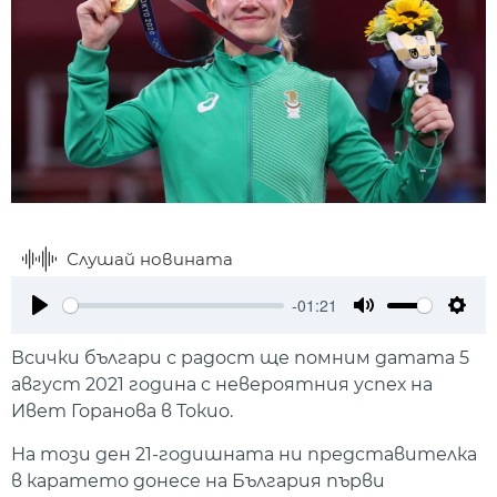
Слушай новината
-01:21
Play
Mute
Setti
Всички българи с радост ще помним датата 5
август 2021 година с невероятния успех на
Ивет Горанова в Токио.
На този ден 21-годишната ни представителка
в каратето донесе на България първи