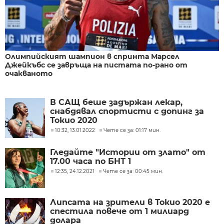
Олимпийският шампион в спринта Марсел
Джейкъбс се завръща на пистата по-рано от
очакваното
В САЩ беше задържан лекар,
снабдявал спортисти с допинг за
Токио 2020
10:32, 13.01.2022
Чете се за: 01:17 мин.
Гледайте "Истории от злато" от
17.00 часа по БНТ 1
12:35, 24.12.2021
Чете се за: 00:45 мин.
Липсата на зрители в Токио 2020 е
спестила повече от 1 милиард
долара