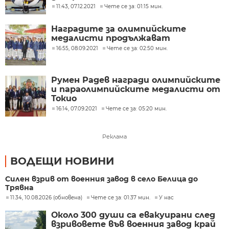
11:43, 07.12.2021
Чете се за: 01:15 мин.
Наградите за олимпийските
медалисти продължават
16:55, 08.09.2021
Чете се за: 02:50 мин.
Румен Радев награди олимпийските
и параолимпийските медалисти от
Токио
16:14, 07.09.2021
Чете се за: 05:20 мин.
Реклама
ВОДЕЩИ НОВИНИ
Силен взрив от военния завод в село Белица до
Трявна
11:34, 10.08.2026 (обновена)
Чете се за: 01:37 мин.
У нас
Около 300 души са евакуирани след
взривовете във военния завод край