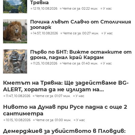
Трявна
12:19, 10.08.2026
Чете се за: 02:22 мин.
У нас
Почина лъвът Славчо от Столичния
зоопарк
14:57, 10.08.2026
Чете се за: 00:27 мин.
У нас
Първо по БНТ: Вижте останките от
дрона, паднал край Кардам
11:25, 10.08.2026
Чете се за: 01:40 мин.
У нас
Кметът на Трявна: Ще задействаме BG-
ALERT, хората да не излизат на...
11:47, 10.08.2026
Чете се за: 01:07 мин.
У нас
Нивото на Дунав при Русе падна с още 2
сантиметра
10:15, 10.08.2026
Чете се за: 01:00 мин.
У нас
Демерджиев за убийството в Пловдив: