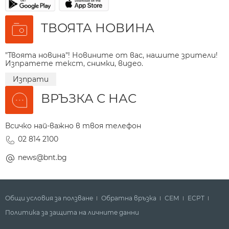
ТВОЯТА НОВИНА
"Твоята новина"! Новините от вас, нашите зрители!
Изпратете текст, снимки, видео.
Изпрати
ВРЪЗКА С НАС
Всичко най-важно в твоя телефон
02 814 2100
news@bnt.bg
Общи условия за ползване
Обратна връзка
СЕМ
ECPT
Политика за защита на личните данни