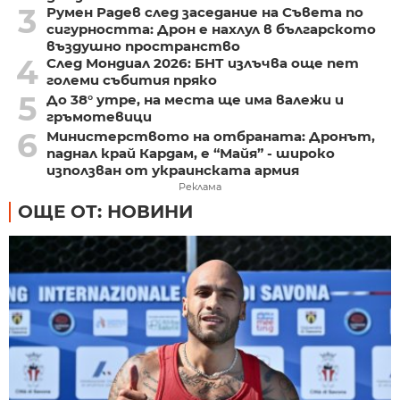
3
Румен Радев след заседание на Съвета по
сигурността: Дрон е нахлул в българското
въздушно пространство
4
След Мондиал 2026: БНТ излъчва още пет
големи събития пряко
5
До 38° утре, на места ще има валежи и
гръмотевици
6
Министерството на отбраната: Дронът,
паднал край Кардам, е “Майя” - широко
използван от украинската армия
Реклама
ОЩЕ ОТ: НОВИНИ