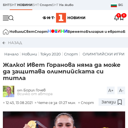
БНТ
БНТ
НОВИНИ
БНТ
Спорт
БНТ
На живо
BG
5
0
Новини
Свят
Спорт
Времето
България и еврото
Би
НАЗАД
Начало
Новини
Tokyo 2020
Спорт
ОЛИМПИЙСКИ ИГРИ Т
Жалко! Ивет Горанова няма да може
да защитава олимпийската си
титла
Борил Гочев
A+
A-
от
Всичко от автора
Запази
12:45, 13.08.2021
Чете се за: 01:27 мин.
Спорт