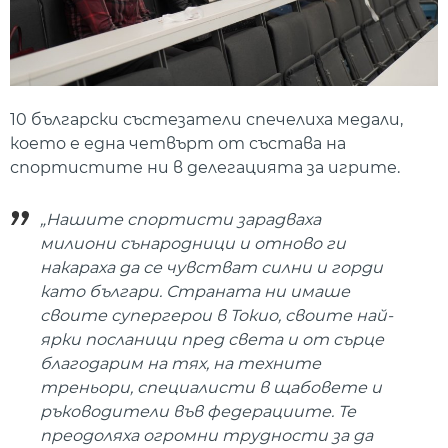
10 български състезатели спечелиха медали,
което е една четвърт от състава на
спортистите ни в делегацията за игрите.
„Нашите спортисти зарадваха
милиони сънародници и отново ги
накараха да се чувстват силни и горди
като българи. Страната ни имаше
своите супергерои в Токио, своите най-
ярки посланици пред света и от сърце
благодарим на тях, на техните
треньори, специалисти в щабовете и
ръководители във федерациите. Те
преодоляха огромни трудности за да