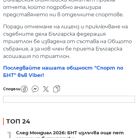
отчета, който подробно анализира
представянето ни в отделните спортове.
Поради отнемане на лиценз и приключване на
съдебните дела Българска федерация
триатлон бе извадена от състава на Общото
събрание, а за нов член бе приета Българска
асоциация по триатлон.
Последвайте нашата общност "Спорт по
БНТ" във Viber!
Сподели
ТОП 24
1
След Мондиал 2026: БНТ излъчва още пет