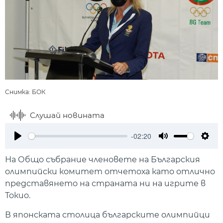
Снимка: БОК
Слушай новината
-02:20
Play
Mute
Setti
На Общо събрание членовете на Българския
олимпийски комитет отчетоха като отлично
представянето на страната ни на игрите в
Токио.
В японската столица българските олимпийци