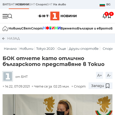
БНТ
БНТ
НОВИНИ
БНТ
Спорт
БНТ
На живо
BG
6
0
Новини
Свят
Спорт
Времето
България и еврото
Би
НАЗАД
Начало
Новини
Tokyo 2020
Още
Други спортове
Спор
БОК отчете като отлично
българското представяне в Токио
A+
A-
БНТ
от
Запази
14:22, 07.09.2021
Чете се за: 02:25 мин.
Спорт