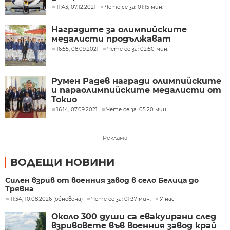
11:43, 07.12.2021
Чете се за: 01:15 мин.
Наградите за олимпийските
медалисти продължават
16:55, 08.09.2021
Чете се за: 02:50 мин.
Румен Радев награди олимпийските
и параолимпийските медалисти от
Токио
16:14, 07.09.2021
Чете се за: 05:20 мин.
Реклама
ВОДЕЩИ НОВИНИ
Силен взрив от военния завод в село Белица до
Трявна
11:34, 10.08.2026 (обновена)
Чете се за: 01:37 мин.
У нас
Около 300 души са евакуирани след
взривовете във военния завод край