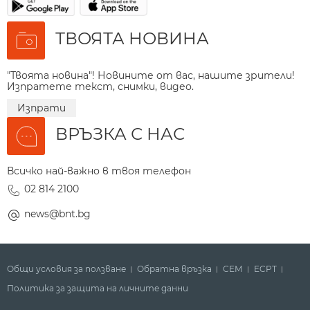
ТВОЯТА НОВИНА
"Твоята новина"! Новините от вас, нашите зрители!
Изпратете текст, снимки, видео.
Изпрати
ВРЪЗКА С НАС
Всичко най-важно в твоя телефон
02 814 2100
news@bnt.bg
Общи условия за ползване
Обратна връзка
СЕМ
ECPT
Политика за защита на личните данни