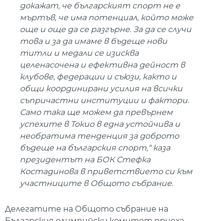
докажат, че българският спорт не е
мъртъв, че има потенциал, който може
още и още да се разгърне. За да се случи
това и за да имаме в бъдеще нови
титли и медали се изисква
целенасочена и ефективна дейност в
клубове, федерации и съюзи, както и
общи координирани усилия на всички
съпричастни институции и фактори.
Само така ще можем да превърнем
успехите в Токио в една устойчива и
необратима тенденция за доброто
бъдеще на българския спорт,“ каза
президентът на БОК Стефка
Костадинова в приветствието си към
участниците в Общото събрание.
Делегатите на Общото събрание на
Българския олимпийски комитет приеха