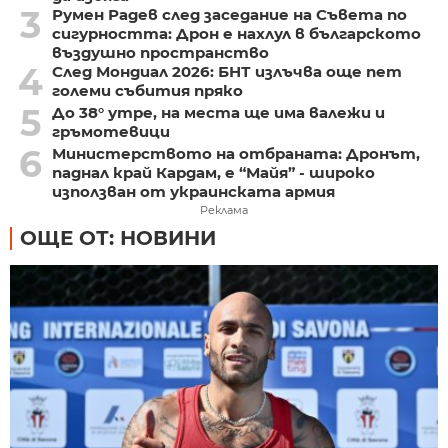
3
Румен Радев след заседание на Съвета по
сигурността: Дрон е нахлул в българското
въздушно пространство
4
След Мондиал 2026: БНТ излъчва още пет
големи събития пряко
5
До 38° утре, на места ще има валежи и
гръмотевици
6
Министерството на отбраната: Дронът,
паднал край Кардам, е “Майя” - широко
използван от украинската армия
Реклама
ОЩЕ ОТ: НОВИНИ