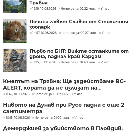
Трявна
12:19, 10.08.2026
Чете се за: 02:22 мин.
У нас
Почина лъвът Славчо от Столичния
зоопарк
14:57, 10.08.2026
Чете се за: 00:27 мин.
У нас
Първо по БНТ: Вижте останките от
дрона, паднал край Кардам
11:25, 10.08.2026
Чете се за: 01:40 мин.
У нас
Кметът на Трявна: Ще задействаме BG-
ALERT, хората да не излизат на...
11:47, 10.08.2026
Чете се за: 01:07 мин.
У нас
Нивото на Дунав при Русе падна с още 2
сантиметра
10:15, 10.08.2026
Чете се за: 01:00 мин.
У нас
Демерджиев за убийството в Пловдив: