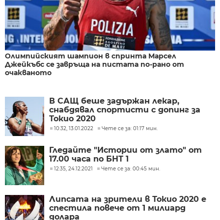
Олимпийският шампион в спринта Марсел
Джейкъбс се завръща на пистата по-рано от
очакваното
В САЩ беше задържан лекар,
снабдявал спортисти с допинг за
Токио 2020
10:32, 13.01.2022
Чете се за: 01:17 мин.
Гледайте "Истории от злато" от
17.00 часа по БНТ 1
12:35, 24.12.2021
Чете се за: 00:45 мин.
Липсата на зрители в Токио 2020 е
спестила повече от 1 милиард
долара