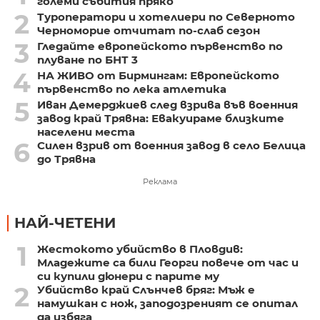
големи събития пряко
2
Туроператори и хотелиери по Северното
Черноморие отчитат по-слаб сезон
3
Гледайте европейското първенство по
плуване по БНТ 3
4
НА ЖИВО от Бирмингам: Европейското
първенство по лека атлетика
5
Иван Демерджиев след взрива във военния
завод край Трявна: Евакуираме близките
населени места
6
Силен взрив от военния завод в село Белица
до Трявна
Реклама
НАЙ-ЧЕТЕНИ
1
Жестокото убийство в Пловдив:
Младежите са били Георги повече от час и
си купили дюнери с парите му
2
Убийство край Слънчев бряг: Мъж е
намушкан с нож, заподозреният се опитал
да избяга