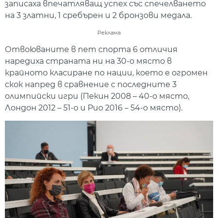
записаха впечатляващ успех със спечелването
на 3 златни, 1 сребърен и 2 бронзови медала.
Реклама
Отвоюваните в пет спорта 6 отличия
наредиха страната ни на 30-о място в
крайното класиране по нации, което е огромен
скок напред в сравнение с последните 3
олимпийски игри (Пекин 2008 – 40-о място,
Лондон 2012 – 51-о и Рио 2016 – 54-о място).