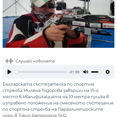
Слушай новината
-01:09
Play
Mute
Setti
Българската състезателка по спортна
стрелба Милена Тодорова завърши на 15-о
място в квалификацията на 10 метра пушка в
изправено положение на смесеното състезание
по спортна стрелба на Параолимпийските
игри в Токио категория SH2.