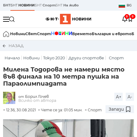
БНТ
БНТ
НОВИНИ
БНТ
Спорт
БНТ
На живо
BG
0
0
Новини
Свят
Спорт
Времето
България и еврото
Би
НАЗАД
Начало
Новини
Tokyo 2020
Други спортове
Спорт
Милена Тодорова не намери място
във финала на 10 метра пушка на
Параолимпиадата
Борил Гочев
A+
A-
от
Всичко от автора
Запази
12:36, 30.08.2021
Чете се за: 01:05 мин.
Спорт