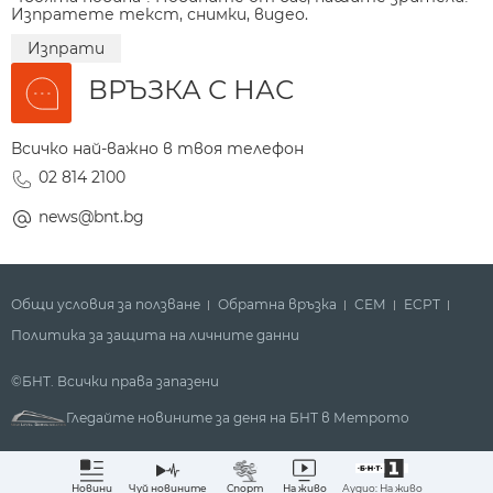
Изпратете текст, снимки, видео.
Изпрати
ВРЪЗКА С НАС
Всичко най-важно в твоя телефон
02 814 2100
news@bnt.bg
Общи условия за ползване
Обратна връзка
СЕМ
ECPT
Политика за защита на личните данни
©БНТ. Всички права запазени
Гледайте новините за деня на БНТ в Метрото
Аудио: На живо
Новини
Чуй новините
Спорт
На живо