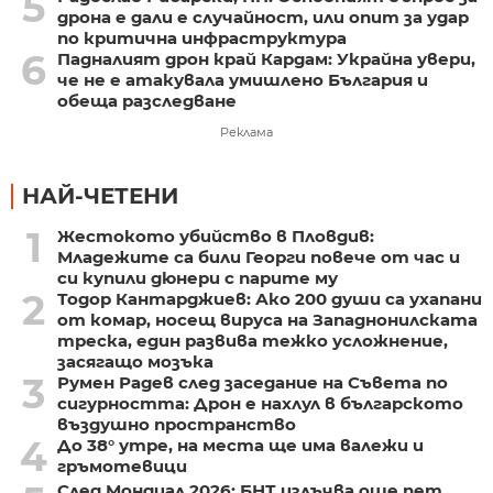
5
дрона е дали е случайност, или опит за удар
по критична инфраструктура
6
Падналият дрон край Кардам: Украйна увери,
че не е атакувала умишлено България и
обеща разследване
Реклама
НАЙ-ЧЕТЕНИ
1
Жестокото убийство в Пловдив:
Младежите са били Георги повече от час и
си купили дюнери с парите му
2
Тодор Кантарджиев: Ако 200 души са ухапани
от комар, носещ вируса на Западнонилската
треска, един развива тежко усложнение,
засягащо мозъка
3
Румен Радев след заседание на Съвета по
сигурността: Дрон е нахлул в българското
въздушно пространство
4
До 38° утре, на места ще има валежи и
гръмотевици
След Мондиал 2026: БНТ излъчва още пет