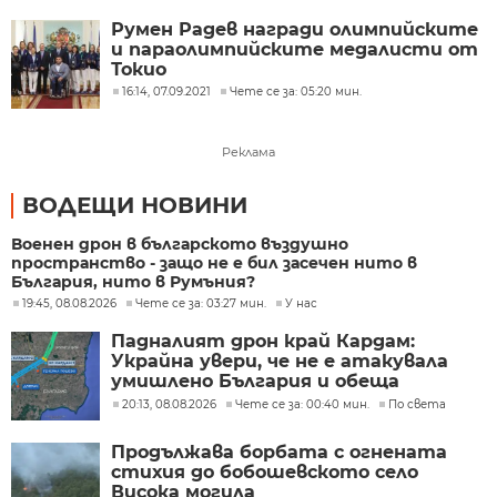
Румен Радев награди олимпийските
и параолимпийските медалисти от
Токио
16:14, 07.09.2021
Чете се за: 05:20 мин.
Реклама
ВОДЕЩИ НОВИНИ
Военен дрон в българското въздушно
пространство - защо не е бил засечен нито в
България, нито в Румъния?
19:45, 08.08.2026
Чете се за: 03:27 мин.
У нас
Падналият дрон край Кардам:
Украйна увери, че не е атакувала
умишлено България и обеща
разследване
20:13, 08.08.2026
Чете се за: 00:40 мин.
По света
Продължава борбата с огнената
стихия до бобошевското село
Висока могила