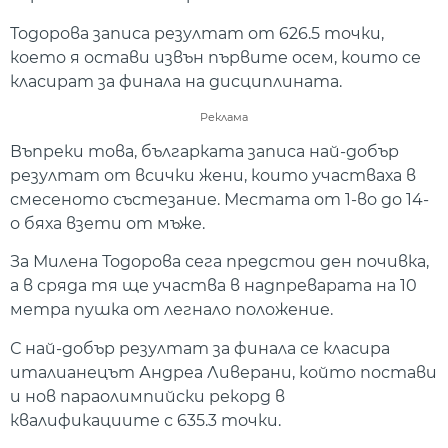
Тодорова записа резултат от 626.5 точки,
което я остави извън първите осем, които се
класират за финала на дисциплината.
Реклама
Въпреки това, българката записа най-добър
резултат от всички жени, които участваха в
смесеното състезание. Местата от 1-во до 14-
о бяха взети от мъже.
За Милена Тодорова сега предстои ден почивка,
а в сряда тя ще участва в надпреварата на 10
метра пушка от легнало положение.
С най-добър резултат за финала се класира
италианецът Андреа Ливерани, който постави
и нов параолимпийски рекорд в
квалификациите с 635.3 точки.