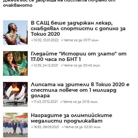
Джейкъбс се завръща на пистата по-рано от
очакваното
В САЩ беше задържан лекар,
снабдявал спортисти с допинг за
Токио 2020
10:32, 13.01.2022
Чете се за: 01:17 мин.
Гледайте "Истории от злато" от
17.00 часа по БНТ 1
12:35, 24.12.2021
Чете се за: 00:45 мин.
Липсата на зрители в Токио 2020 е
спестила повече от 1 милиард
долара
11:43, 07.12.2021
Чете се за: 01:15 мин.
Наградите за олимпийските
медалисти продължават
16:55, 08.09.2021
Чете се за: 02:50 мин.