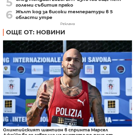
5
големи събития пряко
6
Жълт код за високи температури в 5
области утре
Реклама
ОЩЕ ОТ: НОВИНИ
Олимпийският шампион в спринта Марсел