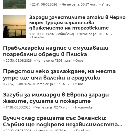
22:41, 08.08.2026
Чете се за: 00:57 мин.
У нас
Заради зачестилите атаки в Черно
море: Турция ограничава
движението на търговските
кораби
18:01, 08.08.2026 (обновена)
Чете се за: 01:05 мин.
Балкани
Прабългарски надпис и смущаващи
погребални обреди в Плиска
20:30, 08.08.2026
Чете се за: 13:05 мин.
Още
Предстои леко захлаждане, на места
утре ще има валежи и градушки
21:24, 08.08.2026
Чете се за: 02:32 мин.
У нас
Загуби за милиарди в Европа заради
жегите, сушата и пожарите
17:38, 08.08.2026
Чете се за: 02:47 мин.
Икономика
Вучич след срещата със Зеленски:
Сърбия ще подкрепя независимостта...
20:22, 08.08.2026
Чете се за: 03:30 мин.
По света