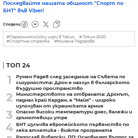
Последвайте нашата общност "Спорт по
БНТ" във Viber!
Сподели
#Параолимпийски игри в Токио
# Токио 2020
#Спортна стрелба
#Милена Тодорова
ТОП 24
1
Румен Радев след заседание на Съвета по
сигурността: Дрон е нахлул в българското
въздушно пространство
2
Министерството на отбраната: Дронът,
паднал край Кардам, е “Майя” - широко
използван от украинската армия
3
Опасно високи температури днес, валежи и
гръмотевици утре
4
БНТ излъчва европейското първенство по
лека атлетика - вижте програмата
Радослав Рибарски, ПП: Основният въпрос за