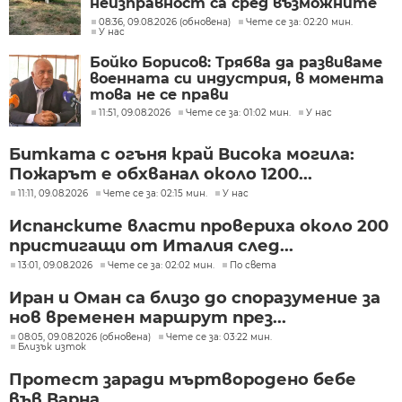
неизправност са сред възможните
причини
08:36, 09.08.2026 (обновена)
Чете се за: 02:20 мин.
У нас
Бойко Борисов: Трябва да развиваме
военната си индустрия, в момента
това не се прави
11:51, 09.08.2026
Чете се за: 01:02 мин.
У нас
Битката с огъня край Висока могила:
Пожарът е обхванал около 1200...
11:11, 09.08.2026
Чете се за: 02:15 мин.
У нас
Испанските власти провериха около 200
пристигащи от Италия след...
13:01, 09.08.2026
Чете се за: 02:02 мин.
По света
Иран и Оман са близо до споразумение за
нов временен маршрут през...
08:05, 09.08.2026 (обновена)
Чете се за: 03:22 мин.
Близък изток
Протест заради мъртвородено бебе
във Варна