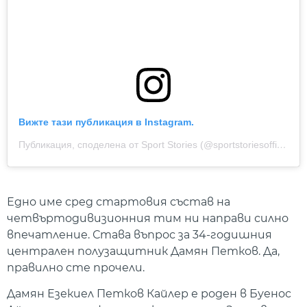
Вижте тази публикация в Instagram.
Публикация, споделена от Sport Stories (@sportstoriesofficial)
Едно име сред стартовия състав на
четвъртодивизионния тим ни направи силно
впечатление. Става въпрос за 34-годишния
централен полузащитник Дамян Петков. Да,
правилно сте прочели.
Дамян Езекиел Петков Кайлер е роден в Буенос