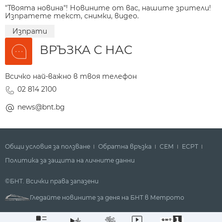
"Твоята новина"! Новините от вас, нашите зрители!
Изпратете текст, снимки, видео.
Изпрати
ВРЪЗКА С НАС
Всичко най-важно в твоя телефон
02 814 2100
news@bnt.bg
Общи условия за ползване
Обратна връзка
СЕМ
ECPT
Политика за защита на личните данни
©БНТ. Всички права запазени
Гледайте новините за деня на БНТ в Метрото