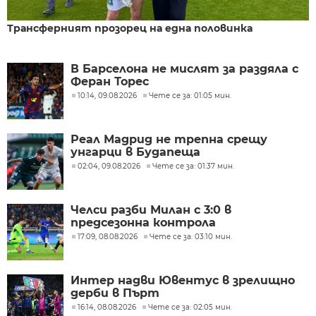
Трансферният прозорец на една половинка
В Барселона не мислят за раздяла с
Феран Торес
10:14, 09.08.2026
Чете се за: 01:05 мин.
Реал Мадрид не трепна срещу
унгарци в Будапеща
02:04, 09.08.2026
Чете се за: 01:37 мин.
Челси разби Милан с 3:0 в
предсезонна контрола
17:09, 08.08.2026
Чете се за: 03:10 мин.
Интер надви Ювентус в зрелищно
дерби в Пърт
16:14, 08.08.2026
Чете се за: 02:05 мин.