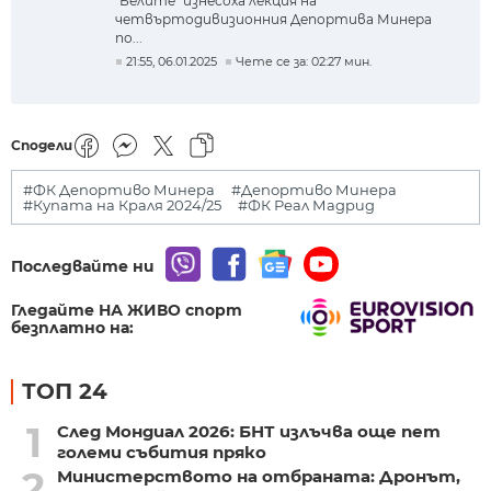
"Белите" изнесоха лекция на
четвъртодивизионния Депортива Минера
по...
21:55, 06.01.2025
Чете се за: 02:27 мин.
Сподели
#ФК Депортиво Минера
#Депортиво Минера
#Купата на Краля 2024/25
#ФК Реал Мадрид
Последвайте ни
Гледайте НА ЖИВО спорт
безплатно на:
ТОП 24
1
След Мондиал 2026: БНТ излъчва още пет
големи събития пряко
2
Министерството на отбраната: Дронът,