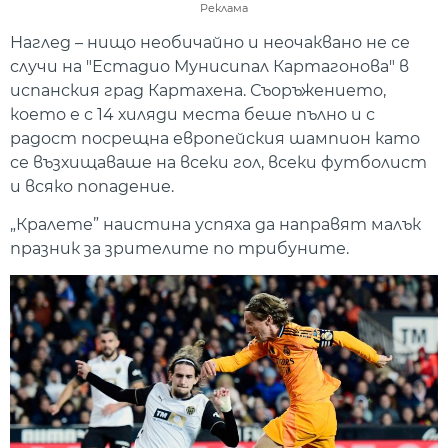
Реклама
Наглед – нищо необичайно и неочаквано не се
случи на "Естадио Мунисипал Картагонова" в
испанския град Картахена. Съоръжението,
което е с 14 хиляди места беше пълно и с
радост посрещна европейския шампион като
се възхищаваше на всеки гол, всеки футболист
и всяко попадение.
„Кралете” наистина успяха да направят малък
празник за зрителите по трибуните.