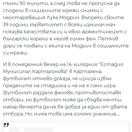
пълни 90 минути, а след това не пропусна да
сподели в социалните мрежи снимки с
неостаряващия Лука Модрич. Въпреки своите
39 години хърватинът с всеки изминал мач
показва качествата си и явно аржентинецът с
български корени е негов голям фен. Петков
дори се похвали с екипа на Модрич в социалните
си мрежи.
И в понеделник вечер на 14-хилядния "Естадио
Мунисипал Картагонова" в Картахена,
футболът отново доказа, че излиза извън
пределите на стадиона и че не е само игра.
Футболът разделя фенове, противопоставя
отбори, но футболът може да сбъдва мечти,
макар вечерта да не бе добра за един от двата
отбора. Но, нима това има голямо значение....