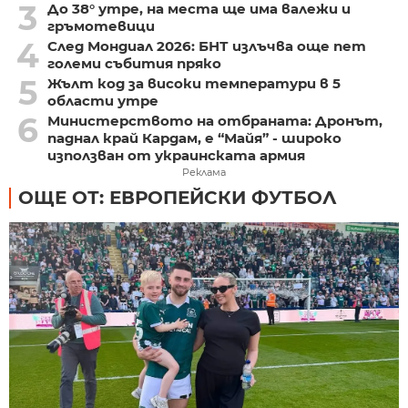
3
До 38° утре, на места ще има валежи и
гръмотевици
4
След Мондиал 2026: БНТ излъчва още пет
големи събития пряко
5
Жълт код за високи температури в 5
области утре
6
Министерството на отбраната: Дронът,
паднал край Кардам, е “Майя” - широко
използван от украинската армия
Реклама
ОЩЕ ОТ: ЕВРОПЕЙСКИ ФУТБОЛ