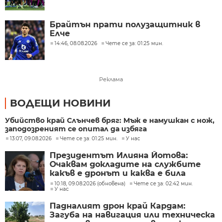
Брайтън прати полузащитник в
Елче
14:46, 08.08.2026
Чете се за: 01:25 мин.
Реклама
ВОДЕЩИ НОВИНИ
Убийство край Слънчев бряг: Мъж е намушкан с нож,
заподозреният се опитал да избяга
13:07, 09.08.2026
Чете се за: 01:25 мин.
У нас
Президентът Илияна Йотова:
Очаквам докладите на службите
какъв е дронът и каква е била
неговата роля
10:18, 09.08.2026 (обновена)
Чете се за: 02:42 мин.
У нас
Падналият дрон край Кардам:
Загуба на навигация или техническа