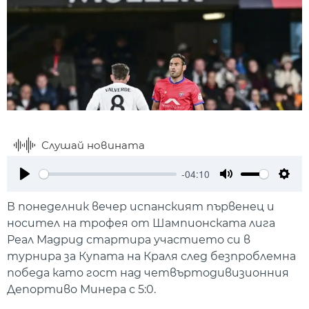
Слушай новината
-04:10
Play
Mute
Setti
В понеделник вечер испанският първенец и
носител на трофея от Шампионската лига
Реал Мадрид стартира участието си в
турнира за Купата на Краля след безпроблемна
победа като гост над четвъртодивизионния
Депортиво Минера с 5:0.