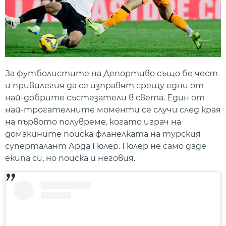
За футболистите на Депортиво също бе чест
и привилегия да се изправят срещу едни от
най-добрите състезатели в света. Един от
най-трогателните моменти се случи след края
на първото полувреме, когато играч на
домакините поиска фланелката на турския
суперталант Арда Гюлер. Гюлер не само даде
екипа си, но поиска и неговия.