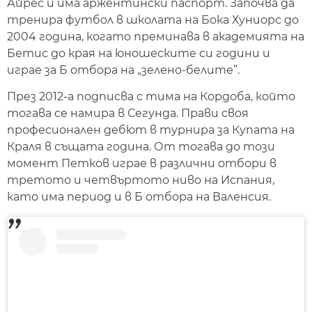
Айрес и има аржентински паспорт. Започва да
тренира футбол в школата на Бока Хуниорс до
2004 година, когато преминава в академията на
Бетис до края на юношеските си години и
играе за Б отбора на „зелено-белите”.
През 2012-а подписва с тима на Кордоба, който
тогава се намира в Сегунда. Прави своя
професионален дебют в турнира за Купата на
Краля в същата година. От тогава до този
момент Петков играе в различни отбори в
третото и четвъртото ниво на Испания,
като има период и в Б отбора на Валенсия.