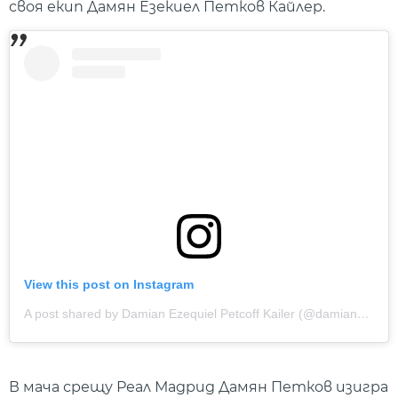
своя екип Дамян Езекиел Петков Кайлер.
View this post on Instagram
A post shared by Damian Ezequiel Petcoff Kailer (@damianpetcoff)
В мача срещу Реал Мадрид Дамян Петков изигра