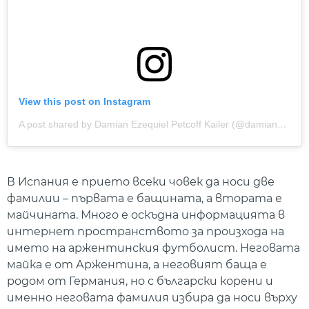
View this post on Instagram
A post shared by Damian Ezequiel Petcoff Kailer (@damianpetcoff)
В Испания е прието всеки човек да носи две
фамилии – първата е бащината, а втората е
майчината. Много е оскъдна информацията в
интернет пространството за произхода на
името на аржентинския футболист. Неговата
майка е от Аржентина, а неговият баща е
родом от Германия, но с български корени и
именно неговата фамилия избира да носи върху