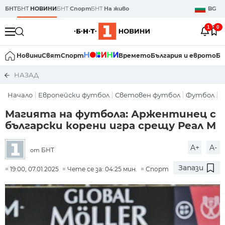
БНТ
БНТ
НОВИНИ
БНТ
Спорт
БНТ
На живо
BG
1
0
Новини
Свят
Спорт
Времето
България и еврото
Би
НАЗАД
Начало
Европейски футбол
Световен футбол
Футбол
Магията на футбола: Аржентинец с
български корени игра срещу Реал М
A+
A-
БНТ
от
Запази
19:00, 07.01.2025
Чете се за: 04:25 мин.
Спорт