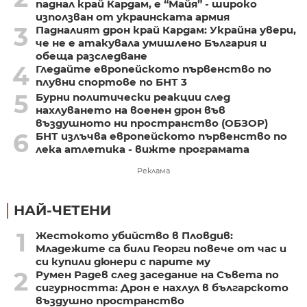
паднал край Кардам, е “Майя” - широко
използван от украинската армия
3
Падналият дрон край Кардам: Украйна увери,
че не е атакувала умишлено България и
обеща разследване
4
Гледайте европейското първенство по
плувни спортове по БНТ 3
5
Бурни политически реакции след
нахлуването на военен дрон във
въздушното ни пространство (ОБЗОР)
6
БНТ излъчва европейското първенство по
лека атлетика - вижте програмата
Реклама
НАЙ-ЧЕТЕНИ
1
Жестокото убийство в Пловдив:
Младежите са били Георги повече от час и
си купили дюнери с парите му
2
Румен Радев след заседание на Съвета по
сигурността: Дрон е нахлул в българското
въздушно пространство