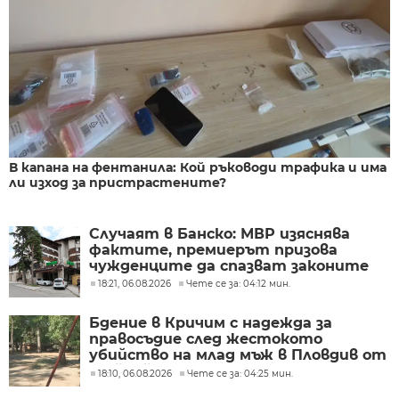
В капана на фентанила: Кой ръководи трафика и има
ли изход за пристрастените?
Случаят в Банско: МВР изяснява
фактите, премиерът призова
чужденците да спазват законите
18:21, 06.08.2026
Чете се за: 04:12 мин.
Бдение в Кричим с надежда за
правосъдие след жестокото
убийство на млад мъж в Пловдив от
тийнейджъри
18:10, 06.08.2026
Чете се за: 04:25 мин.