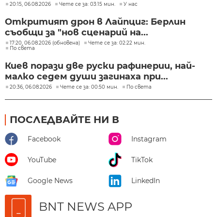
20:15, 06.08.2026
Чете се за: 03:15 мин.
У нас
Откритият дрон в Лайпциг: Берлин
съобщи за "нов сценарий на...
17:20, 06.08.2026 (обновена)
Чете се за: 02:22 мин.
По света
Киев порази две руски рафинерии, най-
малко седем души загинаха при...
20:36, 06.08.2026
Чете се за: 00:50 мин.
По света
ПОСЛЕДВАЙТЕ НИ В
Facebook
Instagram
YouTube
TikTok
Google News
LinkedIn
BNT NEWS APP