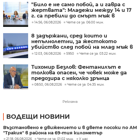
"Било е не само побой, а и гавра с
жертвата": Младежи между 14 и 17
г. са пребили до смърт мъж в
Пловдив
14:56, 06.08.2026
Чете се за: 06:00 мин.
8 задържани, сред които и
непълнолетни, за жестокото
убийство след побой на млад мъж в
Пловдив
12:03, 06.08.2026
5950
Чете се за: 03:22 мин.
Тихомир Безлов: Фентанилът е
толкова опасен, че човек може да
предозира с няколко зрънца
08:50, 06.08.2026
Чете се за: 04:35 мин.
Реклама
ВОДЕЩИ НОВИНИ
Възстановено е движението и в двете посоки по АМ
"Тракия" в района на 69-тия километър
21:18, 06.08.2026
Чете се за: 01:02 мин.
У нас