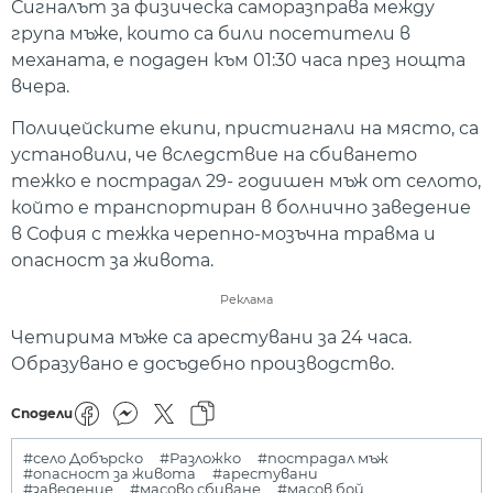
Сигналът за физическа саморазправа между
група мъже, които са били посетители в
механата, е подаден към 01:30 часа през нощта
вчера.
Полицейските екипи, пристигнали на място, са
установили, че вследствие на сбиването
тежко е пострадал 29- годишен мъж от селото,
който е транспортиран в болнично заведение
в София с тежка черепно-мозъчна травма и
опасност за живота.
Реклама
Четирима мъже са арестувани за 24 часа.
Образувано е досъдебно производство.
Сподели
#село Добърско
#Разложко
#пострадал мъж
#опасност за живота
#арестувани
#заведение
#масово сбиване
#масов бой