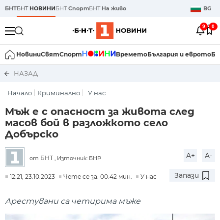
БНТ
БНТ
НОВИНИ
БНТ
Спорт
БНТ
На живо
BG
9
0
Новини
Свят
Спорт
Времето
България и еврото
Би
НАЗАД
Начало
Криминално
У нас
Мъж е с опасност за живота след
масов бой в разложкото село
Добърско
A+
A-
БНТ
от
, Източник: БНР
Запази
12:21, 23.10.2023
Чете се за: 00:42 мин.
У нас
Арестувани са четирима мъже