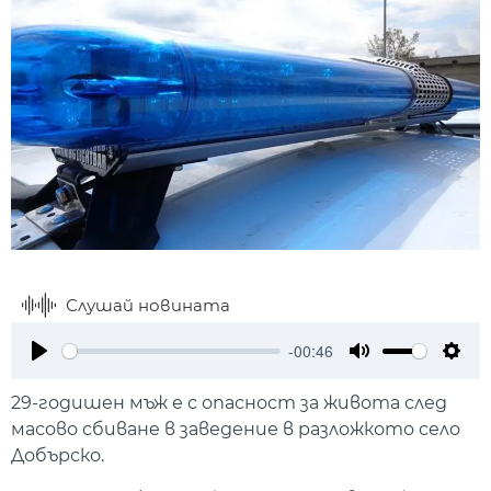
Слушай новината
-00:46
Play
Mute
Setti
29-годишен мъж е с опасност за живота след
масово сбиване в заведение в разложкото село
Добърско.