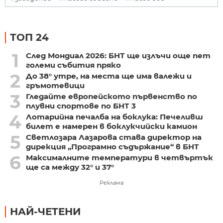
ТОП 24
1
След Мондиал 2026: БНТ ще излъчи още пет
големи събития пряко
2
До 38° утре, на места ще има валежи и
гръмотевици
3
Гледайте европейското първенство по
плувни спортове по БНТ 3
4
Лотарийна печалба на боклука: Печеливш
билет е намерен в боклукчийски камион
5
Светлозара Лазарова става директор на
дирекция „Програмно съдържание“ в БНТ
6
Максималните температури в четвъртък
ще са между 32° и 37°
Реклама
НАЙ-ЧЕТЕНИ