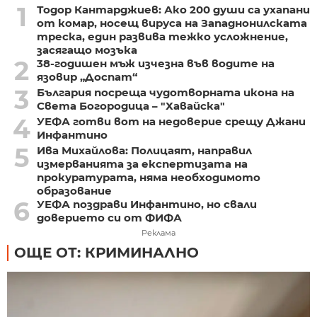
1
Тодор Кантарджиев: Ако 200 души са ухапани
от комар, носещ вируса на Западнонилската
треска, един развива тежко усложнение,
засягащо мозъка
2
38-годишен мъж изчезна във водите на
язовир „Доспат“
3
България посреща чудотворната икона на
Света Богородица – "Хавайска"
4
УЕФА готви вот на недоверие срещу Джани
Инфантино
5
Ива Михайлова: Полицаят, направил
измерванията за експертизата на
прокуратурата, няма необходимото
образование
6
УЕФА поздрави Инфантино, но свали
доверието си от ФИФА
Реклама
ОЩЕ ОТ: КРИМИНАЛНО