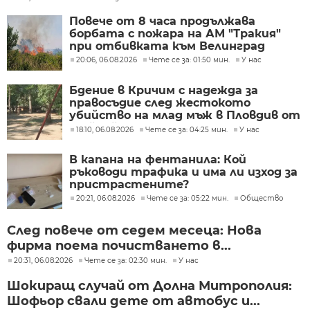
Повече от 8 часа продължава
борбата с пожара на АМ "Тракия"
при отбивката към Велинград
20:06, 06.08.2026
Чете се за: 01:50 мин.
У нас
Бдение в Кричим с надежда за
правосъдие след жестокото
убийство на млад мъж в Пловдив от
тийнейджъри
18:10, 06.08.2026
Чете се за: 04:25 мин.
У нас
В капана на фентанила: Кой
ръководи трафика и има ли изход за
пристрастените?
20:21, 06.08.2026
Чете се за: 05:22 мин.
Общество
След повече от седем месеца: Нова
фирма поема почистването в...
20:31, 06.08.2026
Чете се за: 02:30 мин.
У нас
Шокиращ случай от Долна Митрополия:
Шофьор свали дете от автобус и...