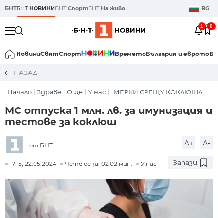
БНТ
БНТ
НОВИНИ
БНТ
Спорт
БНТ
На живо
BG
1
0
Новини
Свят
Спорт
Времето
България и еврото
Би
НАЗАД
Начало
Здраве
Още
У нас
МЕРКИ СРЕЩУ КОКЛЮША
МС отпуска 1 млн. лв. за имунизация и
тестове за коклюш
A+
A-
БНТ
от
Запази
17:15, 22.05.2024
Чете се за: 02:02 мин.
У нас