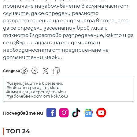
протичане на заболяването в голяма част от
случаите, да се определи реалното
разпространение на епидемията в страната,
да се определи засегнатия брой лица и
тяхното възрастово разпределение, както и да
се извърши анализ на епидемията и
необходимостта от предприемане на
допълнителни мерки.
Сподели
#имунизация на бременни
#ваксини срещу коклюш
#имунизация срещу коклюш
#заболеваемост от коклюш
Последвайте ни
ТОП 24