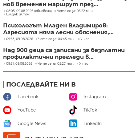
нов временен маршрут през...
08:05, 09.08.2026 (обновена)
Чете се за: 03:22 мин.
Близък изток
Психологът Младен Владимиров:
Агресията няма лесни обяснения,...
09:53, 09.08.2026
Чете се за: 04:45 мин.
У нас
Над 900 деца са записани за безплатни
профилактични прегледи в...
09:31, 09.08.2026
Чете се за: 05:27 мин.
У нас
ПОСЛЕДВАЙТЕ НИ В
Facebook
Instagram
YouTube
TikTok
Google News
LinkedIn