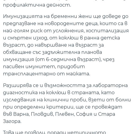
профилактична дейност.
Имунизацията на бременни жени ще доведе до
предпазване на новородените деца, които са в
най-голям риск от усложнения, хоспитализация
и смъртен изход, от коклюш в ранна детска
възраст, до навършване на възраст за
обхващане със задължителна планова
имунизация (от 6-седмична възраст), чрез
пасивен имунитет, придобит
трансплацентарно от майката.
Разширява се и възможността за лабораторна
диагностика на коклюш в страната, като
изследвания на клинични проби, взети от болни
при определени критерии, ще се провеждат
във Варна, Пловдив, Плевен, София и Стара
Загора.
Това ще позволи, поради нетипичното