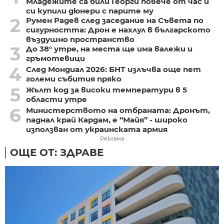
Младежите са били Георги повече от час и
си купили дюнери с парите му
2
Румен Радев след заседание на Съвета по
сигурността: Дрон е нахлул в българското
въздушно пространство
3
До 38° утре, на места ще има валежи и
гръмотевици
4
След Мондиал 2026: БНТ излъчва още пет
големи събития пряко
5
Жълт код за високи температури в 5
области утре
6
Министерството на отбраната: Дронът,
паднал край Кардам, е “Майя” - широко
използван от украинската армия
Реклама
ОЩЕ ОТ: ЗДРАВЕ