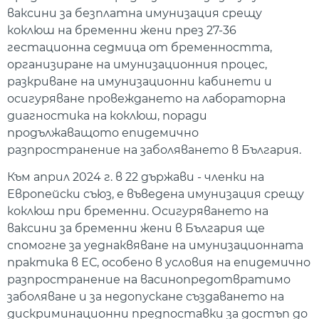
ваксини за безплатна имунизация срещу
коклюш на бременни жени през 27-36
гестационна седмица от бременността,
организиране на имунизационния процес,
разкриване на имунизационни кабинети и
осигуряване провеждането на лабораторна
диагностика на коклюш, поради
продължаващото епидемично
разпространение на заболяването в България.
Към април 2024 г. в 22 държави - членки на
Европейски съюз, е въведена имунизация срещу
коклюш при бременни. Осигуряването на
ваксини за бременни жени в България ще
спомогне за уеднаквяване на имунизационната
практика в ЕС, особено в условия на епидемично
разпространение на васинопредотвратимо
заболяване и за недопускане създаването на
дискриминационни предпоставки за достъп до