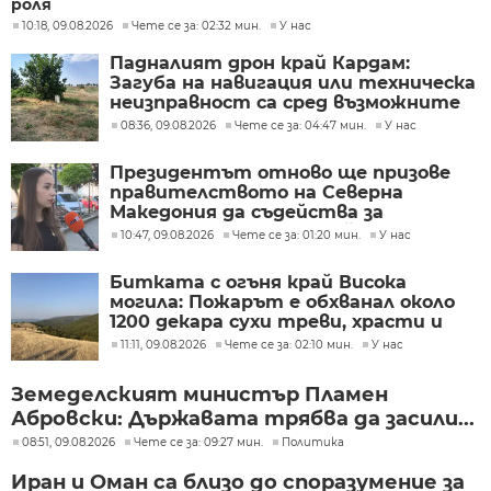
роля
10:18, 09.08.2026
Чете се за: 02:32 мин.
У нас
Падналият дрон край Кардам:
Загуба на навигация или техническа
неизправност са сред възможните
причини
08:36, 09.08.2026
Чете се за: 04:47 мин.
У нас
Президентът отново ще призове
правителството на Северна
Македония да съдейства за
лечението на Ива Михайлова
10:47, 09.08.2026
Чете се за: 01:20 мин.
У нас
Битката с огъня край Висока
могила: Пожарът е обхванал около
1200 декара сухи треви, храсти и
дъбова гора
11:11, 09.08.2026
Чете се за: 02:10 мин.
У нас
Земеделският министър Пламен
Абровски: Държавата трябва да засили...
08:51, 09.08.2026
Чете се за: 09:27 мин.
Политика
Иран и Оман са близо до споразумение за