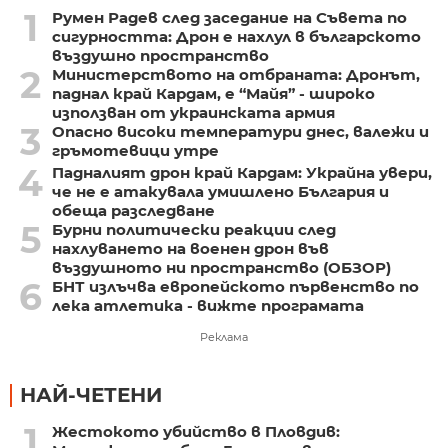
1
Румен Радев след заседание на Съвета по
сигурността: Дрон е нахлул в българското
въздушно пространство
2
Министерството на отбраната: Дронът,
паднал край Кардам, е “Майя” - широко
използван от украинската армия
3
Опасно високи температури днес, валежи и
гръмотевици утре
4
Падналият дрон край Кардам: Украйна увери,
че не е атакувала умишлено България и
обеща разследване
5
Бурни политически реакции след
нахлуването на военен дрон във
въздушното ни пространство (ОБЗОР)
6
БНТ излъчва европейското първенство по
лека атлетика - вижте програмата
Реклама
НАЙ-ЧЕТЕНИ
1
Жестокото убийство в Пловдив: