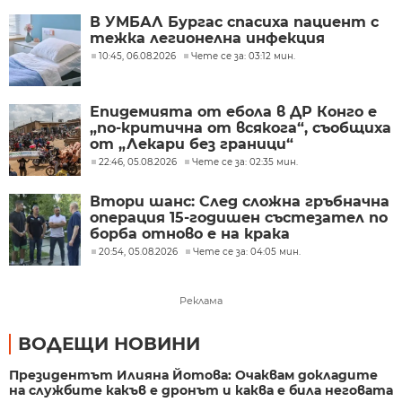
В УМБАЛ Бургас спасиха пациент с
тежка легионелна инфекция
10:45, 06.08.2026
Чете се за: 03:12 мин.
Епидемията от ебола в ДР Конго е
„по-критична от всякога“, съобщиха
от „Лекари без граници“
22:46, 05.08.2026
Чете се за: 02:35 мин.
Втори шанс: След сложна гръбначна
операция 15-годишен състезател по
борба отново е на крака
20:54, 05.08.2026
Чете се за: 04:05 мин.
Реклама
ВОДЕЩИ НОВИНИ
Президентът Илияна Йотова: Очаквам докладите
на службите какъв е дронът и каква е била неговата