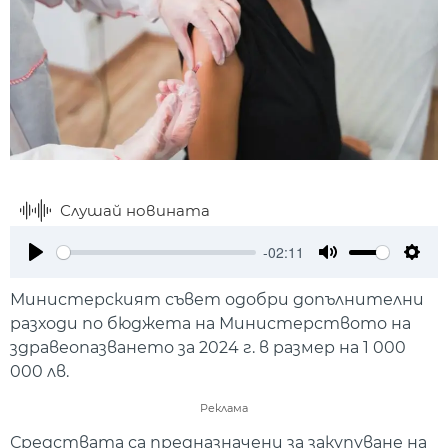
Слушай новината
-02:11
Play
Mute
Setti
Министерският съвет одобри допълнителни
разходи по бюджета на Министерството на
здравеопазването за 2024 г. в размер на 1 000
000 лв.
Реклама
Средствата са предназначени за закупуване на