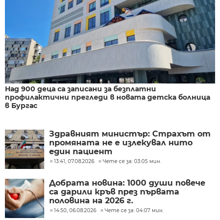
Над 900 деца са записани за безплатни
профилактични прегледи в новата детска болница
в Бургас
Здравният министър: Страхът от
промяната не е излекувал нито
един пациент
13:41, 07.08.2026
Чете се за: 03:05 мин.
Добрата новина: 1000 души повече
са дарили кръв през първата
половина на 2026 г.
14:50, 06.08.2026
Чете се за: 04:07 мин.