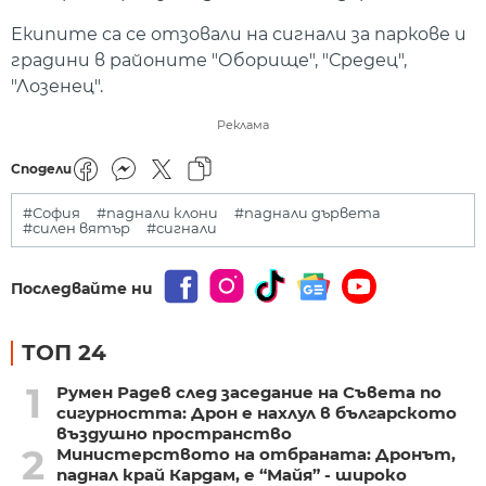
Екипите са се отзовали на сигнали за паркове и
градини в районите "Оборище", "Средец",
"Лозенец".
Реклама
Сподели
#София
#паднали клони
#паднали дървета
#силен вятър
#сигнали
Последвайте ни
ТОП 24
1
Румен Радев след заседание на Съвета по
сигурността: Дрон е нахлул в българското
въздушно пространство
2
Министерството на отбраната: Дронът,
паднал край Кардам, е “Майя” - широко