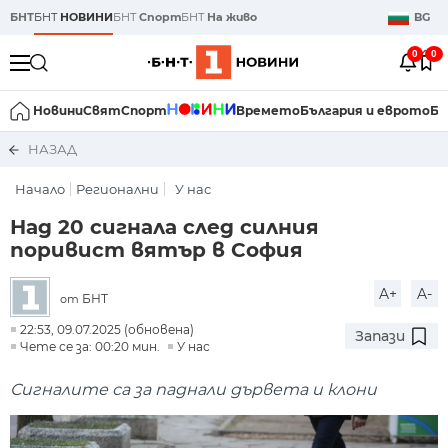
БНТ
БНТ
НОВИНИ
БНТ
Спорт
БНТ
На живо
BG
0
0
Новини
Свят
Спорт
Времето
България и еврото
Би
НАЗАД
Начало
Регионални
У нас
Над 20 сигнала след силния
поривист вятър в София
A+
A-
БНТ
от
22:53, 09.07.2025 (обновена)
Запази
Чете се за: 00:20 мин.
У нас
Сигналите са за паднали дървета и клони