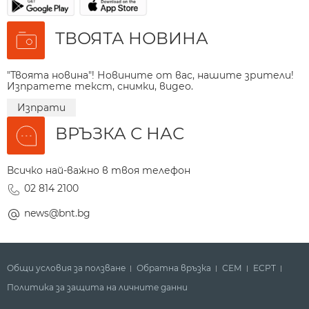
ТВОЯТА НОВИНА
"Твоята новина"! Новините от вас, нашите зрители!
Изпратете текст, снимки, видео.
Изпрати
ВРЪЗКА С НАС
Всичко най-важно в твоя телефон
02 814 2100
news@bnt.bg
Общи условия за ползване
Обратна връзка
СЕМ
ECPT
Политика за защита на личните данни