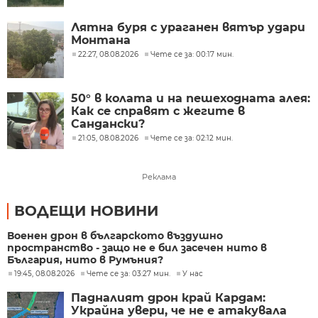
Лятна буря с ураганен вятър удари
Монтана
22:27, 08.08.2026
Чете се за: 00:17 мин.
50° в колата и на пешеходната алея:
Как се справят с жегите в
Сандански?
21:05, 08.08.2026
Чете се за: 02:12 мин.
Реклама
ВОДЕЩИ НОВИНИ
Военен дрон в българското въздушно
пространство - защо не е бил засечен нито в
България, нито в Румъния?
19:45, 08.08.2026
Чете се за: 03:27 мин.
У нас
Падналият дрон край Кардам:
Украйна увери, че не е атакувала