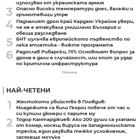
използван от украинската армия
3
Опасно високи температури днес, валежи и
гръмотевици утре
4
Падналият дрон край Кардам: Украйна увери,
че не е атакувала умишлено България и
обеща разследване
5
БНТ излъчва европейското първенство по
лека атлетика - вижте програмата
6
Радослав Рибарски, ПП: Основният въпрос за
дрона е дали е случайност, или опит за удар
по критична инфраструктура
Реклама
НАЙ-ЧЕТЕНИ
1
Жестокото убийство в Пловдив:
Младежите са били Георги повече от час и
си купили дюнери с парите му
2
Тодор Кантарджиев: Ако 200 души са ухапани
от комар, носещ вируса на Западнонилската
треска, един развива тежко усложнение,
засягащо мозъка