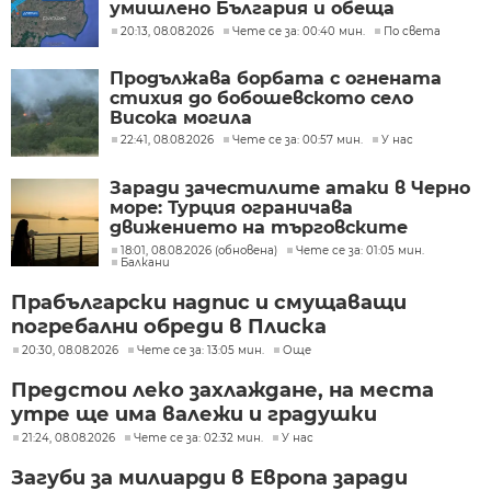
умишлено България и обеща
разследване
20:13, 08.08.2026
Чете се за: 00:40 мин.
По света
Продължава борбата с огнената
стихия до бобошевското село
Висока могила
22:41, 08.08.2026
Чете се за: 00:57 мин.
У нас
Заради зачестилите атаки в Черно
море: Турция ограничава
движението на търговските
кораби
18:01, 08.08.2026 (обновена)
Чете се за: 01:05 мин.
Балкани
Прабългарски надпис и смущаващи
погребални обреди в Плиска
20:30, 08.08.2026
Чете се за: 13:05 мин.
Още
Предстои леко захлаждане, на места
утре ще има валежи и градушки
21:24, 08.08.2026
Чете се за: 02:32 мин.
У нас
Загуби за милиарди в Европа заради