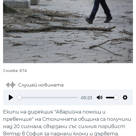
Снимка: БТА
Слушай новината
-00:23
Play
Mute
Setti
Екипи на дирекция "Аварийна помощ и
превенция" на Столичната община са получили
над 20 сигнала, свързани със силния поривист
вятър в София за паднали клони и дървета.