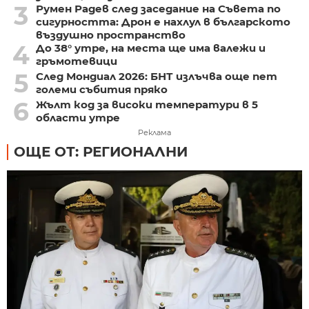
3
Румен Радев след заседание на Съвета по
сигурността: Дрон е нахлул в българското
въздушно пространство
4
До 38° утре, на места ще има валежи и
гръмотевици
5
След Мондиал 2026: БНТ излъчва още пет
големи събития пряко
6
Жълт код за високи температури в 5
области утре
Реклама
ОЩЕ ОТ: РЕГИОНАЛНИ