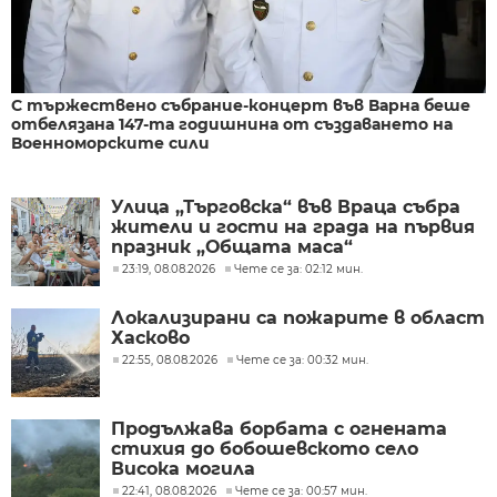
С тържествено събрание-концерт във Варна беше
отбелязана 147-та годишнина от създаването на
Военноморските сили
Улица „Търговска“ във Враца събра
жители и гости на града на първия
празник „Общата маса“
23:19, 08.08.2026
Чете се за: 02:12 мин.
Локализирани са пожарите в област
Хасково
22:55, 08.08.2026
Чете се за: 00:32 мин.
Продължава борбата с огнената
стихия до бобошевското село
Висока могила
22:41, 08.08.2026
Чете се за: 00:57 мин.