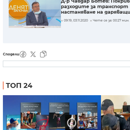
Д-р Чавдар Ботев: Покри
разходите за транспорт 
настаняване на даряващ
кръвна плазма
09:19, 03.11.2020
Чете се за: 00:27 мин.
Сподели
ТОП 24