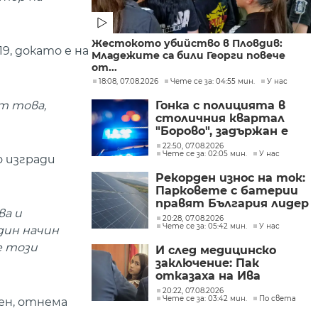
Жестокото убийство в Пловдив:
9, докато е на
Младежите са били Георги повече
от...
18:08, 07.08.2026
Чете се за: 04:55 мин.
У нас
от това,
Гонка с полицията в
столичния квартал
"Борово", задържан е
мъж, у когото са
22:50, 07.08.2026
Чете се за: 02:05 мин.
У нас
намерени 460 000 евро
о изгради
Рекорден износ на ток:
Парковете с батерии
правят България лидер
ва и
на пазара
20:28, 07.08.2026
Чете се за: 05:42 мин.
У нас
един начин
е този
И след медицинско
заключение: Пак
отказаха на Ива
Михайлова да се лекува
20:22, 07.08.2026
Чете се за: 03:42 мин.
По света
в България
ен, отнема