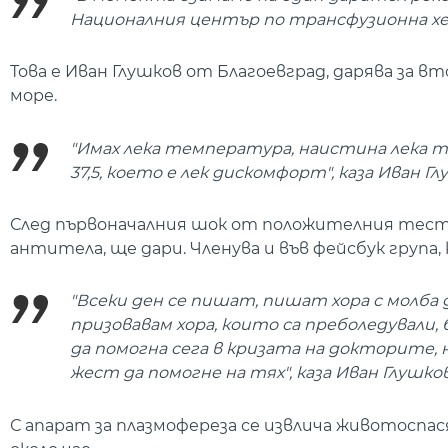
Националния център по трансфузионна х
Това е Иван Глушков от Благоевград, дарява за вт
море.
"Имах лека температура, наистина лека те
37,5, което е лек дискомфорт", каза Иван Гл
След първоначалния шок от положителния тест л
антитела, ще дари. Членува и във фейсбук група
"Всеки ден се пишат, пишат хора с молба д
призовавам хора, които са преболедували, 
да помогна сега в кризата на докторите,
жест да помогне на тях", каза Иван Глушков
С апарат за плазмофереза се извлича животоспа