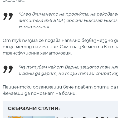
около час.
"След взимането на продукта, на рековале
антитела във ВМА", обясни Николай Нико
хематология.
От тук плазма се подава напълно безвъзмездно 
този метод на лечение. Само на две места в ст
трансфузионна хематология.
"Аз пътувам чак от Варна, защото там ня
искали да дарят, но този път ги спира", к
Пациентски организации вече правят опити да
желаещи да помогнат на болни.
СВЪРЗАНИ СТАТИИ: