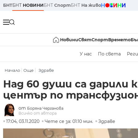
БНТ
БНТ
НОВИНИ
БНТ
Спорт
БНТ
На живо
Новини
Свят
Спорт
Времето
Бъ
У нас
По света
Реги
Начало
Още
Здраве
Над 60 души са дарили 
център по трансфузио
от
Боряна Черганова
Всичко от автора
17:04, 03.11.2020
Чете се за: 01:10 мин.
Здраве