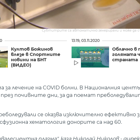
Субтитрите са автоматично генерирани и може да 
20
13:19, 03.11.2020
Култов Божинов
Облачно в 
влезе в Спортните
голямата 
новини на БНТ
страната
(ВИДЕО)
 за лечение на COVID болни. В Националния центъ
през почивните дни, за да поемат преболедувал
реболедували се оказва изключително ефективно з
сфузионна хематология донорите са над 60.
алесцентна плазма", каза Николай Николов - дире