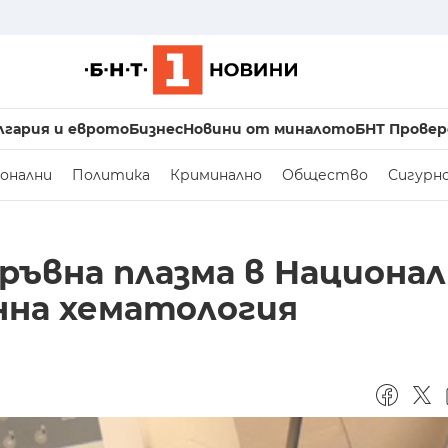
лгария и еврото
Бизнес
Новини от миналото
БНТ Провер
онални
Политика
Криминално
Общество
Сигурн
кръвна плазма в Национа
нна хематология