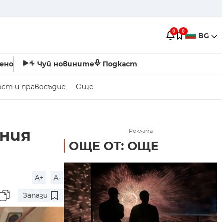
0
0
BG
ено
Чуй новините
Подкаст
ост и правосъдие
Още
лния
Реклама
ОЩЕ ОТ: ОЩЕ
A+
A-
Запази