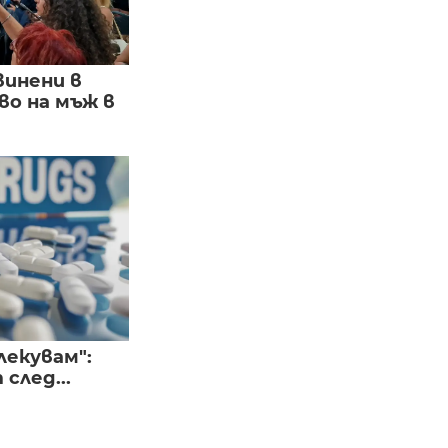
винени в
о на мъж в
лекувам":
след...