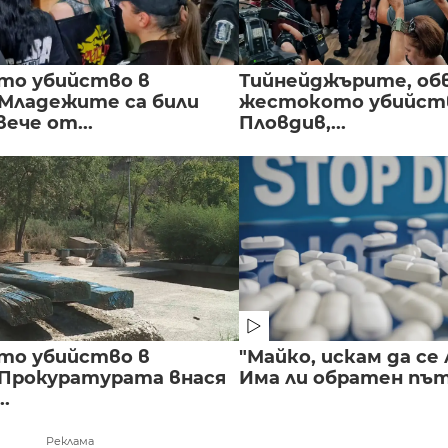
то убийство в
Тийнейджърите, об
 Младежите са били
жестокото убийств
вече от...
Пловдив,...
то убийство в
"Майко, искам да се 
 Прокуратурата внася
Има ли обратен път 
..
Реклама