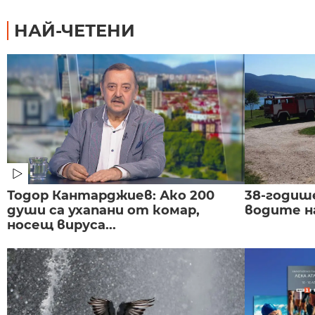
НАЙ-ЧЕТЕНИ
Тодор Кантарджиев: Ако 200
38-годиш
души са ухапани от комар,
водите н
носещ вируса...