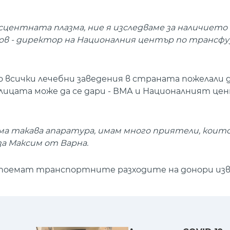
сцентната плазма, ние я изследваме за наличието
лов - директор на Националния център по трансфу
до всички лечебни заведения в страната пожелали
олицата може да се дари - ВМА и Националният це
ма такава апаратура, имам много приятели, които
аза Максим от Варна.
 поемат транспортните разходите на донори изв