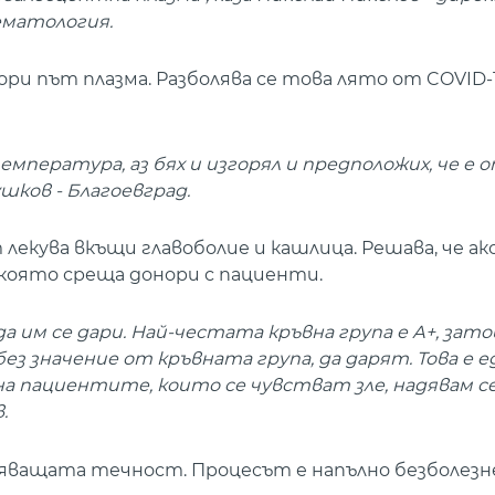
ематология.
ори път плазма. Разболява се това лято от COVID-1
мпература, аз бях и изгорял и предположих, че е 
ушков - Благоевград.
екува вкъщи главоболие и кашлица. Решава, че ак
, която среща донори с пациенти.
а им се дари. Най-честата кръвна група е А+, зато
без значение от кръвната група, да дарят. Това е 
 на пациентите, които се чувстват зле, надявам с
.
сяващата течност. Процесът е напълно безболезн