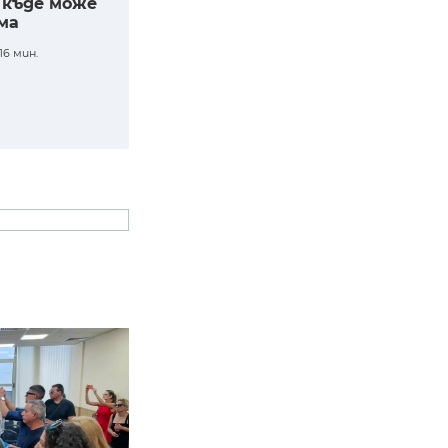
- къде може
ма
16 мин.