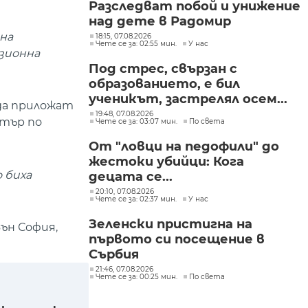
Разследват побой и унижение
над дете в Радомир
 на
18:15, 07.08.2026
Чете се за: 02:55 мин.
У нас
зионна
Под стрес, свързан с
образованието, е бил
ученикът, застрелял осем...
 да приложат
19:48, 07.08.2026
нтър по
Чете се за: 03:07 мин.
По света
От "ловци на педофили" до
жестоки убийци: Кога
 биха
децата се...
20:10, 07.08.2026
Чете се за: 02:37 мин.
У нас
Зеленски пристигна на
ън София,
първото си посещение в
Сърбия
21:46, 07.08.2026
Чете се за: 00:25 мин.
По света