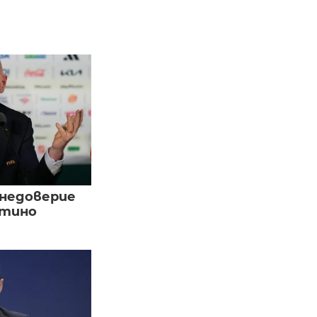
 недоверие
нтино