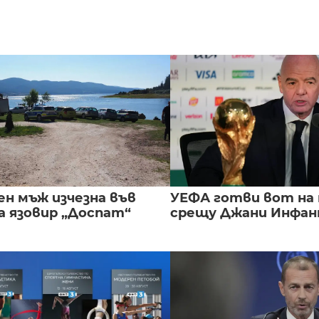
ен мъж изчезна във
УЕФА готви вот на
а язовир „Доспат“
срещу Джани Инфа