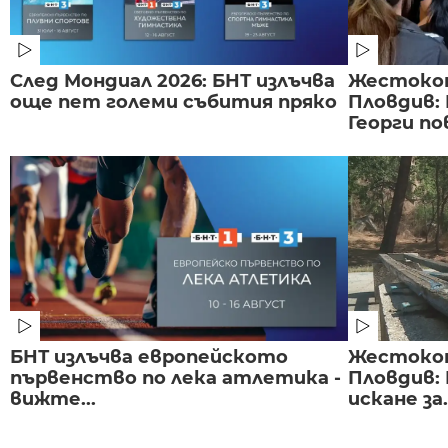
След Мондиал 2026: БНТ излъчва
Жестоко
още пет големи събития пряко
Пловдив:
Георги по
БНТ излъчва европейското
Жестоко
първенство по лека атлетика -
Пловдив:
вижте...
искане за.