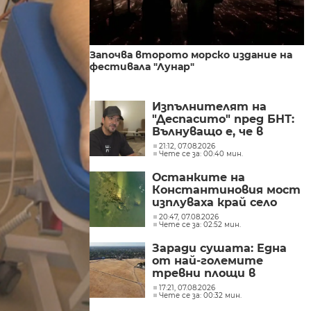
Започва второто морско издание на
фестивала "Лунар"
Изпълнителят на
"Деспасито" пред БНТ:
Вълнуващо е, че в
България хората пеят
21:12, 07.08.2026
Чете се за: 00:40 мин.
и танцуват на моите
песни
Останките на
Константиновия мост
изплуваха край село
Гиген
20:47, 07.08.2026
Чете се за: 02:52 мин.
Заради сушата: Една
от най-големите
тревни площи в
британската столица
17:21, 07.08.2026
Чете се за: 00:32 мин.
е напълно изгоряла