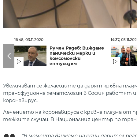
16:48, 03.11.2020
14:37, 03.11.20
Румен Радев: Виждаме
панически мерки и
комсомолски
ентусизъм
Увеличават се желаещите да дарят кръвна плазма
трансфузионна хематология в София работят и 
коронавирус.
Лечението на коронавируса с кръвна плазма от п
тежките случаи. В Националния център по тран
"В момента взимаме на един дарител реков