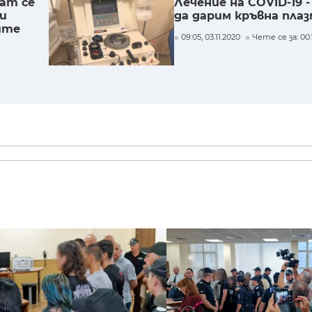
ват се
Лечение на COVID-19 
и
да дарим кръвна плаз
ите
09:05, 03.11.2020
Чете се за: 00: