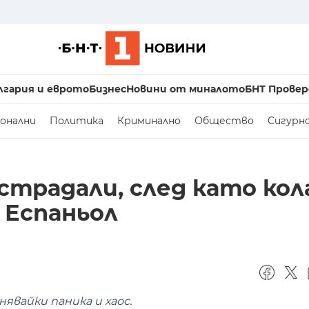
лгария и еврото
Бизнес
Новини от миналото
БНТ Провер
онални
Политика
Криминално
Общество
Сигурн
острадали, след като кол
 Еспаньол
явайки паника и хаос.