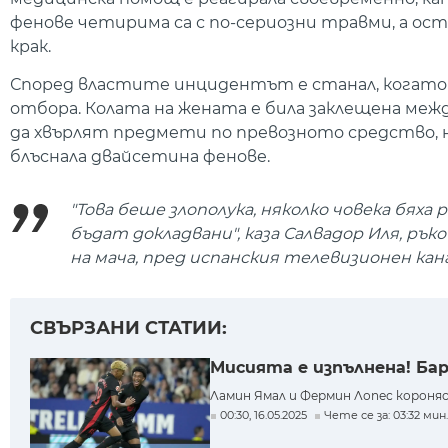
фенове четирима са с по-сериозни травми, а ост
крак.
Според властите инцидентът е станал, когато 
отбора. Колата на жената е била заклещена межд
да хвърлят предмети по превозното средство, 
блъснала двайсетина фенове.
"Това беше злополука, няколко човека бяха
бъдат докладвани", каза Салвадор Иля, р
на мача, пред испанския телевизионен канал
СВЪРЗАНИ СТАТИИ:
Мисията е изпълнена! Ба
Ламин Ямал и Фермин Лопес короняс
00:30, 16.05.2025
Чете се за: 03:32 мин.