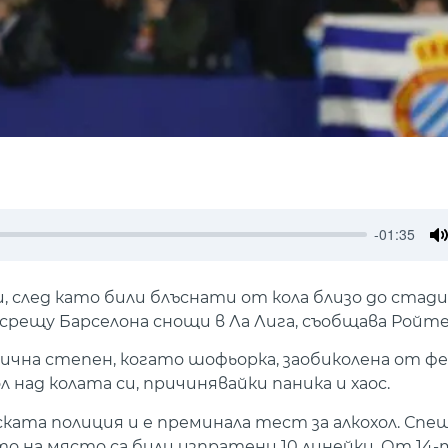
-01:35
M
и, след като били блъснати от кола близо до стад
рещу Барселона снощи в Ла Лига, съобщава Ройте
злична степен, когато шофьорка, заобиколена от фе
над колата си, причинявайки паника и хаос.
ата полиция и е преминала тест за алкохол. Спе
о на място са били изпратени 10 линейки. От 14-