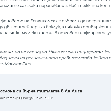
аналите са с леки наранявания. Най-тежката конт
феновете на Еспаньол са се събрали да посрещна
у два контейнера за боклук, а няколко привържени
нанасяйки му леки щети. В отговор шофьорката у
 ранени, но не сериозно. Няма големи инциденти, ко
ъководител на регионалното правителство, който
 Movistar Plus.
рселона си върна титлата в Ла Лига
аха каталунците за шампиони в...