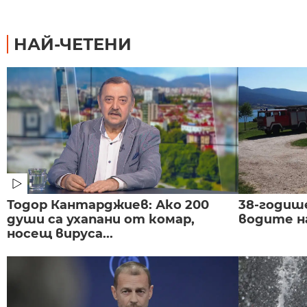
НАЙ-ЧЕТЕНИ
Тодор Кантарджиев: Ако 200
38-годиш
души са ухапани от комар,
водите н
носещ вируса...