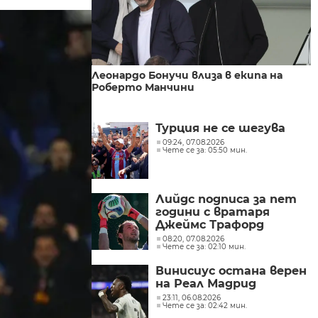
Леонардо Бонучи влиза в екипа на
Роберто Манчини
Турция не се шегува
09:24, 07.08.2026
Чете се за: 05:50 мин.
Лийдс подписа за пет
години с вратаря
Джеймс Трафорд
08:20, 07.08.2026
Чете се за: 02:10 мин.
Винисиус остана верен
на Реал Мадрид
23:11, 06.08.2026
Чете се за: 02:42 мин.