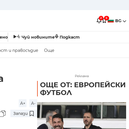
2
0
BG
ено
Чуй новините
Подкаст
ост и правосъдие
Още
а
Реклама
ОЩЕ ОТ: ЕВРОПЕЙСКИ
ФУТБОЛ
A+
A-
Запази