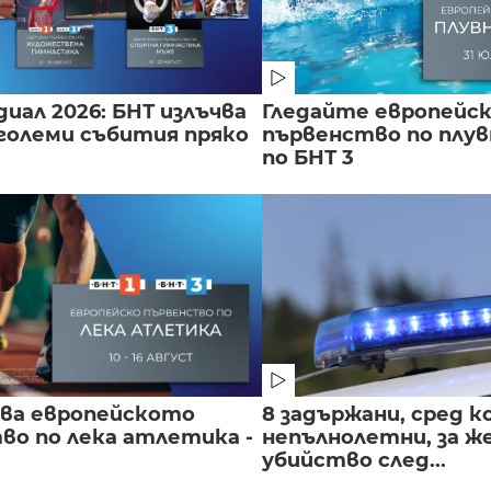
иал 2026: БНТ излъчва
Гледайте европейс
големи събития пряко
първенство по плу
по БНТ 3
чва европейското
8 задържани, сред к
во по лека атлетика -
непълнолетни, за 
убийство след...