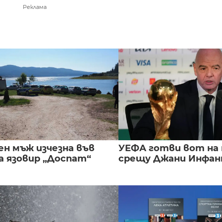
Реклама
ен мъж изчезна във
УЕФА готви вот на
а язовир „Доспат“
срещу Джани Инфа