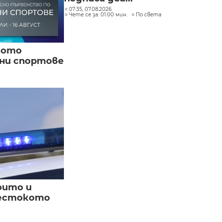
07:35, 07.08.2026
Чете се за: 01:00 мин.
По света
кото
вни спортове
оито и
жестокото