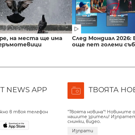
ре, на места ще има
След Мондиал 2026: 
 гръмотевици
още пет големи съ
T NEWS APP
ТВОЯТА НО
ажно в твоя телефон
"Твоята новина"! Новините о
нашите зрители! Изпрате
снимки, видео.
Изпрати