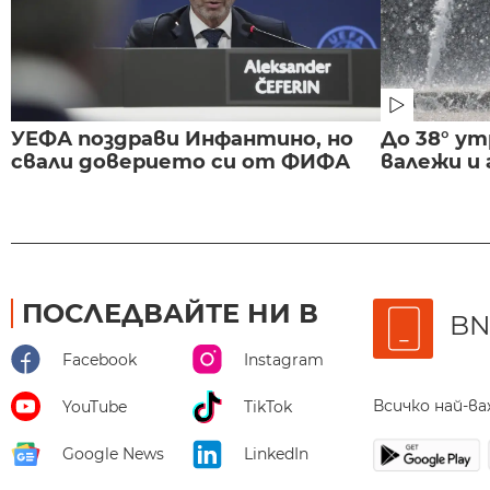
УЕФА поздрави Инфантино, но
До 38° ут
свали доверието си от ФИФА
валежи и
ПОСЛЕДВАЙТЕ НИ В
BN
Facebook
Instagram
Всичко най-в
YouTube
TikTok
Google News
LinkedIn