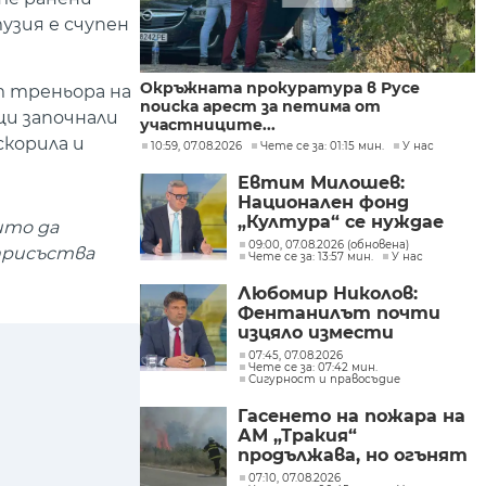
узия е счупен
Окръжната прокуратура в Русе
т треньора на
поиска арест за петима от
ци започнали
участниците...
скорила и
10:59, 07.08.2026
Чете се за: 01:15 мин.
У нас
Евтим Милошев:
Национален фонд
„Култура“ се нуждае
ито да
от законодателна
09:00, 07.08.2026 (обновена)
 присъства
Чете се за: 13:57 мин.
У нас
реформа, а процесите в
министерството ще
Любомир Николов:
бъдат максимално
Фентанилът почти
прозрачни
изцяло измести
хероина, възможно е
07:45, 07.08.2026
Чете се за: 07:42 мин.
разбитата
Сигурност и правосъдие
лаборатория да е
единствената у нас
Гасенето на пожара на
АМ „Тракия“
продължава, но огънят
е локализиран
07:10, 07.08.2026