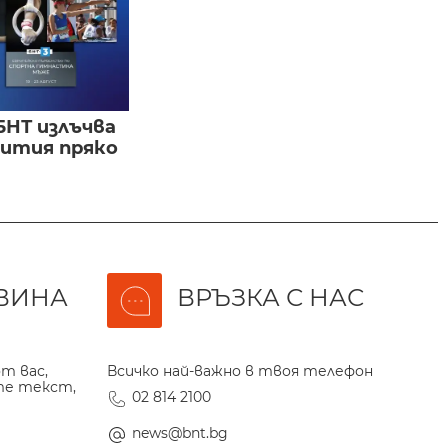
БНТ излъчва
бития пряко
ВИНА
ВРЪЗКА С НАС
т вас,
Всичко най-важно в твоя телефон
те текст,
02 814 2100
news@bnt.bg