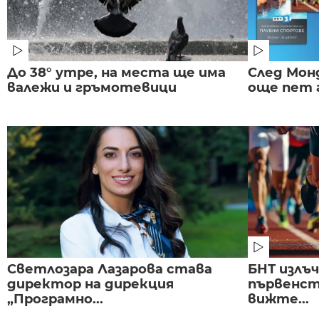
До 38° утре, на места ще има
След Монд
валежи и гръмотевици
още пет 
Светлозара Лазарова става
БНТ излъ
директор на дирекция
първенст
„Програмно...
вижте...