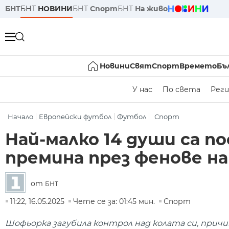
БНТ
БНТ
НОВИНИ
БНТ
Спорт
БНТ
На живо
Новини
Свят
Спорт
Времето
Бъ
У нас
По света
Реги
Начало
Европейски футбол
Футбол
Спорт
Най-малко 14 души са п
премина през фенове на
от
БНТ
11:22, 16.05.2025
Чете се за: 01:45 мин.
Спорт
Шофьорка загубила контрол над колата си, причин