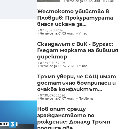
Чете се за: 00:45 мин.
У нас
Жестокото убийство в
Пловдив: Прокуратурата
внася искане за...
07:18, 07.08.2026
Чете се за: 01:05 мин.
У нас
Скандалът с ВиК - Бургас:
Гледат мярката на бившия
директор
07:24, 07.08.2026
Чете се за: 00:52 мин.
У нас
Тръмп увери, че САЩ имат
достатъчно боеприпаси и
очаква конфликтът...
07:30, 07.08.2026
Чете се за: 01:07 мин.
По света
Нов опит срещу
гражданството по
рождение: Доналд Тръмп
подписа два...