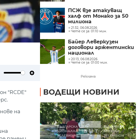
ПСЖ взе атакуващ
халф от Монако за 50
милиона
21:32, 06.08.2026
Чете се за: 01:10 мин.
Байер Леверкузен
договори аржентински
национал
20:13, 06.08.2026
Чете се за: 01:00 мин.
Реклама
ute
Settings
ВОДЕЩИ НОВИНИ
ион "RCDE"
рс.
нове на
шна
те ранени