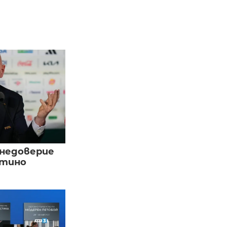
 недоверие
нтино