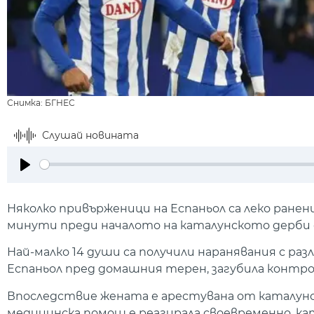
Снимка: БГНЕС
Слушай новината
Play
Няколко привърженици на Еспаньол са леко ранен
минути преди началото на каталунското дерби с
Най-малко 14 души са получили наранявания с ра
Еспаньол пред домашния терен, загубила контрол 
Впоследствие жената е арестувана от каталунск
медицинска помощ е реагирала своевременно, кат