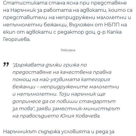
Статистиката стана ясна при представяне
на Наръчник за работата на адвокати, които са
представители на непридружени малолетни и
непълнолетни бежанци, възложен от НБПП на
екип от адвокати с редактор доц. д-р Капка
Георгиева.
Реклама
"Държавата дължи грижа по
предоставяне на качествена правна
помощ на най-уязвимата категория
бежанци – непридружените малолетни
и непълнолетни. Този наръчник ще
допринесе да се повиши стандартът
за това", заяви заместник-министърът
на правосъдието Юлия Ковачева.
Наръчникът съдържа условията и реда за