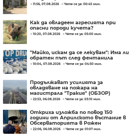
11:56, 07.08.2026
Чете се за: 00:45 мин.
Как да овладеем агресията при
опасни породи кучета?
10:20, 07.08.2026
Чете се за: 05:00 мин.
"Майко, искам да се лекувам": Има ли
обратен път след фентанила
10:04, 07.08.2026
Чете се за: 04:50 мин.
Продължават усилията за
овладяване на пожара на
магистрала "Тракия" (ОБЗОР)
22:53, 06.08.2026
Чете се за: 03:10 мин.
Откриха изложба по повод 150
години от Априлското въстание в
Обсерваторията в Рожен
22:06, 06.08.2026
Чете се за: 01:07 мин.