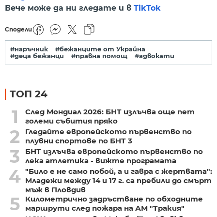
Вече може да ни гледате и в
TikTok
Сподели
#наръчник
#бежанците от Украйна
#деца бежанци
#правна помощ
#адвокати
ТОП 24
1
След Мондиал 2026: БНТ излъчва още пет
големи събития пряко
2
Гледайте европейското първенство по
плувни спортове по БНТ 3
3
БНТ излъчва европейското първенство по
лека атлетика - вижте програмата
4
"Било е не само побой, а и гавра с жертвата":
Младежи между 14 и 17 г. са пребили до смърт
мъж в Пловдив
5
Километрично задръстване по обходните
маршрути след пожара на АМ "Тракия"