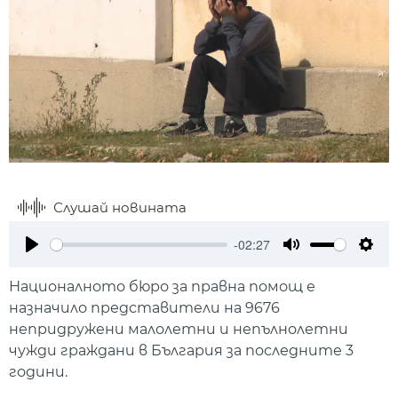
Слушай новината
-02:27
Play
Mute
Setti
Националното бюро за правна помощ е
назначило представители на 9676
непридружени малолетни и непълнолетни
чужди граждани в България за последните 3
години.