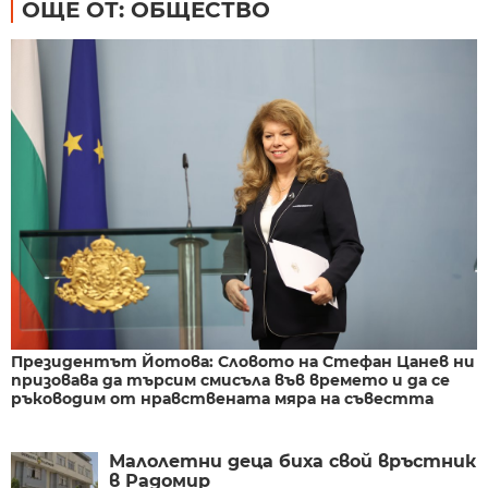
ОЩЕ ОТ: ОБЩЕСТВО
Президентът Йотова: Словото на Стефан Цанев ни
призовава да търсим смисъла във времето и да се
ръководим от нравствената мяра на съвестта
Малолетни деца биха свой връстник
в Радомир