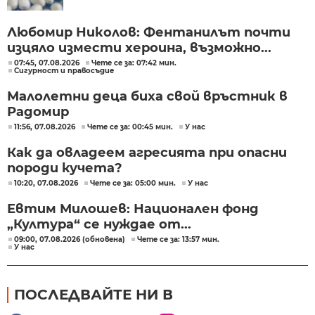
Любомир Николов: Фентанилът почти
изцяло измести хероина, възможно...
07:45, 07.08.2026
Чете се за: 07:42 мин.
Сигурност и правосъдие
Малолетни деца биха свой връстник в
Радомир
11:56, 07.08.2026
Чете се за: 00:45 мин.
У нас
Как да овладеем агресията при опасни
породи кучета?
10:20, 07.08.2026
Чете се за: 05:00 мин.
У нас
Евтим Милошев: Национален фонд
„Култура“ се нуждае от...
09:00, 07.08.2026 (обновена)
Чете се за: 13:57 мин.
У нас
ПОСЛЕДВАЙТЕ НИ В