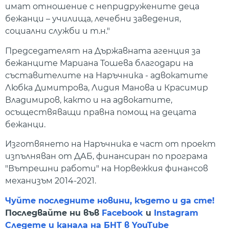
имат отношение с непридружените деца
бежанци – училища, лечебни заведения,
социални служби и т.н."
Председателят на Държавната агенция за
бежанците Мариана Тошева благодари на
съставителите на Наръчника - адвокатите
Любка Димитрова, Лидия Манова и Красимир
Владимиров, както и на адвокатите,
осъществяващи правна помощ на децата
бежанци.
Изготвянето на Наръчника е част от проект
изпълняван от ДАБ, финансиран по програма
"Вътрешни работи" на Норвежкия финансов
механизъм 2014-2021.
Чуйте последните новини, където и да сте!
Последвайте ни във
Facebook
и
Instagram
Следете и канала на БНТ в YouTube