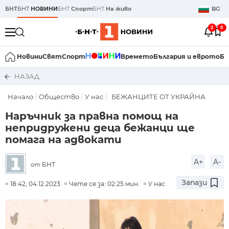
БНТ
БНТ
НОВИНИ
БНТ
Спорт
БНТ
На живо
BG
2
0
Новини
Свят
Спорт
Времето
България и еврото
Би
НАЗАД
Начало
Общество
У нас
БЕЖАНЦИТЕ ОТ УКРАЙНА
Наръчник за правна помощ на
непридружени деца бежанци ще
помага на адвокати
A+
A-
БНТ
от
Запази
18:42, 04.12.2023
Чете се за: 02:25 мин.
У нас