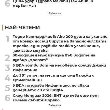
6
ЦСКА удари здраво Макаби (Тел Авив) в
първия мач
Реклама
НАЙ-ЧЕТЕНИ
1
Тодор Кантарджиев: Ако 200 души са ухапани
от комар, носещ вируса на Западнонилската
треска, един развива тежко усложнение,
засягащо мозъка
2
38-годишен мъж изчезна във водите на
язовир „Доспат“
3
УЕФА готви вот на недоверие срещу Джани
Инфантино
4
До 38° утре, на места ще има валежи и
гръмотевици
5
УЕФА поздрави Инфантино, но свали
доверието си от ФИФА
6
След Мондиал 2026: БНТ излъчва още пет
големи събития пряко
Реклама