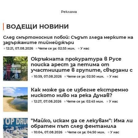
Реклама
ВОДЕЩИ НОВИНИ
След смъртоносния побой: Съдът гледа мерките на
задържаните тийнейджъри
12:21, 07.08.2026
Чете се за: 02:55 мин.
У нас
Окръжната прокуратура в Русе
поиска арест за петима от
участниците в групите, свързани с
разбитата лаборатория за
10:59, 07.08.2026
Чете се за: 02:50 мин.
У нас
фентанил
Как може да се избегне екстремно
ниското ниво на река Дунав?
12:27, 07.08.2026
Чете се за: 02:45 мин.
У нас
"Майко, искам да се лекувам": Има ли
обратен път след фентанила
10:04, 07.08.2026
Чете се за: 04:50 мин.
У нас