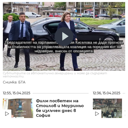
Председателят на парламента Наталия Киселова не даде прогноза
за стабилността на управляващата коалиция на поредния вот на
недоверие, внесен от опозицията.
Субтитрите са автоматично генерирани и може да съдържат
неточности.
Снимка: БТА
12:55, 15.04.2025
12:36, 15.04.2025
Филм посветен на
Б
Стоилов и Моуриньо
п
бе излъчен днес в
д
София
в.