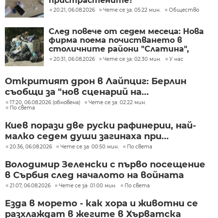
пристрастените?
20:21, 06.08.2026
Чете се за: 05:22 мин.
Общество
След повече от седем месеца: Нова
фирма поема почистването в
столичните райони "Слатина",
"Подуяне" и "Изгрев"
20:31, 06.08.2026
Чете се за: 02:30 мин.
У нас
Откритият дрон в Лайпциг: Берлин
съобщи за "нов сценарий на...
17:20, 06.08.2026 (обновена)
Чете се за: 02:22 мин.
По света
Киев порази две руски рафинерии, най-
малко седем души загинаха при...
20:36, 06.08.2026
Чете се за: 00:50 мин.
По света
Володимир Зеленски с първо посещение
в Сърбия след началото на войната
21:07, 06.08.2026
Чете се за: 01:00 мин.
По света
Езда в морето - как хора и животни се
разхлаждат в жегите в Хърватска