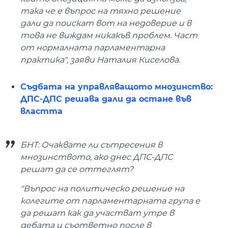
така че е въпрос на тяхно решение
дали да поискат вот на недоверие и в
това не виждам никакъв проблем. Част
от нормалната парламентарна
практика", заяви Наталия Киселова.
Съдбата на управляващото мнозинство:
ДПС-ДПС решава дали да остане във
властта
БНТ: Очаквате ли сътресения в
мнозинството, ако днес ДПС-ДПС
решат да се оттеглят?
"Въпрос на политическо решение на
колегите от парламентарната група е
да решат как да участват утре в
дебата и съответно после в