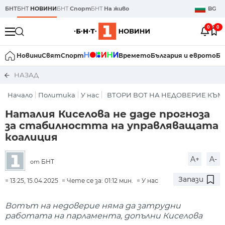
БНТ
БНТ
НОВИНИ
БНТ
Спорт
БНТ
На живо
BG
0
0
Новини
Свят
Спорт
Времето
България и еврото
Би
НАЗАД
Начало
Политика
У нас
ВТОРИ ВОТ НА НЕДОВЕРИЕ КЪМ
Наталия Киселова не даде прогноза
за стабилността на управляващата
коалиция
A+
A-
БНТ
от
Запази
13:25, 15.04.2025
Чете се за: 01:12 мин.
У нас
Вотът на недоверие няма да затрудни
работата на парламента, допълни Киселова