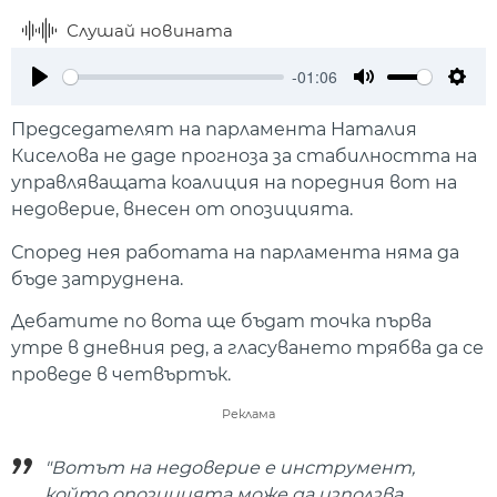
Слушай новината
-01:06
Play
Mute
Setti
Председателят на парламента Наталия
Киселова не даде прогноза за стабилността на
управляващата коалиция на поредния вот на
недоверие, внесен от опозицията.
Според нея работата на парламента няма да
бъде затруднена.
Дебатите по вота ще бъдат точка първа
утре в дневния ред, а гласуването трябва да се
проведе в четвъртък.
Реклама
"Вотът на недоверие е инструмент,
който опозицията може да използва,