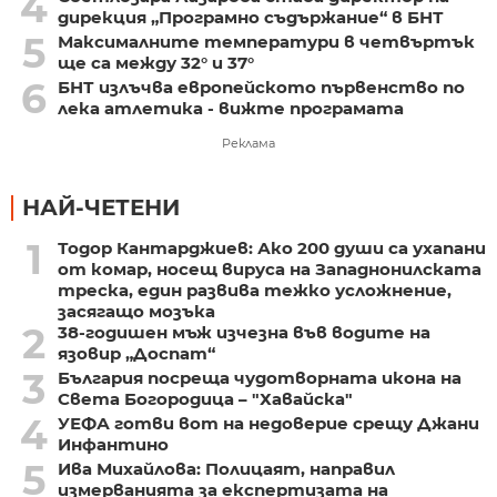
4
дирекция „Програмно съдържание“ в БНТ
5
Максималните температури в четвъртък
ще са между 32° и 37°
6
БНТ излъчва европейското първенство по
лека атлетика - вижте програмата
Реклама
НАЙ-ЧЕТЕНИ
1
Тодор Кантарджиев: Ако 200 души са ухапани
от комар, носещ вируса на Западнонилската
треска, един развива тежко усложнение,
засягащо мозъка
2
38-годишен мъж изчезна във водите на
язовир „Доспат“
3
България посреща чудотворната икона на
Света Богородица – "Хавайска"
4
УЕФА готви вот на недоверие срещу Джани
Инфантино
5
Ива Михайлова: Полицаят, направил
измерванията за експертизата на