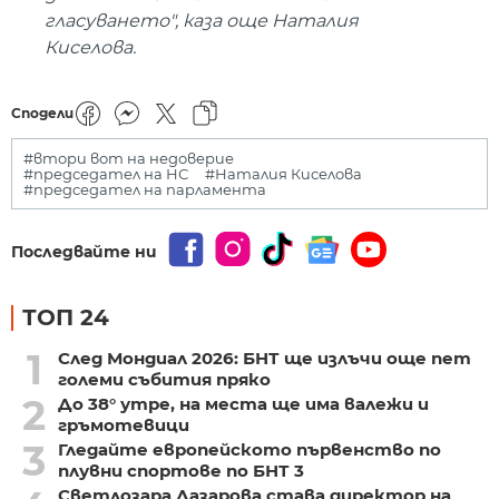
гласуването", каза още Наталия
Киселова.
Сподели
#втори вот на недоверие
#председател на НС
#Наталия Киселова
#председател на парламента
Последвайте ни
ТОП 24
1
След Мондиал 2026: БНТ ще излъчи още пет
големи събития пряко
2
До 38° утре, на места ще има валежи и
гръмотевици
3
Гледайте европейското първенство по
плувни спортове по БНТ 3
Светлозара Лазарова става директор на