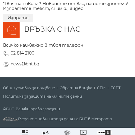
"Твоята новина"! Новините от вас, нашите зрители!
Изпратете текст, снимки, видео.
Изпрати
ВРЪЗКА С НАС
Всичко най-важно в твоя телефон
02 814 2100
news@bnt.bg
Общи условия за ползване
Обратна връзка
СЕМ
ECPT
Политика за защита на личните данни
©БНТ. Всички права запазени
Гледайте новините за деня на БНТ в Метрото