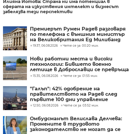
Илияна Йотова: Страна ни има потенциал в
сферата на изкуствения интелект и бизнесът
забелязва тези перспективи
Премиерът Румен Радев разговаря
по телефона с външния министър
на Великобритания Ед Милибанд
19:37, 06.08.2026
Чете се за: 00:20 мин.
Нови работни места и високи
технологии: Бившето военно
летище в Доброславци се превръща
в голям космически център
15:35, 06.08.2026
Чете се за: 01:55 мин.
"Галъп": 42% одобрение на
правителството на Радев след
първите 100 дни управление
12:50, 06.08.2026
Чете се за: 03:52 мин.
Омбудсманът Велислава Делчева:
Промените в трудовото
законодателство не могат да се