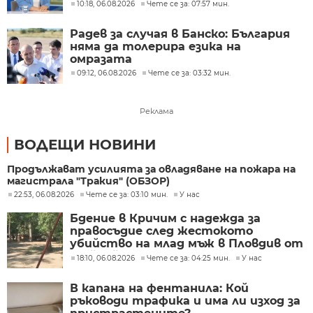
правят през бюджета
10:18, 06.08.2026
Чете се за: 07:57 мин.
Радев за случая в Банско: България
няма да толерира езика на
омразата
09:12, 06.08.2026
Чете се за: 03:32 мин.
Реклама
ВОДЕЩИ НОВИНИ
Продължават усилията за овладяване на пожара на
магистрала "Тракия" (ОБЗОР)
22:53, 06.08.2026
Чете се за: 03:10 мин.
У нас
Бдение в Кричим с надежда за
правосъдие след жестокото
убийство на млад мъж в Пловдив от
тийнейджъри
18:10, 06.08.2026
Чете се за: 04:25 мин.
У нас
В капана на фентанила: Кой
ръководи трафика и има ли изход за