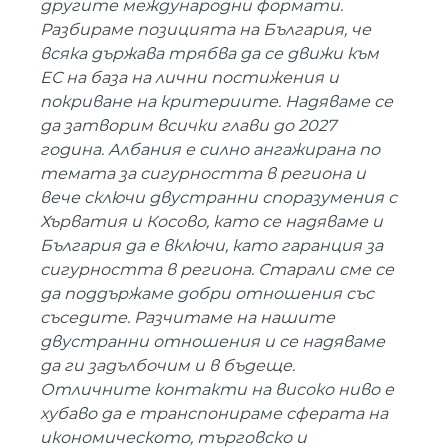
другите международни формати.
Разбираме позицията на България, че
всяка държава трябва да се движи към
ЕС на база на лични постижения и
покриване на критериите. Надяваме се
да затворим всички глави до 2027
година. Албания е силно ангажирана по
темата за сигурността в региона и
вече сключи двустранни споразумения с
Хърватия и Косово, като се надяваме и
България да е включи, като гаранция за
сигурността в региона. Старали сме се
да поддържаме добри отношения със
съседите. Разчитаме на нашите
двустранни отношения и се надяваме
да ги задълбочим и в бъдеще.
Отличните контакти на високо ниво е
хубаво да е транспонираме сферата на
икономическото, търговско и