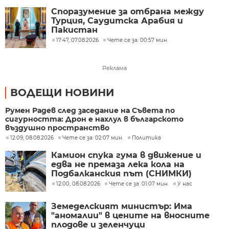
Споразумение за отбрана между
Турция, Саудитска Арабия и
Пакистан
17:47, 07.08.2026
Чете се за: 00:57 мин.
Реклама
ВОДЕЩИ НОВИНИ
Румен Радев след заседание на Съвета по
сигурността: Дрон е нахлул в българското
въздушно пространство
12:09, 08.08.2026
Чете се за: 02:07 мин.
Политика
Камион спука гума в движение и
едва не премаза лека кола на
Подбалканския път (СНИМКИ)
12:00, 08.08.2026
Чете се за: 01:07 мин.
У нас
Земеделският министър: Има
"аномалии" в цените на вносните
плодове и зеленчуци