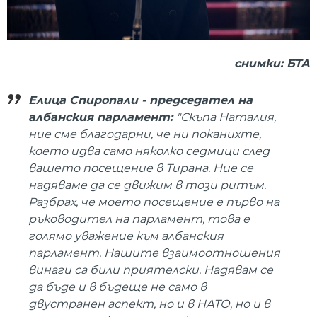
снимки: БТА
Елица Спиропали - председател на
албанския парламент:
"Скъпа Наталия,
ние сме благодарни, че ни поканихте,
което идва само няколко седмици след
вашето посещение в Тирана. Ние се
надяваме да се движим в този ритъм.
Разбрах, че моето посещение е първо на
ръководител на парламент, това е
голямо уважение към албанския
парламент. Нашите взаимоотношения
винаги са били приятелски. Надявам се
да бъде и в бъдеще не само в
двустранен аспект, но и в НАТО, но и в