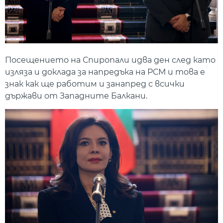
Посещението на Спиропали идва ден след като
изляза и доклада за напредъка на РСМ и това е
знак как ще работим и занапред с всички
държави от Западните Балкани.