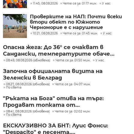
11:45, 08.08.2026
Чете се за: 01:17 мин.
У нас
Проверките на НАП: Почти всеки
втори обект по Южното
Черноморие е с нарушение
10:21, 08.08.2026
Чете се за: 01:45 мин.
У нас
Опасна жега: До 36° се очакват в
Сандански, температурите обаче...
08:49, 08.08.2026 (обновена)
Чете се за: 01:50 мин.
У нас
Започна официалната визита на
Зеленски в Белград
08:27, 08.08.2026 (обновена)
Чете се за: 04:07 мин.
По света
"Ръката на Бога" отива на търг:
Продават топката от...
08:41, 08.08.2026 (обновена)
Чете се за: 02:02 мин.
По света
ЕКСКЛУЗИВНО ЗА БНТ: Луис Фонси:
"Despacito" е песента,...