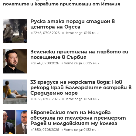
полетите и корабите пристигащи от Италия
Руска атака порази стадион в
центъра на Одеса
22:45, 07.08.2026
Чете се за: 01:15 мин.
Зеленски пристигна на първото си
посещение в Сърбия
21:46, 07.08.2026
Чете се за: 00:25 мин.
33 градуса на морската вода: Нов
рекорд край Балеарските острови в
Средиземно море
20:35, 07.08.2026
Чете се за: 01:50 мин.
Европейския път на Молдова
обсъдиха по телефона премиерът
Радев и молдовският му колега
Тофан
18:50, 07.08.2026
Чете се за: 01:32 мин.