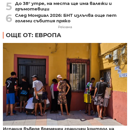
5
До 38° утре, на места ще има валежи и
гръмотевици
6
След Мондиал 2026: БНТ излъчва още пет
големи събития пряко
Реклама
ОЩЕ ОТ: ЕВРОПА
Испания въведе временен граничен контрол на