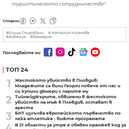
туристическото сътрудничество".
Сподели
#Елица Спиробали
# Наталия Киселова
#Албания
#България
Последвайте ни
ТОП 24
1
Жестокото убийство в Пловдив:
Младежите са били Георги повече от час и
си купили дюнери с парите му
2
Тийнейджърите, обвинени в жестокото
убийство на мъж в Пловдив, остават в
ареста
3
БНТ излъчва европейското първенство по
лека атлетика - вижте програмата
4
В 21 области за утре е обявен оранжев код за