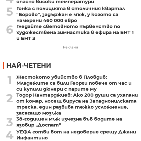
опасно високи температури
5
Гонка с полицията в столичния квартал
"Борово", задържан е мъж, у когото са
намерени 460 000 евро
6
Гледайте световното първенство по
художествена гимнастика в ефира на БНТ 1
и БНТ 3
Реклама
НАЙ-ЧЕТЕНИ
1
Жестокото убийство в Пловдив:
Младежите са били Георги повече от час и
си купили дюнери с парите му
2
Тодор Кантарджиев: Ако 200 души са ухапани
от комар, носещ вируса на Западнонилската
треска, един развива тежко усложнение,
засягащо мозъка
3
38-годишен мъж изчезна във водите на
язовир „Доспат“
4
УЕФА готви вот на недоверие срещу Джани
Инфантино