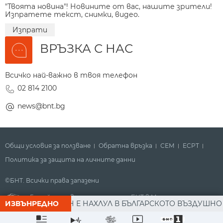
"Твоята новина"! Новините от вас, нашите зрители!
Изпратете текст, снимки, видео.
Изпрати
ВРЪЗКА С НАС
Всичко най-важно в твоя телефон
02 814 2100
news@bnt.bg
Общи условия за ползване
Обратна връзка
СЕМ
ECPT
Политика за защита на личните данни
©БНТ. Всички права запазени
Гледайте новините за деня на БНТ в Метрото
ТА: ДРОН Е НАХЛУЛ В БЪЛГАРСКОТО ВЪЗДУШНО ПРОСТРА
ИЗВЪНРЕДНО