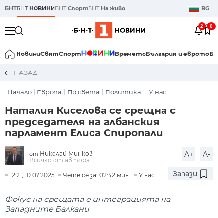
БНТ
БНТ
НОВИНИ
БНТ
Спорт
БНТ
На живо
BG
2
0
Новини
Свят
Спорт
Времето
България и еврото
Би
НАЗАД
Начало
Европа
По света
Политика
У нас
Наталия Киселова се срещна с
председателя на албанския
парламент Елиса Спиропали
Николай Минков
A+
A-
от
Всичко от автора
Запази
12:21, 10.07.2025
Чете се за: 02:42 мин.
У нас
Фокус на срещата е интеграцията на
Западните Балкани