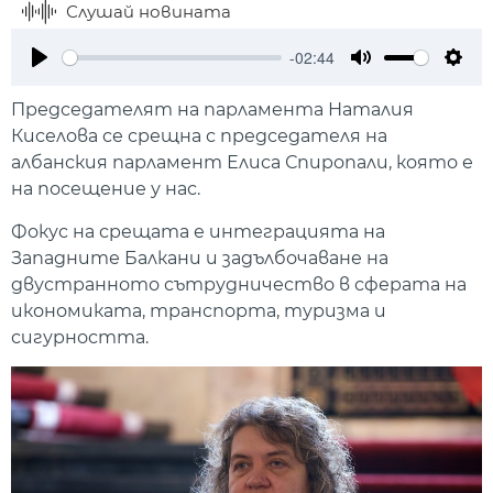
Слушай новината
-02:44
Play
Mute
Setti
Председателят на парламента Наталия
Киселова се срещна с председателя на
албанския парламент Елиса Спиропали, която е
на посещение у нас.
Фокус на срещата е интеграцията на
Западните Балкани и задълбочаване на
двустранното сътрудничество в сферата на
икономиката, транспорта, туризма и
сигурността.